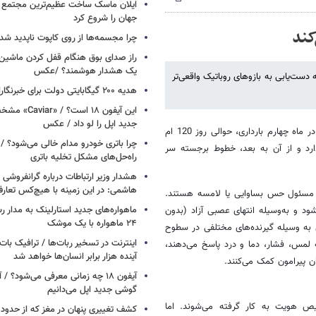
ایلان ماسک ساخت عظیم‌ترین مجتمع ت
جهان را شروع کرد
کند
چرا مجسمه‌ها از روی کاپوت‌ ناپدید ش
راز صدای بوق هنگام قفل کردن ماشین /
یک هشدار هوشمند؟ /عکس
ت‌یابی به بازوهای روباتیک واقعی‌تر
هدیه ۲۰۰ گیگابایتی دولت برای خبرنگاران ایرانسلی
این آیفون ۱۸ است؟
جدید اپل را لو داد / عکس
حس لامسه اولین حس دوران جنینی است. خطوط انگشتان در ماه چهارم بارداری، حوالی روز 120 ام
چرا باتری خودرو مدام خالی می‌شود؟ / 
ارد و از آن به بعد، خطوط برجسته سر
راه‌حل‌های مشکل تخلیه باتری
هشدار وزیر ارتباطات درباره گرانفروشی ا
هاشمی: در این زمینه با هیچ‌کس تعارف
، مسئول حس بساوایی یا لامسه هستند.
ماهواره‌های جدید استارلینک به مدار رس
د و به‌وسیله انتهای عصبی آزاد (بدون
۲۴ ماهواره با یک موشک
ه وسیله گیرنده‌های مختلفی در سطوح
مس، فشار، دما و درد پاسخ می‌دهند،
آینده هزار برابر انسان‌ها خواهد شد
 پیرامون کمک می‌کنند.
آیفون ۱۸ چه زمانی معرفی می‌شود؟ / 
گوشی جدید اپل می‌دانیم
 هویت به کار گرفته می‌شوند. اما