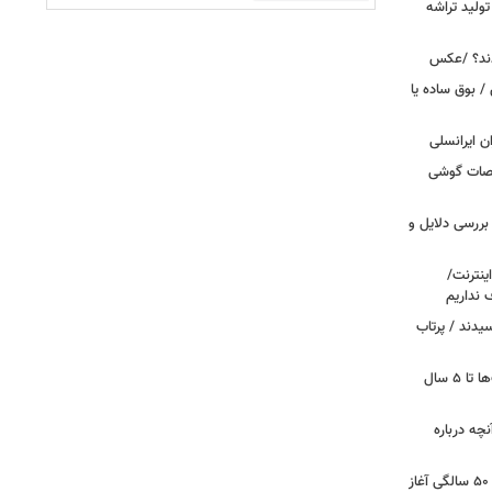
ولید تراشه
دند؟ /عکس
 بوق ساده یا
 / «Caviar» مشخصات گوشی
بررسی دلایل و
ینترنت/
 نداریم
یدند / پرتاب
اینترنت در تسخیر ربات‌ها / ترافیک بات‌ها تا ۵ سال
آنچه درباره
کشف تغییری پنهان در مغز که از حدود ۵۰ سالگی آغاز