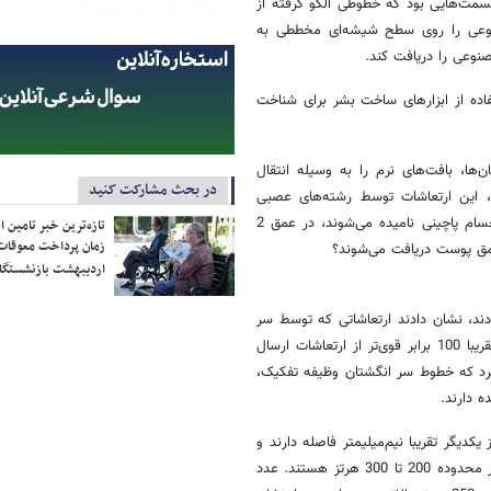
مت‌هایی بود که خطوطی الگو گرفته از
عی را روی سطح شیشه‌ای مخططی به
وعی را دریافت کند.
فاده از ابزار‌های ساخت بشر برای شناخت
ا، بافت‌های نرم را به وسیله انتقال
در بحث مشارکت کنید
ع، این ارتعاشات توسط رشته‌های عصبی
دریافت می‌شوند؛ اما نکته اینجاست که بعضی از این پایانه‌های عصبی که اجسام پاچینی نامیده می‌شوند، در عمق 2
تازه‌ترین خبر تامین 
زمان پرداخت معوقات
مق پوست دریافت می‌شوند؟
اردیبهشت بازنشستگا
ند، نشان دادند ارتعاشاتی که توسط سر
انگشت الگو‌برداری شده از نقش‌های دست انسان به حسگرها منتقل شده، تقریبا 100 برابر قوی‌تر از ارتعاشات ارسال
د که خطوط سر انگشتان وظیفه تفکیک،
ه دارند.
یگر تقریبا نیم‌میلیمتر فاصله دارند و
در هر ثانیه 10 تا 15 سانتی‌متر از سطح را لمس می‌کند، امواج تقویت‌شده در محدوده 200 تا 300 هرتز هستند. عدد