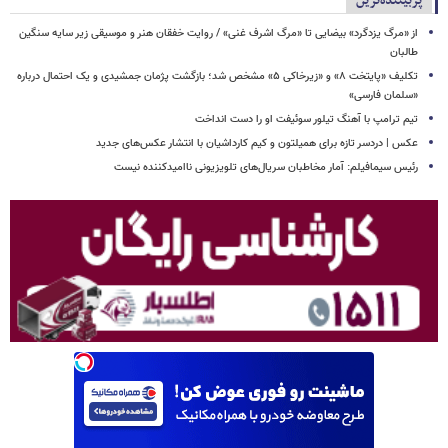
پربیننده‌ترین
از «مرگ یزدگرد» بیضایی تا «مرگ اشرف غنی» / روایت خفقان هنر و موسیقی زیر سایه سنگین
طالبان
تکلیف «پایتخت ۸» و «زیرخاکی ۵» مشخص شد؛ بازگشت پژمان جمشیدی و یک احتمال درباره
«سلمان فارسی»
تیم ترامپ با آهنگ تیلور سوئیفت او را دست انداخت
عکس | دردسر تازه برای همیلتون و کیم کارداشیان با انتشار عکس‌های جدید
رئیس سیمافیلم: آمار مخاطبان سریال‌های تلویزیونی ناامیدکننده نیست