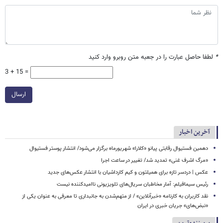
*
لطفا حاصل عبارت را در جعبه متن روبرو وارد کنید
3 + 15 =
ارسال
آخرین اخبار
دهمین فستیوال رقابتی پیانو «کلارا» شهریورماه برگزار می‌شود/ انتشار پوستر فستیوال
​​​​​​​«مرگ اشرف غنی» تمدید شد/ تغییر در ساعت اجرا
عکس | دردسر تازه برای همیلتون و کیم کارداشیان با انتشار عکس‌های جدید
رئیس سیمافیلم: آمار مخاطبان سریال‌های تلویزیونی ناامیدکننده نیست
نقد کاربران به کارنامه «خبرآنلاین» / از متهم‌شدن به جانبداری تا معرفی به عنوان یکی از
«نبض‌های» جریان خبری در ایران