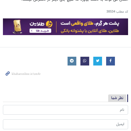
کد مطلب
38534
نظر شما