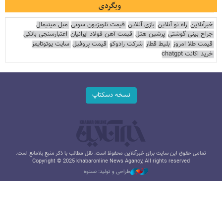
وبگردی
خبرآنلاین
راه نو آنلاین
بازی آنلاین
قیمت تلویزیون سونی
مبل مینیمال
جراح بینی گوشتی
پرشین هتل
قیمت آهن فولاد ایرانیان
اعتبارسنجی بانکی
قیمت طلا امروز
بلیط قطار
شرکت رادوکو
قیمت پروفیل
سایت یوتوتایمز
خرید اکانت chatgpt
نسخه دسکتاپ
تمامی حقوق این سایت برای خبرآنلاین محفوظ است. نقل مطالب با ذکر منبع بلامانع است.
Copyright © 2025 khabaronline News Agancy, All rights reserved
طراحی و تولید: نستوه