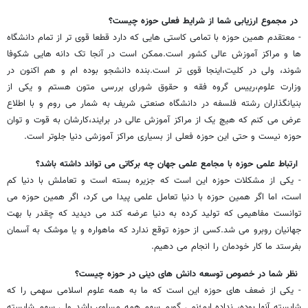
در مجموع ارزیابی شما از شرایط فعلی حوزه چیست؟
- معتقدم همین حوزه با تمامی کاستی هایی که دارد قطعا قوی تر از تمام دانشگاه
ها و مراکز آموزش عالی کشور است.ممکن است در آنجا تک دانه هایی شکوفا
شوند، ولی در کلیت،اینجا قوی تر است.بنده دانشجو بوده ام و هم اکنون در
وزارت علوم،رییس گروه فقه و حقوق شورای بررسی متون هستم و یکی از
بنیانگذاران رشته فلسفه در دانشگاه صنعتی شریف به شمار می روم و با اطلاع
عرض می کنم که هیچ یک از مراکز آموزش عالی در برایند،کارشان به قوت و توان
حوزه نیست و حتی این حوزه فعلی از بسیاری مراکز آموزشی دنیا جلوتر است.
ارتباط علمی حوزه با مجامع علمی جهان چه برکاتی می تواند داشته باشد؟
- یکی از مشکلات حوزه این است که جزیره بسته است و تعاملش با دنیا کم
است، اما اگر همین حوزه با دنیا تعامل علمی پیدا می کرد، اگر همین حوزه می
توانست مفاهیمی که تولید کرده به دنیا عرضه کند می دیدید که چقدر با بهت
جهانیان روبرو می شد.کسی از حوزه توقع ندارد که ماهواره و یا موشک به آسمان
بفرستد ما کار خودمان را انجام می دهیم.
نظر شما در خصوص توسعه دانش های دینی در حوزه چیست؟
- یکی از ضعف های حوزه این است که ما به همه علوم اسلامی سهمی را که
شایسته آنها بوده، نداده ایم؛نمی گویم سهم همه مساوی باشد ولی سهم شایسته