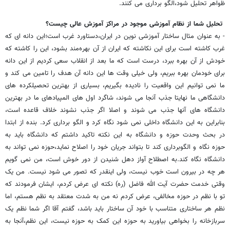
ظواهر تحلیل شود،الگو برداری می کنند.
تحلیل شما از نظام آموزشی موجود در مراکز آموزش عالی چیست؟
- به عنوان مثال ساختار آموزشی نوین در ایران،دستاورد غرب است؛این دانه ای که
غرب کاشته است برای این نکاشته که ایران از آن بهره‌مند بشود، این را کاشته که
خودش از آن بهره ببرد، درست است که ما بعد از انقلاب سعی کردیم از این دانه
برای خودمان بهره ببریم، ولی خیلی وقت ها این دانه آن هدف را تامین می کند و
ما نمی توانیم این واقعیت را نادیده بگیریم، بسیاری از بهترین تحصیلکرده های
دانشگاهی ما نهایتا جذب آنجا می شوند، شاگرد اول های المپیادهای ما در بهترین
دانشگاه های آنها جذب می شوند و اصلا اگر جذب نشوند خلاف قاعده است،
بنابراین به این دانشگاه داخلی نمی شود نگاه کرد و الگو برداری کرد. بنده از ابتدا
در بحث وحدت حوزه و دانشگاه به این نکته تاکید داشتم که دانشگاه باید به
حوزه نگاه و الگوبرداری کند تا بتواند جریان خود را اصلاح نماید،حوزه نمی تواند به
دانشگاه نگاه کند.به اصطلاح آواز دهل شنیدن از دور خوش است، من نمی گویم
هر چه در بیرون است خوب نیست، ولی اینقدر که تصور می شود نیست. من یک
وقتی خدمت حضرت آیت الله فاضل (ره) نکته ای عرض کردم، ایشان فرمودند که
تو با نظم در حوزه مخالفی، عرض کردم نه من به شدت معتقد به نظم هستم، اما
نظم هر ساختاری متناسب با خود آن ساختار باید باشد، گفتم آقا اگر شما نظم یک
سربازخانه را بخواهی بیاورید به حوزه این کمک به حوزه نیست، این نظم،آنجا به