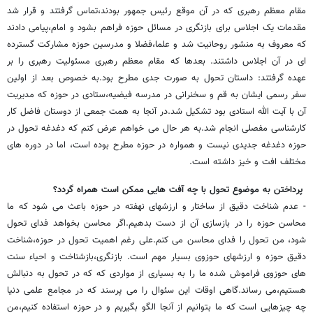
مقام معظم رهبری که در آن موقع رئیس جمهور بودند،تماس گرفتند و قرار شد
مقدمات یک اجلاس برای بازنگری در مسائل حوزه فراهم بشود و امام،پیامی دادند
که معروف به منشور روحانیت شد و علما،فضلا و مدرسین حوزه مشارکت گسترده
ای در آن اجلاس داشتند. بعدها که مقام معظم رهبری مسئولیت رهبری را بر
عهده گرفتند: داستان تحول به صورت جدی مطرح بود.به خصوص بعد از اولین
سفر رسمی ایشان به قم و سخنرانی در مدرسه فیضیه،ستادی در حوزه که مدیریت
آن با آیت الله استادی بود تشکیل شد.در آنجا به همت جمعی از دوستان فاضل کار
کارشناسی مفصلی انجام شد.به هر حال می خواهم عرض کنم که دغدغه تحول در
حوزه دغدغه جدیدی نیست و همواره در حوزه مطرح بوده است، اما در دوره های
مختلف افت و خیز داشته است.
پرداختن به موضوع تحول با چه آفت هایی ممکن است همراه گردد؟
- عدم شناخت دقیق از ساختار و ارزشهای نهفته در حوزه باعث می شود که ما
محاسن حوزه را در بازسازی آن از دست بدهیم.اگر محاسن بخواهد فدای تحول
شود، من تحول را فدای محاسن می کنم.علی رغم اهمیت تحول در حوزه،شناخت
دقیق حوزه و ارزشهای حوزوی بسیار مهم است. بازنگری،بازشناخت و احیاء سنت
های حوزوی فراموش شده ما را به بسیاری از مواردی که که در تحول به دنبالش
هستیم،می رساند.گاهی اوقات این سئوال را می پرسند که در مجامع علمی دنیا
چه چیزهایی است که ما بتوانیم از آنجا الگو بگیریم و در حوزه استفاده کنیم،من