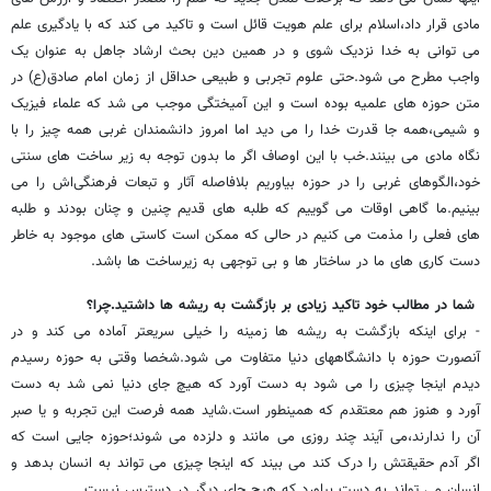
مادی قرار داد،اسلام برای علم هویت قائل است و تاکید می کند که با یادگیری علم
می توانی به خدا نزدیک شوی و در همین دین بحث ارشاد جاهل به عنوان یک
واجب مطرح می شود.حتی علوم تجربی و طبیعی حداقل از زمان امام صادق(ع) در
متن حوزه های علمیه بوده است و این آمیختگی موجب می شد که علماء فیزیک
و شیمی،همه جا قدرت خدا را می دید اما امروز دانشمندان غربی همه چیز را با
نگاه مادی می بینند.خب با این اوصاف اگر ما بدون توجه به زیر ساخت های سنتی
خود،الگوهای غربی را در حوزه بیاوریم بلافاصله آثار و تبعات فرهنگی‌اش را می
بینیم.ما گاهی اوقات می گوییم که طلبه های قدیم چنین و چنان بودند و طلبه
های فعلی را مذمت می کنیم در حالی که ممکن است کاستی های موجود به خاطر
دست کاری های ما در ساختار ها و بی توجهی به زیرساخت ها باشد.
شما در مطالب خود تاکید زیادی بر بازگشت به ریشه ها داشتید.چرا؟
- برای اینکه بازگشت به ریشه ها زمینه را خیلی سریعتر آماده می کند و در
آنصورت حوزه با دانشگاههای دنیا متفاوت می شود.شخصا وقتی به حوزه رسیدم
دیدم اینجا چیزی را می شود به دست آورد که هیچ جای دنیا نمی شد به دست
آورد و هنوز هم معتقدم که همینطور است.شاید همه فرصت این تجربه و یا صبر
آن را ندارند،می آیند چند روزی می مانند و دلزده می شوند؛حوزه جایی است که
اگر آدم حقیقتش را درک کند می بیند که اینجا چیزی می تواند به انسان بدهد و
انسان می تواند به دست بیاورد که هیچ جای دیگر در دسترس نیست.