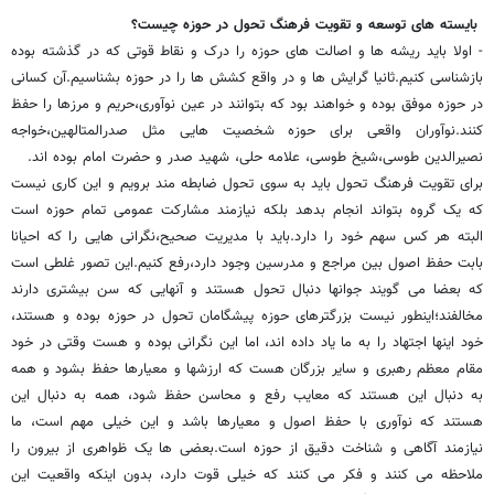
بایسته های توسعه و تقویت فرهنگ تحول در حوزه چیست؟
- اولا باید ریشه ها و اصالت های حوزه را درک و نقاط قوتی که در گذشته بوده
بازشناسی کنیم.ثانیا گرایش ها و در واقع کشش ها را در حوزه بشناسیم.آن کسانی
در حوزه موفق بوده و خواهند بود که بتوانند در عین نوآوری،حریم و مرزها را حفظ
کنند.نوآوران واقعی برای حوزه شخصیت هایی مثل صدرالمتالهین،خواجه
نصیرالدین طوسی،شیخ طوسی، علامه حلی، شهید صدر و حضرت امام بوده اند.
برای تقویت فرهنگ تحول باید به سوی تحول ضابطه مند برویم و این کاری نیست
که یک گروه بتواند انجام بدهد بلکه نیازمند مشارکت عمومی تمام حوزه است
البته هر کس سهم خود را دارد.باید با مدیریت صحیح،نگرانی هایی را که احیانا
بابت حفظ اصول بین مراجع و مدرسین وجود دارد،رفع کنیم.این تصور غلطی است
که بعضا می گویند جوانها دنبال تحول هستند و آنهایی که سن بیشتری دارند
مخالفند؛اینطور نیست بزرگترهای حوزه پیشگامان تحول در حوزه بوده و هستند،
خود اینها اجتهاد را به ما یاد داده اند، اما این نگرانی بوده و هست وقتی در خود
مقام معظم رهبری و سایر بزرگان هست که ارزشها و معیارها حفظ بشود و همه
به دنبال این هستند که معایب رفع و محاسن حفظ شود، همه به دنبال این
هستند که نوآوری با حفظ اصول و معیارها باشد و این خیلی مهم است، ما
نیازمند آگاهی و شناخت دقیق از حوزه است.بعضی ها یک ظواهری از بیرون را
ملاحظه می کنند و فکر می کنند که خیلی قوت دارد، بدون اینکه واقعیت این