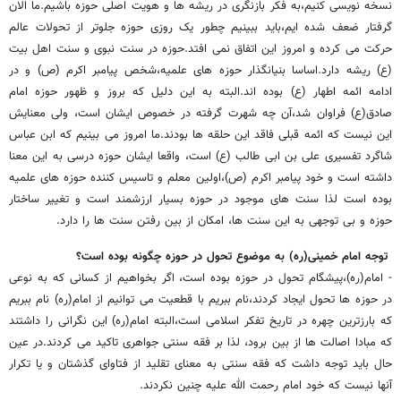
نسخه نویسی کنیم،به فکر بازنگری در ریشه ها و هویت اصلی حوزه باشیم.ما الان
گرفتار ضعف شده ایم،باید ببینیم چطور یک روزی حوزه جلوتر از تحولات عالم
حرکت می کرده و امروز این اتفاق نمی افتد.حوزه در سنت نبوی و سنت اهل بیت
(ع) ریشه دارد.اساسا بنیانگذار حوزه های علمیه،شخص پیامبر اکرم (ص) و در
ادامه ائمه اطهار (ع) بوده اند.البته به این دلیل که بروز و ظهور حوزه امام
صادق(ع) فراوان شد،آن چه شهرت گرفته در خصوص ایشان است، ولی معنایش
این نیست که ائمه قبلی فاقد این حلقه ها بودند.ما امروز می بینیم که ابن عباس
شاگرد تفسیری علی بن ابی طالب (ع) است، واقعا ایشان حوزه درسی به این معنا
داشته است و خود پیامبر اکرم (ص)،اولین معلم و تاسیس کننده حوزه های علمیه
بوده است لذا سنت های موجود در حوزه بسیار ارزشمند است و تغییر ساختار
حوزه و بی توجهی به این سنت ها، امکان از بین رفتن سنت ها را دارد.
توجه امام خمینی(ره) به موضوع تحول در حوزه چگونه بوده است؟
- امام(ره)،پیشگام تحول در حوزه بوده است، اگر بخواهیم از کسانی که به نوعی
در حوزه ها تحول ایجاد کردند،نام ببریم با قطعیت می توانیم از امام(ره) نام ببریم
که بارزترین چهره در تاریخ تفکر اسلامی است،البته امام(ره) این نگرانی را داشتند
که مبادا اصالت ها از بین برود، لذا بر فقه سنتی جواهری تاکید می کردند.در عین
حال باید توجه داشت که فقه سنتی به معنای تقلید از فتاوای گذشتان و یا تکرار
آنها نیست که خود امام رحمت الله علیه چنین نکردند.