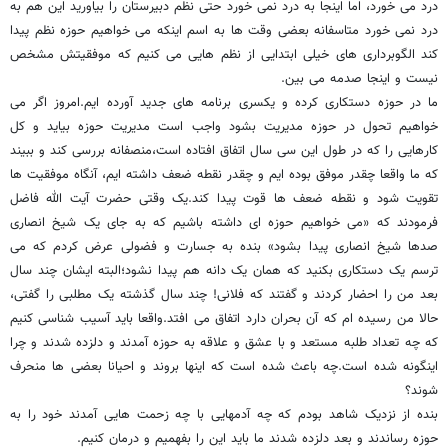
درد می خورد، اما اینجا به درد نمی خورد حتی نظم دبیرستان را بیاورید این هم به
درد نمی خورد متاسفانه بعضی وقت ها به اسم اینکه می خواهیم حوزه نظم پیدا
کند الگوبرداری های خیلی ابتدایی از نظم هایی می کنیم که موفقیتش مشخص
نیست و اینجا صدمه می بین.
ما در حوزه دستکاری کرده و یکسری برنامه های جدید آورده ایم.امروز اگر می
خواهیم تحول در حوزه مدیریت بشود واجب است مدیریت حوزه بیاید و کل
کارهایی را که در طول این سی سال اتفاق افتاده است،منصفانه بررسی کند و ببیند
که ما واقعا چقدر موفق بوده ایم و چقدر نقطه ضعف داشته ایم، آنگاه موفقیت ها
تقویت شود و نقطه ضعف ها قوت پیدا کند.یک وقتی حضرت آیت الله فاضل
فرمودند که «می خواهیم حوزه ای داشته باشیم که به جای یک شیخ انصاری
صدها شیخ انصاری پیدا بشود» بنده به جسارت و فضولی عرض کردم که می
ترسم یک دستکاری بکنید که همان یک دانه هم پیدا نشود؛البته ایشان چند سال
بعد من را احضار کردند و گفتند که فلانی! چند سال گذشته یک مطلبی را گفتی،
حالا من رسیده ام که آن بحران دارد اتفاق می افتد.واقعا باید آسیب شناسی کنیم
که چه تعداد طلبه مستعد و با عشق و علاقه به حوزه آمدند و دلزده شدند و چرا
اینگونه شده است.چه باعث شده است که اینها بروند و احیانا بعضی ها منحرف
شوند؟
بنده از نزدیک شاهد بودم که چه آدمهایی با چه زحمت هایی آمدند خود را به
حوزه رساندند و بعد دلزده شدند ما باید این را بفهمیم و درمان کنیم.