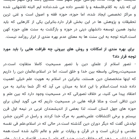
ای که باید به کلام،فلسفه و یا تفسیر داده می شد،نداده ایم البته تلاشهایی شده
و مراکز تخصصی ایجاد شده، اما حوزه، حوزه فقه و اصول است و غنی ترین
تحقیقات و پژوهش ها در این بخش قرار دارد.بنابراین یکی از کارهایی که باید
بشود همین توسعه دانشهای دینی در حوزه و بازگشت به سنت های حوزه کهن
است.البته توجه به این سنت ها به معنای عدم بهره مندی از ابزار روزآمد نیست.
برای بهره مندی از امکانات و روش های بیرونی چه ظرافت هایی را باید مورد
توجه قرار داد؟
- تصور اسلام از علمای دین با تصور مسیحیت کاملا متفاوت است.در
مسیحیت،روحانی واسطه بین خدا و خلق است، اما در اسلام،عالمان دین را داریم
که اینها متخصصان دین هستند، بنابراین در اسلام به هویت علم خیلی اهمیت
داده شده است.اسلام با این ادعا به میدان می آید که اگر شما بدانید به من
اعتقاد پیدا می کنید، بر خلاف تصوراتی که در مسیحیت وجود دارد که بین علم و
دین تنافی است و مثلا فرقه هایی در مسیحیت داریم که می گوید ایمان برای
حوزه های جهل انسان است، لذا بعضی از اندیشمندان غربی در نیمه اول قرن
بیستم و برخی اکتشافات علمی،تعبیر به مرگ خدا کردند و راسل در آخرین جشن
تولدش گفت که دیگر دوران دین گذشته است.در حالی که در اسلام،علم فی نفسه
مقدس و ارزش است و در قرآن و روایات بر علم و عالم تاکید شده است.همه
اینها نشان می دهد که برخلاف تمدن جدید که علم را مصدر اقتصاد و ارزش های