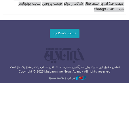
قیمت طلا امروز
بلیط قطار
شرکت رادوکو
قیمت پروفیل
سایت یوتوتایمز
خرید اکانت chatgpt
نسخه دسکتاپ
تمامی حقوق این سایت برای خبرآنلاین محفوظ است. نقل مطالب با ذکر منبع بلامانع است.
Copyright © 2025 khabaronline News Agancy, All rights reserved
طراحی و تولید: نستوه