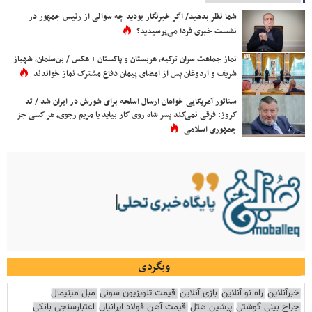
شما نظر بدهید/ اگر خبرنگار بودید چه سوالی از رئیس جمهور در
نشست خبری فردا می‌پرسیدید؟
نماز جماعت سران ترکیه، عربستان و پاکستان + عکس / بن‌سلمان، شهباز
شریف و اردوغان پس از امضای پیمان دفاع مشترک نماز خواندند
سناتور آمریکایی خواهان ارسال اسلحه برای شورش در ایران شد / تد
کروز: فرقی نمی‌کند پسر شاه روی کار بیاید یا مریم رجوی، هر کسی جز
جمهوری اسلامی
وبگردی
خبرآنلاین
راه نو آنلاین
بازی آنلاین
قیمت تلویزیون سونی
مبل مینیمال
جراح بینی گوشتی
پرشین هتل
قیمت آهن فولاد ایرانیان
اعتبارسنجی بانکی