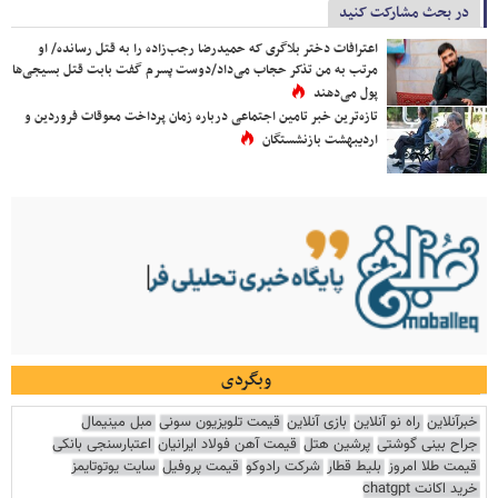
در بحث مشارکت کنید
اعترافات دختر بلاگری که حمیدرضا رجب‌زاده را به قتل رسانده/ او
مرتب به من تذکر حجاب می‌داد/دوست پسرم گفت بابت قتل بسیجی‌ها
پول می‌دهند
تازه‌ترین خبر تامین اجتماعی درباره زمان پرداخت معوقات فروردین و
اردیبهشت بازنشستگان
وبگردی
خبرآنلاین
راه نو آنلاین
بازی آنلاین
قیمت تلویزیون سونی
مبل مینیمال
جراح بینی گوشتی
پرشین هتل
قیمت آهن فولاد ایرانیان
اعتبارسنجی بانکی
قیمت طلا امروز
بلیط قطار
شرکت رادوکو
قیمت پروفیل
سایت یوتوتایمز
خرید اکانت chatgpt