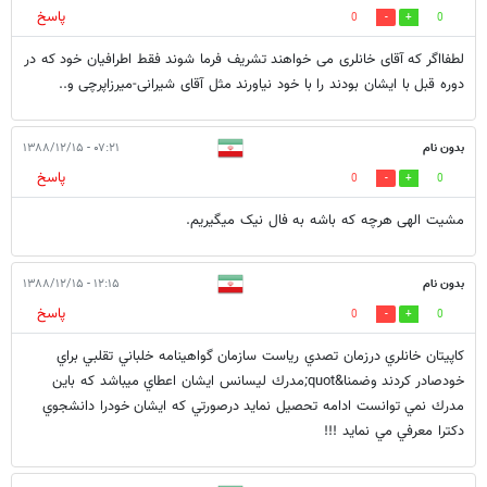
پاسخ
0
0
لطفااگر که آقای خانلری می خواهند تشریف فرما شوند فقط اطرافیان خود که در
دوره قبل با ایشان بودند را با خود نیاورند مثل آقای شیرانی-میرزاپرچی و..
بدون نام
۰۷:۲۱ - ۱۳۸۸/۱۲/۱۵
پاسخ
0
0
مشیت الهی هرچه که باشه به فال نیک میگیریم.
بدون نام
۱۲:۱۵ - ۱۳۸۸/۱۲/۱۵
پاسخ
0
0
كاپيتان خانلري درزمان تصدي رياست سازمان گواهينامه خلباني تقلبي براي
خودصادر كردند وضمنا&quot;مدرك ليسانس ايشان اعطاي ميباشد كه باين
مدرك نمي توانست ادامه تحصيل نمايد درصورتي كه ايشان خودرا دانشجوي
دكترا معرفي مي نمايد !!!