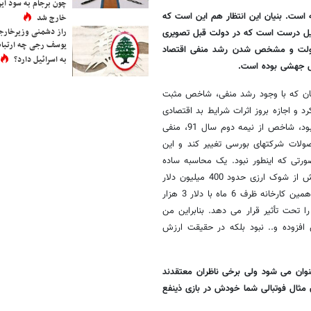
چون برجام به سود ایرا
ه است. بنیان این انتظار هم این است که
خارج شد
راز دشمنی وزیرخارجه 
لیل درست است که در دولت قبل تصویری
یوسف رجی چه ارتباط
ر دولت و مشخص شدن رشد منفی اقتصاد
به اسرائیل دارد؟
س جهشی بوده است.
زمان که با وجود رشد منفی، شاخص مثبت
 و اجازه بروز اثرات شرایط بد اقتصادی
را روی شاخص بورس نمی داد، شوک ارزی در سال 91 بود. اگر این شوک نبود، شاخص از نیمه دوم سال 91، منفی
ولات شرکتهای بورسی تغییر کند و این
ورتی که اینطور نبود. یک محاسبه ساده
بطن این توهم را نشان می دهد. فرض کنید یک کارخانه فولاد در بورس پیش از شوک ارزی حدود 400 میلیون دلار
ارزش داشت. 400 میلیون دلار با ارز هزار تومان می‌شد 400 میلیارد تومان. همین کارخانه ظرف 6 ماه با دلار 3 هزار
قطعا شاخص را تحت تأثیر قرار می دهد. بنابراین من
 افزوده و.. نبود بلکه در حقیقت ارزش
ان می شود ولی برخی ناظران معتقدند
 مثال فوتبالی شما خودش در بازی ذینفع