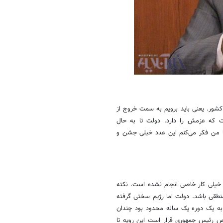
کشور. یعنی باید برویم به سمت خروج از
ت که عزمش را دارد. دولت تا به حال
15 درصد کاهش داده است اما من فکر می‌کنم این عدد خیلی جشن و
 در واقع تخلیه تورم سال 91 است بنابراین خیلی کار خاصی انجام نشده است. نکته
طقی باشد. دولت اما رژیم سختی گرفته
ه یک دوره یک ساله محدود بود چندان
ص رئیس جمهوری قرار است این رویه تا