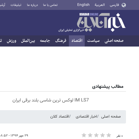
فارسی
العربية
English
تماس با ما
درباره ما
تبلیغات
آرشی
صفحه اصلی
سیاست
اقتصاد
فرهنگ
جامعه
بین‌الملل
ورزش
تا
مطالب پیشنهادی
IM LS7 لوکس ترین شاسی بلند برقی ایران
صفحه اصلی
اخبار اقتصادی
اقتصاد کلان
۲۹ مهر ۱۳۹۴ - ۰۸:۵۲
۰ نفر