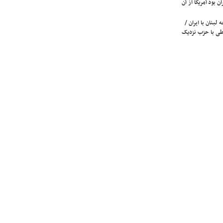
ن بود آمریکا از آن
لبنان با ایران /
ی با حزب نزدیک