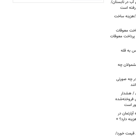
آب در تابستان/
ا رفته است
/هزینه ساخت
داخت معوقات
 پرداخت معوقات
س به قله
 مشمولان چه
ر چه صورتی
نند
ن / هشدار
 فروخته‌شده
ور است
پارتمان در
هزینه دارد؟ +
ونی قیمت خورد/