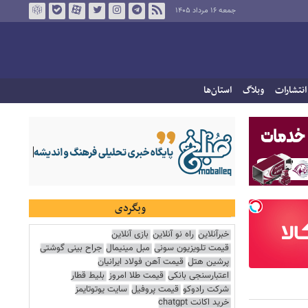
جمعه ۱۶ مرداد ۱۴۰۵
انتشارات
وبلاگ
استان‌ها
وبگردی
خبرآنلاین
راه نو آنلاین
بازی آنلاین
قیمت تلویزیون سونی
مبل مینیمال
جراح بینی گوشتی
پرشین هتل
قیمت آهن فولاد ایرانیان
اعتبارسنجی بانکی
قیمت طلا امروز
بلیط قطار
شرکت رادوکو
قیمت پروفیل
سایت یوتوتایمز
خرید اکانت chatgpt