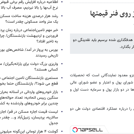
اطلاعیه درباره افزایش رقم برخی قبوض 
نرخ آب‌بها را بالا نبردیم، مصرف آب بال
 روی فنر قیمتها
رشد هزار درصدی هزینه ساخت مسکن
یک متر واحد مسکونی چقدر است؟
خبر مهم تامین‌اجتماعی درباره زمان پر
فروردین و اردیبهشت بازنشستگان/ چرا
هدفگذاری شده برسیم باید نقدینگی دو
به تاخیر افتاد؟
 بگذارد.
بورس به پرواز در آمد/ شاخص‌های بور
تاریخی رسیدند
واریزی بزرگ دولت برای یارانه‌بگیران/
کسانی هستند؟
زو معدود نمایندگانی است که تحصیلات
مستمری بازنشستگان تامین اجتماعی د
شورای پول و اعتبار و عضو شورای عالی
قطع می شود؟/ بازنشستگان حتما بخوا
 در دو بازار پول و سرمایه دست اول و
بازار خودروهای وارداتی در آستانه بحرا
سنگین رییس اتحادیه: تعداد حواله‌های
چندین برابر خودروهای واردشده به کش
س را درباره عملکرد اقتصادی دولت طی دو
لیست قیمت اجاره مسکن در قم/ اجاره آ
سالاریه، پردیسان، زنبیل‌آباد و... چقدر 
جدول
گوشت ۴ هزار تومانی این‌گونه میلی