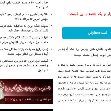
چرا با افت ۳۰ درصدی قیمت دام، گ
نمی‌شود؟
زار تو یک جعبه با این قیمت!
طلا به بالاترین سطح قیمتی رسید/ قی
جهانی امروز ۱۶ مرداد ۱۴۰۵
شوک جنگ ایران به صادرات نفت عربست
نفت آمریکا از عربستان صفر شد
ثبت سفارش
افزایش اعتبار کالابرگ الکترونیکی جدی
جلسه ویژه دولت درباره افزایش مبلغ کا
 واکاوی چالش های بورس پرداخت گرچه در
زمان واریز معوقات بازنشستگان مشخ
آینده منتظر این اتفاق مهم باشید!
ش تورم چندان مثبت نیست.
قیمت ارزان‌ترین خودرو بازار مشخص ش
من می زنند که باید از بورس مانند یه نهاد یا
+ جدول
عث شده افکار عمومی انتظار داشته باشند دولت
یابد وگر نه بورس نهادی نیست که به خودی خود
نیم که بازار سرمایه یک میدان عرضه و تقاضای
تنها بستر بازی و نقش آفرینی بازیکنان. اقتصاد
وییم وضع بورس خوب نیست نباید کاری برای خود
یم. به عبارت دیگر وقتی می‌گوییم کمک به بورس