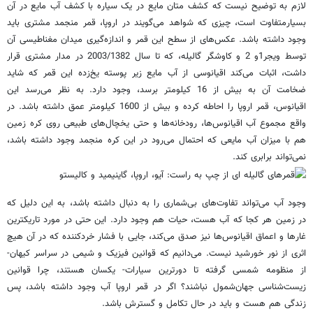
لازم به توضیح نیست که کشف متان مایع در یک سیاره با کشف آب مایع در آن
بسیار‌متفاوت است، چیزی که شواهد می‌گویند در اروپا، قمر منجمد مشتری باید
وجود داشته باشد. عکس‌های از سطح این قمر و اندازه‌گیری میدان مغناطیسی آن
توسط ویجر1و 2 و کاوشگر گالیله، که تا سال 2003/1382 در مدار مشتری قرار
داشت، اثبات می‌کند اقیانوسی از آب مایع زیر پوسته یخ‌زده این قمر که شاید
ضخامت آن به بیش از 16 کیلومتر برسد، وجود دارد. به نظر می‌رسد این
اقیانوس، قمر اروپا را احاطه کرده و بیش از 1600 کیلومتر عمق داشته باشد. در
واقع مجموع آب اقیانوس‌ها، رودخانه‌ها و حتی یخچال‌های طبیعی روی کره زمین
هم با میزان آب مایعی که احتمال می‌رود در این کره منجمد وجود داشته باشد،
نمی‌تواند برابری کند.
وجود آب می‌تواند تفاوت‌های بی‌شماری را به دنبال داشته باشد، به این دلیل که
در زمین هر کجا که آب هست، حیات هم وجود دارد. این حتی در مورد تاریکترین
غارها و اعماق اقیانوس‌ها نیز صدق می‌کند، جایی با فشار خرد‌کننده که در آن هیچ
اثری از نور خورشید نیست. می‌دانیم که قوانین فیزیک و شیمی در سراسر کیهان-
از منظومه شمسی گرفته تا دورترین سیارات- یکسان هستند، چرا قوانین
زیست‌شناسی جهان‌شمول نباشند؟ اگر در قمر اروپا آب وجود داشته باشد، پس
زندگی هم هست و باید در حال تکامل و گسترش باشد.