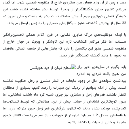
دهد و پس از آن وارد فضای بین ستاره‌ای خارج از منظومه شمسی شود. اما گمان
می‌کنم تاکنون چیزی شگفتانگیزتر از ویجر1 توسط بشر ساخته نشده باشد، این
کاوشگر فضایی دورترین جرم آسمانی ساخته دست بشر به ماست و حتی امروز که
33 سال از پرتابش گذشته، هنوز سیگنال‌‌های ضعیفی را به زمین ارسال می‌کند.
با اینکه موفقیت‌های بزرگ فناوری فضایی در قرن 21ام همگی تحسین‌برانگیز
هستند، اما فکر می‌کنم اکتشافات تازه این کاوشگر و ویجر2 در جهان خارج از
منظومه شمسی هنوز این پتانسیل را دارد که بخش‌‌هایی از جامعه انسانی علاقمند
به نجوم را مانند گذشته تحت‌تأثیر قرار دهد.
باید بگویم در سال‌های اخیر برای
من هیچ یافته تازه‌ای به اندازه
پیدا‌شدن شواهدی دال بر وجود مایعات در اقمار مشتری و زحل جذابیت نداشته
است. پیش از آنکه بتوانیم از نزدیک این سیارات را رصد کنیم، بسیاری از محققان
انتظار داشتند قمرهای زحل و مشتری نیز چیزی شبیه کره ماه باشند: تماشایی، اما
بدون کوچک‌ترین نشانه‌ای از حیات. پیش از این، مطالعاتی که توسط تلسکوپ‌ها
انجام‌شده بودند، نشان دادند که تیتان، بزرگ‌ترین قمر زحل جوی متراکم دارد، اما
با فاصله‌ای معادل 1.2 میلیارد کیلومتر از خورشید، باز هم می‌بایست انتظار کره‌ای
منجمد و خالی از حیات را داشته باشیم.