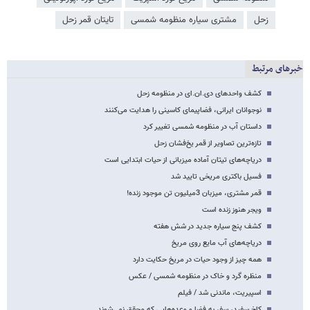
زحل
مشتری سیاره منظومه شمسی
تایتان قمر زحل
خبرهای مرتبط
کشف واحدهای دی.ان.ای در منظومه زحل
نوجوانان ایرانی، فضاپیمای کاسینی را هدایت می‌کنند
داستان آب در منظومه شمسی تغییر کرد
تازه‌ترین تصاویر از قمر یخ‌فشان زحل
دریاچه‌های تیتان آماده میزبانی از حیات ابتدایی است
فسیل باکتری مریخی تایید شد
قمر مشتری، میزبان 3میلیون تن موجود زنده!
ویجر هنوز زنده است
کشف پنج سیاره جدید در شش هفته
دریاچه‌های آب مایع روی مریخ
همه چیز از وجود حیات در مریخ حکایت دارد
منظره گرد و خاک در منظومه شمسی / عکس
اسپیریت، ماندنی شد / فیلم
کاخ سفید، سفر به فضا و وعده‌هایی که محقق نمی‌شوند