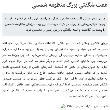
هفت شگفتی بزرگ منظومه شمسی
ما در عصر طلائی اکتشافات فضایی زندگی می‌کنیم، قرنی که می‌توان در آن به
وجود اقیانوس‌هایی از یخ‌آب در کرات دور‌دست پی برد، مرزهای منظومه شمسی
را پشت‌سر گذاشت و البته یگانگی با‌ارزش زمین را تحسین کرد.
برایان کاکس
: زمانی که به عصر طلایی اکتشافات فضایی فکر می‌کنیم، ناخودآگاه
ذهن ما تصاویر سیاه و سفید فضانوردان آپولو را به یاد می‌آورد و خاطره ماهواره
اسپوتنیک و صدای مداوم بیپ‌بیپ آن برایمان زنده می‌شود. اما این روزها به نظر
می‌رسد، این اشتیاق قدیمی کمتر شده و دیگر سفر به فضا در مرکز توجه قرار
ندارد: به عنوان مثال در ماهی که گذشت، فشارهای حاصل از رکود اقتصادی باعث
شدند باراک اوباما، رئیس جمهور ایالات متحده، طرح ناسا برای بازگشت به ماه را
به حالت تعلیق درآورد. با این حال، فکر می‌کنید چطور می‌توانم در مستند جدیدم،
شگفتی‌های منظومه شمسی، ادعا کنم که «قرن بیست‌و‌یکم، عصر طلایی اکتشافات
فضایی است و ما شاهد بزرگ‌ترین تجربه‌های کیهانی هستیم که تاکنون تمدن
بشری پشت‌سر گذاشته است».
خوب، من متولد مارس 1968/