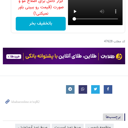
ابزار کامل برای اصلاح مو و
صورت (قیمت رو ببینی باور
نمیکنی!)
باتخفیف بخر
کد مطلب
47628
برچسب‌ها
منظومه شمسی
مریخ نورد اسپریت
مریخ نورد آپورتونیتی