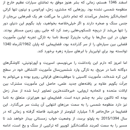
اسفند 1346 هستم، زمانی که بشر هنوز موفق به تماشای سیارات عظیم خارج از
منظومه شمسی نشده بود. روزهایی که مشتری، زحل، اورانوس و نپتون تنها کراتی
اعجاب‌انگیز به‌شمار می‌آمدند که تمام دانش ما می‌گفت هر یک قمرهایی بی‌جان از
جنس سنگ و صخره دارند و اگر خیلی‌خلاصه بخواهید، باید بگویم این دنیای دور
را تنها می‌شد از دریچه تلسکوپ‌هایی رصد کرد که جایی روی زمین مستقر بودند.
جهان در این سال‌ها با پرتاب مارینر2 توسط ناسا به تازگی تجربه اولین مأموریت
فضایی بین سیاره‌ای را از سر گذرانده بود، فضاپیمایی که پایان 1962/آذرماه 1340
توانسته بود برای اولین‌بار با ابرهای سیاره زهره برخورد کند.
اما امروز که دارم این یادداشت را می‌نویسم، اسپریت و آپورتونیتی، کاوشگرهای
دوگانه ناسا در مریخ، به تازگی وارد ششمین‌سال مأموریت اکتشافی خود در سطح
این کره شده‌اند، مأموریت کاسینی با موفقیت‌های فراوانی روبرو بوده و می‌توانم به
جرأت بگویم علاوه بر یافته‌های جدید علمی، حاصل این مأموریت مشترک بین
ایالات متحده و اتحادیه اروپایی، خیره‌کننده‌ترین تصاویر ارسا شده از مدار زحل
بوده که تاکنون بشر به چشم دیده است. فضاپیمای نیو هورایزنز، متعلق به ناسا
نیز دارد منظومه شمسی را به سمت مرزهای انتهایی آن پشت سر می‌گذارد. این
فضاپیما در حال‌حاضر 1.6 میلیارد کیلومتر از خورشید فاصله گرفته و زمانی که در
سال 2015/1394 به پلوتو برسد، از وضعیت خواب زمستانی بیدار خواهد شد تا
مسیر را به سمت کمربند شگفت‌انگیز کوییپر که ترکیبی از سنگ و یخ است، ادامه