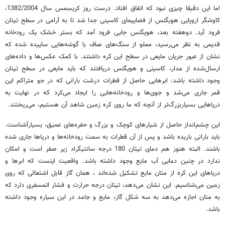
اما این دقیقا چیزی نبود که اتفاق افتاد. درست روز کریسمس سال 1382/2004،
کاوشگر اروپایی هویگنس از فضاپیمای کاسینی جدا شد تا به آرامی در سطح تیتان
فرود آید. دو‌هفته بعد، هویگنس جایی فرود آمد که بستر خشک یک رودخانه
قدیمی به نظر می‌رسید، مملو از سنگ‌های صاف با گوشه‌هایی ساییده شده که
نشان از عبور جریان مایعی در سطح این کره داشتند. با کمک عکس‌ها و داده‌های
ارسال‌شده از مدار، کاسینی و هویگنس دریافتند که باید مایعی در سطح تیتان
وجود داشته باشد: ابرهایی حاصل از قطرات درشت بارانی که در جو متراکم این
قمر جاری می‌شد و جوی‌ها و رودخانه‌هایی را ایجاد می‌کرد که در نهایت به
دریاهایی بسیار‌بزرگ‌تر از آنچه که ما روی کره زمین شاهد آن هستیم، می‌ریختند.
این چشم‌انداز حاصل از شیارهای کوچک و بزرگ و حفره‌های عمیق، بسیار‌آشناست.
باید بارانی باریده باشد و پس از آن قطرات به سمت رودخانه‌ها و دریاها جاری‌ شده
باشند. البته هنوز هم دمای تیتان 180 درجه سانتیگراد زیر صفر است و امکان
ندارد در چنین دمایی آب مایع وجود داشته باشد. واقعیت اینست که ابرها و
دریاهای این کره از متان مایع تشکیل شده‌اند ، همان گاز قابل اشتعالی که روی
زمین می‌شناسیم. این نشان می‌دهد، تیتان درجه حرارت و فشار اتمسفری دارد که
به متان اجازه می‌دهد به سه شکل گاز، مایع و جامد در این سیاره وجود داشته
باشد.