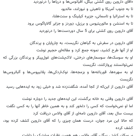
«آقای داروین روی کشتی بیگل، اقیانوس‌ها و دریاها را درنوردید
تا به جنوب آمریکا و تاهیتی و نیوزلند، مالدیو،
تا به استرالیا و تاسمانی، جزیره کیلینگ و سنت‌هلنا،
تا به اسنشن و مائوریتیوس و برزیل، دِوردز و جزایر گالاپاگوس برود
آقای داروین روی کشتی برای 5 سال دوردست‌ها را درنوردید
آقای داروین در سفرش به گیاهان نگریست، به چارپایان و پرندگان
او از آنها طرح کشید، نمونه جمع کرد و مقاله‌ای حجیم نوشت
او به سوسک‌ها، سوسمار‌های درختی، لاک‌پشت‌های غول‌پیکر و پرندگان بزرگی که
نمی‌توانستند پروازکنند، نگریست
او به سهره‌ها، قورباغه‌ها و بزمجه‌ها، نوک‌اردکی‌ها، پلاتیپوس‌ها و آلباتروس‌ها
نگریست
آقای داروین از این‌که از کجا آمده، شگفت‌زده شد و خیلی زود به ایده‌هایی رسید
آقای داروین وقتی به خانه برگشت، این ایده‌های جدید را دوباره نوشت
اما او نمی‌خواست که کسی را دلخور کند و به همین خاطر آنها را به کسی نگفت
بیست سال بعد، آقای داروین نامه‌ای از آقای والاس دریافت کرد
که حالا این مرد جوان، درست همان چیزی را که آقای داروین کشف کرده بود،
کشف کرده
بر سکان کشتی بیگل، آقای والاس هم همین نظرات مشترک را داشت