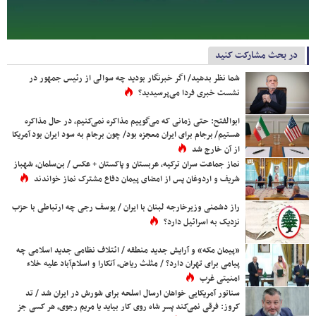
در بحث مشارکت کنید
شما نظر بدهید/ اگر خبرنگار بودید چه سوالی از رئیس جمهور در
نشست خبری فردا می‌پرسیدید؟
ابوالفتح: حتی زمانی که می‌گوییم مذاکره نمی‌کنیم، در حال مذاکره
هستیم/ برجام برای ایران معجزه بود/ چون برجام به سود ایران بود آمریکا
از آن خارج شد
نماز جماعت سران ترکیه، عربستان و پاکستان + عکس / بن‌سلمان، شهباز
شریف و اردوغان پس از امضای پیمان دفاع مشترک نماز خواندند
راز دشمنی وزیرخارجه لبنان با ایران / یوسف رجی چه ارتباطی با حزب
نزدیک به اسرائیل دارد؟
«پیمان مکه» و آرایش جدید منطقه / ائتلاف نظامی جدید اسلامی چه
پیامی برای تهران دارد؟ / مثلث ریاض، آنکارا و اسلام‌آباد علیه خلاء
امنیتی غرب
سناتور آمریکایی خواهان ارسال اسلحه برای شورش در ایران شد / تد
کروز: فرقی نمی‌کند پسر شاه روی کار بیاید یا مریم رجوی، هر کسی جز