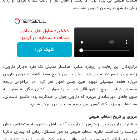
انتخاب طبیعی پی برده بود؛ اما بخت و اقبال کم او باعث شد تا مردم، او را تا
زمان به شهرت رسیدن داروین نشناسند.
ذخخیره سلول های بنیادی
بندناف ؛ سرمایه ای گرانبها
کلیک کن!
برگزیدگان این رقابت را ریچارد میلنر، آهنگساز نمایش تک نفره «چارلز داروین:
زنده و در کنسرت» تعیین کرد. میلنر با بیان تاریخ مفید کشفیات دوران داروین
درباره قطعه موسیقی دیوید هین چنین اظهار نظر کرد: «با فراخوانی رایحه
موسیقی دریایی امواج غلتان، آقای هین ما را سوار بر کشتی بیگل به سفری به
سوی جاهای دورافتاده‌ای می‌برد که داروین جوان را صداکرده بود: مالدیو، تاسمانی،
سنت‌هلن و جزایر گالاپاگوس. من خودم مسحور این زیرکی شدم».
مروری بر تاریخ انتخاب طبیعی
طرفداران داروین خیلی زود پس از داروین، آلفرد راشل والاس، طبیعت‌شناس جوان
برجسته را شناختند. نظریه انتخاب طبیعی به طور مستقل، زمانی که بیماری مالاریا
در مالزی فراگیر شده بود، به ذهن والاس خطور کرد. والاس با ایجاد اشتیاق در