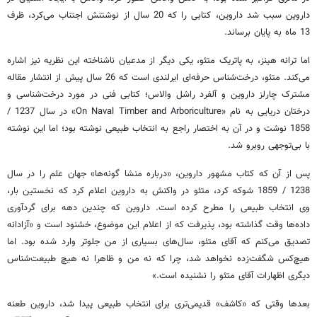
داروین سبب شد داروین، کتابی را که 20 سال از نوشتنش اجتناب می‌کرد، ظرف
13 ماه به پایان برساند.
اما ترانه هینز، به پاتریک متئو، یکی دیگر از مدعیان ناشناخته این نظریه نیز اشاره
می‌کند. متئو، درخت‌شناس حرفه‌ای ایرلندی است که 26 سال پیش از انتشار مقاله
مشترک چارلز داروین و آلفرد راشل والاس؛ کتابی فنی در مورد درخت‌شناسی و
درختان دریایی به نام «On Naval Timber and Arboriculture» در سال 1237 /
1858 نوشت و در آن به اختصار راجع به انتخاب طبیعی نوشته بود؛ اما این نوشته
با بی‌توجهی روبرو شد.
پس از آن که کتاب مشهور داروین، «درباره منشا گونه‌ها» جهان علم را در سال
1238 / 1859 شوکه کرد، متئو در واکنش به داروین اعلام کرد که نخستین بار،
وی انتخاب طبیعی را مطرح کرده است. داروین که چندین دهه برای گردآوری
داده‌ها وقت گذاشته بود، پذیرفت که از اعلام این موضوع، خشنود است و «آزادانه
تصدیق می‌کنم که آقای متئو، سال‌های بسیاری از من جلوتر وارد شده بود. اما
هیچ‌کس شگفت‌زده نخواهد شد، چرا که نه من و ظاهرا نه هیچ طبیعت‌شناس
دیگری اظهارات آقای متئو را نشنیده است.»
بعدها وقتی که «کاشف» قدیمی‌تری برای انتخاب طبیعی پیدا شد، داروین طعنه