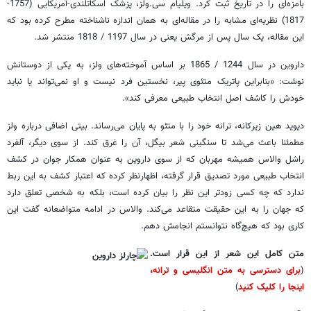
بامزه‌ای را در تاریخ ثبت کرد. ویلیام سی.ولز، پزشک اسکاتلندی-آمریکایی (1757-
1817) نظریه‌ای مشابه را در مقاله‌ای به همان اندازه ناشناخته مطرح کرده بود که
این مقاله، یک سال پس از مرگش یعنی در سال 1197 / 1818 منتشر شد.
داروین در سال 1244 / 1865 بر اساس آموخته‌های ولز، به یکی از دوستانش
نوشت: «بنابراین پاتریک متئوی پیر، نخستین فرد نیست و او نمی‌تواند یا نباید
خودش را کاشف اصل انتخاب طبیعی معرفی کند».
دیوید هین زیرکانه، ترانه خود را با متئو به پایان می‌رساند. بیتی اضافی درباره ولز
مطمئنا باعث می‌شد تا سنگینی شعر بیگل، آن را غرق کند. از سوی دیگر، آلفرد
راشل والاس همیشه مهربان که از سوی داروین به عنوان همکار جوان در کشف
انتخاب طبیعی مورد تصدیق قرار گرفته، اظهارنظر کرده که اعتبار کشف به این ربط
ندارد ‌که چه کسی زودتر این نظر را بیان کرده است، بلکه به شخصی تعلق دارد
که جهان را به این حقیقت متقاعد می‌کند. والاس در ادامه متواضعانه گفت این
کاری بود که هیچ‌گاه نتوانستم انجامش دهم.
متن کامل این شعر از این قرار است.
(
برای دسترسی به متن انگلیسی و ترانه،
اینجا را کلیک کنید
)