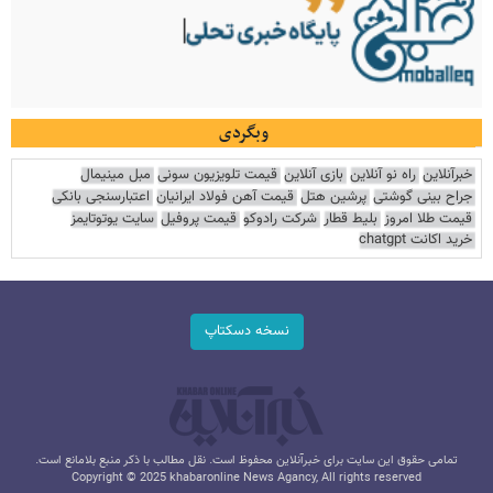
وبگردی
خبرآنلاین
راه نو آنلاین
بازی آنلاین
قیمت تلویزیون سونی
مبل مینیمال
جراح بینی گوشتی
پرشین هتل
قیمت آهن فولاد ایرانیان
اعتبارسنجی بانکی
قیمت طلا امروز
بلیط قطار
شرکت رادوکو
قیمت پروفیل
سایت یوتوتایمز
خرید اکانت chatgpt
نسخه دسکتاپ
تمامی حقوق این سایت برای خبرآنلاین محفوظ است. نقل مطالب با ذکر منبع بلامانع است.
Copyright © 2025 khabaronline News Agancy, All rights reserved