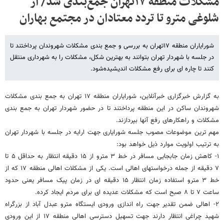
مشکلات منطقه ۱۷تهران جمع‌بندی شد/ از
شلوغی مترو تا تردد معتادان در مجتمع بهاران
شورایاران منطقه ۱۷تهران به بررسی و جمع بندی مشکلات شهروندان پرداختند تا
در جلسه با شهردار تهران بتوانند به بهترین شکل، مشکلات را به شهرداری منتقل
کنند تا چاره ای برای رفع مشکلات اندیشیده‌شود.
به گزارش خبرگزاری خبرآنلاین، شورایاران منطقه ۱۷ تهران به جمع بندی مشکلات
شهروندان ساکن در این منطقه پرداختند تا در حضور شهردار تهران به جمع بندی
مشکلات و راهکارهای رفع آنها بپردازند.
مهم ترین موضوعات مصوب جلسه شورایاری جهت ارایه در جلسه با شهردار تهران
به ترتیب اولویت موارد ذیل خواهد بود:
۱- کاهش زمان جابجایی مسافر در خط ۳ مترو از ۱۵ دقیقه انتظار به حداقل ۵ تا
۷ دقیقه از جمله درخواستهای اهالی است. یکی از مشکلات اهالی منطقه ۱۷ که از
خط ۳ مترو استفاده زمان انتظار ۱۵ دقیقه ای در زمان پیک مسافر یعنی حدود
ساعت ۷ تا ۸ صبح است که مشکلات عدیده ای برای مردم ایجاد کرده.
۲- اهالی ضمن تقدیر جهت راه اندازی ورودی ایستگاه مترو عبدل آباد از بزرگراه
شهید چراغی انتظار دارند جهت تسهیل دسترسی اهالی منطقه ۱۷ از این ورودی