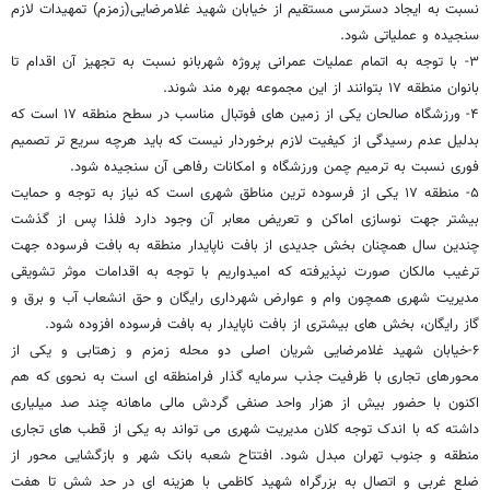
نسبت به ایجاد دسترسی مستقیم از خیابان شهید غلامرضایی(زمزم) تمهیدات لازم
سنجیده و عملیاتی شود.
۳- با توجه به اتمام عملیات عمرانی پروژه شهربانو نسبت به تجهیز آن اقدام تا
بانوان منطقه ۱۷ بتوانند از این مجموعه بهره مند شوند.
۴- ورزشگاه صالحان یکی از زمین های فوتبال مناسب در سطح منطقه ۱۷ است که
بدلیل عدم رسیدگی از کیفیت لازم برخوردار نیست که باید هرچه سریع تر تصمیم
فوری نسبت به ترمیم چمن ورزشگاه و امکانات رفاهی آن سنجیده شود.
۵- منطقه ۱۷ یکی از فرسوده ترین مناطق شهری است که نیاز به توجه و حمایت
بیشتر جهت نوسازی اماکن و تعریض معابر آن وجود دارد فلذا پس از گذشت
چندین سال همچنان بخش جدیدی از بافت ناپایدار منطقه به بافت فرسوده جهت
ترغیب مالکان صورت نپذیرفته که امیدواریم با توجه به اقدامات موثر تشویقی
مدیریت شهری همچون وام و عوارض شهرداری رایگان و حق انشعاب آب و برق و
گاز رایگان، بخش های بیشتری از بافت ناپایدار به بافت فرسوده افزوده شود.
۶-خیابان شهید غلامرضایی شریان اصلی دو محله زمزم و زهتابی و یکی از
محورهای تجاری با ظرفیت جذب سرمایه گذار فرامنطقه ای است به نحوی که هم
اکنون با حضور بیش از هزار واحد صنفی گردش مالی ماهانه چند صد میلیاری
داشته که با اندک توجه کلان مدیریت شهری می تواند به یکی از قطب های تجاری
منطقه و جنوب تهران مبدل شود. افتتاح شعبه بانک شهر و بازگشایی محور از
ضلع غربی و اتصال به بزرگراه شهید کاظمی با هزینه ای در حد شش تا هفت