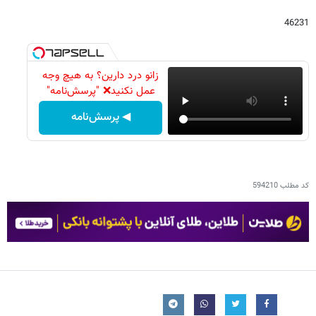
46231
زانو درد دارین؟ به هیچ وجه
عمل نکنید❌ "پرسش‌نامه"
◀ پرسش‌نامه
کد مطلب
594210