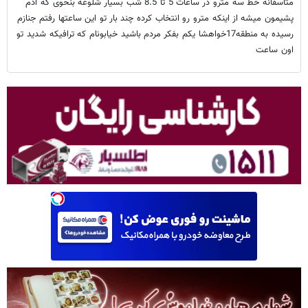
متاسفانه خط سه مترو در ساعات 5 تا 8.5 شب بسیار شلوغه بنحوی که ادم
پشیمون میشه از اینکه مترو رو انتخاب کرده چند بار تو این ساعتها رفتم جنازم
رسیده به منطقه17خواهشا یکم بفکر مردم باشید خیابونام که ترافیکه شدید تو
اون ساعت