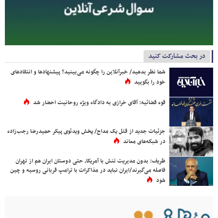
در بحث مشارکت کنید
شما نظر بدهید/ خبرآنلاین را چگونه می‌بینید؟ پیشنهادها و انتقادهای
خود را بگویید
قوه قضائیه: آقای خرازی به دادگاه ویژه روحانیت احضار شد
جزئیات جدید از قتل یک مداح/ پخش ویدئوی پیکر حمیدرضا رجب‌زاده
در شبکه‌های معاند
ظریف: بدون مدیریت تنش با آمریکا، حتی دوستان ایران هم از تهران
فاصله می‌گیرند/ایران نباید در مذاکرات با ترامپ قربانی روسیه و چین
شود