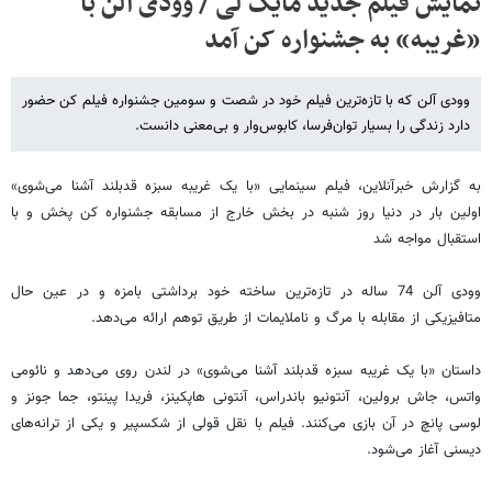
نمایش فیلم جدید مایک لی / وودی آلن با
«غریبه» به جشنواره کن آمد
وودی آلن که با تازه‌ترین فیلم خود در شصت و سومین جشنواره فیلم کن حضور
دارد زندگی را بسیار توان‌فرسا، کابوس‌وار و بی‌معنی دانست.
به گزارش خبرآنلاین، فیلم سینمایی «با یک غریبه سبزه قدبلند آشنا می‌شوی»
اولین بار در دنیا روز شنبه در بخش خارج از مسابقه جشنواره کن پخش و با
استقبال مواجه شد
وودی آلن 74 ساله در تازه‌ترین ساخته‌ خود برداشتی بامزه و در عین حال
متافیزیکی از مقابله با مرگ و ناملایمات از طریق توهم ارائه می‌دهد.
داستان «با یک غریبه سبزه قدبلند آشنا می‌شوی» در لندن روی می‌دهد و نائومی
واتس، جاش برولین، آنتونیو باندراس، آنتونی هاپکینز، فریدا پینتو، جما جونز و
لوسی پانچ در آن بازی می‌کنند. فیلم با نقل قولی از شکسپیر و یکی از ترانه‌های
دیسنی آغاز می‌شود.