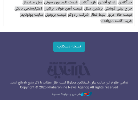
خبرآنلاین
راه نو آنلاین
بازی آنلاین
قیمت تلویزیون سونی
مبل مینیمال
جراح بینی گوشتی
پرشین هتل
قیمت آهن فولاد ایرانیان
اعتبارسنجی بانکی
قیمت طلا امروز
بلیط قطار
شرکت رادوکو
قیمت پروفیل
سایت یوتوتایمز
خرید اکانت chatgpt
نسخه دسکتاپ
تمامی حقوق این سایت برای خبرآنلاین محفوظ است. نقل مطالب با ذکر منبع بلامانع است.
Copyright © 2025 khabaronline News Agancy, All rights reserved
طراحی و تولید: نستوه