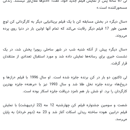
لی 67 ساله پس از نمایش فیلم جدید خود، گفت: «آدم‌ها ملال‌آور نیستند. زندگی
مسحورکننده است.»
«سال دیگر» در بخش مسابقه کن با یک فیلم بریتانیایی دیگر به کارگردانی کن لوچ
همین طور 17 فیلم دیگر رقابت می‌کند که تمام آنها اولین بار در دنیا روی پرده
می‌روند.
«سال دیگر» پیش از آنکه شنبه شب در شهر ساحلی ریویرا پخش شد، در یک
نشست خبری برای رسانه‌ها نمایش داده شد و مورد استقبال تعدادی از منتقدان
قرار گرفت.
لی تاکنون دو بار در کن برنده جایزه شده است. او سال 1996 با فیلم «رازها و
دروغ‌ها» برنده جایزه نخل طلا شد و سال 1993 نیز با «برهنه» جایزه بهترین
کارگردان را برد. او شش بار هم نامزد دریافت جایزه اسکار بوده است.
شصت و سومین جشنواره فیلم کن چهارشنبه 12 مه (22 اردیبهشت) با نمایش
فیلم «رابین هود» ساخته ریدلی اسکات آغاز ‌شد و 23 مه (دوم خرداد) به پایان
می‌رسد.