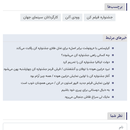
برچسب‌ها
جشنواره فیلم کن
وودی آلن
کارگردانان سینمای جهان
خبرهای مرتبط
کیارستمی با «رونوشت برابر اصل» برای نخل طلای جشنواره کن رقابت می‌کند
چه کسانی راهی جشنواره‌ کن می‌شوند؟
دولت ایتالیا جشنواره کن را تحریم کرد
نبرد «رابین هود» با توفان و آتشفشان / فرش قرمز جشنواره کن چهارشنبه پهن می‌شود
آغاز جشنواره کن با اولین نمایش «رابین هود» / همه چیز آرام بود
اولین نمایش فیلم جدید الیور استون در کن / حرص همچنان خوب است
به دنبال دوستانی برای پیری خود باشیم
مایک لی سراغ نقاش جنجالی می‌رود
نظر شما