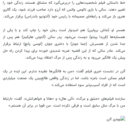
خط داستانی فیلم شخصیت‌هایی را دربرمی‌گیرد که مشتاق هستند زندگی خود را
تغییر دهند. سالی با بازی نائومی واتس که آرزو دارد صاحب فرزند شود، یک گالری
هنری باز می‌کند و رابطه‌ای صمیمانه با رئیس خود (آنتونیو باندراس) برقرار می‌کند.
همسر او (جاش برولین) هم امیدوار است رمان خود را چاپ کند و با یکی از
همسایه‌ها (فریدا پینتو) دوست می‌‌شود. پدر سالی (آنتونی هاپکینز) هم پس از
جدا شدن از همسرش (جما جونز) با دختری جوان (لوسی پانچ) ارتباط برقرار
می‌کند. مادر سالی که از این قضیه ضربه شدیدی خورده برای پیدا کردن راه حل
پیش یک فالگیر می‌رود و به زندگی پس از مرگ اعتقاد پیدا می‌کند.
آلن در نشست خبری فیلم گفت: «من به فالگیرها عقیده ندارم. این ایده در یک
فیلم ممکن است بامزه باشد، اما در زندگی واقعی طالع‌بینی یک صنعت میلیاردی
است که از افراد آسیب‌پذیر سوء استفاده می‌کند.»
سازنده فیلم‌های «عشق و مرگ»، «آنی هال» و «هانا و خواهرانش»، گفت: «ارتباط
من با مرگ مثل سابق است و فرقی نکرده است. من قویا در برابر آن هستم.»