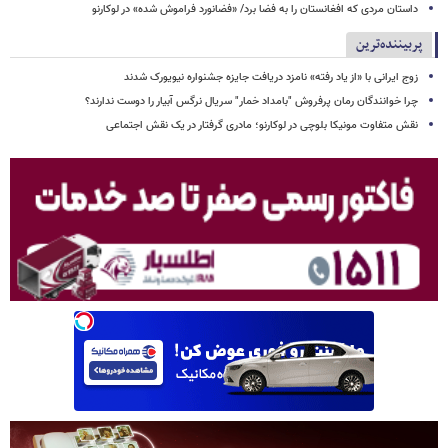
داستان مردی که افغانستان را به فضا برد/ «فضانورد فراموش شده» در لوکارنو
پربیننده‌ترین
زوج ایرانی با «از یاد رفته» نامزد دریافت جایزه جشنواره نیویورک شدند
چرا خوانندگان رمان پرفروش "بامداد خمار" سریال نرگس آبیار را دوست ندارند؟
نقش متفاوت مونیکا بلوچی در لوکارنو؛ مادری گرفتار در یک نقش اجتماعی