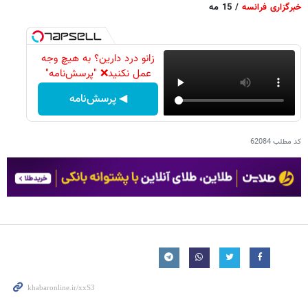
خبرگزاری فرانسه
/ 15 مه
زانو درد دارین؟ به هیچ وجه
عمل نکنید❌ "پرسش‌نامه"
◀ پرسش‌نامه
کد مطلب
62084