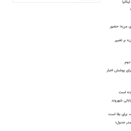
یتالیا
وی من»؛ حضور
 بر تغییر
دوم
برای پوشش اخبار
رده است
ابانی شهروند
 برای بقا است
صدر جدول؛