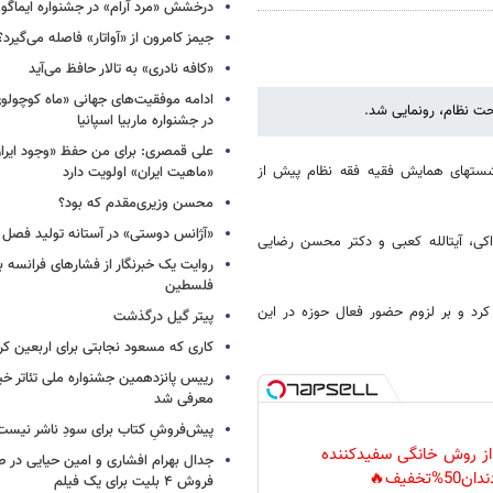
درخشش «مرد آرام» در جشنواره ایماگو ا
جیمز کامرون از «آواتار» فاصله می‌گیرد؟
«کافه نادری» به تالار حافظ می‌آید
ادامه موفقیت‌های جهانی «ماه کوچول
در جشنواره ماربیا اسپانیا
علی قمصری: برای من حفظ «وجود ایران»
به گزارش خبرآنلاین نشست علمی تعامل حوزه و نظام اسلامی از سلسله نشست‎های همایش فقیه فقه نظام پیش از
«ماهیت ایران» اولویت دارد
محسن وزیری‌مقدم که بود؟
«آژانس دوستی» در آستانه تولید فصل 
ه در پژوهشگاه علوم و فرهنگ اسلامی برگزار شد، آیت‎الله اراکی، آیت‏الله کعبی و دکتر محسن رضایی
روایت یک خبرنگار از فشارهای فرانسه 
فلسطین
رد و بر لزوم حضور فعال حوزه در این
پیتر گیل درگذشت
کاری که مسعود نجابتی برای اربعین ک
رییس پانزدهمین جشنواره ملی تئاتر خی
معرفی شد
پیش‌فروشِ کتاب برای سودِ ناشر نیست،
 از روش خانگی سفیدکننده
جدال بهرام افشاری و امین حیایی در 
دان50%تخفیف🔥
فروش ۴ بلیت برای یک فیلم