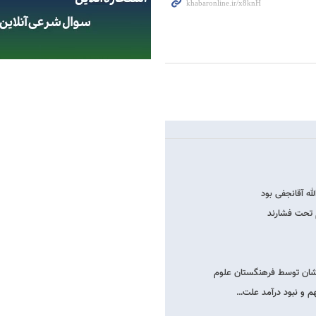
له آقانجفی بود
 تحت فشارند
یشان توسط فرهنگستان علوم
هم و نبود درآمد علت…