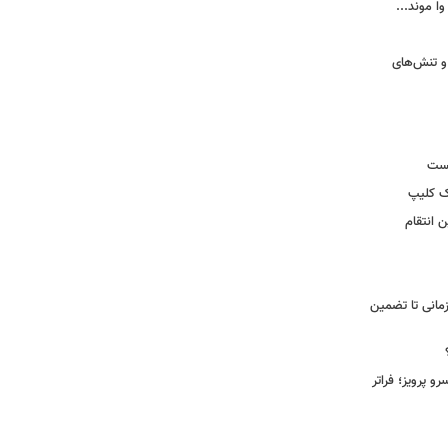
وا موند...
و تنش‌های
یست
ک کلیپ
 انتقام
مانی تا تضمین
 پرویز؛ فراتر