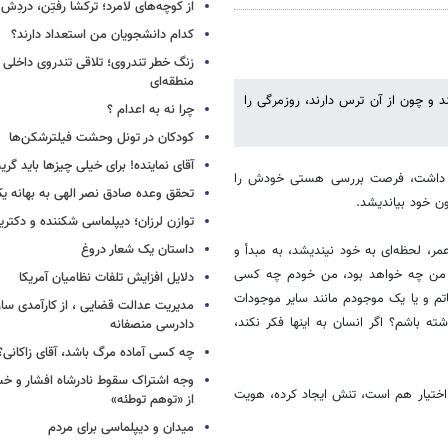
از کوچه‌های لامرد؛ ترکشا رفتِن، دردِش 
کدام دانشجویان من استعداد دارند؟
زنگ خطر تندروی؛ تلاقی تندروی داخلی 
منطقه‌ای
د و چون از آن ترس دارند، روزمرگی را
چرا نه به اعدام ؟
کودکان در تونل وحشت فیلترشکن‌ها
آقای نماینده! برای خیلی چیزها باید گر
غال داشت، فرصت بررسی هستی خودش را
تحقق وعده صادق نصر الهی به بهانه ی
ن خود بیاندیشد.
توازن لرزان؛ دیپلماسی شکننده و دکترین
داستان یک شعار دروغ
ر، لحظه‌ای به خود نیندیشد، به مبدأ و
م من چه خواهد بود، من خودم چه کسی
دلایل افزایش تلفات نظامیان آمریکا
 و یا یک موجودم مانند سایر موجودات
مدیریت عدالت قضایی ، از کارآمدی ساز
ه باشم؟ اگر انسان به اینها فکر نکند،
دادرسی منصفانه
چه کسی آماده مرگ باشد، آقای زاکانی؟
وجه اشتراک سقوط نادرشاه افشار و خسرو
ختیار هم است، تنش ایجاد کرده، هویت
از «توهم توطئه»
میدان و دیپلماسی برای مردم