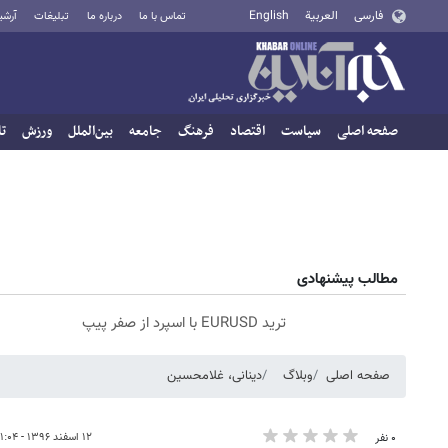
فارسی
العربية
English
تماس با ما
درباره ما
تبلیغات
آرشی
صفحه اصلی
سیاست
اقتصاد
فرهنگ
جامعه
بین‌الملل
ورزش
تا
مطالب پیشنهادی
ترید EURUSD با اسپرد از صفر پیپ
صفحه اصلی
وبلاگ
دینانی، غلامحسین
۱۲ اسفند ۱۳۹۶ - ۱۱:۰۴
۰ نفر