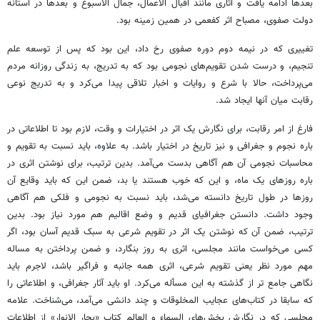
بعدها ادامه یافت و آثاری مانند اقبال الاعمال، جمال الاسبوع و بعدها در آستانه
دولت صفوی، مصباح اثر کفعمی در همین زمینه بود.
تغییری که در نیمه دوم دوره صفوی رخ داد، این بود که پس از توسعه علم
تنجیم، و درست شدن تقویم‌های نجومی بود که به تدریج، به زندگی روزانه مردم
می‌پرداخت، حالا با شرع و روایات و اخبار تلاقی پیدا می‌کرد و به تدریج نوعی
رقابت میان آنها ایجاد شد.
فارغ از امر رقابت، برای نگارش یک اثر در اختیارات و وقت، لازم بود تا اطلاعاتی در
باره نجوم و جغرافی و نیز تاریخ در اختیار باشد. به علاوه، باید نسبت به تقویم و
محاسبات نجومی آن هم آگاهی بدست می‌آمد. بدین ترتیب، برای نوشتن اثری در
باره روزهای یک ماه، و این که خوب هستند یا بد، ضمن این که باید وقایع آن
روزها در طول تاریخ دانسته می‌شد، باید نسبت به نجومی و فلکی هم آگاهی
وجود داشت. دانستن جغرافیای قدیم و وضع اقالیم هم مورد نیاز بود. بدین
ترتیب، ضمن آن که نوشتن یک اثر در تقویم شرعی به سبک قدیم آسان بود، اگر
کسی می‌خواست مانند مجلسی، اثری به روز بنگارد، و ضمن پرداختن به مساله
مهم مورد نظر یعنی تقویم شرعی، اثری همه جانبه و فراگیر باشد، لاجرم باید
نگاهی جامع تر از گذشته به این مسأله می‌کرد. او باید آثار جغرافی، و اطلاعاتی را
که سابقا در کتاب‌های عجایب المخلوقات و چند دانشی می‌آمد، می‌شناخت. علامه
مجلسی که در نگارش بخش‌های السماء و العالم کتاب «بحار الانوار» از اطلاعات