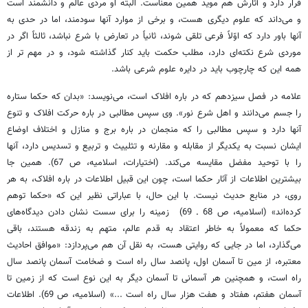
قرار دارد و آثارش هم موید همین معناست. البته او مردی عالم و دانشمند است
و می‌داند که علوم دیگری هست، و برخی از موارد آنها سودمند، اما در حدی به
آنها باور دارد که اوّلاً فرعی تلقی شوند، ثانیاً در تعارض با شرع نباشد، ثالثاً اگر در
موردی شرع نکته‌ای دارد، مطلب حکمت باید کنار گذاشته شود، و در مهم تر از
همه این که چارچوب باید در دایره علوم شرعی باشد.
علامه در فصل سیزدهم که در باره افلاک است، می‌نویسد: «بدان که حکما ستاره
را جسم می‌دانند و اهل شرع نور». وی سپس مطالبی در باره حرکت افلاک و تنوع
آنها دارد و سپس مطالبی را که منجمان در باره برج و منازل و اختلاف اوضاع
ایشان نسبت به یکدیگر از مقابله و مقارنه و تثلییث و تربیع و تسدیس دارد، آنها
را با توحید مفضل مقایسه می‌کند. (اختیارات، اسلامیه، ص 67). همین جا
بیشترین اطلاعات از آثار حکما است، چون این قبیل اطلاعات در باره افلاک، به هر
روی، در منابع حدیث نیست. با این حال، با عباراتی نظیر این که «حکما توهم
کرده‌اند» (اسلامیه، ص 68 ـ 69) زمینه را برای سست نشان دادن دیدگاه‌های
حکما که معمولاً به خاطر اعتقاد به قدم عالم، متهم به زندقه هستند، باقی
می‌گذارد، اما در جایی که روایتی هست، به نقل آن هم می‌پردازد: «موافق احادیث
معتبره، از مین تا آسمان اول، پانصد سال راه است و ضخامت آسمان پانصد سال
راه است، و همچنین هر آسمانی تا آسمان دیگر به این نوع است که از زمین تا
آسمان هفتم، هفتاد و هفت هزار سال راه است ...» (اسلامیه، ص 69). اطلاعات