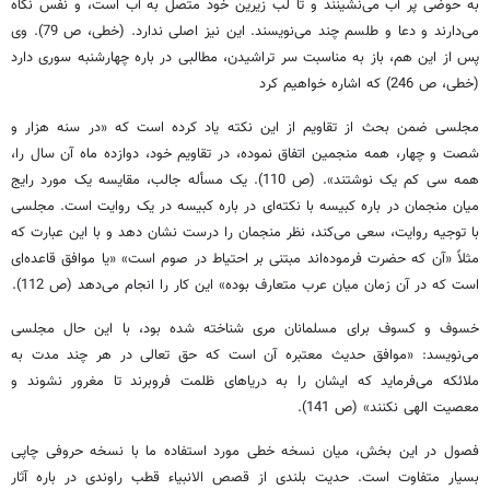
به حوضی پر آب می‌نشینند و تا لب زیرین خود متصل به آب است، و نفَس نگاه
می‌دارند و دعا و طلسم چند می‌نویسند. این نیز اصلی ندارد. (خطی، ص 79). وی
پس از این هم، باز به مناسبت سر تراشیدن، مطالبی در باره چهارشنبه سوری دارد
(خطی، ص 246) که اشاره خواهیم کرد
مجلسی ضمن بحث از تقاویم از این نکته یاد کرده است که «در سنه هزار و
شصت و چهار، همه منجمین اتفاق نموده، در تقاویم خود، دوازده ماه آن سال را،
همه سی کم یک نوشتند». (ص 110). یک مسأله جالب، مقایسه یک مورد رایج
میان منجمان در باره کبیسه با نکته‌ای در باره کبیسه در یک روایت است. مجلسی
با توجیه روایت، سعی می‌کند، نظر منجمان را درست نشان دهد و با این عبارت که
مثلاً «آن که حضرت فرموده‌اند مبتنی بر احتیاط در صوم است» «یا موافق قاعده‌ای
است که در آن زمان میان عرب متعارف بوده» این کار را انجام می‌دهد (ص 112).
خسوف و کسوف برای مسلمانان مری شناخته شده بود، با این حال مجلسی
می‌نویسد: «موافق حدیث معتبره آن است که حق تعالی در هر چند مدت به
ملائکه می‌فرماید که ایشان را به دریاهای ظلمت فروبرند تا مغرور نشوند و
معصیت الهی نکنند» (ص 141).
فصول در این بخش، میان نسخه خطی مورد استفاده ما با نسخه حروفی چاپی
بسیار متفاوت است. حدیت بلندی از قصص الانبیاء قطب راوندی در باره آثار