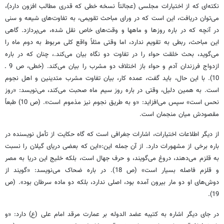
نکته‌ای که از اختیارات مجلسی (عجالتاً نسخه خطی که قدری مطالب افزون دارد)،
می‌توان دریافت، این است که در ورای مباحث تقویمی، به تفاوت‌های شیعه و سنی
در آنچه که در باره روزها و ماهها و وقت‌های خاص نقل شده، می‌پردازد. گاهی
این مباحث، ربطی به تقویم ندارد، اما وقتی مثلاً واقع کلی مربوط به دوم ماه را
می‌گوید، بحث خلقت حواء را در تفاوت دو نگاه بیان می‌کند.، چنان که در باره
ازدواج فرزندان آدم و حواء باز اختلاف دو مشرب را بیان می‌کند. (خطی، ص 9 ـ
10). با این حال، باید گفت، عمده کار، بیان تفاوت مشرب متدینین و اهل نجوم
است. به همین دلیل، وقتی در باره روز سیم ماه صحبت می‌کند، می‌نویسد: «روز
نحس است» سپس می‌افزاید: «و به طریق نجوم نیز مذموم است». (ص 10) طبعاً
مقصودش میان منجمان است.
از دیگر اطلاعات اختیارات، اشارات جغرافی است که گاه حکایت از تأمل نویسنده در
باره برخی از مشهورات دارد. از آن جمله این:«این که بعضی دریای گیلان را نسبت
به قلزم می‌دهند، دروغ می‌گویند، و حرف جهال است، بلکه خلیج این دریا به مصر
و قلزم فاصله بسیار است» (ص 18). در باره ضحاک می‌نویسد: «گویند از
دوش‌های او دو مار بیرون آمده بود، اصلی ندارد، بلکه دو ماده سرطان بود». (ص
19).
در جای دیگر اشاره به کتیبه عضد الدوله بر عمارت مرقد امام علی (ع) دارد: «و