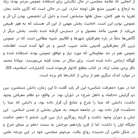
از آنجایی که علامه مجلسی در حال نگارشی برای استفاده عمومی مردم بوده، زیاد
به ارجاع و تعیین منبع نقل توجه ندارد، این در حالی است که آثاری مانند بحار،
تقریبا به طور کامل، محل نقلها مشخص است و دلیل آن تخصصی بودن آن اثر و
عمومی بودن این است. احادیث بخش مهمی از این اثر هستند که به طور طبیعی
می‌باید از همین مآخذ معمول و در دسترس گرفته شده باشند. بخش دیگر از
آگاهی‌ها مثلاً در باره جغرافیای شهرها و اقالیم، شبیه مطالبی است که در عمومی
ترین آثار جغرافیایی قدیمی مانند حبیب السیر و جز آنها آمده است. اطلاعات
نجومی هم در حد معلوماتی که مورد نیاز و توافق عمومی بوده، استفاده شده و
گهگاه ارجاعی داده شده است. برای مثال در بحث قبله می‌نویسند: مولانا محمد
باقر یزدی صاب ثراه، در کتاب مطلع الانوار فرموده است (اختیارات، اسلامیه، 65).
در موارد اندک دیگری هم از برخی از کتاب‌ها نام برده است.
اما در مورد «معرفت شناسی» این اثر باید گفت، تا این زمان، دانش مسلمین، بین
دو گرایش «حکما» و «اهل شرع» در دَوَران بود. در واقع، دو نظام معرفتی وجود
داشت، دانشی که مبنا را شرع و منابع آن قرار داده بود، و دانشی که مبنا را
«حکمت» قرار داده بود. در جامعه شیعه، به عنوان بخشی از تمدن اسلامی، این
تنش و دوران وجود داشت و گرچه روزگاری دراز بین قرن ششم تا دهم، حکمت
جایگاه اول را داشت، اما از قرن یازدهم، چرخش به سمت «علم بر مبنای شرع و
در شکل خاص آن حدیث» رواج یافت. مرحوم مجلسی خود در این چرخه علمی