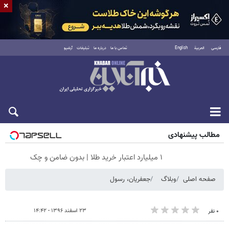
×
فارسی
العربية
English
تماس با ما
درباره ما
تبلیغات
آرشیو
جمعه ۱۶ مرداد ۱۴۰۵
مطالب پیشنهادی
۱ میلیارد اعتبار خرید طلا | بدون ضامن و چک
صفحه اصلی
وبلاگ
جعفریان، رسول
۲۳ اسفند ۱۳۹۶ - ۱۴:۴۲
۰ نفر