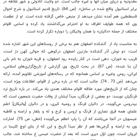
مقدونیه و دریای میان آنها و غیره جالب است. «و ولایت آنادولی و شهر غلاطه در
برابر استانبول واقع شده در ساحل». (ص 64). تاریخ قدیم استانبول و شرح احوال
قسطنطین هم آمده نشان میدهد از منبعی خاص گرفته شده است. او از عظمت
وی که همه طوایف اطراف به او احترام می‌گذاشتند یاد کرده و اسامی اقوام
مختلف از جمله «دالیان» یا همان واتیکان را دوباره تکرار کرده است.
به مناسبت یاد از آتشکده اصفهان هم به برخی از روستاهای این شهر اشاره شده
است: «و نوش آذر آتشکده مارنین اصفهان درکوهی که حوالی کهن دژ است،
قریب به خوزان، دهی است در کنار زاینده رود اصفهان، و قریه خوزان به نام بانی
آن بنا شده». (ص 67). در بحث تاریخ، وی گزارشی از تاریخ‌گزاری‌های اسلامی،
ایرانی، رومی وغیره بر اساس همانچه که در رساله‌های آموزشی تقاویم آمده، ارائه
می‌دهد (ص 73 ـ 74). جالب است که در باره برخی از اقوام، اطلاعات ویژه است،
چنان که از تاریخ‌های مورد علاقه اقوام مختلف هندی یاد می‌کند. در باره تاریخ نزد
فرنگیان نویسد: «و بعضی از فرنگان، مبدأ ایشان از وفات حضرت شمعون است که
بیدروس می‌گویند، در دالیان فرنگ و رومیه کبری، و در دالیان [واتیکان] اعلم
علمای همه فرق نصاری از فرنگ و اروس و کرج و له و بلغار و ارامنه و قاطبه
عیسویان در آنجا می‌باشند که آن را پاپ اعظم می‌گویند» (خطی، ص 75). اشارات
وی به ارامنه و گرجی‌ها هم از نظر مبدأ تاریخ و این که از بنای اوچ کلیسا در
ایروان است، چون اوّل دیری است که بعد از حضرت عیسی ع ساخته شد، جالب