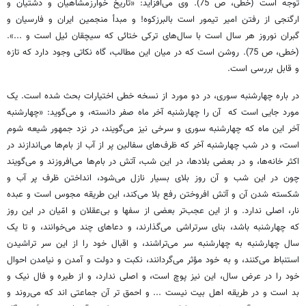
توجه است (خطی، ص 75). وی می‌افزاید: «تاریخ خوارزمشاهیان و دشتیان و
ارگنجی از رفتن امیر تیمور است بالبرزکوه! و مبدأ منجمین ایران و فارسیان و
گبران نوروز هر سال است با سال‌های ترکی ختائی که سیچقان ئیل است و ...».
(خطی، ص 75). روشن است که در میان این مطالب، گاه نکاتی وجود دارد که تازه
و قابل بررسی است.
در باره چهارشنبه سوری، در دو مورد از نسخه خطی اختیارات بحث شده است. یک
مورد جایی است که آن را چهارشنبه آخر ماه صفر دانسته، و می‌گوید: «چهارشنبه
آخر این ماه که چهارشنبه سوری و سرخی نیز می‌گویند، در نزد جمهور شیعه شوم
است، و در شب چهارشنبه آخر که ظرف‌های سفالین پر از آب از بام‌ها می‌اندازند در
اکثر خانه‌ها، و در بعضی بلادها، در این شب، آتش در بام‌ها می‌افروزند و می‌گویند
چون در این شب و آن روز بلای بسیار نازل می‌شود، انداختن ظرف پر آب و
شکسته شدن آن و آتش افروختن رفع بلا می‌کند، این طریقه مجوس است و عبده
نار، اصلی ندارد. و از این عجب‌تر بعضی از سفها و بی‌عقلان و امّیان در این روز
که چهارشنبه باشد، بنای سرتراشی می‌گذارند، و دعاهای چند می‌خوانند، و تا یک
سال چهارشنبه به چهارشنبه سر می‌تراشند، و اقبال خود را از این سر تراشیدن
استنباط می‌کنند، و به خود مؤثر می‌گردانند، نکبت و دولت و آمدن و نیامدن احوال
خود را در عرض سال، این نیز پوچ است، و اصلی ندارد، و از طیره و فال نیک و
بد است و در طریقه اهل بیت نیست ... و احمق تر آن جماعتی اند که می‌روند و