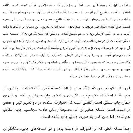
علما در طول این سه قرن بوده، اما در سال‌های اخیر، به دلایلی به آن توجه نشده، کتاب
اختیارات است. موضوع این اثر، در باره وقت، انتخاب اوقات خوب، توجه به زمان‌های بد، آداب و
عادات و نیز فلسفه‌ی روزهای خوب و بد یا به اصطلاح سعد و نحس، و مسائلی در این حوزه
است. اصل کلمه اختیارات، مربوط به علم نجوم، است اما به تدریج، این مساله در ارتباط با وقت
خوب و بد در انجام کارهای روزانه مردم متصل شده، و زمانی که جنبه شرعی به آن ضمیمه شد،
دانش اختیارات را در مدل تازه پدید آورد. در این باره، کتاب‌های زیادی در باره جنبه‌های نجومی
آن و نیز در تقویم‌ها و بحث از ساعات و تقویم شرعی نوشته شده است. در کنار تقویم‌های سالانه
که زمان‌های خوب و بد را برای انجام کارهایی که باید یا نباید انجام داد نوشته می‌شد،
کتاب‌هایی هم بود که به صورت کلی، به این مسأله پرداخته و در حکم یک تقویم دایمی در حوزه
خوب و بد بود. در دوره صفوی آثار فراوانی در این باره نوشته شد، اما کتاب «اختیارات» علامه
مجلسی، از جهاتی، اثری ممتاز به شمار می‌آید.
این اثر علاوه بر این که از آن بیش از 160 نسخه خطی شناخته شده، چندین بار
چاپ شده است که یکی چاپ سنگی آن و دیگری چاپ حروفی پر غلط و از روی
همان چاپ سنگی است. گفتنی است که اختیارات علامه، در دو تحریر کبیر و صغیر
در دست است. نسخه صغیر آن در مجموعه رسائل علامه مجلسی، چاپ انتقادی
هم شده، اما متن کبیر به صورت دقیق چاپ نشده است.
چند نسخه خطی که از اختیارات در دست بود، و نیز نسخه‌های چاپی، نشانگر آن