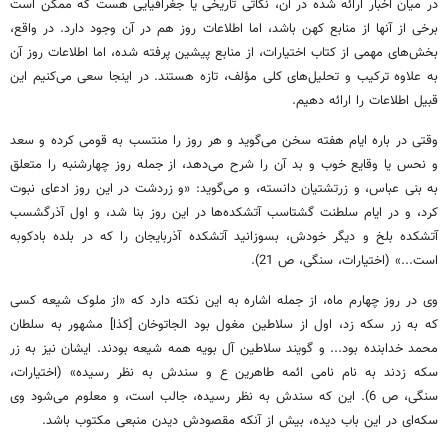
در میان اخبار ارائه شده در آن، نکاتی تاریخی یا جغرافیایی هست که ممکن است
برخی از آنها از منابع کهن باشد، اما اطلاعات روز هم در آن وجود دارد. در واقع،
بخش‌های مهمی از کتاب اختیارات، از منابع پیشین پرفته شده، اما اطلاعات روز آن
به علاوه ترکیب و تحلیل‌های کلی مؤلف، تازه هستند. در اینجا سعی می‌کنیم این
قبیل اطلاعات را ارائه دهیم.
وقتی در باره ایام هفته سخن می‌گوید و هر روز را منتسب به قومی کرده و سعد
و نحس یا وقایع خوب و بد آن را شرح می‌دهد، از جمله روز چهارشنبه را متعلق
به بنی عباس، و زرتشتیان دانسته، و می‌گوید: «و زردشت در این روز ادعای نبوت
کرد، و در ایام سلطنت گشتاسب آتشکده‌ها در این روز بنا شد، و اول آذرگشسب
آتشکده بلخ و دیگر خودش، بسوزانید آتشکده آذربایجان را که در بلده بادکوبه
است...» (اختیارات، سنگی، ص 21).
وی در روز چهارم ماه، از جمله اشاره به این نکته دارد که «از ملوک شیعه کسی
که به زر سکه زد، اول از سلاطین مغول بود الجاتوخان [کذا] مشهور به سلطان
محمد خدابنده بود... و گویند سلاطین آل بویه همه شیعه بودند. ایشان نیز به زر
سکه زدند به نام نامی ائمه طاهرین ع و سندش به نظر رسیده» (اختیارات،
سنگی، ص 6). این که سندش به نظر رسیده، جالب است، و معلوم می‌شود وی
سکه‌ای در این باب دیده، بیش از آنکه مقصودش دیدن منبعی مکتوب باشد.