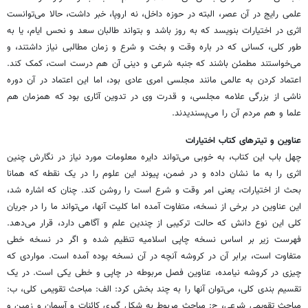
علمی رایج در آن عصر، البته در حوزه داخل، نه اروپا، خبر داشت، حالا می‌توانست
اثری در اختیارات بنویسد که به روز باشد و بتواند طالبان سعد و نحس ایام، یا به
طور کلی، کسانی که در باره وقت و بخت و شرع و زمان مطالبی نیاز داشتند، و
می‌خواستند مطمئن باشند که جنبه شرعی و دینی آن هم درست است، کمک کند.
اعتماد کردن به عالمی مانند مجلسی امری عادی بود، اما این اعتماد در آن دوره
ناشی از بزرگی علامه مجلسی، و قدرت وی در تدوین آثاری بود که همزمان هم
علما و هم مردم آن را می‌پسندیدند.
عناوین و تیترهای کتاب اختیارات
چهل باب این کتاب، به خوبی می‌تواند دایره معلومات مورد نیاز در نگارش چنین
اثری را به ما نشان داده و در ضمن، پیوند این علوم را در یک نقطه که همانا
بحث از اختیارات، یعنی امر وقت و شرع است را روشن کند. چنان که اشاره شد،
این عناوین در برخی از نسخه، متفاوت آمده اما کلیت آنها، می‌تواند ما را در جریان
کلی این نوع دانش که حالت ترکیبی از چندین علم و آگاهی دارد، قرار می‌دهد.
فهرست زیر بر اساس نسخه چاپی اسلامیه تنظیم شده و اگر در نسخه خطی
متفاوت است، برابر آن در کروشه آنچه در آن نسخه بوده آمده است. مواردی که
چیزی در کروشه نیامده، عناوین فصل مربوطه در چاپی و خطی یکی است. در یک
تقسیم بندی کلی، می‌توان آنها را به چند بخش کرد: الف: مباحث تقویمی کلی، ب:
مباحث تقویمی شرعی، ج: مباحث مربوط به شکل گیری کائنات و آسمان و زمین و