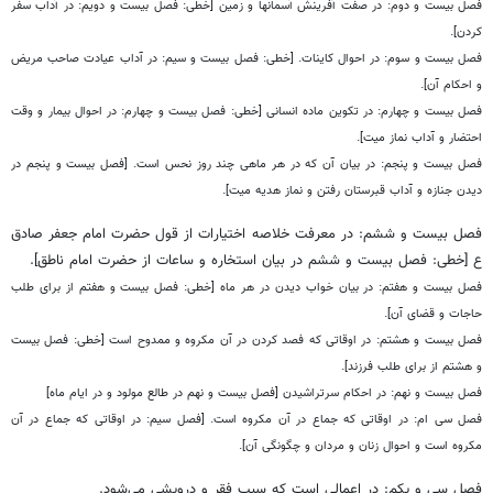
فصل بیست و دوم: در صفت آفرینش آسمانها و زمین [خطی: فصل بیست و دویم: در آداب سفر
کردن].
فصل بیست و سوم: در احوال کاینات. [خطی: فصل بیست و سیم: در آداب عیادت صاحب مریض
و احکام آن].
فصل بیست و چهارم: در تکوین ماده انسانی [خطی: فصل بیست و چهارم: در احوال بیمار و وقت
احتضار و آداب نماز میت].
فصل بیست و پنجم: در بیان آن که در هر ماهی چند روز نحس است. [فصل بیست و پنجم در
دیدن جنازه و آداب قبرستان رفتن و نماز هدیه میت].
فصل بیست و ششم: در معرفت خلاصه اختیارات از قول حضرت امام جعفر صادق
ع [خطی: فصل بیست و ششم در بیان استخاره و ساعات از حضرت امام ناطق].
فصل بیست و هفتم: در بیان خواب دیدن در هر ماه [خطی: فصل بیست و هفتم از برای طلب
حاجات و قضای آن].
فصل بیست و هشتم: در اوقاتی که فصد کردن در آن مکروه و ممدوح است [خطی: فصل بیست
و هشتم از برای طلب فرزند].
فصل بیست و نهم: در احکام سرتراشیدن [فصل بیست و نهم در طالع مولود و در ایام ماه]
فصل سی ام: در اوقاتی که جماع در آن مکروه است. [فصل سیم: در اوقاتی که جماع در آن
مکروه است و احوال زنان و مردان و چگونگی آن].
فصل سی و یکم: در اعمالی است که سبب فقر و درویشی می‌شود.