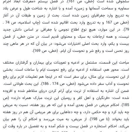
سلجوقی شده است (خطی، ص 161). در فصل بیستم «معرفت ابعاد اجرام
سماویه و سماحت آسمانها و زمین» آمده و با اشاره به شناخت طول و عرض بلاد
به تدریج وارد جغرافیای زمین شده است. بحث از زمین و طبقات آن در آغاز
(خطی ص 167 و به تدریج وارد بحث اقالیم شده است (چاپ اسلامیه، ص 74 ـ
79). در این موارد، هیچ نوع اطلاع نجومی یا جغرافی بر اساس دانش جدید
نیست، و همه ارجاعات به سبک و محتوای قدیم است. در متن خطی، از فصل
بیست و یکم، وارد بحث اصلی اختیارات می‌شود: در بیان آن که در هر ماهی چند
روز نحس است و رفع شر و نحوست آن ایام. (خطی، ص 169).
مباحث این قسمت، مشتمل بر ادعیه و تعویذات برای بیماران و گرفتاران مختلف
است. محور هم، استفاده از ادعیه برای رفع نحوست ایام یا ساعات است. بخشی
از این نحوست، برای مثال، برای سفر است که در اینجا هم تعلیمات لازم برای رفع
نحوست و آداب سفر داده می‌شود (خطی، ص 174 ـ 186). این بحث طولانی است.
ضمن آن اشاره به استفاده از تربت برای آرام کردن دریای متلاطم شده و افزوده
شده است: «فرنگیان و اهل کفر و رومیان این تربت مبارک همراه دارند» (ص
185). احکام مریض در فصل بعدی آمده و این که هر روز هفته، نسبت به مریض
چه باید کرد و چه حکمی دارد، و چه دعاهایی برای هر مریضی آن هم در روز هفته
باید بخواند (تا ص 198). از مریض، به میت می‌رسد و احکام آن را هم بیان
می‌کند. احکام استخاره در فصل بیست و شکم آمده و به تفصیل در باره وقت آن