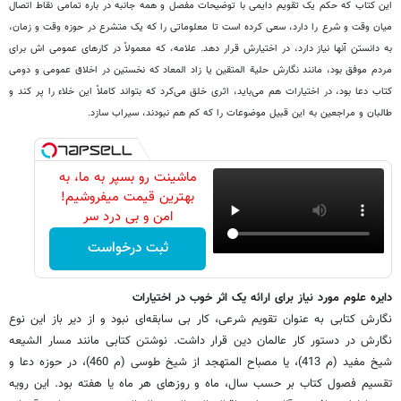
این کتاب که حکم یک تقویم دایمی با توضیحات مفصل و همه جانبه در باره تمامی نقاط اتصال
میان وقت و شرع را دارد، سعی کرده است تا معلوماتی را که یک متشرع در حوزه وقت و زمان،
به دانستن آنها نیاز دارد، در اختیارش قرار دهد. علامه، که معمولاً در کارهای عمومی اش برای
مردم موفق بود، مانند نگارش حلیة المتقین یا زاد المعاد که نخستین در اخلاق عمومی و دومی
کتاب دعا بود، در اختیارات هم می‌باید، اثری خلق می‌کرد که بتواند کاملاً این خلاء را پر کند و
طالبان و مراجعین به این قبیل موضوعات را که کم هم نبودند، سیراب سازد.
ماشینت رو بسپر به ما، به
بهترین قیمت میفروشیم!
امن و بی درد سر
ثبت درخواست
دایره علوم مورد نیاز برای ارائه یک اثر خوب در اختیارات
نگارش کتابی به عنوان تقویم شرعی، کار بی سابقه‌ای نبود و از دیر باز این نوع
نگارش در دستور کار عالمان دین قرار داشت. نوشتن کتابی مانند مسار الشیعه
شیخ مفید (م 413)، یا مصباح المتهجد از شیخ طوسی (م 460)، در حوزه دعا و
تقسیم فصول کتاب بر حسب سال، ماه و روزهای هر ماه یا هفته بود. این رویه