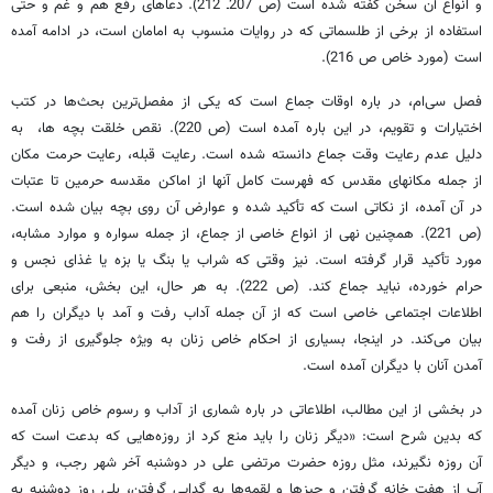
و انواع آن سخن گفته شده است (ص 207ـ 212). دعاهای رفع هم و غم و حتی
استفاده از برخی از طلسماتی که در روایات منسوب به امامان است، در ادامه آمده
است (مورد خاص ص 216).
فصل سی‌ام، در باره اوقات جماع است که یکی از مفصل‌ترین بحث‌ها در کتب
اختیارات و تقویم، در این باره آمده است (ص 220). نقص خلقت بچه ها، به
دلیل عدم رعایت وقت جماع دانسته شده است. رعایت قبله، رعایت حرمت مکان
از جمله مکانهای مقدس که فهرست کامل آنها از اماکن مقدسه حرمین تا عتبات
در آن آمده، از نکاتی است که تأکید شده و عوارض آن روی بچه بیان شده است.
(ص 221). همچنین نهی از انواع خاصی از جماع، از جمله سواره و موارد مشابه،
مورد تأکید قرار گرفته است. نیز وقتی که شراب یا بنگ یا بزه یا غذای نجس و
حرام خورده، نباید جماع کند. (ص 222). به هر حال، این بخش، منبعی برای
اطلاعات اجتماعی خاصی است که از آن جمله آداب رفت و آمد با دیگران را هم
بیان می‌کند. در اینجا، بسیاری از احکام خاص زنان به ویژه جلوگیری از رفت و
آمدن آنان با دیگران آمده است.
در بخشی از این مطالب، اطلاعاتی در باره شماری از آداب و رسوم خاص زنان آمده
که بدین شرح است: «دیگر زنان را باید منع کرد از روزه‌هایی که بدعت است که
آن روزه نگیرند، مثل روزه حضرت مرتضی علی در دوشنبه آخر شهر رجب، و دیگر
آب از هفت خانه گرفتن و چیزها و لقمه‌ها به گدایی گرفتن، بلی روز دوشنبه به