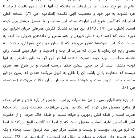
عالم در هر چند مدت، امر می‌فرماید به ملائکه که آنها را در دریای ظلمت فربرند تا
غره نشوند به نور خود و معصیت الهی نکنند» (اسلامیه، ص 71). نسخه خطی
اختیارات که گویی شرح این عبارات است، این مطلب را با تفصیل بیشتر بیان کرده
است. (خطی، ص 141 ـ 143). این موارد، نشانگر نگرش معرفتی جریان اخباری این
دوره است که قصد دارد دانش طبیعی را هم مبتنی بر داده‌های حدیثی بنا کند. به
عبارت دیگر این نمونه‌ها نشان می‌دهد که از میان دو منبع معرفتی، حکمت به
معنای رایج آن زمان، با شرع، که عبارت از آیات و احادیث و اخبار دینی است، برای
علامه مجلسی، مورد دوم اهمیت داشته اما در این اثر، به طور تطبیقی به آنها
توجه داشته است.اگر در جایی سخن حکما درست است، و در شرع هم چیزی
نیست که متفاوت با آن باشد، آن را تلقی به قبول می‌کند: «بدان که زمین موافق
مذهب حکما، کروی است و شواهد حسیه بسیار بر آن دلالت می‌کند» (اسلامیه،
ص 71).
در باره جغرافیای زمین و نیز محاسبات ریاضی ـ نجومی در باره طول و عرض بلاد،
از منابع معمول نقل کرده گاه نکته‌ای روایی می‌افزاید: «طبقات زمین نزد حکما
عبارت است از طبقه آتش زمهریر، و طبقه نسیم، و طبقه خاک صرف، و از حضرت
امیر المؤمنین علیه السلام، منقول است که از آنجا که آفتاب طلوع می‌کند تا آنجا
که فرو می‌رود، دویست و بیست و هشت هزار چهار صد فرسخ است، پنجاه و یک
هزار فرسخ جای غولان و دیوان و امثال آن است...» (اسلامیه، ص 73) روشن