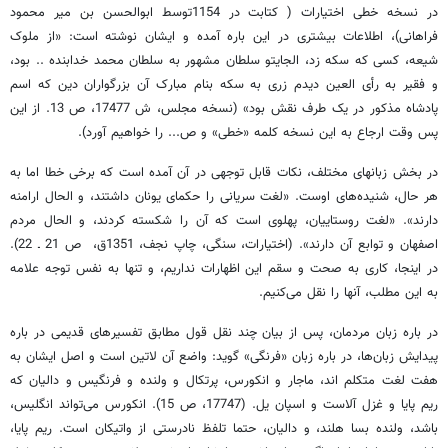
در نسخه خطی اختیارات ( کتابت در 1154توسط ابوالحسن بن میر محمود
فراهانی)، اطلاعات بیشتری در این باره آمده و ایشان نوشته است: «از ملوک
شیعه، کسی که سکه زد، الجایتو سلطان مشهور به سلطان محمد خدابنده .. بود،
و فقیر به رأی العین دیدم زری به سکه بنام مبارک آن بزرگواران دین که اسم
پادشاه مذکور در یک طرف نقش بود» (نسخه مجلس، ش 17477، ص 13. از این
پس وقت ارجاع به این نسخه کلمه «خطی» و ص... را خواهیم آورد).
در بخش زبانهای مختلف، نکات قابل توجهی در آن آمده است که برخی خطا اما به
هر حال، شنیده‌های اوست. «لغت سریانی را حکمای یونان داشتند، و الحال ارامنه
دارند». «لغت روستاییان، پهلوی است که آن را شکسته کردند، و الحال مردم
اصفهان و توابع آن دارند». (اختیارات، سنگی، چاپ نجف، 1351ق، ص 21 ـ 22).
در اینجا، کاری به صحت و سقم این اظهارات نداریم، و تنها به نفس توجه علامه
به این مطلب، آنها را نقل می‌کنیم.
در باره زبان مردمان، پس از بیان چند نقل قول مطابق تفسیرهای قدیمی در باره
پیدایش زبان‌ها، در باره زبان «فرنگی» گوید: واضع آن لاتین است و اصل ایشان به
هفت لغت متکلم اند، ماجار و انکورس، پرتکال و ولنده و فرنگیس و دالیان که
ریم پایا و غزل آلاست و اسپان یل. (17747، ص 15). انکورس می‌تواند انگلیس،
باشد، ولنده بسا هلند، و دالیان، حتما تلفظ نادرستی از واتیکان است. ریم پایا،