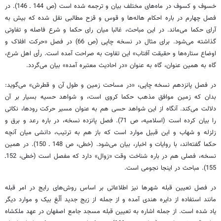
خسوف و کسوف در ماه‌های مختلف بیان و ترجمه شده است (ص 144 ـ 146). در
فصل چهارم در باره احکام هاله‌ها و قوس و قزح مطالبی نقل شده که بیش به
آرای حکما می‌ماند. در این مباحث، غالبا میان رای حکما و شرع فاصله و تفاوتی
گذاشته می‌شود. برای مثال در نسخه چاپی (ص 66) در فصل «حرکت افلاک و
اوضاع ستاره‌ها و حقیقت آفتاب» این تفاوت به صراحت آمده است. رأی اهل شرع،
گاه به همین عنوان، گاه به عنوان «در احادیث معتبره آمده» بیان می‌گردد.
در فصل پانزدهم نسخه چاپی، «در مساحت زمین و طول آن و قطرش» می‌گوید:
بدان که زمین موافق مذهب حکما کروی است، و شواهد حسیه بسیار بر آن
دلالت می‌کند. آنگاه از این شواهد حسی هم به عنوان مسیر حرکت رودها، نکاتی
را بیان کرده است (اسلامیه، ص 71). فصل پانزده نسخه، در باره رعد و برق و
زلزله و شهاب و این قبیل موارد است که باز هم به ترتیب، دانشی میان آنچه
حکما گفته‌اند، با روایات و اخبار، بیان می‌شود. (خطی، ص 148 ـ 150). در همین
نسخه، فصلی هم در باره شناخت وقت «زوال» دارد که مفصل است (خطی، 152ـ
155). مباحث در اینجا نجومی است.
در فصل تعیین قبله شهرها نیز اطلاعاتی بر اساس روش‌های رایج در امر قبله
مانند استفاده از دایره هندی آمده و از جمله از زیج جدید اُلُغ بیک و موارد دیگر
یاد شده است. از جمله اشاره به تعیین قبله مسجد جامع اصفهان در عهد ملکشاه