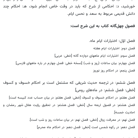
خورشید، د: احکامی از شرع که باید در وقت خاص انجام شود، هـ: احکام چند
دانش قدیمی مربوط به سعد و نحس ایام.
فصول چهل‌گانه کتاب به این شرح است
:
فصل اوّل: اختیارات ایام ماه.
فصل دوم: اختیارات ایام هفته
فصل سوم: اختیارات ایام ماههای دوازده گانه [خطی: عربی]
فصل چهارم: بیان ساعات (روز و شب) [نسخه خطی: فصل چهارم در باره ماههای فارسی]
فصل پنجم: در احکام روز نوروز
فصل ششم: در ترجمه حدیث شریفی که مشتمل است بر احکام خسوف و کسوف
[خطی: فصل ششم: در ماه‌های رومی]
فصل هفتم: در احکام خسوف و کسوف [خطی: فصل هفتم: در بیان حساب عدد کبیسه است]
فصل هشتم: در فصول اربعه سال [خطی: فصل هشتم: در تحقیق رؤیت هلال شهر رمضان و
احادیث خمسه].
فصل نهم: در معرفت زوال [خطی: فصل نهم: در بیان ساعات روز و شب است].
فصل دهم: در رکوه شمس است [خطی: فصل دهم: در احکام ماه محرم]