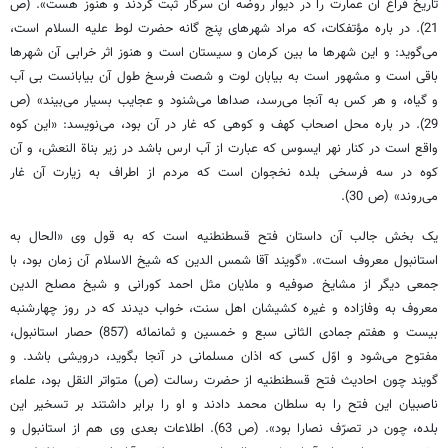
تاریخ فراغ آن عمارت را در دیوار روضه آن سرکار ثبت کردند و هنوز هست». (ص
21). در باره مؤتفکات، که مراد شهرهای پنج گانه حضرت لوط علیه السلام است،
می‌گوید: و این شهرها ما بین کرمان و سیستان است و هنوز اثر خرابی آن شهرها
باقی است و مشهور است به بیابان لوت و شصت فرسخ طول آن بیابانست بی آب
و گیاه، و هر کس به آنجا می‌رسد، صداها می‌شنود و عجایب بسیار می‌بیند» (ص
29). در باره محل اصحاب کهف و کوهی که غار در آن بود، می‌نویسد: «این کوه
واقع است در کنار نهر ایسوس که عبارت از آب ارس باشد در زیر بناة النعش، و آن
کوه در سه فرسخی بلده نخجوان است که مردم از اطراف به زیارت آن غار
می‌روند» (ص 30).
یک بخش جالب آن داستان فتح قسطنطنیه است که به قول وی «الحال به
استانبول معروف است». «گویند آقا شمس الدین که شیخ الاسلام آن زمان بود، با
جمعی دیگر از مشایخ صوفیه و ملایان مثل احمد کورانی و شیخ مصلح الدین
معروف به وفازاده و غیره کشیشان اهل سنت، خواب دیدند که در روز چهارشنبه
بیست و هفتم جمادی الثانی سبع و خمسین و ثمانمائه (857) حصار استانبول،
مفتوح می‌شود و اوّل کسی که اذان مسلمانی در آنجا بگوید، درویشی باشد. و
گویند چون احادیث فتح قسطنطنیه از حضرت رسالت (ص) متواتر النقل بود، علماء
ناصبیان این فتح را به سلطان محمد دادند و او را برابر داشتند بر تسخیر این
بلده، چون در تصرّف نصارا بود». (ص 63). اطلاعات بعدی وی هم از استانبول و