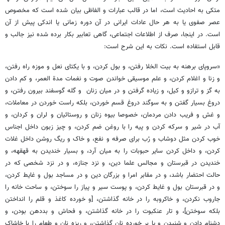
متکی به احادیث است، اما در قالب عبارات و الفاظی بیان شده است که مخصوص
عصر صفوی یا به هر حال عادات ایرانی در آن دوره زمانی یا اندکی پیش از آن
است. در اینجا، صرف از اطلاعات اجتماعی، گاهی تعابیر بکار برده شده نیز جالب و
قابل استفاده است. نکات به این شرح است:
«سروپای برهنه به بیت الخلا رفتن، و بول کردن، و با یکتای نعل و موزه راه رفتن، و زنا و اغلام کردن، و علم موسیقی خواندن صوت و نغمات مدة العمر، و کم دادن به گز و ترازو و کیل، و زیاده گرفتن و در میان زنان و گله گوسفند بیرون رفتن، و دروغ بسیار گفتن و به سوگند دروغ قسم خوردن، بلکه راست خوردن در معاملات، و غش و فریب دادن مردمان، خصوصا بیوه زنان و روستائیان و لران و کردان، و آب در شیر و سرکه کردن و پیه را با روغن ضم کردن، و چیز زبون داخل اجناس خوب کردن مثل دوشاب و رُب برای صرفه و نفع، و خاک و ریگ روشن داخل غلات کردن، و داخل کردن سایر حبوبات را به میان آرد، و بسیار خندیدن به قهقهه، و خندیدن در قبرستان و مجالس علما دین، و نزد جنازه، و در نزد شخصی که در حالت احتضار باشد، و در مقابر امرا و بزرگان دین و در مساجد بول و غایط کردن، و در قبرستان بول و غایط کردن، و پوست سیر و پیاز را سوختن، و ساحت خانه را جاروب نکردن، و خاکروبه را در خانه گذاشتن، [و خورده کاغذ و قلم را انداختن بلکه سوختن]، و تار عنکبوت را در خانه گذاشتن، و فحاش و بددهن بودن، و دشنام دادن و شنیدن و پا بر خورده نان گذاشتن، و ریزه نان و طعام را با خاشاک به بیت الخلا ریختن، و پا بر نعمت‌های الهی زدن از راه نخوت، و نان را بر زمین زدن و دور انداختن، و نیمه خورده میوه‌ها را از راه نخوت و غرور به خاک انداختن، و از راه تکبّر به دو انگشت چیزی خوردن، و استنجا با طعام و میوه و نان و سرگین و استخوان کردن، و کُندر خاییدن هرچند که فایده دارد، و دعای سیفی خواندن و چله نشینی و فال گیری و دروغ گفتن در فالها و سروپای برهنه بدون ضرروت گشتن و استهزاء بر مؤمنان و علمای دینیه نمودن، بلکه در وقت شنیدن نام خدا و رسول و قرآن، گوش ندادن، و کاهل نمازی بلکه تارک الصلاة بودن، و نمازها را بی عذر به قضا و آخر وقت انداختن، و ندادن زکات و خمس و فطر و اخراج حق واجب که بر ذمّه اوست، و رعایت و احسان و صله به خویشان و قوم و دوستان و همسایگان و محتاجان و واجب النفقه خود ننمودن بشرط توانایی، و قرض ندادن به کسی که پریشان باشد، و ردّ سایل نمودن خصوصا در شب، و منع ماعون نمودن از همسایگان، و چیزی خوردن و گرسنه در برابر او بودن و ندادن، اگر چه سگ باشد و گربه، و اسراف و تبذیر نمودن، و مالی که خدا به او داده باشد، به بی جا فنا کردن و زیاده از دخل خرج کردن و سود خوردن، و عاق والدین بودن، و مال خود را صرف حرام کردن، و ضیافت ریا کردن، و بخل و امساک و تنگ گرفتن بر خود و عیال، و قمار باختن به همه نوع، دزدی کردن و با کردان و اجامره و اوباش مخالطت کردن، و دیدن تارک الصلاة و رفاقت با او، و صبح روی این جماعت را دیدن، خصوصا تارک الصلاة، و شپش در مسجد انداختن و کشتن و سوختن شپش و سایر حیوانات، و شپش در چراغ انداختن [و شپش و سایر حیوانات در مسجد کشتن] و کناس و زبّآل و حطّاب بودن، و بسیار بریدن درختان سبز، و بسیار کندن نباتات صحرایی، و صیادی کردن برای معاش، و در مسجد کشف عورت بسیار نمودن بلکه در برابر نور آفتاب و ماه، و دیدن عورت خود و دیگران را مکرّر، و دست به عورتین خود مالیدن، و دیدن قُبل و دُبر زوجه خود را مکرّر دیدن، و دستها در میان دو ران خوابیدن، [و دست به عورتین خود یا زن خود یا دیگران مالیدن، و قطع رحم کردن، و از برای ریا به حج یا عتبات رفتن، و یا امور خیر نمودن و خلق را باعث روزی و وسایل خود ساختن، و از زیّ خود بدر رفتن] و حرف دنیا در مسجد بسیار گفتن، و در مسجد دیوان گرفتن، و فکر معمّا کردن، و هجو مسلمانان نمودن، و عمله موتی بودن به انتظار فوت مسلمانان و سؤال کردن و گدایی نمودن به عنوان کسب، و کفن فروشی و زرگری و برده فروشی و ذبّاحی [دباغی] و حجّامی و جولاهی نمودن، و شومالی کردن [پارچه را جلا دادن] و عشّاری و راهداری و تمغاچی گری و مطرب و خواننده بودن، و با اهل لعب و لهو و فسق و فجور مصاحبت کردن، و خدمت ایشان را کردن، و قُرمساقی و سازندگی و قوّالی و رقّاصی و مسخرگی و مقلّدی و معرکه گیری و شب بازی و کشتی گیری و رمّالی و حقّه بازی و مارگیری کردن، و عمل سحر دیده، و حیله و غش کردن، و در بردن مال مردم بودن، و مال مردم را به ناحق و شهادت دروغ، و قسم دروغ خوردن و بردن، [و حق مزدور و رعایای خود را بردن و زیاد حواله کردن بر ایشان، و جریمه و خدمتانه گرفتن] و حرفی زدن و حق را باطل کردن، و حق یتیم را بردن، و از تکبّر سلام نکردن، و به مال و منصب و اصل و نصب خود بالیدن و نازش به جامه و لباس خود کردن، و فخر نمودن بر مردم، و با وجود مال اظهار فقر کردن، و از عقب زنان رفتن برای شهوت، و بسیار نگاه کردن به زنان بیگانه برای لذّت، و شیشه از دهن بستن، و کمان گلوله انداختن، و میخ بر زمین کوفتن به بهانه آنکه زر است و به این سبب مردم را ریشخند کردن و خفّت دادن، و سنج و دهل زدن، و احتراز از بول و غایط و سایر نجاسات نکردن، و بی طهارت و جنب گردیدن، و در جنابت قرآن خواندن و دعای بسیار خواندن، و عمل نقاشی و تماثیل و اسباب بتخانه و صورت سایه دار ساختن، و همچنین ساختن آلات قمار و ساز مثل طنبور و گنجفه و کعبتین و بت و شطرنج و نرد و کمانچه و چنگ و امثال اینها، و فروختن اینها را بعنوان تجارت و نفع، و بسیار هزل و خوش طبعی‌های رکیک کردن، و عمر را صرف لهو و لعب کردن، و در آفتاب بسیار خوابیدن، و جلّاد و قتّال و ملازم حاکم بودن، و نامقیدی و خیانت و بی دیانتی بسیار کردن، و به همسایه فقیر چیزی ندادن، و اهل و عیال واجب النفقه خود را از بخل و دنائت ضایع گذاشتن، و چیزی ندادن که محتاج به طلب شوند، یا دزدی کنند، و روا نکردن حاجت برادران مؤمن خود بشرط توانائی، و در مهمات و حاجات اقارب و دوستان خود سعی ننمودن بشرط امکان، و اجرت قرآن و تعلیم آن، و فروختن قرآن و کتابت قرآن بسیار کردن، و عمل به وصیّت نکردن، و در حمّام سنگ بر بدن مالیدن، و لنگ بسته بر روی مالیدن، و عورت خود را در آب باز کردن، و لنگ به کنار گذاشتن، و به گل سر شستن، و دارو نکشیدن در حال اختیار، و ناخن به دندان چیدن، و پیشاپیش والدین خود راه رفتن، و ناخن ریختن، و پدر و مادر را به نام خواندن، و صدا بر ایشان زدن، و اُف در روی ایشان گفتن، و تمرّد از گفتار ایشان نمودن، اگر چه کافر ذمّی باشند، و اموال ایشان را دزدیدن یا به تعدّی گرفتن، و از خانه بیرون کردن، و آب و نان به ایشان ندادن، و آب دهن و بینی بسیار در مساجد انداختن، و در چاه آب و حوض‌ها و غدیر آب و خزانه و غلتین حمام بول کردن و استنجا کردن، و آب روان نیز این حکم را دارد، و ایستاده شلوار پوشیدن، و قلم بر روی قلم قط زدن، و چراغ و شمع را به پف خاموش کردن، و در روی قبر مؤمن یا در قبرستان جماع کردن، و بر روی قبرها نشستن، و جنب و حایض داخل مساجد شدن، و اسب تاختن بر روی قبرها، و غرور و تکبّر نیز باعث فقر و پریشانی است، و دیگر اهل خود را به نماز امر نکردن، و مستاجر انتقالات پادشاهان شدن، و عیب جویی مردم کردن، و کبوتر پرانی کردن، و سخن چینی نمودن، و قصه خوانی، و گفتن من و ما مکرّر، برای مال و جاه خود و مردم را حقیر و ذلیل و معیوب و رسوا کردن، و کمتر از خود دانستن، و مکرر همیشه مصرّ بر معصیت بودن، و اعانت فسّاق و فجّار و کفار و ظلَمه مکرر نمودن، و حق اجیر و ملازم و رعایای خود را بردن و ندادن، و در حساب پا به مردم زدن و جریمه و خدمت گرفتن، و زر قلب و مغشوش را دانسته خرج کردن برای نفع خود و ضرر مردم، و عمل کیمیا و قلابی گری کردن، و علم اعداد، و اجتناب از حرام نکردن، و جنس را به جنس زیاده زیاده فروختن، و گندم فروشی و آسیابانی کردن، و از پی لذّات و شهوات حرام رفتن، و جواب سلام ندادن، و در بیت خلا حرف زدن، و ملک وقف و قبرستان را داخل خانه و ملک خود کردن، و ضبط نمودن غلات و سایر حبوبات به جهت گرانی، و سحر دیده و نظر کردن و بستن و نگشادن، و تفرقه میان زنان و مردان، و اطفال مسلمانان و زنان ایشان را با زنان اهل ذمه به سبب دعا و طلسماتِ سوختن اسماءالله و طلسماتِ نیرنجات برای خود یا مردم، [و بستن مردان را بر زنان و اطفان و زنان مسلمان را به سبب دعا و طلمسات برای مردم یا از برای خود خواندن] رام کردن برای فجور، و زن خود با محارم و اقارب و کنیزان خود را به زنا فرستادن، و از اجرت این عمل خوردن و سوره‌های عزایم را در حال حیض و جنابت خواندن، و مکرر بی‌وضو دست بر خط قرآن مالیدن، و کفر و ردّه گفتن، و قمار باختن، و چرس کشیدن، و بنگ و بزه خوردن، و قلندری و درویشی کردن، و بی ضرورت سؤال کردن از بی غیرتی، و سوختن جلود و استخوان حیوانات خصوصاً انسان، و به رو خوابیدن، [و سروپای برهنه کردن و استخوان و سرگین بر خود مالیدن، و نظر کردن به خانه همسایگان برای خواهش نفس و لذّات] و نظر به خانه همساده کردن، و بر عیوب ایشان مطلع شدن، و هتک حرمت و عیوب مؤمنان کردن، و خواب دروغ نقل کردن، و سر را به أشنان شستن و غسل کردن بی لنگ مگر در جایی که سقف داشته باشد، و از دو طرف دهن چیزی خوردن، و خلال کردن به چوب گز و به کاه و گیاه ها، و نشسته، عمامه [دستار] پیچیدن، و رو به قبله و پشت به قبله بول و جماع کردن، و شانه شکسته بر سر و ریش زدن، و استاده و راه رفتن شانه کردن، و تکیه کرده و خوابیده، و به دست چپ بی ضرورت طعام خوردن، و دست بر دندان زدن، و پوست تخم و سیر و پیاز سوختن، و موی ریش را به دندان بریدن، و فکر معمّا کردن، و قیمت قاذورات و نجاسات و چیزهای حرام خوردن، و در اوّل صبح روی بی نماز یهود دیدن، و سر بر زانو نهادن، و دست بر عقب بستن و راه رفتن، و دست به زیر زنخ گذاشتن برای امور دنیا، نه از برای مطالعه درس و حدیث و آب به سگ ریختن، و به آبی که از آفتاب گرم شده باشد و در ظرف سرگشاده غسل کردن و وضو ساختن، بلکه علت پیسی پدید می‌آورد، و آب در آفتاب پاشیدن [و جلق زدن، و با بزرگتر از خود هزل کردن و شانه شکسته بر سر و ریش زدن، و سرّ خود با زن خود گفتن مگر بضرورت، و با ایشان مشورت کردن، و در مساجد خوابیدن] و چیزی خوردن و دهن نشستن، و دست ناشسته از طعام خوابیدن و نان از گدایان خریدن و خوردن و هزل کردن با بزرگتر از خود و ریشخند کردن خصوصاً پیران و علما و صلحا، و دشنام به خدا و رسول و امام و پیر دادن، و شراب فروشی کردن، و به مصلحت زنان کار کردن، و در بازارها راه رفتن چیزی خوردن، و خواب کردن در گورستان و حمام، [و خواب بسیار کردن، و نان به دندان پاره کردن و نان به زانو گذاشتن و خوردن از دهن] و جماع بسیار کردن، و وطی با حیوانات، و عمل ذباحی و سلاخی، و دست از کار برداشتن از راه تکبّر با وجود احتیاج، و طلب روزی ننمودن، و در خانه نشستن و توکل کردن، و از خدا روزی طلب کردن، و نان بر سر زانو نهادن، و از دهان خوردن بدون دست ها، و کتمان شهادت نمودن، و شهادت دروغ دادن، و اجرت گرفتن، و عریان خوابیدن بی ستر و لحاف، و در صبح چراغ خاموش شده را دیدن، و بعد از نماز اوراد نخواندن، مگر به امر ضرورت و خوابیدن بعد از نماز صبح، و مصاحبت کردن با زرده گوش و ریش زرد و ازرق چشم، و کفش و جامه و شلوار در زیر سر گذاشتن، و خوابیدن و ریش تراشیدن، و بروت گذاشتن، و فروختن و خریدن و پوشیدن رخوت [رَخت] مردگان، و شب در آینه دیدن و باد دمیدن بر آینه، و سر به آستانه نهادن و خوابیدن، و تُف بر آب انداختن، و تُف بر روی مؤمن انداختن، و عمداً یا از برای شغل دنیا نماز را به تأخیر انداختن، و زدن یتیمان و بیوه زنان و دشنام به سایل دادن، و در بیت الخلا چیزی خوردن و مسواک کردن، و رو را به دامان خشک کردن، و لتّه‌ای بر عورتین بسته باشند به رو مالیدن، خصوصاً لتّه جماع و حیض، و دست را به خشتک زیر جامه مالیدن و پاک کردن، و رو را به شلوار خشک کردن، و در شب جمعه سیر و پیاز خوردن، و غیبت بسیار کردن، و از ظروف شکسته و وصله کرده و کوزه شکسته و از پیش دسته کوزه آب و طعام خوردن، و در شب، خانه جاروب کردن و دیگ و ظروف ناشسته در شب گذاشتن، و روغن چراغ سوختن، و اجرت حرام و قیمت آن فرا خوردن، و در میان زراعت، و میان دو زن گذشتن، و نشستن مربع و پا بر روی پا گذاشتن و چیزی خورد