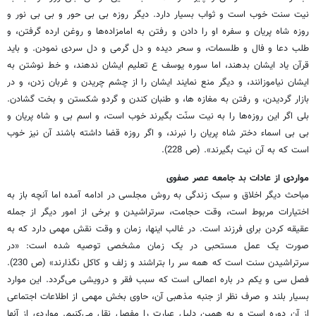
نیت سنت خوب است و ثواب بسیار دارد. دیگر روزه بی بی حور و بی بی نور و
روزه شاه پریان و سفره او را دادن و رفتن به امامزاده‌ها و روغن ارده گرفتن، و
طلب دعا و فال و طلسمات، و سحر دیده و دل گرمی و دل سردی نمودن. و باید
قرآن یاد ایشان بدهند، اما سوره یوسف ع تعلیم ایشان ندهند، و خط نوشتن به
ایشان نیاموزانند، و دیگر منع نمایند ایشان را از چشم چریدن و غربان زدن، و در
بازار گردیدن، و رفتن به مغازه ها، و طنبان کندن و گردو شکستن و بخت گشادن.
بلی اگر این روزه‌ها را به نیت سنّت بگیرند خوب است، و اسم بی و شاه پریان و
بی بی اسماء دختر شاه پریان را نبرند، و اگر روزه قضا داشته باشند آن نیز خوب
است که به آن نیت بگیرند». (ص 228).
مواردی از عادات بد جامعه عصر صفوی
مباحث دیگر اخلاق و سبک زندگی به روش مجلسی در ادامه آمده اما آنچه باز به
اختیارات مربوط است، وقت حجامت، سرتراشیدن و برخی از امور دیگر از جمله
عقیقه کردن برای فرزند است. در غالب اینها، زمان و وقت نقش مهمی دارد که به
صورت یک عمل مستحبی در یک زمان مشخصی توصیه شده است: «در
سرتراشیدن سنت است که همه سر را بتراشند و زلف و کاکل نگذارند» (ص 230).
فصل سی و یکم در باره اعمالی است که سبب فقر و درویشی می‌گردد. این موارد
بسیار بلند و صرف نظر از جنبه مذهبی آن، حاوی بخش مهمی از اطلاعات اجتماعی
از آن دوره است و به همین دلیل عبارت را مفصل نقل می‌کنیم. مواردی از آنها