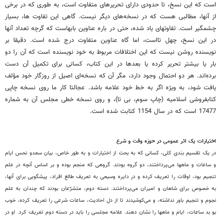
است که این نسخ، تا حدودی دارای تحریر‌های متفاوت است، به طوری که در برخی
از آنها، مطالبی هست که در نسخه‌های دیگر نیست. گاهی این تفاوت ها، بسیار
چشمگیر است. تفاوتهای یاد شده، حتی در باره عناوین بابهاست که گرچه تعداد آنها
در این نسخ، چهل تااست، اما گاه عناوین متفاوت درج شده است. دقیقا بر
نویسنده روشن نیست که این اختلافات مربوط به خود نویسنده است که آن را دو
بار یا بیشتر تحریر کرده یا بعدها در این کتاب، کسانی برای تکمیل آن دست
برده‌اند. هر دو احتمال وجود دارد، مگر آن که نسخه‌ای اصیل از روزگار خود مؤلف
یافت شود، به ویژه اگر به خط خود علامه باشد. عجالتا کار ما روی نسخه چاپی
کتابفروشی اسلامیه (چاپ سوم، بی تا)، و روی نسخه خطی مجلس آن به شماره
17477 است که در سال 1154 کتابت شده است.
اختیارات یک اثر عمومی در حوزه وقت و شرع
در یک تقسیم بندی کلی، کسانی که به بحث از اختیارات و به طور خاص، بیان سعدو نحس ایام
و ساعات و ماهها می‌پرداختند، دو گروه بودند. گروهی که منجم بوده و بر اساس آنچه در علم
تنجیم بود، اوقات را تعریف کرده و در دایره وسیعی به تعریف طالع افراد، پیشگویی برای آنها،
به خصوص برای شاهان و امیران می‌پرداختند. دسته دوم، متشرّعان بودند که چندان به علم
نجوم و تنجیم باور نداشته، و می‌کوشیدند تا از دل احادیث، ساعات شرعی را تعریف کرده، خوب
بو بد ساعات، ایام و ماهها را نشان دهند. علامه مجلسی را باید در دسته دوم تعریف کرد. او در