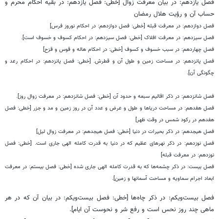
فصل یازدهم: در بیان معرفت زوال [خطی: فصل یازدهم: در بقیه احکام محرم و
حساب آن و رؤیت هلال رمضان
فصل دوازدهم: در معرفت قبله [خطی: فصل دوازدهم: در احکام نوروز فرس]
فصل سیزدهم: در معرفت افلاک [خطی: فصل سیزدهم: در احکام کسوف و خسوف است].
فصل چهاردهم: در سبب خسوف و کسوف [خطی: در احکام هاله و قوس و قزح]
فصل پانزدهم: در مساحت زمین و طول آن و قطرش. [خطی: فصل پانزدهم: در احکام رعد و
چگونگی آن].
فصل شانزدهم: در ذکر اقالیم سبعه و حدود آن [خطی: فصل شانزدهم: در معرفت زوال روز].
فصل هفدهم: در مساحت دریاها و طول و عرض و عدد آن در روز زمین و مد و جزر [خطی: فصل
هفدهم در رکود شمس در وقت ظهر]
فصل هیجدهم: در ذکر بحیرات در دنیا [خطی: فصل هیجدهم: در معرفت زوال لیل]
فصل نوزدهم: در ذکر نهرهای عظیم که در دنیا به قدرت کامله الهی جاری است. [خطی: فصل
نوزدهم: در معرفت قبله]
فصل بیست: در ذکر چشمه‌ها که به قدرت کامله الهی جاری شده [خطی: فصل بیستم: در معرفت
ابعاد اجرام سماویه و مساحت آسمانها و زمین].
فصل بیست‌ویکم: در ذکر چاه‌ها [خطی: فصل بیست‌ویکم: در بیان آن که در هر
ماهی چند روز نحس است و رفع شر و نحوست آن ایام].