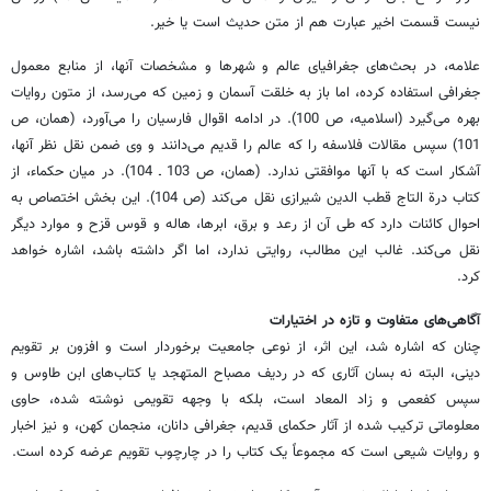
نیست قسمت اخیر عبارت هم از متن حدیث است یا خیر.
علامه، در بحث‌های جغرافیای عالم و شهرها و مشخصات آنها، از منابع معمول
جغرافی استفاده کرده، اما باز به خلقت آسمان و زمین که می‌رسد، از متون روایات
بهره می‌گیرد (اسلامیه، ص 100). در ادامه اقوال فارسیان را می‌آورد، (همان، ص
101) سپس مقالات فلاسفه را که عالم را قدیم می‌دانند و وی ضمن نقل نظر آنها،
آشکار است که با آنها موافقتی ندارد. (همان، ص 103 ـ 104). در میان حکماء، از
کتاب درة التاج قطب الدین شیرازی نقل می‌کند (ص 104). این بخش اختصاص به
احوال کائنات دارد که طی آن از رعد و برق، ابرها، هاله و قوس قزح و موارد دیگر
نقل می‌کند. غالب این مطالب، روایتی ندارد، اما اگر داشته باشد، اشاره خواهد
کرد.
آگاهی‌های متفاوت و تازه در اختیارات
چنان که اشاره شد، این اثر، از نوعی جامعیت برخوردار است و افزون بر تقویم
دینی، البته نه بسان آثاری که در ردیف مصباح المتهجد یا کتاب‌های ابن طاوس و
سپس کفعمی و زاد المعاد است، بلکه با وجهه تقویمی نوشته شده، حاوی
معلوماتی ترکیب شده از آثار حکمای قدیم، جغرافی دانان، منجمان کهن، و نیز اخبار
و روایات شیعی است که مجموعاً یک کتاب را در چارچوب تقویم عرضه کرده است.