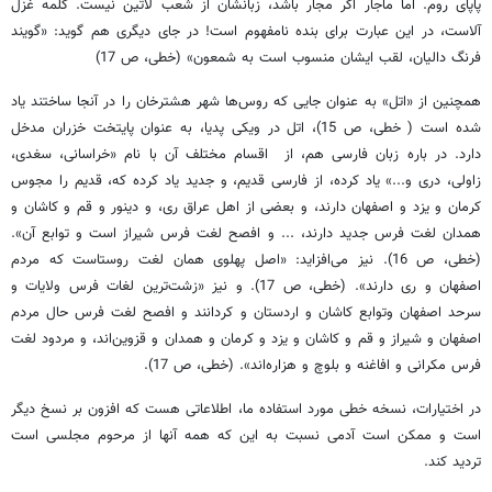
پاپای روم. اما ماجار اگر مجار باشد، زبانشان از شعب لاتین نیست. کلمه غزل
آلاست، در این عبارت برای بنده نامفهوم است! در جای دیگری هم گوید: «گویند
فرنگ دالیان، لقب ایشان منسوب است به شمعون» (خطی، ص 17)
همچنین از «اتل» به عنوان جایی که روس‌ها شهر هشترخان را در آنجا ساختند یاد
شده است ( خطی، ص 15)، اتل در ویکی پدیا، به عنوان پایتخت خزران مدخل
دارد. در باره زبان فارسی هم، از اقسام مختلف آن با نام «خراسانی، سغدی،
زاولی، دری و...» یاد کرده، از فارسی قدیم، و جدید یاد کرده که، قدیم را مجوس
کرمان و یزد و اصفهان دارند، و بعضی از اهل عراق ری، و دینور و قم و کاشان و
همدان لغت فرس جدید دارند، ... و افصح لغت فرس شیراز است و توابع آن».
(خطی، ص 16). نیز می‌افزاید: «اصل پهلوی همان لغت روستاست که مردم
اصفهان و ری دارند». (خطی، ص 17). و نیز «زشت‌ترین لغات فرس ولایات و
سرحد اصفهان وتوابع کاشان و اردستان و کردانند و افصح لغت فرس حال مردم
اصفهان و شیراز و قم و کاشان و یزد و کرمان و همدان و قزوین‌اند، و مردود لغت
فرس مکرانی و افاغنه و بلوچ و هزاره‌اند». (خطی، ص 17).
در اختیارات، نسخه خطی مورد استفاده ما، اطلاعاتی هست که افزون بر نسخ دیگر
است و ممکن است آدمی نسبت به این که همه آنها از مرحوم مجلسی است
تردید کند.