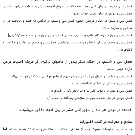
فصل سی و دوم: در بیان امری چند است که سبب رفع نحوست ایام و ساعات می‌شود. [خطی:
فصل سی و دویم: در بیان تعبیر خواب دیدن].
فصل سی و سیم: در احکام مریض [خطی: فصل سی و سیم: در اوقاتی که فصد و حجامت در آن
ممدوح و مکروه است].
فصل سی و چهارم: دراحکام غالب و مغلوب [خطی: فصل سی و چهارم در احکام سرتراشیدن].
فصل سی و پنجم: در بیان استخاره و ساعات آن [خطی: فصل سی و پنجم: در غالب و مغلوب و
احکام آن].
فصل سی و ششم: در احکام سکز یلدوز از ماههای ترکیه، اگر طریقه احتیاط مرعی
دارند بهتر است.
فصل سی و هفتم: در احوال رجال الغیب و هر روزی از ماههای قمری به کدام جهت می‌باشد
فصل سی و هشتم: در احکام اختلاجات است
فصل سی و نهم: در وجوب کفارات و بیان هر یک از اقسام آن
فصل چهلم: در بیان شک و سهو در نمازهای پنجگانه و احکام آن
خاتمه: در دیدن هر ماه از شهور اثنی عشر بر روی آنچه مذکور می‌شود...
منابع و معرفت در کتاب اختیارات
به تناسب معلومات مورد نیاز، از منابع مختلف و متفاوتی استفاده شده است، اما