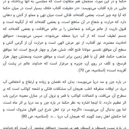
حکما و در این مورد، منجمان هم متفاوت است که مجلسی به آنها پرداخته، و در
جایی در باره آفتاب می‌نویسد: «در حقیقت آفتاب خلاف بسیار است در میان حکما
که آیا چه چیز است، بعضی گفته‌اند فلکی است میان تهی و مملو از آتش و دهانی
دارد که حرارت و شعاع در آن ساطع است، و بعضی گفته‌اند که از آبگینه است و
قبول ناریت از عالم می‌کند و شعاعش را بر عالم می‌افکند، و بعضی گفته‌اند که
جسم لطیف است که از آب دریا منعقد می‌شود»، سپس می‌نویسد: «موافق
احادیث معتبره، نور آفتاب، از نور عرش الهی است و حرارت آن از گرمی آتش و
سطح آن موافق تفسیر مولانا فتح الله، شش هزار و چهار فرسخ است، اما موافق
مذهب حکما، قطر آن با قطر زمین برابر است و موافق حدیث وسعتش چهار هزار
فرسخ، و کلَف در روی آن، جزیره و مرغزار است که خداوند عالم در پشت آن
آفریده است» (اسلامیه، ص 70).
در باره جزر و مد دریا می‌نویسد: بدان که نقصان و زیاده و ارتفاع و انخفاض آب
دریا، در اوقات متفرقه اغلب هیجان آب مشکلات فلکی و اشعه کواکب است که بر
سطرح آن می‌افتد، و اتصالات کواکب با قمر و نزول آن در منازل معینه دراین باب
اثر عظیم دارد». تا اینجا اشاره به نظر حکما در باره جزر و مد دریا بر اثر ماه است،
اما وی بدنبال آن می‌نویسد: «اگرچه در نزد اهل شرع این اقوال متروک است، و
اما حکمای اهل رصد گویند که هیجان آب دریا ...». (اسلامیه، ص 80)
در باره سبب خسوف و کسوف هم می‌نویسد: «موافق مشهور آن است که خداوند