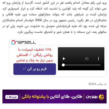
پرو، این رقم معادل اعدام یکصد نفر در این کشور است. گارسیا از پارلمان پرو که
نمی تواند آن گونه که باید قوانین را تشدید کند انتقاد کرد و ابراز امیدواری کرد
پارلمان آینده در شرایطی باشد که بتواند مجازاتهای سخت تری علیه قاتلان و
جنایتکاران در نظر بگیرد. رئیس جمهور پرو در سال 2006 خواستار اعدام جنایتکاران
حرفه ای شده بود که علیه قربانیانشان متوسل به خشونت می شوند ولی او در
سالهای بعد، این مسئله را با همان شور و اشتیاق نخست پیگیری نکرد.
٪۲۵ تخفیف ایمپلنت با
روکش رایگان ✅ اقساطی
بدون نیاز به چک و ضامن
فرم رو پر کن ✅
کد مطلب
85004