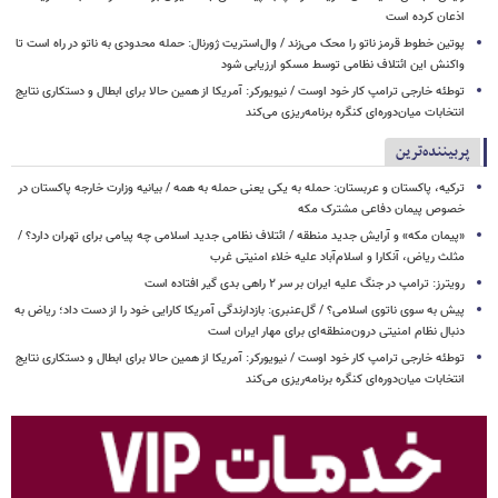
اذعان کرده است
پوتین خطوط قرمز ناتو را محک می‌زند / وال‌استریت ژورنال: حمله محدودی به ناتو در راه است تا
واکنش این ائتلاف نظامی توسط مسکو ارزیابی شود
توطئه خارجی ترامپ کار خود اوست / نیویورکر: آمریکا از همین حالا برای ابطال و دستکاری نتایج
انتخابات میان‌دوره‌ای کنگره برنامه‌ریزی می‌کند
پربیننده‌ترین
ترکیه، پاکستان و عربستان: حمله به یکی یعنی حمله به همه / بیانیه وزارت خارجه پاکستان در
خصوص پیمان دفاعی مشترک مکه
«پیمان مکه» و آرایش جدید منطقه / ائتلاف نظامی جدید اسلامی چه پیامی برای تهران دارد؟ /
مثلث ریاض، آنکارا و اسلام‌آباد علیه خلاء امنیتی غرب
رویترز: ترامپ در جنگ علیه ایران بر سر ۲ راهی بدی گیر افتاده است
پیش به سوی ناتوی اسلامی؟ / گل‌عنبری: بازدارندگی آمریکا کارایی خود را از دست داد؛ ریاض به
دنبال نظام امنیتی درون‌منطقه‌ای برای مهار ایران است
توطئه خارجی ترامپ کار خود اوست / نیویورکر: آمریکا از همین حالا برای ابطال و دستکاری نتایج
انتخابات میان‌دوره‌ای کنگره برنامه‌ریزی می‌کند