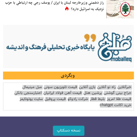
راز دشمنی وزیرخارجه لبنان با ایران / یوسف رجی چه ارتباطی با حزب
نزدیک به اسرائیل دارد؟
وبگردی
خبرآنلاین
راه نو آنلاین
بازی آنلاین
قیمت تلویزیون سونی
مبل مینیمال
جراح بینی گوشتی
پرشین هتل
قیمت آهن فولاد ایرانیان
اعتبارسنجی بانکی
قیمت طلا امروز
بلیط قطار
شرکت رادوکو
قیمت پروفیل
سایت یوتوتایمز
خرید اکانت chatgpt
نسخه دسکتاپ