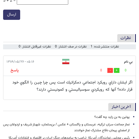
5 + 2 =
ارسال
نظرات
نظرات منتشر شده: 1
نظرات در صف انتشار: 0
نظرات غیرقابل انتشار: 0
بي نام
۰۵:۱۶ - ۱۳۸۹/۰۵/۲۶
پاسخ
0
0
اگر ايشان داراي رويكرد اجتماعي دمكراتيك است پس چرا چيـن را الگوي خود
قرار داده؟ آنها كه رويكردي سوسياليستي و كمونيستي دارند؟
آخرین اخبار
پوتین به بن زاید چه گفت؟
نماز جماعت سران ترکیه، عربستان و پاکستان + عکس / بن‌سلمان، شهباز شریف و اردوغان پس
از امضای پیمان دفاع مشترک نماز خواندند
رئیس مجلس نمایندگان آمریکا: ترامپ به پیامدهای جنگ ایران بر اقتصاد و انتخابات آمریکا