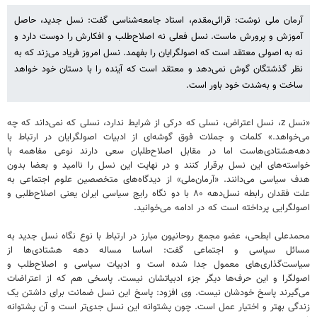
آرمان ملی نوشت: قرائی‌مقدم، استاد جامعه‌شناسی گفت: نسل جدید، حاصل
آموزش و پرورش ماست. نسل فعلی نه اصلاح‌طلب و افکارش را دوست دارد و
نه به اصولی معتقد است که اصولگرایان را بفهمد. نسل امروز فریاد می‌زند که به
نظر گذشتگان گوش نمی‌دهد و معتقد است که آینده را با دستان خود خواهد
ساخت و به‌شدت خود باور است.
«نسل z، نسل اعتراض، نسلی که درکی از شرایط ندارد، نسلی که نمی‌داند که چه
می‌خواهد.» کلمات و جملات فوق گوشه‌ای از ادبیات اصولگرایان در ارتباط با
دهه‌هشتادی‌هاست اما در مقابل اصلاح‌طلبان سعی دارند نوعی مفاهمه با
خواسته‌های این نسل برقرار کنند و در نهایت این نسل را ناامید و بعضا بدون
هدف سیاسی می‌دانند. «آرمان‌ملی» از دیدگاه‌های متخصصین علوم اجتماعی به
علت فقدان رابطه نسل‌دهه ۸۰ با دو نگاه رایج سیاسی ایران یعنی اصلاح‌طلبی و
اصولگرایی پرداخته است که در ادامه می‌خوانید.
محمدعلی ابطحی، عضو مجمع روحانیون مبارز در ارتباط با نوع نگاه نسل جدید به
مسائل سیاسی و اجتماعی گفت: اساسا مساله‌ دهه هشتادی‌ها از
سیاست‌گذاری‌های معمول جدا شده است و ادبیات سیاسی و اصلاح‌طلب و
اصولگرا و این حرف‌ها دیگر جزء ادبیاتشان نیست. پاسخی هم که از اعتراضات
می‌گیرند پاسخ خودشان نیست. وی افزود: پاسخ این نسل ضمانت برای داشتن یک
زندگی بهتر و اختیار عمل است. چون پشتوانه این نسل جدی‌تر است و آن پشتوانه