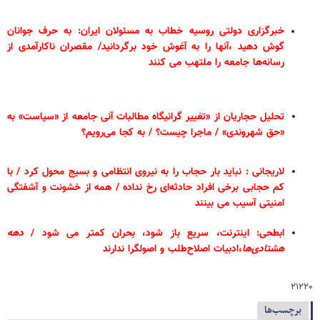
خبرگزاری دولتی روسیه خطاب به مسئولان ایران: به حرف جوانان
گوش دهید ،آنها را به آغوش خود برگردانید/ مقصران ناکارآمدی از
رسانه‌ها جامعه را ملتهب می کنند
تحلیل حجاریان از «تغییر گرانیگاه مطالبات آنی جامعه از «سیاست» به
«حق شهروندی» / ماجرا چیست؟ / به کجا می‌رویم؟
لاریجانی : نباید بار حجاب را به نیروی انتظامی و بسیج محول کرد / با
کم حجابی برخی افراد حادثه‌ای رخ نداده / همه از خشونت و آشفتگی
امنیتی آسیب می بینند
ابطحی: اینترنت، سریع باز شود، بحران کمتر می شود /
دهه
هشتادی‌ها
،ادبیات اصلاح‌طلب و اصولگرا ندارند
۲۱۲۲۰
برچسب‌ها