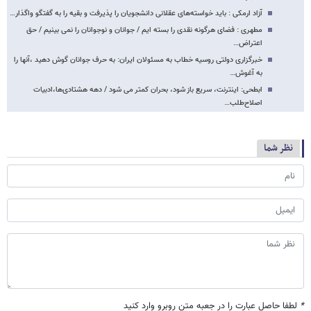
آزاد ارمکی : باید خواسته‌های عقلانی دانشجویان را پذیرفت و بقیه را به گفتگو واگذار…
مطهری : فضای هرگونه نقدی را بسته ایم / جوانان و نوجوانان را نمی بینیم / حق
اعتراض…
خبرگزاری دولتی روسیه خطاب به مسئولان ایران: به حرف جوانان گوش دهید ،آنها را
به آغوش…
ابطحی: اینترنت، سریع باز شود، بحران کمتر می شود / دهه هشتادی‌ها،ادبیات
اصلاح‌طلب…
نظر شما
*
لطفا حاصل عبارت را در جعبه متن روبرو وارد کنید