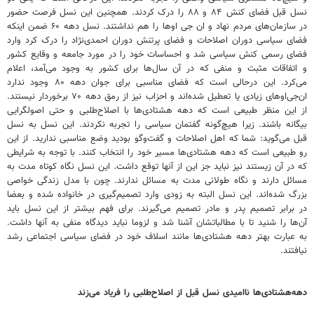
نسل قبل فضای کنش ۸۴ و ۸۸ را درک کردند. همچنین این نسل فرصت حضور
در سازمان‌های مردم نهاد و ان جی اوها را هم نداشتند. نسل دهه ۶۰ ضمن اینکه
فضای سیاسی دوران اصلاحات و فضای پرتنش دوران احمدی‌نژاد را درک کرد وارد
فضای رسمی کنش سیاسی شد و احساسات خود را در مورد جامعه و وقایع کشور
و اتفاقات مثبت و منفی که در آن سال‌ها برای کشور به وجود می‌آمد، اعلام
می‌کرد. این درحالی است که فضای مناسبی برای جوان دهه ۸۰ وجود ندارد
ان‌جی‌اوهای زیادی یا تعطیل شده‌اند و احزاب نیز از رمق دهه ۷۰ برخوردار نیستند.
از این منظر طبیعی است که دهه ‌هشتادی‌ها با اصلاح‌طلبی و حتی اصولگرایی
بیگانه باشند. زیرا هیچ‌گونه گفتمان سیاسی را تجربه نکردند. این نسل به نسل
قبل می‌گوید: شما که اهل اصلاحات و گفت‌وگو بودید وضع مناسبی ندارید. از این
رو طبیعی است که دهه هشتادی‌ها مسیر خود را انتخاب کنند. با توجه به شرایطی
که در آن زیستند نیز نباید جز این از آنها توقع داشت. این نسل نگاه کوتاه مدت به
مسائل دارند و نگاه طولانی مدت به مسائل ندارند. چون با مدل زندگی خواصی
بزرگ شده‌اند. این نسل البته به زودی وارد تصمیم‌گیری در خانواده شده و بعضا
در برابر تصمیم پدر و مادر تصمیم می‌گیرند. برای فهم بیشتر از این نسل باید
آن‌ها را شنید تا با مطالباتشان آشنا شد و لزوما نباید دیدگاه منفی به آنها داشت.
به عبارت بهتر دهه‌ هشتادی‌ها مانند اسلاف خود در فضای سیاسی اجتماعی رشد
نیافتند.
دهه‌هشتادی‌ها ناامیدی نسل قبل از اصلاح‌طلبی را فریاد می‌زند