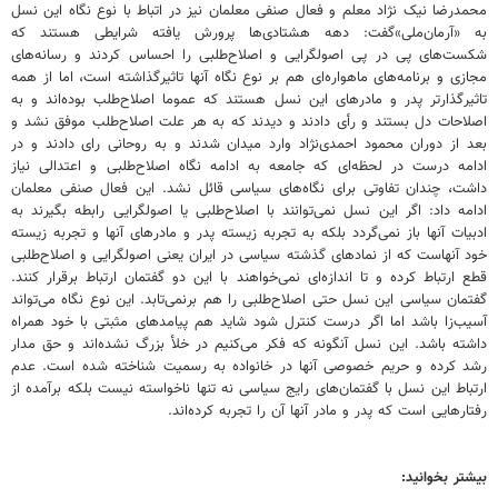
محمدرضا نیک نژاد معلم و فعال صنفی معلمان نیز در اتباط با نوع نگاه این نسل
به «آرمان‌ملی»گفت: دهه هشتادی‌ها پرورش یافته شرایطی هستند که
شکست‌های پی در پی اصولگرایی و اصلاح‌طلبی را احساس کردند و رسانه‌های
مجازی و برنامه‌های ماهواره‌ای هم بر نوع نگاه آنها تاثیرگذاشته است، اما از همه
تاثیرگذارتر پدر و مادرهای این نسل هستند که عموما اصلاح‌طلب بوده‌اند و به
اصلاحات دل بستند و رأی دادند و دیدند که به هر علت اصلاح‌طلب موفق نشد و
بعد از دوران محمود احمدی‌نژاد وارد میدان شدند و به روحانی رای دادند و در
ادامه درست در لحظه‌ای که جامعه به ادامه نگاه اصلاح‌طلبی و اعتدالی نیاز
داشت، چندان تفاوتی برای نگاه‌های سیاسی قائل نشد. این فعال صنفی معلمان
ادامه داد: اگر این نسل نمی‌توانند با اصلاح‌طلبی یا اصولگرایی رابطه بگیرند به
ادبیات آنها باز نمی‌گردد بلکه به تجربه زیسته پدر و مادرهای آنها و تجربه زیسته
خود آنهاست که از نمادهای گذشته سیاسی در ایران یعنی اصولگرایی و اصلاح‌طلبی
قطع ارتباط کرده و تا اندازه‌ای نمی‌خواهند با این دو گفتمان ارتباط برقرار کنند.
گفتمان سیاسی این نسل حتی اصلاح‌طلبی را هم برنمی‌تابد. این نوع نگاه می‌تواند
آسیب‌زا باشد اما اگر درست کنترل شود شاید هم پیامدهای مثبتی با خود همراه
داشته باشد. این نسل آنگونه که فکر می‌کنیم در خلأ بزرگ نشده‌اند و حق مدار
رشد کرده‌ و حریم خصوصی آنها در خانواده به رسمیت شناخته شده است. عدم
ارتباط این نسل با گفتمان‌های رایج سیاسی نه تنها ناخواسته نیست بلکه برآمده از
رفتارهایی است که پدر و مادر آنها آن را تجربه کرده‌اند.
بیشتر بخوانید: