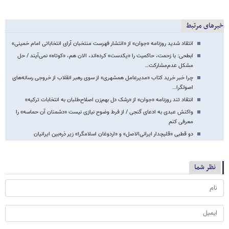
خبرهای مرتبط
انتقاد شدید روزنامه «جوان» از «انتشار فهرست منتخبان آرای انتخاباتی امام خمینی»
ابطحی: با زحمت، حاکمیت را «یکدست» کرده‌اند، الان هم، «کوتاه» نمی‌آیند / حل
مشکل عدم‌مشارکت…
چرا خبر خرید کتاب «مدیرعامل همشهری» از سوی رهبر انقلاب از خروجی رسانه‌های
اصولگرا…
انتقاد تند روزنامه «جوان» از «رشک دل بهم‌زن اصلاح‌طلبان به انتخابات ترکیه»
واکنش عبدی به ادعای گنجی / از فرط وضوح نیازی نیست «دشمنان آن حماسه» را
معرفی کنم
دو قطبی «قلیچدار ایرانی‌الاصل» و «اردوغان اسلامگرا» زیر ذره‌بین ایرانیان
نظر شما