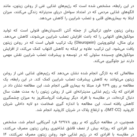
در این رابطه، مشخص شده است که رژیم‌های غذایی غنی از روغن زیتون، مانند
الگوهای غذایی مردمی که در امتداد سواحل دریای مدیترانه زندگی می‌کنند، میزان
ابتلا به بیماری‌های قلبی و تصلب شرایین را کاهش می‌دهد.
روغن زیتون حاوی ترکیباتی از جمله آنتی اکسیدان‌های فنولی است که تولید
مولکول‌های التهابی را که باعث افزایش تصلب شرایین می‌شوند، کاهش می‌دهد.
برای مثال، اولئوروپئین (Oleuropein) یک ترکیب فنولی است که در روغن زیتون
یافت می‌شود. این ترکیب علاوه بر اینکه به کاهش التهاب کمک می‌کند، از افزایش
مولکول‌های چسبنده سلولی که در توسعه و پیشرفت تصلب شرایین نقش مهمی
دارند نیز جلوگیری می‌کند.
مطالعاتی که به تازگی انجام شده نشان می‌دهد که رژیم‌های غذایی غنی از روغن
زیتون می‌توانند به کاهش پیشرفت تصلب شرایین کمک کند. در این رابطه، یک
مطالعه بر روی ۹۳۹ فرد مبتلا به بیماری قلبی انجام شد، این مطالعه نشان داد در
افرادی که یک رژیم غذایی مدیترانه‌ای غنی از روغن زیتون را به مدت هفت سال
دنبال کرده‌اند، در مقایسه با افراد دیگر پیشرفت آترواسکلروز به میزان چشمگیری
کاهش یافته است. این مطالعه با اندازه‌ گیری ضخامت دو لایه داخلی شریان
کاروتید (IMT-CC)، و ارتفاع پلاک در شریان کاروتید انجام شد.
همچنین، در مطالعه دیگری که بر روی ۹۲۹۷۸ فرد آمریکایی انجام شد، مشخص
شد افرادی که روزانه بیش از نصف قاشق غذاخوری روغن زیتون مصرف می‌کنند،
در مقایسه با افرادی که در رژیم غذایی خود روغن زیتون مصرف نمی‌کنند، ۱۴