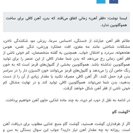
ایسنا نوشت: «فقر آهن» زمانی اتفاق می‌افتد که بدن، آهن کافی برای ساخت
هموگلوبین ندارد.
علائم فقر آهن عبارتند از خستگی، احساس سرما، ریزش مو، شکنندگی ناخن،
مشکلات شناختی مانند مه مغزی، افت عملکرد ورزشی، تنگی نفس، هوس
هله‌هوله، سردرد و اختلال خواب. همچنین به گفته متخصصان، کم خونی ناشی از
فقر آهن زمانی رخ می‌دهد که بدن شما مقدار کافی از این عنصر را برای تولید
هموگلوبین نداشته باشد. هموگلوبین بخشی از گلبول‌های قرمز است که به خون
رنگ خاص آن را می‌دهد و گلبول‌های قرمز می‌توانند خون اکسیژن دار را در سراسر
بدن فرد حمل کنند. اگر آهن کافی مصرف نکنید یا مقدار زیادی از آن را از دست
بدهید، بدن شما نمی‌تواند هموگلوبین کافی تولید کند و در نهایت مشکل کم
خونی ناشی از فقر آهن شکل خواهد گرفت.
در ادامه به نقل از «وب ام دی»، به چند ماده غذایی حاوی آهن خواهیم پرداخت.
*گوشت گاو
اگر از طرفداران گوشت هستید، گوشت گاو منبع غذایی مطلوب برای دریافت آهن
است. روزانه به چه مقدار آهن نیاز دارید؟ جواب این سوال بستگی به سن و