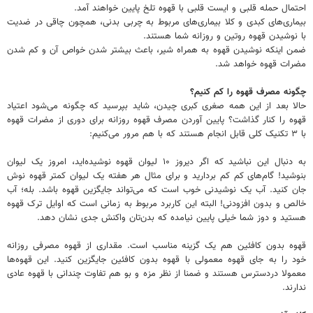
احتمال حمله قلبی و ایست قلبی با قهوه تلخ پایین خواهند آمد.
بیماری‌های کبدی و کلا بیماری‌های مربوط به چربی بدنی، همچون چاقی در ضدیت
با نوشیدن قهوه روتین و روزانه شما هستند.
ضمن اینکه نوشیدن قهوه به همراه شیر، باعث بیشتر شدن خواص آن و کم شدن
مضرات قهوه خواهد شد.
چگونه مصرف قهوه را کم کنیم؟
حالا بعد از این همه صغری کبری چیدن، شاید بپرسید که چگونه می‌شود اعتیاد
قهوه را کنار گذاشت؟ پایین آوردن مصرف قهوه روزانه برای دوری از مضرات قهوه
با ۳ تکنیک کلی قابل انجام هستند که با هم مرور می‌کنیم:
به دنبال این نباشید که اگر دیروز ۱۰ لیوان قهوه نوشیده‌اید، امروز یک لیوان
بنوشید! گام‌های کم کم بردارید و برای مثال هر هفته یک لیوان کمتر قهوه نوش
جان کنید. آب یک نوشیدنی خوب است که می‌تواند جایگزین قهوه باشد. بله؛ آب
خالص و بدون افزودنی! البته این کاربرد مربوط به زمانی است که اوایل ترک قهوه
هستید و دوز شما خیلی پایین نیامده که بدن‌تان واکنش جدی نشان دهد.
قهوه بدون کافئین هم یک گزینه مناسب است. مقداری از قهوه مصرفی روزانه
خود را به جای قهوه معمولی با قهوه بدون کافئین جایگزین کنید. این قهوه‌ها
معمولا دردسترس هستند و ضمنا از نظر مزه و بو هم تفاوت چندانی با قهوه عادی
ندارند.