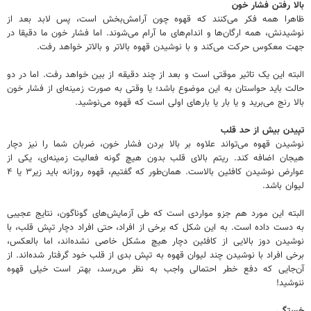
بالا رفتن فشار خون
ظاهرا همه فکر می‌کنند که قهوه چون آرامش‌بخش است، پس لابد بعد از
نوشیدنش، همه ارگان‌ها و اندام‌های ما آرام می‌شوند. اما فشار خون ما دقیقا در
جهت معکوس حرکت می‌کند و با نوشیدن قهوه بالاتر و بالاتر خواهد رفت.
البته این یک تاثیر موقتی است و بعد از چند دقیقه از بین خواهد رفت. اما در دو
حالت باید حواستان به این موضوع باشد؛ یا وقتی به صورت زمینه‌ای از فشار خون
بالا رنج می‌برید و یا بار یا بارهای اولی است که قهوه می‌نوشید.
تپیدن بیش از حد قلب
نوشیدن قهوه می‌تواند علاوه بر بالا بردن فشار خون، ضربان شما را نیز دچار
هیجان اضافه کند. ریتم بالای قلب بدون هیچ گونه فعالیت زمینه‌ای، یکی از
عوارض نوشیدن کافئین بالاست. همان‌طور که گفتیم، قهوه روزانه باید زیر۳ یا ۴
لیوان باشد.
البته این مورد هم جزو مواردی است که طی آزمایش‌های گوناگون، نتایج عجیبی
به دست داده است. به این شکل که برخی از افراد، حتی افراد دچار تپش قلب، با
نوشیدن دوز بالایی از کافئین دچار هیچ مشکل خاصی نشده‌اند، اما بالعکس،
برخی افراد با نوشیدن چند لیوان قهوه به تپش بدی از قلب خود گرفتار شده‌اند. از
آن‌جایی که دفع خطر احتمالی واجب به نظر می‌رسد، بهتر است خیلی قهوه
ننوشید!
خستگی