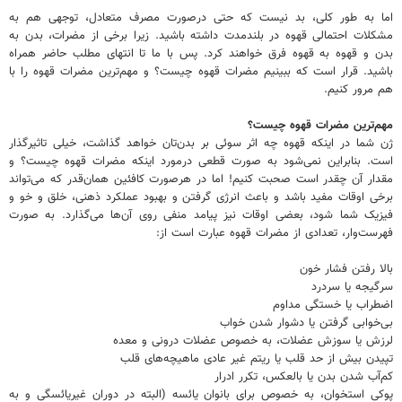
اما به طور کلی، بد نیست که حتی درصورت مصرف متعادل، توجهی هم به
مشکلات احتمالی قهوه در بلندمدت داشته باشید. زیرا برخی از مضرات، بدن به
بدن و قهوه به قهوه فرق خواهند کرد. پس با ما تا انتهای مطلب حاضر همراه
باشید. قرار است که ببینیم مضرات قهوه چیست؟ و مهم‌ترین مضرات قهوه را با
هم مرور کنیم.
مهم‌ترین مضرات قهوه چیست؟
ژن شما در اینکه قهوه چه اثر سوئی بر بدن‌تان خواهد گذاشت، خیلی تاثیرگذار
است. بنابراین نمی‌شود به صورت قطعی درمورد اینکه مضرات قهوه چیست؟ و
مقدار آن چقدر است صحبت کنیم! اما در هرصورت کافئین همان‌قدر که می‌تواند
برخی اوقات مفید باشد و باعث انرژی گرفتن و بهبود عملکرد ذهنی، خلق و خو و
فیزیک شما شود، بعضی اوقات نیز پیامد منفی روی آن‌ها می‌گذارد. به صورت
فهرست‌وار، تعدادی از مضرات قهوه عبارت است از:
بالا رفتن فشار خون
سرگیجه یا سردرد
اضطراب یا خستگی مداوم
بی‌خوابی گرفتن یا دشوار شدن خواب
لرزش یا سوزش عضلات، به خصوص عضلات درونی و معده
تپیدن بیش از حد قلب یا ریتم غیر عادی ماهیچه‌های قلب
کم‌آب شدن بدن یا بالعکس، تکرر ادرار
پوکی استخوان، به خصوص برای بانوان یائسه (البته در دوران غیریائسگی و به