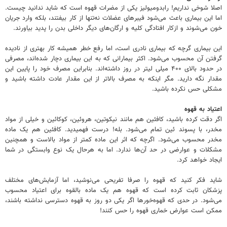
اصلا شوخی نداریم! رابدومیولیز یکی از مضرات قهوه است که شاید ندانید چیست.
اما این بیماری باعث می‌شود فیبرهای عضلات نه‌تنها از کار بیفتند، بلکه وارد جریان
خون می‌شوند و ازکار افتادگی کلیه و ارگان‌های دیگر داخلی بدن را پدید بیاورند.
این بیماری گرچه که بیماری نادری است، اما رفع خطر همیشه کار بهتری از نادیده
گرفتن آن محسوب می‌شود. اکثر بیمارانی که به این بیماری دچار شده‌اند، مصرفی
در حدود بالای ۴۰۰ میلی لیتر در روز داشته‌اند. بنابراین مصرف خود را پایین این
مقدار نگه دارید. مگر اینکه به مصرف بالاتر از این مقدار عادت داشته باشید و
مشکلی حس نکرده باشید.
اعتیاد به قهوه
اگر دقت کرده باشید، کافئین هم مانند نیکوتین، هروئین، کوکائین و خیلی از مواد
مخدر، با پسوند ئین تمام می‌شود. بله! درست فهمیدید. کافئین هم یک ماده
مخدر محسوب می‌شود. اگرچه که اثر این ماده کمتر از مواد بالاست و همچنین
مشکلات و عوارضی در حد آن‌ها ندارد. اما به هرحال یک نوع وابستگی در شما
ایجاد خواهد کرد.
شاید فکر کنید که قهوه را صرفا تفریحی می‌نوشید، اما آزمایش‌های مختلف
پزشکان ثابت کرده است که قهوه هم یک ماده بالقوه برای اعتیاد محسوب
می‌شود. در حدی که قهوه‌خورها اگر یکی دو روز به قهوه دسترسی نداشته باشند،
ممکن است عوارض خماری قهوه را حس کنند!