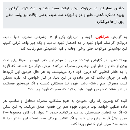
کافئین همان‌قدر که می‌تواند برخی اوقات مفید باشد و باعث انرژی گرفتن و
بهبود عملکرد ذهنی، خلق و خو و فیزیک شما شود، بعضی اوقات نیز پیامد منفی
روی آن‌ها می‌گذارد.
به گزارش
خبرآنلاین
، قهوه را می‌توان یکی از ۵ نوشیدنی محبوب دنیا نامید.
درواقع اگر تمام انواع قهوه را به اختصار قهوه بنامیم و یک چیز واحد فرض کنیم،
این نوشیدنی می‌تواند حتی برخی اوقات با آب آشامیدنی هم رقابت کند.
بهداشت‌نیوز در گزارشی نوشت: برخی از مردم این دنیا قهوه را صرفا برای لذت
بردن از طعم و عطر این نوشیدنی مصرف می‌کنند. برخی دیگر نیز هستند که قهوه
را به خاطر کافئینی که درون خود دارد می‌نوشند. به هر حال هردوی این گروه‌ها
باید در جریان باشند که هر ماده‌ای در این دنیا، در کنار خواصی که دارد، ممکن
است مضراتی هم داشته باشد. قهوه نیز مستثنی نیست و اگر قهوه‌خور هستید،
در کنار شناخت خواص قهوه، باید بدانید که مضرات قهوه چیست؟
البته که بهترین راه برای نخوردن به هیچ مشکلی، مصرف متعادل و مناسب هر
ماده غذایی خواهد بود. درمورد قهوه هم این قضیه صدق می‌کند. به این شکل
که اگر به کافئین حساسیتی ندارید، می‌توانید حدود ۴ لیوان (به ازای مجموعا ۴۰۰
میلی لیتر) قهوه نوش جان کنید و اگر کافئین برایتان مضر است، این مقدار باید تا
حدود ۲۰۰ میلی لیتر کاهش پیدا کند.