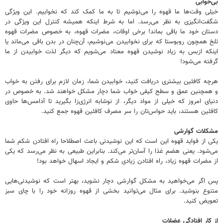
بی‌خوابی
خیلی وقت‌ها ما قهوه را می‌نوشیم تا به ما کمک کند که نخوابیم. این ویژگی
شگفت‌انگیزی به نظر می‌رسد. اما به شرط اینکه همیشه کنترل این ویژگی در
دستان خود ما باقی بماند! برخی اوقات، مضرات قهوه، به خصوص مضرات قهوه
تلخ همچون روبوستا که برای نخوابیدن می‌نوشیم، آن‌چنان در بدن باقی می‌ماند یا
اینکه ازبس به زیاد نوشیدن قهوه معتاد می‌شویم که دیگر لذت خوابیدن از ما
گرفته می‌شود!
هرچه کافئین بیشتری دریافت کنید، خوابیدن شما، زمان لازم برای رفتن به خواب
و همچنین عمق و سطح کیفی خواب شما دچار مشکل خواهند شد. به خصوص در
دنیای امروز که خیلی از مواد دیگر، از نوشابه انرژی‌زا بگیرید تا آدامس‌ها حاوی
کافئین هستند، باید حواس‌تان را سر مصرف کافئین قهوه جمع کنید.
مشکلات گوارشی
یکی از فواید قهوه این است که این نوشیدنی باعث اصطلاحا راه افتادن شکم شما
می‌شود. یعنی هضم غذا را آسان‌تر می‌کند. بنابراین طبیعی به نظر می‌رسد که یکی
از مضرات قهوه زیاد، راه افتادن زیادی شکم و ایجاد اسهال خواهد بود!
پس اگر می‌خواهید به مشکل گوارشی دچار نشوید، بهتر است که نوشیدنی‌هایی
متنوع بنوشید. برای مثال می‌توانید بخشی از قهوه روزانه خود را با چای سبز
تعویض کنید.
از کار افتادگی عضلات