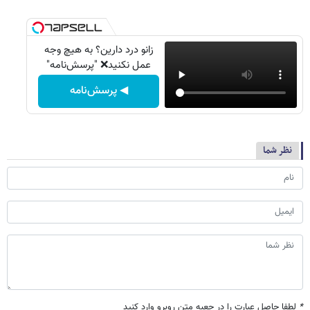
زانو درد دارین؟ به هیچ وجه
عمل نکنید❌ "پرسش‌نامه"
◀ پرسش‌نامه
نظر شما
*
لطفا حاصل عبارت را در جعبه متن روبرو وارد کنید