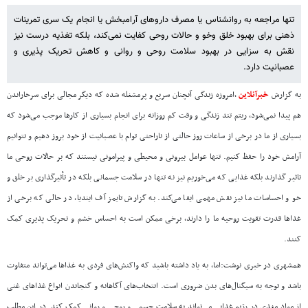
تنها مراجعه به روانشناس یا مصرف داروهای آرامبخش یا انجام یک سری تمرینات
ذهنی برای بهبود خلق وخو و حالات روحی کفایت نمی‌کند، بلکه تغذیه درست نیز
نقش به سزایی در بهبود سلامت روحی و روانی و کاهش تحریک پذیری و
عصبانیت دارد.
به گزارش
خبرآنلاین
،امروزه زندگی آنچنان سریع و پرمشغله شده که دیگر مجالی برای سرخاراندن
هم پیدا نمی‌شود، ریتم تند زندگی و وقت کم روزانه برای انجام بسیاری از کارها موجب می‌شود که
بسیاری از ما در برخی از ساعات روز حالتی از ناراحتی توام با عصبانیت از خود بروز دهیم و نتوانیم
آرامش خود را حفظ کنیم. تنها عوامل بیرونی و محیطی و پیرامونی نیستند که بر حالات روحی ما
تاثیر گذارند بلکه غذایی که می‌خوریم نیز نه تنها در سلامت جسمانی بلکه در تأثیرگذاری بر خلق و
خو و احساسات ما نیز نقش مهمی ایفا می‌کند. به گزارش تایمز آف ایندیا، در حالی که برخی از
غذاها قدرت تقویت روحیه ما را دارند، برخی ممکن است به احساس خشم و تحریک پذیری کمک
کنند.
همشهری در خبری نوشت:اما، به یاد داشته باشید که واکنش‌های فردی به غذاها می‌تواند متفاوت
باشد و توجه به سیگنال‌های بدن ضروری است. انتخاب‌های آگاهانه و گنجاندن انواع غذاهای غنی
از مواد مغذی در رژیم غذایی می‌تواند به سلامت جسمی و روحی و روانی کمک کند. در این مطلب