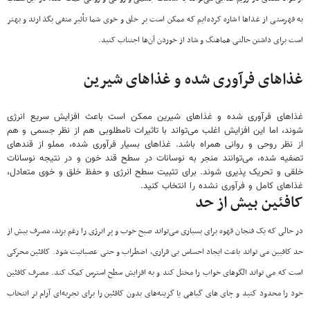
به فهرستی از غذاها اشاره کرده‌ایم که ممکن است بر خلق و خوی شما تأثیر منفی بگذارند و بهتر
است برای داشتن حالتی هماهنگ و شاد از خوردن آن‌ها اجتناب کنید.
غذاهای
فرآوری
شده
و
غذاهای
شیرین
غذاهای فرآوری شده و غذاهای شیرین ممکن است باعث افزایش سریع انرژی
شوند، اما این افزایش اغلب می‌تواند با تاثیرات نامطلوبی هم از نظر جسمی و هم
از نظر روحی و روانی همراه باشد. غذاهای بسیار فرآوری شده، مملو از قندهای
تصفیه شده، می‌توانند منجر به نوسانات در سطح قند خون و در نتیجه نوسانات
خلقی و تحریک پذیری شوند. برای تثبیت سطح انرژی و حفظ خلق و خوی متعادل،
غذاهای کامل و فرآوری نشده را انتخاب کنید.
کافئین
بیش
از
حد
در حالی که یک فنجان قهوه برای بسیاری می‌تواند صبح خوب و پر انرژی را رغم بزند، مصرف بیش از
حد کافیین می تواند باعث ایجاد احساس بی قراری، اضطراب و حتی عصبانیت شود. کافئین محرکی
است که می تواند الگوهای خواب را مختل کند و به افزایش سطح استرس کمک کند. مصرف کافئین
خود را محدود کنید و چای های گیاهی یا گزینه‌های بدون کافئین را برای تجربه‌ای آرام تر انتخاب