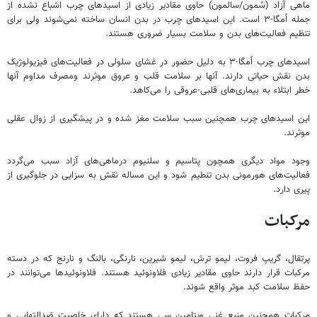
ماهی آزاد (سُمون/سالمون) حاوی مقادیر زیادی از اسیدهای چرب اشباع نشده از
جمله اُمگا-۳ است. این اسیدهای چرب در بدن انسان ساخته نمی‌شوند ولی برای
تنظیم فعالیت‌های بدن و سلامت بسیار ضروری هستند.
اسیدهای چرب اُمگا-۳ به دلیل حضور در غشای سلولی در فعالیت‌های فیزیولوژیک
بدن نقش حیاتی دارند. آنها بر سلامت قلب و عروق موثرند ومصرف مداوم آنها
خطر ابتلاء به بیماری‌های قلبی-عروقی را می‌کاهد.
این اسیدهای چرب همچنین سبب سلامت مغز شده و در پیشگیری از زوال عقلی
موثرند.
وجود مواد دیگری همچون پتاسیم و سلنیوم درماهی‌های آزاد سبب می‌گردد
فعالیت‌های هورمونی بدن تنطیم شود و این مساله نقش به سزایی در جلوگیری از
پیری دارد.
مرکبات
پرتقال، گریپ فروت، لیمو ترش، لیمو شیرین، نارنگی، بالنگ و نارنج که در دسته
مرکبات قرار دارند حاوی مقادیر زیادی فلاونوئید هستند. فلاونوئیدها می‌توانند در
حفظ سلامت کبد موثر واقع شوند.
مرکبات همچنین منبع غنی ویتامین سی هستند که دارای خاصیت ضدالتهابی و