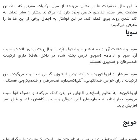
با این حال تحقیقات علمی نشان می‌دهد از میان ترکیبات مفیدی که متضمن
سلامت بشر است، غذاهای خاصی وجود دارد که می‌تواند بیشتر از سایر غذاها به
کند شدن روند پیری کمک کند. در این نوشتار به اجمال برخی از این غذاها را
معرفی می‌کنیم:
سویا
سویا و مشتقات آن از جمله شیر سویا، توفو (پنیر سویا) پروتئین‌های بافت‌دار سویا،
آرد سویا و ادامامه (سویای نارس پخته شده در داخل غلاف) دارای ترکیبات
ضدسرطان و ضدپیری هستند.
سویا سرشار از ایزوفلاون‌هاست که نوعی استروژن گیاهی محسوب می‌گردد. این
ترکیبات دارای خواص ضدالتهابی، آنتی‌اکسیدان، ضدسرطان و ضدمیکروبی هستند.
ایزوفلاون‌ها به تنظیم پاسخ‌های التهابی در بدن کمک می‌کنند و مصرف آنها سبب
می‌شود خطر ابتلاء به بیماری‌های قلبی-عروقی و سرطان‌ کاهش یافته و طول عمر
افزایش یابد.
هویج
هویج حاوی کاروتنوئید زرد نارنجی به نام بتاکاروتن‌ است. کاروتنوئیدها رنگدانه‌های