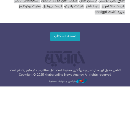
جراح بینی گوشتی
پرشین هتل
قیمت آهن فولاد ایرانیان
اعتبارسنجی بانکی
قیمت طلا امروز
بلیط قطار
شرکت رادوکو
قیمت پروفیل
سایت یوتوتایمز
خرید اکانت chatgpt
نسخه دسکتاپ
تمامی حقوق این سایت برای خبرآنلاین محفوظ است. نقل مطالب با ذکر منبع بلامانع است.
Copyright © 2025 khabaronline News Agancy, All rights reserved
طراحی و تولید: نستوه