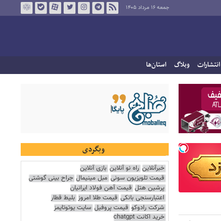
جمعه ۱۶ مرداد ۱۴۰۵
انتشارات
وبلاگ
استان‌ها
وبگردی
خبرآنلاین
راه نو آنلاین
بازی آنلاین
قیمت تلویزیون سونی
مبل مینیمال
جراح بینی گوشتی
پرشین هتل
قیمت آهن فولاد ایرانیان
اعتبارسنجی بانکی
قیمت طلا امروز
بلیط قطار
شرکت رادوکو
قیمت پروفیل
سایت یوتوتایمز
خرید اکانت chatgpt