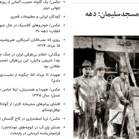
عکس/ یک گلوله عجیب آلمانی از روزها
جهانی دوم
مسجدسلیمان؛ دهه
کودکان ایرانی و مطبوعات قجری
عکس/ خودروهای کلاسیک در حال عبور ا
انقلاب؛ دهه ۳۰
روزی که بمب‌افکن آمریکایی هیروشیما 
۱۵ مرداد ۱۳۲۴
بیگدلی: اعلام بی‌طرفی ایران در جنگ ج
بود/ شروین وکیلی: این بی‌طرفی تصم
عقلانی بود
هویدا، ۱۶ مرداد ۵۶: چگونه از 
دادم؟
عکس/ هویدا و همسرش، لیلا امامی در 
عسل؛ سال ۱۳۴۵
افشای پیام‌های محرمانه کارتر؛ از گوادال
نوفل‌لوشاتو
عکس/ ثریا اسفندیاری در کاخ گلستان تهرا
صدای پای آب در کوچه‌های عودلاجان/
فراموش‌شده آبرسانی در پایتخت