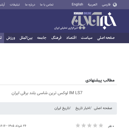
فارسی
العربية
English
تماس با ما
درباره ما
تبلیغات
آرشی
صفحه اصلی
سیاست
اقتصاد
فرهنگ
جامعه
بین‌الملل
ورزش
تا
مطالب پیشنهادی
IM LS7 لوکس ترین شاسی بلند برقی ایران
صفحه اصلی
اخبار تاریخ
تاریخ ایران
۲۶ خرداد ۱۴۰۵ - ۱۶:۱۶
۰ نفر