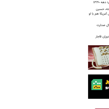
ه ۱۳۳۰
فته، حسین
 آمریکا هم با او
یس دفترم»؛ واکاوی ۱۳ سال صدارت
ران قاجار