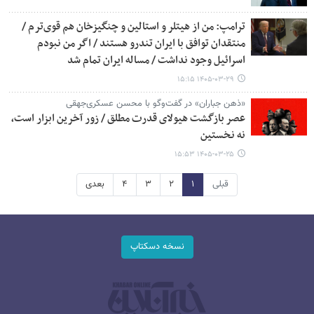
ترامپ: من از هیتلر و استالین و چنگیزخان هم قوی‌ترم /
منتقدان توافق با ایران تندرو هستند / اگر من نبودم
اسرائیل وجود نداشت / مساله ایران تمام شد
۱۴۰۵-۰۳-۲۹ ۱۵:۱۵
«ذهن جباران» در گفت‌وگو با محسن عسکری‌جهقی
عصر بازگشت هیولای قدرت مطلق / زور آخرین ابزار است،
نه نخستین
۱۴۰۵-۰۳-۲۵ ۱۵:۵۳
قبلی
۱
۲
۳
۴
بعدی
نسخه دسکتاپ