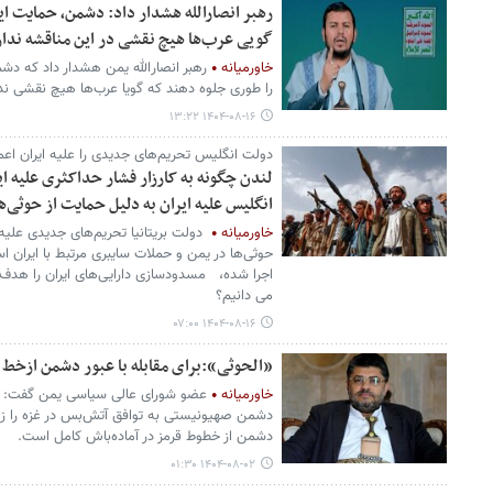
رهبر انصارالله هشدار داد: دشمن، حمایت ایر
گویی عرب‌ها هیچ نقشی در این مناقشه ندار
خاورمیانه
رهبر انصارالله یمن هشدار داد که دشمن
را طوری جلوه دهند که گویا عرب‌ها هیچ نقشی ندا
۱۴۰۴-۰۸-۱۶ ۱۳:۲۲
دولت انگلیس تحریم‌های جدیدی را علیه ایران اعم
لندن چگونه به کارزار فشار حداکثری علیه ا
انگلیس علیه ایران به دلیل حمایت از حوثی‌
خاورمیانه
دولت بریتانیا تحریم‌های جدیدی علیه
حوثی‌ها در یمن و حملات سایبری مرتبط با ایران اس
اجرا شده، مسدودسازی دارایی‌های ایران را هدف ق
می دانیم؟
۱۴۰۴-۰۸-۱۶ ۰۷:۰۰
«الحوثی»:برای مقابله با عبور دشمن ازخط 
خاورمیانه
عضو شورای عالی سیاسی یمن گفت: نی
دشمن صهیونیستی به توافق آتش‌بس در غزه را زیر ن
دشمن از خطوط قرمز در آماده‌باش کامل است.
۱۴۰۴-۰۸-۰۲ ۰۱:۳۰