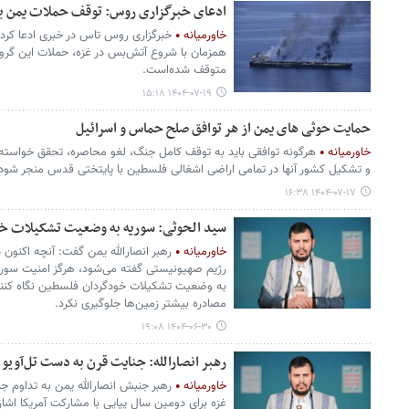
ادعای خبرگزاری روس: توقف حملات یمن به 
خاورمیانه
خبرگزاری روس تاس در خبری ادعا کرده‌
همزمان با شروع آتش‌بس در غزه، حملات این گروه
متوقف شده‌است.
۱۴۰۴-۰۷-۱۹ ۱۵:۱۸
حمایت حوثی های یمن از هر توافق صلح حماس و اسرائیل
خاورمیانه
هرگونه توافقی باید به توقف کامل جنگ، لغو محاصره، تحقق خواسته
و تشکیل کشور آنها در تمامی اراضی اشغالی فلسطین با پایتختی قدس منجر شود
۱۴۰۴-۰۷-۱۷ ۱۶:۳۸
سید الحوثی: سوریه به وضعیت تشکیلات خو
خاورمیانه
رهبر انصارالله یمن گفت: آنچه اکنون 
رژیم صهیونیستی گفته می‌شود، هرگز امنیت سوریه
به وضعیت تشکیلات خودگردان فلسطین نگاه کنند که
مصادره بیشتر زمین‌ها جلوگیری نکرد.
۱۴۰۴-۰۶-۳۰ ۱۹:۰۸
رهبر انصارالله: جنایت قرن به دست تل‌آویو
خاورمیانه
رهبر جنبش انصارالله یمن به تداوم ج
غزه برای دومین سال پیاپی با مشارکت آمریکا اشاره