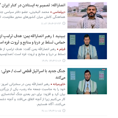
انصارالله: تصمیم به ایستادن در کنار ایران
دیپلماسی
محمد البخیتی، عضو دفتر سیاسی جنبش
هماهنگی کاملی میان کشورهای محور مقاومت، از 
۱۴۰۴-۱۲-۲۳ ۱۱:۰۲
ببینید | رهبر انصارالله یمن: هدف ترامپ ا
حماس، تسلط بر دریا و منابع و ثروت غزه ا
فیلم
رهبر انصارالله یمن گفت: هدف ترامپ از 
تسلط بر دریا و منابع و ثروت غزه است./صداوسیم
۱۴۰۴-۱۱-۰۲ ۱۹:۴۰
جنگ جدید با اسرائیل قطعی است / حوثی: اس
می‌کند
خاورمیانه
رهبر انصارالله یمن در سخنرانی امروز 
خود را به مناسبت جمعه ماه رجب، یکی از بزرگتری
بیان کرد و افزود: برای دور بعدی جنگ آماده‌سازی 
کار می‌کنیم زیرا از آنچه اتفاق می‌افتد و آنچه دشم
می‌کنند، آگاه هستیم.
۱۴۰۴-۱۰-۰۵ ۲۰:۰۰