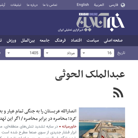
فارسی
العربية
English
تماس با ما
درباره ما
تبلیغات
آرشی
صفحه اصلی
سیاست
اقتصاد
فرهنگ
جامعه
بین‌الملل
ورزش
تا
تاریخ
ف
16
مرداد
1405
عبدالملک الحوثی
انصارالله عربستان را به جنگی تمام عیار و ب
کرد؛ محاصره در برابر محاصره / اگر این ته
خاورمیانه
در سایه تشدید تنش‌های منطقه‌ای، مع
ابزار فشار جدیدی از سوی صنعا مطرح شده است و 