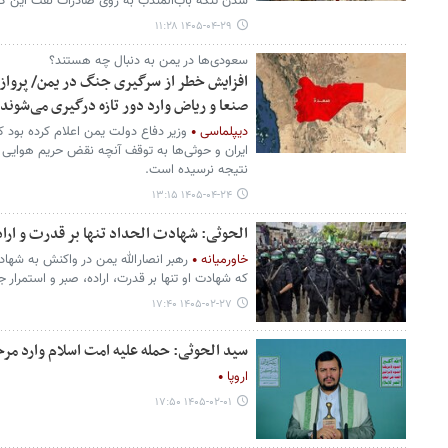
شدن تنگه باب‌المندب به روی صادرات نفت این ک
۱۴۰۵-۰۴-۲۹ ۱۱:۲۸
سعودی‌ها در یمن به دنبال چه هستند؟
افزایش خطر از سرگیری جنگ در یمن/ پروازی
صنعا و ریاض وارد دور تازه درگیری می‌شوند
دیپلماسی
وزیر دفاع دولت یمن اعلام کرده بود ک
ایران و حوثی‌ها به توقف آنچه نقض حریم هوایی ی
نتیجه نرسیده است.
۱۴۰۵-۰۴-۲۴ ۱۳:۱۵
الحوثی: شهادت الحداد تنها بر قدرت و اراده
خاورمیانه
رهبر انصارالله یمن در واکنش به شهاد
که شهادت او تنها بر قدرت، اراده، صبر و استمرار جه
۱۴۰۵-۰۲-۲۷ ۱۷:۴۰
سید الحوثی: حمله علیه امت اسلام وارد م
اروپا
۱۴۰۵-۰۲-۰۱ ۱۷:۵۰