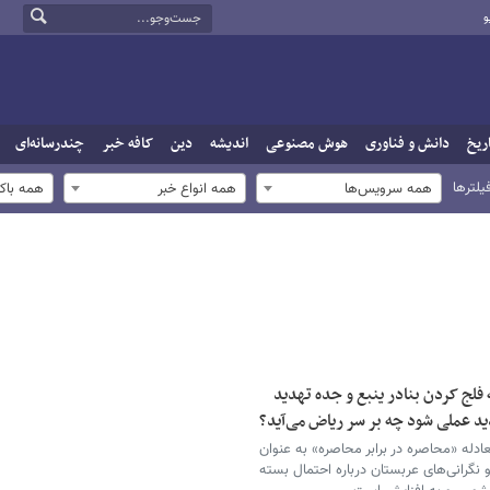
و
ریخ
دانش و فناوری
هوش مصنوعی
اندیشه
دین
کافه خبر
چندرسانه‌ای
یلترها
همه سرویس‌ها
همه انواع خبر
همه باک
ه فلج کردن بنادر ینبع و جده تهدید
دید عملی شود چه بر سر ریاض می‌آید؟
ادله «محاصره در برابر محاصره» به عنوان
نگرانی‌های عربستان درباره احتمال بسته