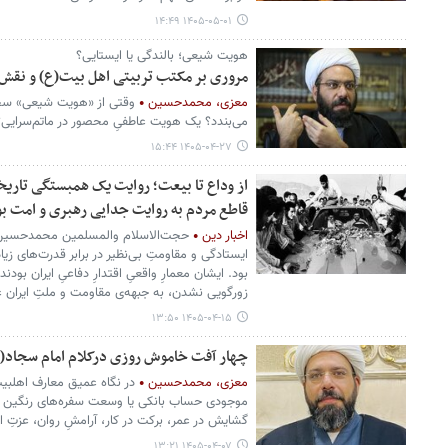
۱۴۰۵-۰۵-۰۱ ۱۴:۴۹
هویت شیعی؛ بالندگی یا ایستایی؟
مروری بر مکتب تربیتی اهل بیت(ع) و نقش آ
معزی، محمدحسین
وقتی از «هویت شیعی» سخ
می‌بندد؟ یک هویت عاطفیِ محصور در ماتم‌سرایی؟ ی
۱۴۰۵-۰۴-۲۷ ۱۵:۴۴
از وداع تا بیعت؛ روایت یک همبستگی تاریخ
قاطع مردم به روایت جدایی رهبری و امت بو
اخبار دین
حجت‌الاسلام والمسلمین محمدحسین م
ایستادگی و مقاومتِ بی‌نظیر در برابر قدرت‌های ز
بود. ایشان معمارِ واقعیِ اقتدارِ دفاعیِ ایران بود
زورگویی نشدن، به جبهه‌ی مقاومت و ملتِ ایران
۱۴۰۵-۰۴-۱۵ ۱۳:۵۰
چهار آفت خاموش روزی درکلام امام سجاد(
معزی، محمدحسین
در نگاه عمیق معارف اهلبیت
موجودی حساب بانکی یا وسعت سفره‌های رنگین خ
گشایش در عمر، برکت در کار، آرامشِ روان، عزتِ ا
۱۴۰۵-۰۴-۰۷ ۱۳:۲۱