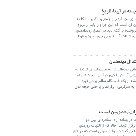
سته در آیینهٔ تاریخ
زیستِ فردی و جمعی، ناگزیر از اتکا به
ن است که این چراغ را باید از فروغِ
وخت، یا آنکه باید در اعماقِ رویدادهای
 تابناکِ آن، فروغی برای امروز و فردا
ذال دیده‌شدن
نی بوده‌اند که به مسلمات می‌تازند؛ نه
‌زدن آرامش فکری دیگران. ایجاد شبهه،
یشه از یک خاستگاه سالم برنمی‌خیزد.
 سرگرمی، ابزار تمایز یا حتی حرفه بدل
ضرات معصومین نیست
ر رسانه آزاد، مناظره‌ای بین دو
ار کردند. حالا که از التهاب روزهای
جتماعی گذشت، وقت خوبی است که در اتاق