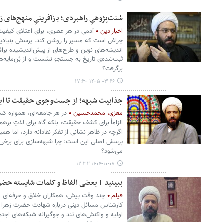
سُنت‌پژوهیِ راهبردی؛ بازآفرینیِ منهج‌های زی
اخبار دین
آدمی در هر عصری، برای اعتلای کیفیت 
چراغی است که مسیر را روشن کند. پرسش بنیادین آ
اندیشه‌های نوین و طرح‌های از پیش‌اندیشیده برافر
ثبت‌شده‌ی تاریخ به جستجو نشست و از بُن‌مایه‌های
برگرفت؟
۱۴۰۵-۰۳-۲۶ ۱۷:۳۰
جذابیت شبهه؛ از جست‌وجوی حقیقت تا ابت
معزی، محمدحسین
در هر جامعه‌ای، همواره کسا
الزاماً برای کشف حقیقت، بلکه گاه برای لذتِ برهم
اگرچه در ظاهر نشانی از تفکر نقادانه دارد، اما هم
پرسش اصلی این است: چرا شبهه‌سازی برای برخی به
می‌شود؟
۱۴۰۴-۱۰-۰۸ ۱۲:۳۲
ببینید | بعضی الفاظ و کلمات شایسته ح
فیلم
چند وقت پیش، همکاران خلاق و حرفه‌ای ما د
کارشناس مسائل دینی درباره شهادت حضرت زهرا برگز
اولیه و واکنش‌های تند و جوگیرانه شبکه‌های ا