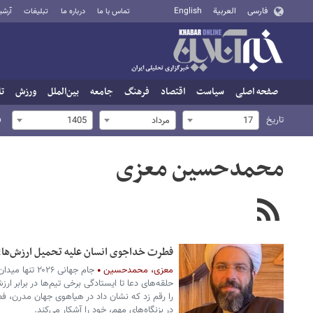
فارسی
العربية
English
تماس با ما
درباره ما
تبلیغات
آرشی
صفحه اصلی
سیاست
اقتصاد
فرهنگ
جامعه
بین‌الملل
ورزش
تا
تاریخ
ف
17
مرداد
1405
محمدحسین معزی
فطرت خداجوی انسان علیه تحمیل ارزش‌ها؛ پی
معزی، محمدحسین
جام جهانی ۲۰۲۶
حلقه‌های دعا تا ایستادگی برخی تیم‌ها در برابر ار
را رقم زد که نشان داد در هیاهوی جهان مدرن، 
در بزنگاه‌های مهم، خود را آشکار می‌کند.