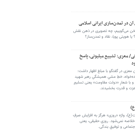
ن در تمدن‌سازی ایرانی اسلامی
ن می‌گوییم، چه تصویری در ذهن نقش
ا هویتی پویا، نقاد و تمدن‌ساز؟
ی/ معزی: تشییع میلیونی، پاسخ
د
عزی در گفتگو با مبلغ اظهار داشت:
یاده‌خواه، خطِ مشیِ همیشگیِ رهبر شهید
ند و با شعارِ «دولت مقاومت» یعنی تسلیمِ
 عزت و قدرت بخشیدند.
ع)
(ع)، واژه «روزی» هرگز به افزایش صرفِ
لاصه نمی‌شود. روزیِ حقیقی، یعنی
جتماعی و توفیقِ بندگی.