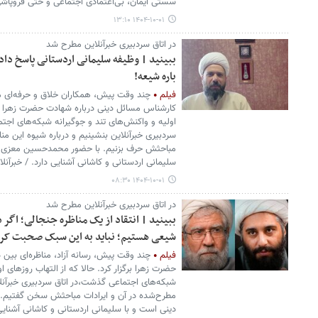
سستی ایمان، بی‌اعتمادی اجتماعی و حتی فروپاشی
۱۴۰۴-۱۰-۰۱ ۱۳:۱۰
در اتاق سردبیری خبرآنلاین مطرح شد
ببینید | وظیفه سلیمانی اردستانی پاسخ داد
باره شیعه!
فیلم
چند وقت پیش، همکاران خلاق و حرفه‌ای ما د
کارشناس مسائل دینی درباره شهادت حضرت زهرا برگز
اولیه و واکنش‌های تند و جوگیرانه شبکه‌های ا
سردبیری خبرآنلاین بنشینیم و درباره شیوه این من
مباحثش حرف بزنیم. با حضور محمدحسین معزی ک
سلیمانی اردستانی و کاشانی آشنایی دارد. / خبرآنلا
۱۴۰۴-۱۰-۰۱ ۰۸:۳۰
در اتاق سردبیری خبرآنلاین مطرح شد
ببینید | انتقاد از یک مناظره جنجالی؛ اگر
شیعی هستیم؛ نباید به این سبک صحبت کر
فیلم
چند وقت پیش، رسانه آزاد، مناظره‌ای بین
حضرت زهرا برگزار کرد. حالا که از التهاب روزهای ا
شبکه‌های اجتماعی گذشت،در اتاق سردبیری خبرآنلا
مطرح‌شده در آن و ایرادات مباحثش سخن گفتیم
دینی است و با سلیمانی اردستانی و کاشانی آشنایی 