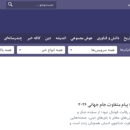
و
ریخ
دانش و فناوری
هوش مصنوعی
اندیشه
دین
کافه خبر
چندرسانه‌ای
یلترها
همه سرویس‌ها
همه انواع خبر
همه باک
ام متفاوت جام جهانی ۲۰۲۶
 تنها میدان رقابت فوتبال نبود؛ از سجده شکر و
زش‌های مغایر با باورهای دینی، صحنه‌هایی
فطرت خداجوی انسان همچنان زنده است و