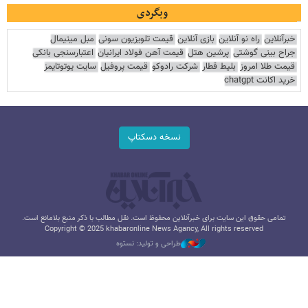
وبگردی
خبرآنلاین
راه نو آنلاین
بازی آنلاین
قیمت تلویزیون سونی
مبل مینیمال
جراح بینی گوشتی
پرشین هتل
قیمت آهن فولاد ایرانیان
اعتبارسنجی بانکی
قیمت طلا امروز
بلیط قطار
شرکت رادوکو
قیمت پروفیل
سایت یوتوتایمز
خرید اکانت chatgpt
نسخه دسکتاپ
تمامی حقوق این سایت برای خبرآنلاین محفوظ است. نقل مطالب با ذکر منبع بلامانع است.
Copyright © 2025 khabaronline News Agancy, All rights reserved
طراحی و تولید: نستوه