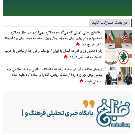
در بحث مشارکت کنید
ابوالفتح: حتی زمانی که می‌گوییم مذاکره نمی‌کنیم، در حال مذاکره
هستیم/ برجام برای ایران معجزه بود/ چون برجام به سود ایران بود آمریکا
از آن خارج شد
راز دشمنی وزیرخارجه لبنان با ایران / یوسف رجی چه ارتباطی با حزب
نزدیک به اسرائیل دارد؟
«پیمان مکه» و آرایش جدید منطقه / ائتلاف نظامی جدید اسلامی چه
پیامی برای تهران دارد؟ / مثلث ریاض، آنکارا و اسلام‌آباد علیه خلاء
امنیتی غرب