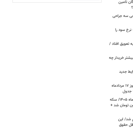
ان تامین
؟
 خروجی سه جراحی
نرخ سود را
ین خانوارها به تعویق افتاد /
بیشتر خریدار چه
ایط جدید
قیمت جدید دلار، یورو و سایر ارزها امروز ۱۷ مردادماه
قیمت جدید طلا و سکه امروز ۱۷ مردادماه ۱۴۰۵/ سکه
رز عبور کرد؛ طلا ۱۹ میلیون تومان شد +
 شد/ این
قل حقوق