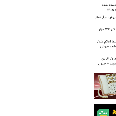
کسته شد/
 فروش مرغ کمتر
فتح کانال ۵.۵ میلیونی بورس/شاخص کل ۱۲۴ هزار
ما اعلام شد/
ام‌شده فروش
رو/ آخرین
 سهند + جدول