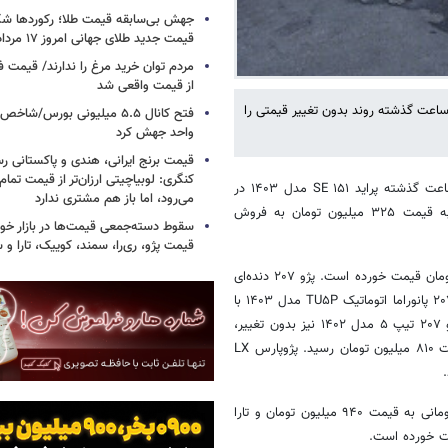
جهش بی‌سابقه قیمت طلا؛ رکوردها ش
قیمت جدید طلای جهانی امروز ۱۷ مرداد ۱۴۰۵
مردم توان خرید مرغ را ندارند/ قیمت
از قیمت واقعی شد
 کاهش قیمت خودرو در بازار کند شد؛ به طوری که اغلب خودروها طی ۲۴ ساعت گذشته روند بدون تغییر قیمتی را
واحد جهش کرد
قیمت برنج ایرانی، هندی و پاکستانی رس
کنگری: لوبیاچیتی ارزان‌تر از قیمت تم
، آن‌طور که گزارش‌ها نشان می‌دهد، طی ۲۴ ساعت گذشته پراید ۱۵۱ SE مدل ۱۴۰۳ در
می‌رود، اما باز هم مشتری ندارد
بازار خودرو به قیمت ۳۴۵ میلیون تومان و پراید ۱۵۱ SE مدل ۱۴۰۲ نیز به قیمت ۳۲۵ میلیون تومان به فروش
سقوط دسته‌جمعی قیمت‌ها در بازار خود
قیمت پژو، ری‌را، سمند، کوییک، تارا و
در این میان، قیمت پژو ۲۰۶ تیپ ۳ پانوراما مدل ۱۴۰۲ در بازار ۶۴۵ میلیون تومان قیمت خورده است. پژو ۲۰۷ دنده‌ای
مدل ۱۴۰۳ اما ۷۶۰ میلیون تومان به فروش رفت. این در حالی است که پژو ۲۰۷ پانوراما اتوماتیک TU۵P مدل ۱۴۰۳ با
کاهش ۵ میلیون تومانی، یک میلیارد و ۲۰ میلیون تومان به فروش رفت. پژو ۲۰۷ تیپ ۵ مدل ۱۴۰۲ نیز بدون تغییر،
۶۶۰ میلیون تومان قیمت پیدا کرد. اما پژوپارس ELX-TU۵ مدل ۱۴۰۲ به قیمت ۸۱۰ میلیون تومان رسید. پژوپارس LX
بنا به این گزارش، تارا اتوماتیک V۲ مدل ۱۴۰۳ در بازار با کاهش ۵ میلیون تومانی به قیمت ۹۴۰ میلیون تومان و تارا