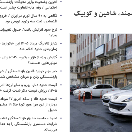
آخرین وضعیت واریز معوقات بازنشستگ
اجتماعی / رقم مابه‌التفاوت چقدر است
سمند، شاهین و کوییک
نگاهی به ۹۰ سال تورم در ایران /
اقتصادی، ثبت سه رکورد تورمی بود
نرخ سود افزایش یافت/ جدول تغییرات 
ببینید
شارژ کالابرگ مرداد ۱۴۰۵ ا
زمان‌بندی جدید اعلام شد
گزارش ویژه از بازار موتورسیکلت/ زنان 
موتورهایی هستند؟
خبر مهم درباره قانون بازنشستگی / شر
بازنشستگی زنان و مردان مشخص شد
۱۴۰۵/ ریزش قیمت دلار شدت گرفت + جدول
دوباره از این م
جدول
نحوه محاسبه حقوق بازنشستگان اعلام
شرایط، مستمری بازنشستگی را به حدا
می‌رساند