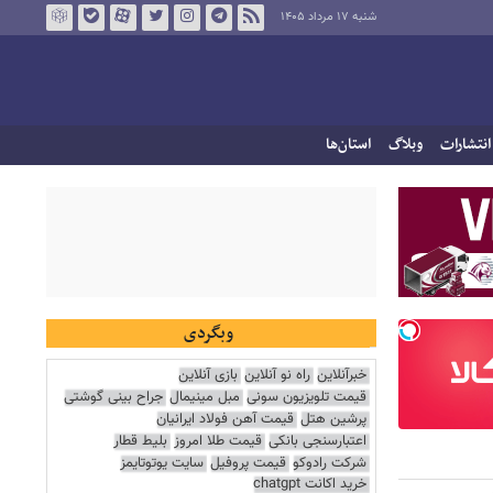
شنبه ۱۷ مرداد ۱۴۰۵
انتشارات
وبلاگ
استان‌ها
وبگردی
خبرآنلاین
راه نو آنلاین
بازی آنلاین
قیمت تلویزیون سونی
مبل مینیمال
جراح بینی گوشتی
پرشین هتل
قیمت آهن فولاد ایرانیان
اعتبارسنجی بانکی
قیمت طلا امروز
بلیط قطار
شرکت رادوکو
قیمت پروفیل
سایت یوتوتایمز
خرید اکانت chatgpt