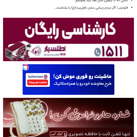
کتابی که تا اربعین سال بعد باید بخوانیم
فتوتیتر | اگر مردم زیباییِ سخن اهل‌بیت(ع) را بشناسند...