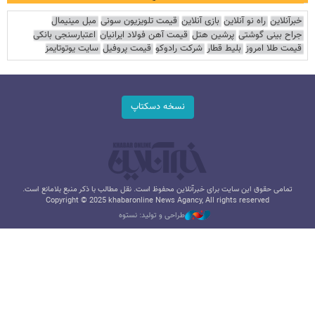
خبرآنلاین
راه نو آنلاین
بازی آنلاین
قیمت تلویزیون سونی
مبل مینیمال
جراح بینی گوشتی
پرشین هتل
قیمت آهن فولاد ایرانیان
اعتبارسنجی بانکی
قیمت طلا امروز
بلیط قطار
شرکت رادوکو
قیمت پروفیل
سایت یوتوتایمز
نسخه دسکتاپ
تمامی حقوق این سایت برای خبرآنلاین محفوظ است. نقل مطالب با ذکر منبع بلامانع است.
Copyright © 2025 khabaronline News Agancy, All rights reserved
طراحی و تولید: نستوه