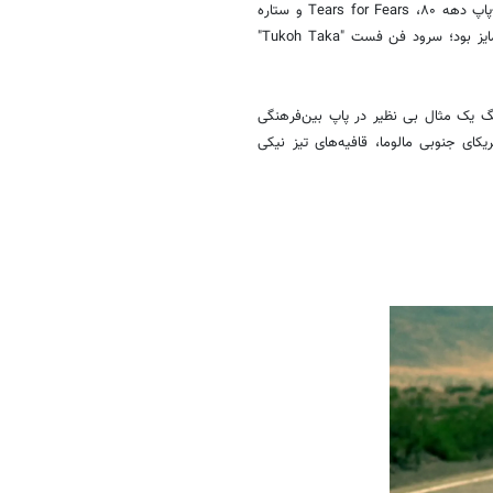
بیشتر آنها ناموفق بودند (از جمله یک همکاری عجیب بین افسانه‌های سینث-پاپ دهه ۸۰، Tears for Fears و ستاره
ترپ آتلانتا، لیل بیبی، که مانند یک کابوس بود)، اما یک آهنگ به وضوح متمایز بود؛ سرود فن فست "Tukoh Taka"
نگ یک مثال بی نظیر در پاپ بین‌فرهنگی
ای جنوبی مالوما، قافیه‌های تیز نیکی