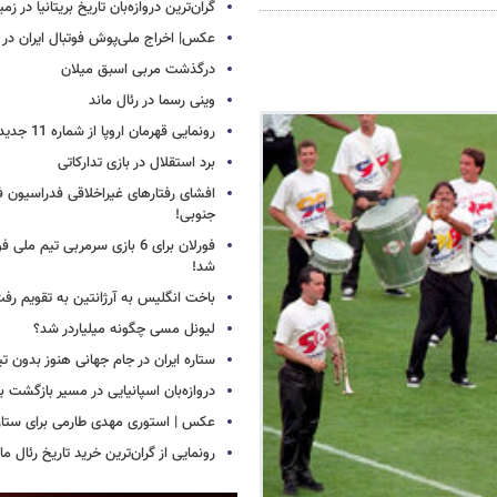
گران‌ترین دروازه‌بان تاریخ بریتانیا در زم
عکس| اخراج ملی‌پوش فوتبال ایران در 12 دقیقه!
درگذشت مربی اسبق میلان
وینی رسما در رئال ماند
رونمایی قهرمان اروپا از شماره 11 جدید
برد استقلال در بازی تدارکاتی
افشای رفتارهای غیراخلاقی فدراسیون فو
جنوبی!
فورلان برای 6 بازی سرمربی تیم مل
شد!
باخت انگلیس به آرژانتین به تقویم رفت
لیونل مسی چگونه میلیاردر شد؟
ستاره ایران در جام جهانی هنوز بدون ت
دروازه‌بان اسپانیایی در مسیر بازگشت ب
عکس | استوری مهدی طارمی برای ستاره 
رونمایی از گران‌ترین خرید تاریخ رئال ما