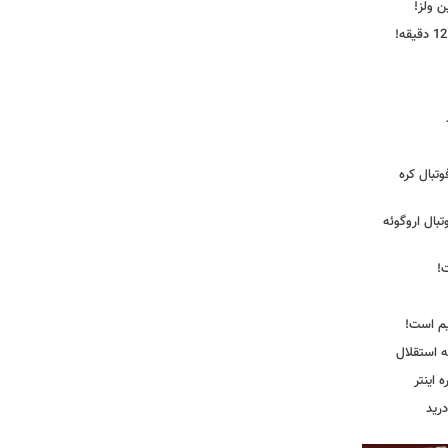
ین ولز!
تبال کره
ی فوتبال اروگوئه
!
یم است!
ه استقلال
اینتر
درید