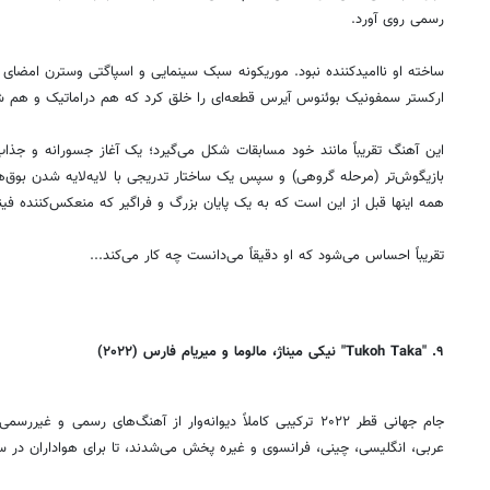
رسمی روی آورد.
ساخته‌ او ناامیدکننده نبود. موریکونه سبک سینمایی و اسپاگتی وسترن امضای خو
ارکستر سمفونیک بوئنوس آیرس قطعه‌ای را خلق کرد که هم دراماتیک و هم شا
این آهنگ تقریباً مانند خود مسابقات شکل می‌گیرد؛ یک آغاز جسورانه و جذا
بازیگوش‌تر (مرحله گروهی) و سپس یک ساختار تدریجی با لایه‌لایه شدن بوق‌ه
همه اینها قبل از این است که به یک پایان بزرگ و فراگیر که منعکس‌کننده ف
تقریباً احساس می‌شود که او دقیقاً می‌دانست چه کار می‌کند...
۹. "Tukoh Taka" نیکی میناژ، مالوما و میریام فارس (۲۰۲۲)
جام جهانی قطر ۲۰۲۲ ترکیبی کاملاً دیوانه‌وار از آهنگ‌های رسمی و 
عربی، انگلیسی، چینی، فرانسوی و غیره پخش می‌شدند، تا برای هواداران در 