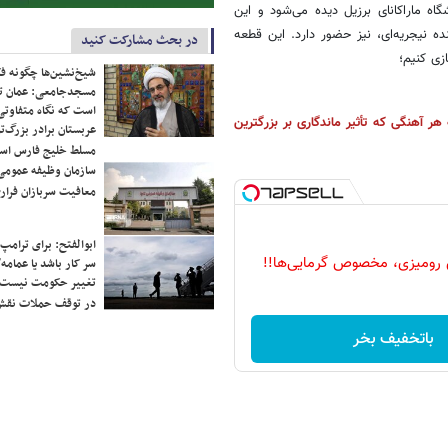
گاه ماراکانای برزیل دیده می‌شود و این
ه نیجریه‌ای، نیز حضور دارد. این قطعه
در بحث مشارکت کنید
شیخ‌نشین‌ها چگونه فک
مسجدجامعی: عمان تن
است که نگاه متفاوتی 
لکه هر آهنگی که تأثیر ماندگاری بر بزرگترین
عربستان برادر بزرگ‌
مسلط خلیج فارس ا
سازمان وظیفه عمومی 
معافیت سربازان فراری
ابوالفتح: برای ترامپ
 رومیزی، مخصوص گرمایی‌ها!!
سر کار باشد یا عمامه/
تغییر حکومت نیست/ 
در توقف حملات نقش
باتخفیف بخر