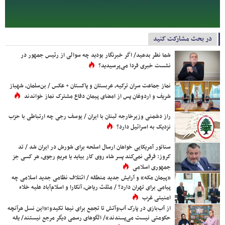
در بحث مشارکت کنید
شما نظر بدهید/ اگر خبرنگار بودید چه سوالی از رئیس جمهور در
نشست خبری فردا می‌پرسیدید؟
نماز جماعت سران ترکیه، عربستان و پاکستان + عکس / بن‌سلمان، شهباز
شریف و اردوغان پس از امضای پیمان دفاع مشترک نماز خواندند
راز دشمنی وزیرخارجه لبنان با ایران / یوسف رجی چه ارتباطی با حزب
نزدیک به اسرائیل دارد؟
سناتور آمریکایی خواهان ارسال اسلحه برای شورش در ایران شد / تد
کروز: فرقی نمی‌کند پسر شاه روی کار بیاید یا مریم رجوی، هر کسی جز
جمهوری اسلامی
«پیمان مکه» و آرایش جدید منطقه / ائتلاف نظامی جدید اسلامی چه
پیامی برای تهران دارد؟ / مثلث ریاض، آنکارا و اسلام‌آباد علیه خلاء
امنیتی غرب
از آب‌بازی در پارک آب‌وآتش تا تجمع برای نیما تکیدو؛«این نسل هرآنچه
حکومتی نیست می‌پسندند»/ الگوهای رسمی دیگر مرجع نیستند/ یقه