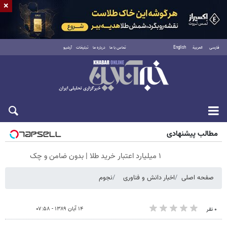
×
فارسی
العربية
English
تماس با ما
درباره ما
تبلیغات
آرشیو
شنبه ۱۷ مرداد ۱۴۰۵
مطالب پیشنهادی
۱ میلیارد اعتبار خرید طلا | بدون ضامن و چک
صفحه اصلی
اخبار دانش و فناوری
نجوم
۱۴ آبان ۱۳۸۹ - ۰۷:۵۸
۰ نفر