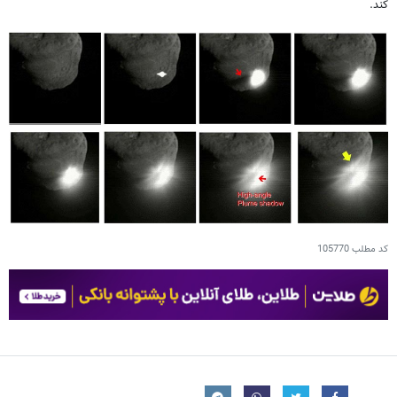
کند.
کد مطلب
105770