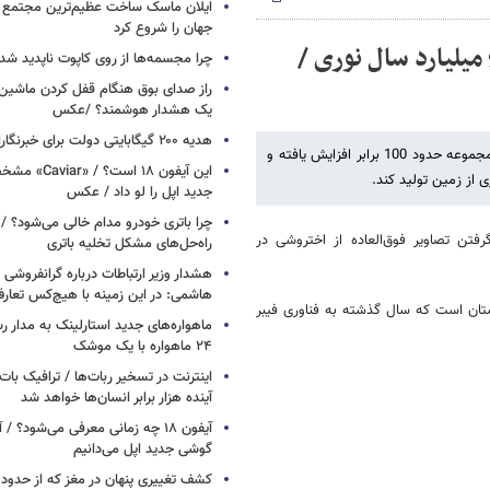
ایلان ماسک ساخت عظیم‌ترین مجتمع ت
جهان را شروع کرد
نخستین تصویر از اختروشی دوگانه در فاصله 9 میلیارد سال نوری /
چرا مجسمه‌ها از روی کاپوت‌ ناپدید ش
راز صدای بوق هنگام قفل کردن ماشین /
یک هشدار هوشمند؟ /عکس
هدیه ۲۰۰ گیگابایتی دولت برای خبرنگاران ایرانسلی
با تجهیز مجموعه تلسکوپ رادیویی ای-مرلین به فناوری فیبر نوری، توان این مجموعه حدود 100 برابر افزایش یافته و
این آیفون ۱۸ است؟
جدید اپل را لو داد / عکس
چرا باتری خودرو مدام خالی می‌شود؟ / 
فتن تصاویر فوق‌العاده از اختروشی در
راه‌حل‌های مشکل تخلیه باتری
هشدار وزیر ارتباطات درباره گرانفروشی ا
هاشمی: در این زمینه با هیچ‌کس تعارف
 رادیویی در انگلستان است که سال گذشته به فناوری فیبر
ماهواره‌های جدید استارلینک به مدار رس
۲۴ ماهواره با یک موشک
آینده هزار برابر انسان‌ها خواهد شد
آیفون ۱۸ چه زمانی معرفی می‌شود؟ / 
گوشی جدید اپل می‌دانیم