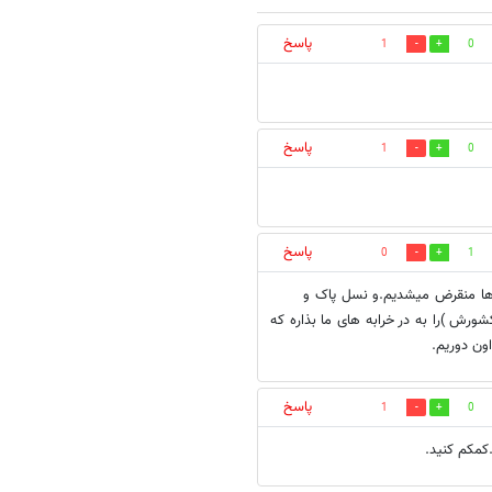
پاسخ
1
0
پاسخ
1
0
پاسخ
0
1
رها منقرض میشدیم.و نسل پاک و
شورش )را به در خرابه های ما بذاره که
ون دوریم.
پاسخ
1
0