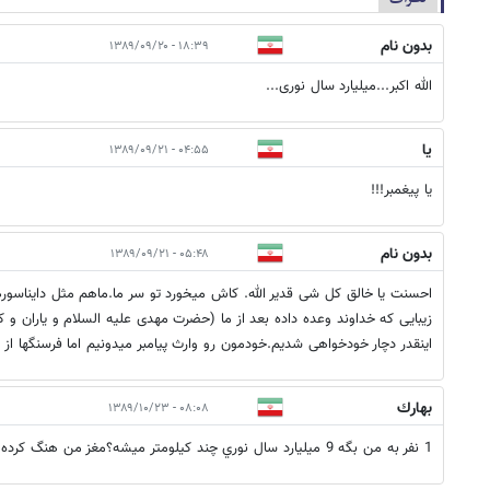
بدون نام
۱۸:۳۹ - ۱۳۸۹/۰۹/۲۰
الله اکبر...میلیارد سال نوری...
یا
۰۴:۵۵ - ۱۳۸۹/۰۹/۲۱
یا پیغمبر!!!
بدون نام
۰۵:۴۸ - ۱۳۸۹/۰۹/۲۱
احسنت یا خالق کل شی قدیر الله. کاش میخورد تو سر ما.ماهم مثل دایناسو
زیبایی که خداوند وعده داده بعد از ما (حضرت مهدی علیه السلام و یاران و ک
اینقدر دچار خودخواهی شدیم.خودمون رو وارث پیامبر میدونیم اما فرسنگها از ا
بهارك
۰۸:۰۸ - ۱۳۸۹/۱۰/۲۳
1 نفر به من بگه 9 ميليارد سال نوري چند كيلومتر ميشه؟مغز من هنگ كرده.كمكم كنيد.