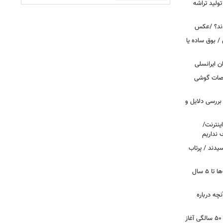
ولید تراشه
دند؟ /عکس
 بوق ساده یا
 / «Caviar» مشخصات گوشی
بررسی دلایل و
ینترنت/
 نداریم
یدند / پرتاب
اینترنت در تسخیر ربات‌ها / ترافیک بات‌ها تا ۵ سال
آنچه درباره
کشف تغییری پنهان در مغز که از حدود ۵۰ سالگی آغاز