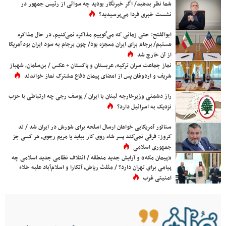
شما نظر بدهید/ اگر خبرنگار بودید چه سوالی از رئیس جمهور در
نشست خبری فردا می‌پرسیدید؟
ابوالفتح: حتی زمانی که می‌گوییم مذاکره نمی‌کنیم، در حال مذاکره
هستیم/ برجام برای ایران معجزه بود/ چون برجام به سود ایران بود آمریکا
از آن خارج شد
نماز جماعت سران ترکیه، عربستان و پاکستان + عکس / بن‌سلمان، شهباز
شریف و اردوغان پس از امضای پیمان دفاع مشترک نماز خواندند
راز دشمنی وزیرخارجه لبنان با ایران / یوسف رجی چه ارتباطی با حزب
نزدیک به اسرائیل دارد؟
سناتور آمریکایی خواهان ارسال اسلحه برای شورش در ایران شد / تد
کروز: فرقی نمی‌کند پسر شاه روی کار بیاید یا مریم رجوی، هر کسی جز
جمهوری اسلامی
«پیمان مکه» و آرایش جدید منطقه / ائتلاف نظامی جدید اسلامی چه
پیامی برای تهران دارد؟ / مثلث ریاض، آنکارا و اسلام‌آباد علیه خلاء
امنیتی غرب