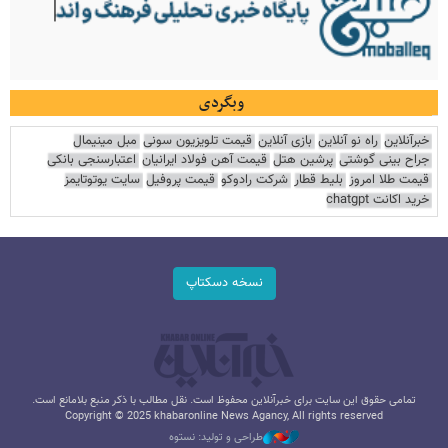
وبگردی
خبرآنلاین
راه نو آنلاین
بازی آنلاین
قیمت تلویزیون سونی
مبل مینیمال
جراح بینی گوشتی
پرشین هتل
قیمت آهن فولاد ایرانیان
اعتبارسنجی بانکی
قیمت طلا امروز
بلیط قطار
شرکت رادوکو
قیمت پروفیل
سایت یوتوتایمز
خرید اکانت chatgpt
نسخه دسکتاپ
تمامی حقوق این سایت برای خبرآنلاین محفوظ است. نقل مطالب با ذکر منبع بلامانع است.
Copyright © 2025 khabaronline News Agancy, All rights reserved
طراحی و تولید: نستوه