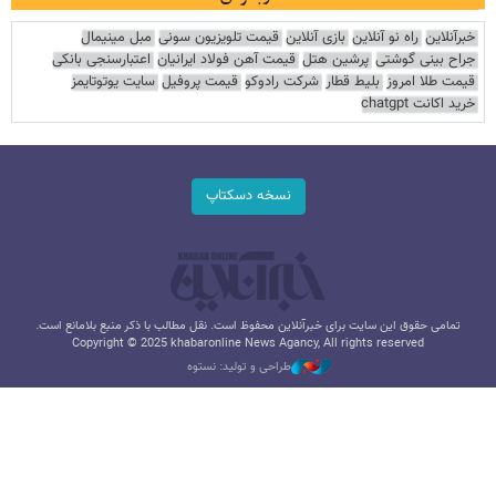
خبرآنلاین
راه نو آنلاین
بازی آنلاین
قیمت تلویزیون سونی
مبل مینیمال
جراح بینی گوشتی
پرشین هتل
قیمت آهن فولاد ایرانیان
اعتبارسنجی بانکی
قیمت طلا امروز
بلیط قطار
شرکت رادوکو
قیمت پروفیل
سایت یوتوتایمز
خرید اکانت chatgpt
نسخه دسکتاپ
تمامی حقوق این سایت برای خبرآنلاین محفوظ است. نقل مطالب با ذکر منبع بلامانع است.
Copyright © 2025 khabaronline News Agancy, All rights reserved
طراحی و تولید: نستوه