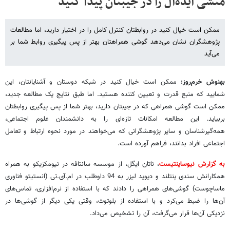
منشی ایده‌آل را در جیبتان پیدا کنید
ممکن است خیال کنید در روابطتان کنترل کامل را در اختیار دارید، اما مطالعات
پژوهشگران نشان می‌دهد گوشی همراهتان بهتر از پس پیگیری روابط شما بر
می‌آید
بهنوش خرم‌روز:
ممکن است خیال کنید در شبکه دوستان و آشنایانتان، ‌این
شمایید که منبع قدرت و تعیین کننده هستید. اما طبق نتایج یک مطالعه جدید،
ممکن است گوشی همراهی که در جیبتان دارید،‌ بهتر شما از پس پیگیری روابطتان
بربیاید. این مطالعه امکانات تازه‌ای را به دانشمندان علوم اجتماعی،
همه‌گیرشناسان و سایر پژوهشگرانی که می‌خواهند در مورد نحوه ارتباط و تعامل
اجتماعی افراد بدانند، فراهم آورده است.
به گزارش نیوساینتیست
، ناتان ایگل، از موسسه سانتافه در نیومکزیکو به همراه
همکارانش سندی پنتلند و دیوید لیزر به 94 داوطلب در ام.آی.تی (انستیتو فناوری
ماساچوست) گوشی‌های همراهی را دادند که با استفاده از نرم‌افزاری، تماس‌های
آن‌ها را ضبط می‌کرد و با استفاده از بلوتوث، وقتی یکی دیگر از گوشی‌ها در
نزدیکی آن‌ها قرار می‌گرفت، آن را تشخیص می‌داد.