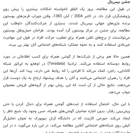
جشن بیس‌بال
در طول این مطالعه، بروز یک اتفاق ناخواسته امکانات بیشتری را پیش روی
پژوهشگران قرار داد. در اکتبر 2004 / آبان 1383، وقتی جوراب قرمزهای بوستون
برنده بازی‌های جهانی بیس‌بال شدند، بسیاری از شرکت‌کنندگان داوطلب این
مطالعه، برای جشن در مرکز بوستون گرد آمده بودند. طراحان حمل‌ونقل بوستون
می‌توانستند از برج‌های تلفن همراه برای تعقیب حرکت افراد در طول این مهاجرت
غیرعادی استفاده کنند و به نحوه عملکرد شبکه‌های اجتماعی آنان بهتر پی ببرند.
همین حالا هم برخی از شرکت‌ها از گوشی همراه برای کسب اطلاعاتی در مورد
روابط دوستانه استفاده می‌کنند. ترادیتا (Teradata) در اوهایو به اپراتور شبکه
کانادایی،‌ راجرز، کمک می‌کند تا افرادی را که روابط غنی دارند، پیدا کند. آن‌ها این
افراد را رهبران اجتماعی می‌نامند و آنان را هدف پیشنهاد ارجاع به یک دوست قرار
می‌دهند. نتایج حاکی از آن است که این روش بهتر از گروه‌های فروش معمولی
جواب می‌دهد.
با این حال، احتمال استفاده از ثبت‌های گوشی همراه برای دنبال کردن یا حتی
پیش‌بینی رفتار، ‌بدون اجازه صاحبان گوشی‌های همراه، حس وجود یک شبح ناظر را
ایجاد می‌کند. جورجی کازینت که در دانشگاه کرنل نیویورک به عنوان تحلیل‌گر
کیفی روی شبکه‌های اجتماعی آنلاین مطالعه می‌کند، در این باره می‌گوید: « در این
جا مشکلات جدی در زمینه حریم خصوصی وجود دارد.»