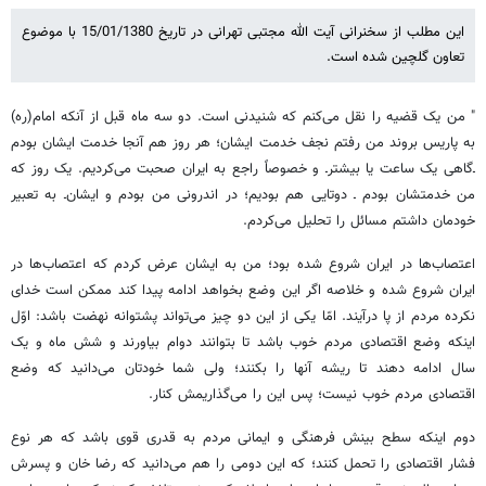
این مطلب از سخنرانی آیت الله مجتبی تهرانی در تاریخ 15/01/1380 با موضوع
تعاون گلچین شده است.
" من یک قضیه را نقل می‌کنم که شنیدنی است. دو سه ماه قبل از آنکه امام(ره)
به پاریس بروند من رفتم نجف خدمت ایشان؛ هر روز هم آنجا خدمت ایشان بودم
ـ‌گاهی یک ساعت یا بیشترـ و خصوصاً راجع به ایران صحبت می‌کردیم. یک روز که
من خدمتشان بودم ـ دوتایی هم بودیم؛ در اندرونی من بودم و ایشان‌ـ به تعبیر
خودمان داشتم مسائل را تحلیل می‌کردم.
اعتصاب‌ها در ایران شروع شده بود؛ من به ایشان عرض کردم که اعتصاب‌ها در
ایران شروع شده و خلاصه اگر این وضع بخواهد ادامه پیدا کند ممکن است خدای
نکرده مردم از پا درآیند. امّا یکی از این دو چیز می‌تواند پشتوانه نهضت باشد: اوّل
اینکه وضع اقتصادی مردم خوب باشد تا بتوانند دوام بیاورند و شش ماه و یک
سال ادامه دهند تا ریشه آنها را بکنند؛ ولی شما خودتان می‌دانید که وضع
اقتصادی مردم خوب نیست؛ پس این را می‌گذاریمش کنار.
دوم اینکه سطح بینش فرهنگی و ایمانی مردم به قدری قوی باشد که هر نوع
فشار اقتصادی را تحمل کنند؛ که این دومی را هم می‌دانید که رضا خان و پسرش