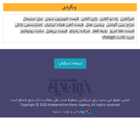
وبگردی
خبرآنلاین
راه نو آنلاین
بازی آنلاین
قیمت تلویزیون سونی
مبل مینیمال
جراح بینی گوشتی
پرشین هتل
قیمت آهن فولاد ایرانیان
اعتبارسنجی بانکی
قیمت طلا امروز
بلیط قطار
شرکت رادوکو
قیمت پروفیل
سایت یوتوتایمز
خرید اکانت chatgpt
نسخه دسکتاپ
تمامی حقوق این سایت برای خبرآنلاین محفوظ است. نقل مطالب با ذکر منبع بلامانع است.
Copyright © 2025 khabaronline News Agancy, All rights reserved
طراحی و تولید: نستوه