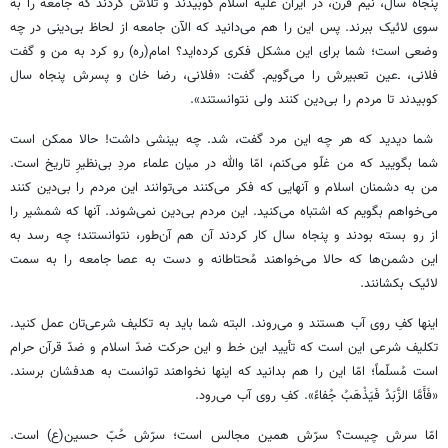
پنجاه سال، نیم قرن، در ایران علیه اسلام کوبیدند و تلاش کردند که جامعه را به
سوی لائیک ببرند. پس این را هم می‌دانید که الآن جامعه از لحاظ بی‌دینی در چه
وضعی است؛ شما برای این مشکل فکری کرده‌اید؟ امام(ره) رو کرد به من و گفت
فلانی، ـ‌عین تعبیرش را می‌گویم‌ـ گفت: «فلانی، رضا خان و پسرش پنجاه سال
کوبیدند تا مردم را بی‌دین کنند ولی نتوانستند».
شما دیدید که هر چه این مرد گفت، شد. چه بینشی داشت! حالا ممکن است
شما بگویید که من غلّو می‌کنم، امّا والله در میان علماء مردِ بی‌نظیرِ تاریخ است.
من به دشمنان اسلام و آنهایی که فکر می‌کنند می‌توانند این مردم را بی‌دین کنند
می‌خواهم بگویم که اشتباه می‌کنید. این مردم بی‌دین نمی‌شوند. آنها که شمشیر را
از رو بسته بودند و پنجاه سال کار کردند آن هم آن‌طور، نتوانستند؛ چه رسد به
این دشمن‌ها که حالا می‌خواهند مُحتاطانه و دست به عصا جامعه را به سمت
لائیک بکشانند.
اینها کفِ روی آب هستند و می‌روند. البته شما باید به تکلیف شرعی‌تان عمل کنید.
تکلیف شرعی این است که تأیید این خط و این حرکت ضدّ اسلام و ضدّ قرآن حرام
است مُسلّماً؛ امّا این را هم بدانید که اینها نخواهند توانست به هدفشان برسند.
«فَأَمَّا الزَّبَدُ فَیَذْهَبُ جُفاءً». کفِ روی آب می‌رود.
امّا سرش چیست؟ سرّش همین مجالس است؛ سرّش حُبّ حسین(ع) است.