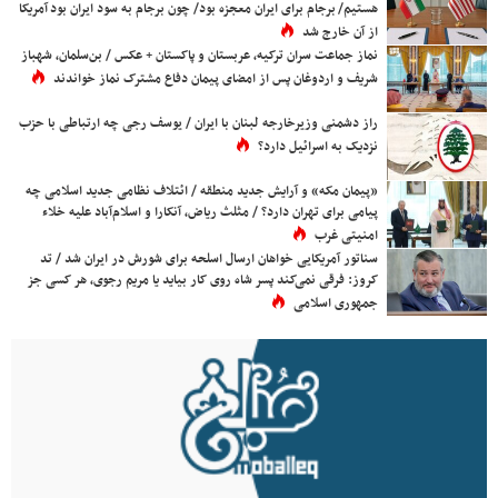
هستیم/ برجام برای ایران معجزه بود/ چون برجام به سود ایران بود آمریکا
از آن خارج شد
نماز جماعت سران ترکیه، عربستان و پاکستان + عکس / بن‌سلمان، شهباز
شریف و اردوغان پس از امضای پیمان دفاع مشترک نماز خواندند
راز دشمنی وزیرخارجه لبنان با ایران / یوسف رجی چه ارتباطی با حزب
نزدیک به اسرائیل دارد؟
«پیمان مکه» و آرایش جدید منطقه / ائتلاف نظامی جدید اسلامی چه
پیامی برای تهران دارد؟ / مثلث ریاض، آنکارا و اسلام‌آباد علیه خلاء
امنیتی غرب
سناتور آمریکایی خواهان ارسال اسلحه برای شورش در ایران شد / تد
کروز: فرقی نمی‌کند پسر شاه روی کار بیاید یا مریم رجوی، هر کسی جز
جمهوری اسلامی