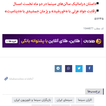
◾️
داستان دراماتیک سالن‌های سینما در دو ماه نخست امسال
◾️
رقابت جواد عزتی با «خورشید» و پژمان جمشیدی با «دینامیت»
۵۷۲۴۵
کد مطلب
1544877
برچسب‌ها
اکران سینما
سینمای ایران
بازیگران سینما و تلویزیون ایران