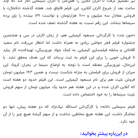
تیر تصمیم گرفت تا اکران آنلاین را هم‌زمان با اکران سینمایی آغاز کند که چند
ساعت بعد از شروع اکران آنلاین، این فیلم قاچاق شد. هفته گذشته «تکخال» با
فروشی معادل سه میلیون و ۷۰۰ هزارتومان و توانست ۱۶۹ بیننده را پای پرده
سینماها بنشاند. این رقم نسبت به هفته گذشته نصف شده است.
«خون شد» با کارگردانی مسعود کیمیایی هم، از زمان اکران در سی و هشتمین
جشنواره فیلم فجر حواشی زیادی به همراه داشت اما انتظار می‌رفت نام سعید
آقاخانی و سابقه فیلمسازی کیمیایی به کمک جواد نوروزبیگی، تهیه‌کننده کار بیاید
تا فروش خوبی را برای این فیلم به ثبت برساند که این هدف محقق نشد. با
این‌حال، نوروزبیگی معتقد است با توجه به اوضاع سینما در بحران کرونا، این
میزان از فروش برای فیلمش به منزله شکست نیست و همین ۱۹۳ میلیون تومان
فروش بلیت هم برای نام مسعود کیمیایی است. این فیلم حدود دو هفته است
که آنلاین اکران شده و در این هفته هم حدود یک میلیون تومان از سهم فروش
بلیت سینماها را به خود اختصاص داده است.
فیلم سینمایی «لاله» با کارگردانی اسدالله نیک‌نژاد که دو هفته پیش، تنها دو
تماشگر داشت، این هفته هیچ مخاطبی نداشت و از سهم گیشه هیچ چیز را از آن
خود نکرد.
در این‌باره بیشتر بخوانید: