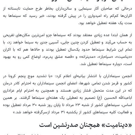
درحالی که صاحبان آثار سینمایی و سالن‌داران بخاطر طرح حمایت تابستانه از
اکران‌ها کم‌کم راه امیدواری را در پیش گرفته بودند، خبر رسید که سینماها به
مدت یک هفته تعطیل خواهد بود.
از همان ابتدا عده زیادی معتقد بودند که سینماها جزو امن‌ترین مکان‌های تفریحی
به حساب می‌آیند و تعطیل کردن چنین جایی، آسیبی جدی به سینما خواهد زد، با
تمام این شرایط سینماها حدود یک‌سال تعطیل بودند و حالاها هم که با اکران
«دینامیت»، «سیاه‌باز»، «مدیترانه» و «قصه عشق پدرم»، اوضاع کمی رو به بهبود
است، دوباره سینماها تعطیل شد.
انجمن سینماداران با انتشار بیانیه‌ای اعلام کرد: «با تشدید موج پنجم کرونا در
کشور و قرمز شدن تمامی شهرها، اعضای انجمن سینماداران به احترام کادر درمان
که در این مدت متحمل فشار زیادی هستند و همچنین به احترام ایام عزاداری
اباعبدالله الحسین (ع) تصمیم به تعطیلی یک هفته‌ای سینماها گرفتند. بر همین
اساس، سینماهای کشور از شنبه ۲۳ مرداد تا پایان روز شنبه ۳۰ مرداد تعطیل بوده
و فعالیت کلیه سینماهای کشور از یکشنبه ۳۱ مرداد ازسرگرفته خواهد شد.»
«دینامیت» همچنان صدرنشین است