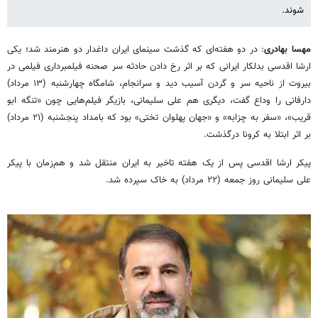
شوند.
مهسا
بهادری
: در دو هفته‌ای که گذشت سینمای ایران داغدار دو هنرمند شد؛ یکی
ارشا اقدسی بدلکار ایرانی که بر اثر رخ دادن حادثه سر صحنه فیلمبرداری فیلمی در
بیروت از ناحیه سر و گردن آسیب دید و سرانجام، شامگاه چهارشنبه (۱۳ مرداد)
دارفانی را وداع گفت، دیگری هم علی سلیمانی، بازیگر فیلم‌هایی چون «تنگه ابو
قریب»، «سفر به چزابه» و «جهان پهلوان تختی» بود که بامداد پنجشنبه (۲۱ مرداد)
بر اثر ابتلا به کرونا درگذشت.
پیکر ارشا اقدسی پس از یک هفته تاخیر به ایران منتقل شد و هم‌زمان با پیکر
علی سلیمانی روز جمعه (۲۲ مرداد) به خاک سپرده شد.