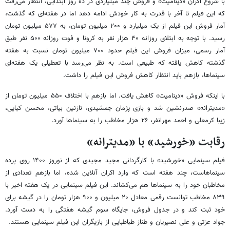
با شروع اکران «دینامیت» و فروش چند میلیاردی در ده روز ابتدایی، انتظار می‌رفت
که این فیلم تا آخر با قدرت به کار خودش ادامه دهد اما در هفته‌ای که گذشت،
آمار فروش این فیلم از یک میلیارد و ۲۰۰ میلیون تومان، به ۵۷۷ میلیون تومان
رسید. با توجه به ابتلای روزانه ۴۰ هزار نفر به کرونا و فوت روزانه ۵۰۰ نفر طبق
آمار رسمی، میزان فروش این فیلم حدود ۷۰۰ میلیون تومان نسبت به هفته
گذشته کاهش یافته که طبیعی است. به نظر می‌رسد با تعطیلی یک هفته‌ای
سینماها، بازهم باید انتظار کاهش فروش این فیلم را داشت.
با اینکه فروش «دینامیت» کاهش یافت. اما بازهم با اختلاف ۵۵۰ میلیون تومان از
«مدیترانه» صدرنشین شد و بازی پژمان جمشیدی، نازنین بیاتی، محسن کیایی،
زیبا کرمعلی و احمد مهرانفر، ۲۶ هزار مخاطب را به سینماها آورد.
رقابت «خورشید» با «مدیترانه»
فیلم سینمایی «خورشید» با کارگردانی مجید مجیدی که از نوروز ۱۴۰۰ روی پرده
سینماهاست، چند هفته است که وارد اکران آنلاین شده، اما بازهم تعدادی از
مخاطبان خود را به سینماها هم می‌کشاند. این فیلم سینمایی در یک هفته اخیر با
۸۳۹ مخاطب توانست رقمی معادل ۲۰ میلیون و ۹۰۰ هزار تومان را در گیشه برای
خود ثبت کند و در جدول فروش، جایگاه سوم گیشه هفتگی را به دست آورد.
جواد عزتی و علی نصیریان و طناز طباطبایی از بازیگران این فیلم سینمایی هستند.