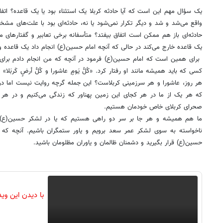
یک سؤال مهم این است که آیا حادثه کربلا یک استثناء بود یا یک قاعده؟ اتفا
واقع می‌شد و شد و دیگر تکرار نمی‌شود یا نه، حادثه‌ای بود با علت‌های مش
حادثه‌ای باز هم ممکن است اتفاق بیفتد؟ متأسفانه برخی تعابیر و گفتارهای ما 
یک قاعده خارج می‌کند در حالی که آنچه امام حسین(ع) انجام داد یک قاعده و
برای همین است که امام حسین(ع) فرمود در آنچه که من انجام دادم برای ش
کسی که باید همیشه مانند او رفتار کرد. «کُلُّ یَومٍ عاشورا و کُلُّ أرضٍ کَربَ
هر روز، عاشورا و هر سرزمینی کربلاست؟ این جمله گرچه روایت نیست اما
که هر یک از ما در هر کجای این زمین پهناور که زندگی می‌کنیم و در ه
صحرای کربلای خاص خودمان هستیم.
ما هم همیشه و هر جا بر سر دو راهی هستیم که یا در لشکر حسین(ع) قر
ناخواسته به سوی لشکر عمر سعد برویم و یاور ستمگران باشیم. آنچه که ا
حسین(ع) قرار بگیرید و دشمنان ظالمان و یاوران مظلومان باشید.
با دیدن این وی