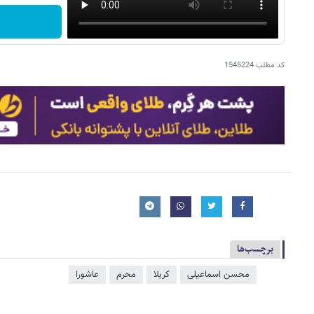
کد مطلب
1545224
برچسب‌ها
محسن اسماعیلی
کربلا
محرم
عاشورا