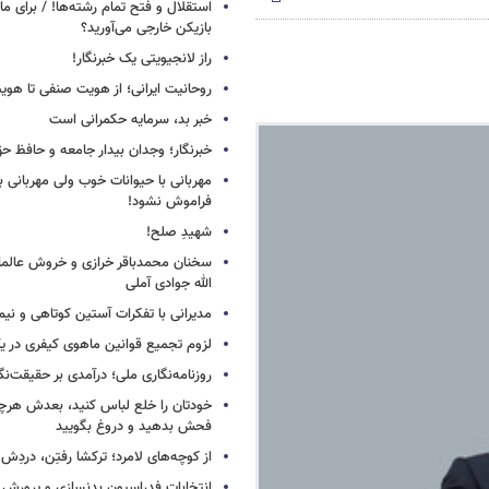
استقلال و فتح تمام رشته‌ها! / برای 
بازیکن خارجی می‌آورید؟
راز لانجیویتی یک خبرنگار!
روحانیت ایرانی؛ از هویت صنفی تا هوی
خبر بد، سرمایه حکمرانی است
خبرنگار؛ وجدان بیدار جامعه و حافظ ح
مهربانی با حیوانات خوب ولی مهربانی با
فراموش نشود!
شهیدِ صلح!
سخنان محمدباقر خرازی و خروش عالم
الله جوادی آملی
مدیرانی با تفکرات آستین کوتاهی و نی
لزوم تجمیع قوانین ماهوی کیفری در 
روزنامه‌نگاری ملی؛ درآمدی بر حقیقت‌نگا
خودتان را خلع لباس کنید، بعدش هرچ
فحش بدهید و دروغ بگویید
از کوچه‌های لامرد؛ ترکشا رفتِن، دردِش 
انتخابات فدراسیون بدنسازی و پرورش 