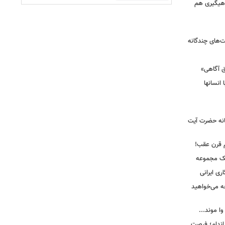
ماهیگیری هم
ت‌های چندگانه
ق آگاهی»
 انسانها
انه حضرت آیت
م قرن عقب!
یک مجموعه
ری ایرانی
ه می‌خواهید
وا موند...
اندام؛ فرصت