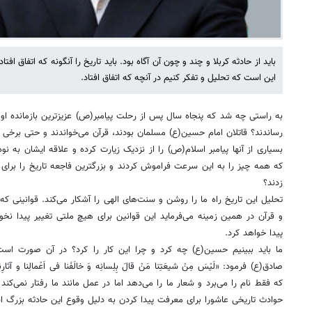
باید از حادثه کربلا و چند و چون آن آگاه بود. باید تاریخ را آنگونه که اتفاق افتا
این است که تحلیل و تفکر کنیم در آنچه که اتفاق افتاد.
به راستی چه شد که پنجاه سال پس از رحلت پیامبر(ص) عزیزترین بازمانده ا
رساندند؟ قاتلان امام حسین(ع) مسلمان بودند، قرآن می‌خواندند و حتی برخی از
بسیاری از آنها پیامبر اسلام(ص) را از نزدیک زیارت کرده و علاقه ایشان به ن
که همه چیز را به این سرعت فراموش کردند و بزرگترین فاجعه تاریخ را برای 
زدند؟
تحلیل این تاریخ راه ما را روشن و سنت‌های الهی را آشکار می‌کند. قوانینی ک
و قرآن در همین زمینه می‌فرماید این قوانین برای هیچ ملتی تغییر پیدا نخ
پیدا خواهد کرد.
ما باید ببینیم حسین(ع) چه کرد و چرا این کار را کرد؟ در آن صورت ا
صادق(ع) فرمود: «لَیْسَ مِنْ شیعَتِنا مَنْ قالَ بِلِسانِه وَ خالَفَنا فی اَعْمالِنا
که فقط نام را می‌برد و شعار ما را می‌دهد اما در عمل مانند ما رفتار نمی‌کند
حوادث تاریخی عاشورا برای معرفت پیدا کردن به دلیل وقوع این حادثه بزرگ 