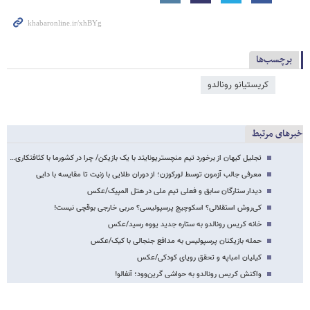
برچسب‌ها
کریستیانو رونالدو
خبرهای مرتبط
تجلیل کیهان از برخورد تیم منچستریونایتد با یک بازیکن/ چرا در کشورما با کثافتکاری…
معرفی جالب آزمون توسط لورکوزن؛ از دوران طلایی با زنیت تا مقایسه با دایی
دیدار ستارگان سابق و فعلی تیم ملی در هتل المپیک/عکس
کی‌روش استقلالی؟ اسکوچیچ پرسپولیسی؟ مربی خارجی بوقچی نیست!
خانه کریس رونالدو به ستاره جدید یووه رسید/عکس
حمله بازیکنان پرسپولیس به مدافع جنجالی با کیک/عکس
کیلیان امباپه و تحقق رویای کودکی‌/عکس
واکنش کریس رونالدو به حواشی گرین‌وود؛ آنفالو!