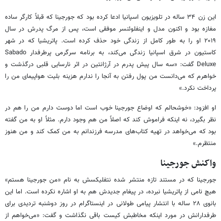
این زن ۳۴ ساله در تلویزیون اسپانیا ادعا کرده بود که جورجینا که قبلاً کارگر ساده
مغازه بود و اکنون مدل و اینفلوئنسر موفقی است، پس از مرگ پدرش در سال
۲۰۱۹ او را به طور کامل از زندگی خود حذف کرده است. پاتریشیا که در شهر
کاستیون در شرق اسپانیا زندگی می‌کند، به برنامه سرگرمی پرطرفدار Sabado
Deluxe گفت: «سه سال پیش پدرم در آرژانتین در اثر نارسایی قلبی درگذشت و
خواهرم که می‌دانست من پول رفتن به آنجا را ندارم هزینه بلیت هواپیمای من را
پرداخت نکرد.»
او افزود: «خوشحالم که اوضاع جورجینا خوب است اما دوست دارم من را هم در
نظر بگیرد، نه اینکه فراموش کند که اصلاً من هم وجود دارم. مثلاً او به من گفته
بود که می‌خواهد در تهیه کتاب‌های مدرسه فرزندانم به من کمک کند و من هنوز
منتظرم.»
واکنش جورجینا
جورجینا که در مستند تازه منتشر شده نتفلیکسش به نام «من جورجینا هستم»
هیچ نامی از پاتریشیا نبرده، در پیغام جدیدش هم به او اشاره نکرده است. اما این
بانوی ۲۸ ساله با انتشار پیامی طولانی در اینستاگرام در روز دوشنبه تردیدی برای
طرفدارانش در مورد اینکه مخاطبش کیست باقی نگذاشت و گفت: «می‌خواهم از