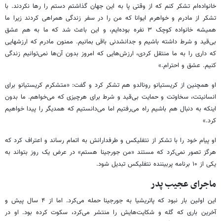
خانواده‌ام تشکر کنم که از وقتی پا به این جهان گذاشتم دستم را رها نکردند. با
تشکر از مادرم و خواهرم ایوانا که من را در سفر زندگی همراهی کردند زیرا ما
همیشه خانواده کوچک ۳ نفره بوده‌ایم، و این باعث شد که ما به هم عشق
بی‌قید و شرط داشته باشیم و جدانشدنی باقی بمانیم. ممنون مادرم که ارزشهایی
که داری را به ما منتقل کردی، ارزش‌هایی که امروز بدون آن‌ها نمی‌توانیم زندگی
کنیم. عشق و احترام.»
او همچنین از کریستیانو رونالدو هم تشکر کرد و گفت: «متشکرم کریستیانو برای
انسانیتت، سخاوتت و حمایت بی‌قید و شرط برای هرچیزی که می‌خواهم. ما بدون
اینکه به دنبال هم باشیم راه می‌رفتیم اما می‌دانستیم که همدیگر را پیدا خواهیم
کرد.»
او پیام خود را با تشکر از نتفلیکس و طرفدارانش به اتمام رساند و اعتراف کرد که
هرگز تصور نمی‌کرد که مستند «من جورجینا هستم» در عرض یک روز بتواند به
یکی از ۱۰ برنامه پربیننده نتفلیکس تبدیل شود.
ماجرای عجیب پدر
این اولین بار نبود که پاتریشیا به جورجینا حمله می‌کرد. اما از ۴ سال پیش و
آخرین باری که گله و شکایت‌هایش را منتشر می‌کرد، سکوت کرده بود. او در