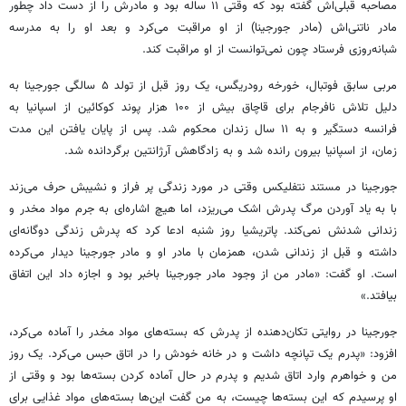
مصاحبه قبلی‌اش گفته بود که وقتی ۱۱ ساله بود و مادرش را از دست داد چطور
مادر ناتنی‌اش (مادر جورجینا) از او مراقبت می‌کرد و بعد او را به مدرسه
شبانه‌روزی فرستاد چون نمی‌توانست از او مراقبت کند.
مربی سابق فوتبال، خورخه رودریگس، یک روز قبل از تولد ۵ سالگی جورجینا به
دلیل تلاش نافرجام برای قاچاق بیش از ۱۰۰ هزار پوند کوکائین از اسپانیا به
فرانسه دستگیر و به ۱۱ سال زندان محکوم شد. پس از پایان یافتن این مدت
زمان، از اسپانیا بیرون رانده شد و به زادگاهش آرژانتین برگردانده شد.
جورجینا در مستند نتفلیکس وقتی در مورد زندگی پر فراز و نشیبش حرف می‌زند
با به یاد آوردن مرگ پدرش اشک می‌ریزد، اما هیچ اشاره‌ای به جرم مواد مخدر و
زندانی شدنش نمی‌کند. پاتریشیا روز شنبه ادعا کرد که پدرش زندگی دوگانه‌ای
داشته و قبل از زندانی شدن، همزمان با مادر او و مادر جورجینا دیدار می‌کرده
است. او گفت: «مادر من از وجود مادر جورجینا باخبر بود و اجازه داد این اتفاق
بیافتد.»
جورجینا در روایتی تکان‌دهنده از پدرش که بسته‌های مواد مخدر را آماده می‌کرد،
افزود: «پدرم یک تپانچه داشت و در خانه خودش را در اتاق حبس می‌کرد. یک روز
من و خواهرم وارد اتاق شدیم و پدرم در حال آماده کردن بسته‌ها بود و وقتی از
او پرسیدم که این بسته‌ها چیست، به من گفت این‌ها بسته‌های مواد غذایی برای