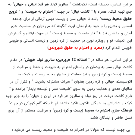
بر این اساس، بایسته است؛ نکوداشتِ "
سالروز تولد هر فرد ایرانی و جهانی
" به
جای تهیه کیک، همراه با " کاشت نهال" در جهت "
احترام به طبیعت
" و "
ترویج
حقوق محیط زیست
" باشد تا جهانی سبز و زیست بومی آرمانی از برای جامعه
انسانی و بشری را با خود به ارمغان آورد، آنگونه که می توان در مناسبت های
آیینی و مذهبی نیز با " نذر طبیعت و محیط زیست " در جهت ارتقاء و گسترش
این اندیشه نو و رویکرد نوین در حمایت از کره زمین و زیست انسانی و طبیعی
خویش اقدام کرد
(
محرم و احترام به حقوق شهروندی
)
بر این اساس، هر ساله در "
آستانه 12 فروردین؛ سالروز تولد خویش
" در مقام
کاشت نهالی سبز به یادمان در راستای احترام به طبیعت و حفظ و مراقبت از
محیط زیست و کره زمین و نیز حمایت از حقوق محیط زیست و کمک به
اکوسیستم جهانی و کره زمین بعنوان " میراث مشترک بشریت " و تکرار آن در
سالهای بعدی و هدایت زمین به سوی "طبیعت سبز و توسعه پایدار" برآمده و "
طرح کاشت درخت در روز تولد و سالروز هر فرد در ایران و جهان" را به جای تهیه
کیک و شادباش به همگان تاکنون تاکید داشته ام تا بلکه گام کوچکی در جهت"
فرهنگ سازیِ احترام به محیط زیست و کره زمین
" و مراقبت مستمر از آن برای
نسل حاضر و آیندگان باشد.
بی جهت نیست که مولانا در احترام به طبیعت و محیط زیست می فرماید ؛