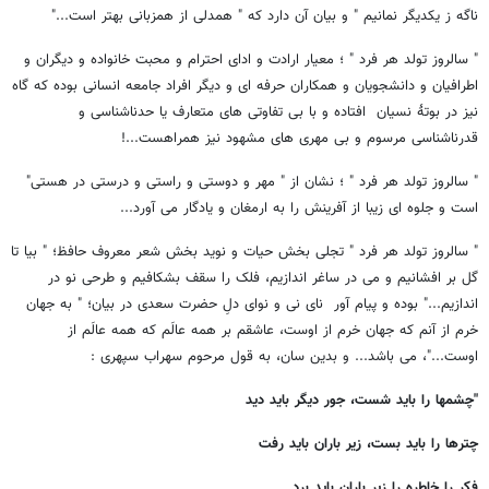
ناگه ز یکدیگر نمانیم " و بیان آن دارد که " همدلی از همزبانی بهتر است..."
" سالروز تولد هر فرد " ؛ معیار ارادت و ادای احترام و محبت خانواده و دیگران و
اطرافیان و دانشجویان و همکاران حرفه ای و دیگر افراد جامعه انسانی بوده که گاه
نیز در بوتۀ نسیان افتاده و با بی تفاوتی های متعارف یا حدناشناسی و
قدرناشناسی مرسوم و بی مهری های مشهود نیز همراهست...!
" سالروز تولد هر فرد " ؛ نشان از " مهر و دوستی و راستی و درستی در هستی"
است و جلوه ای زیبا از آفرینش را به ارمغان و یادگار می آورد...
" سالروز تولد هر فرد " تجلی بخش حیات و نوید بخش شعر معروف حافظ؛ " بیا تا
گل بر افشانیم و می در ساغر اندازیم، فلک را سقف بشکافیم و طرحی نو در
اندازیم..." بوده و پیام آور نای نی و نوای دلِ حضرت سعدی در بیان؛ " به جهان
خرم از آنم که جهان خرم از اوست، عاشقم بر همه عالَم که همه عالَم از
اوست..."، می باشد... و بدین سان، به قول مرحوم سهراب سپهری :
"
چشمها را باید شست، جور دیگر باید دید
چترها را باید بست، زیر باران باید رفت
فکر را خاطره را زیر باران باید برد