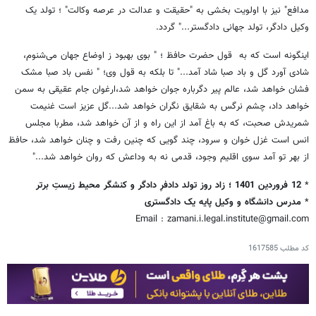
مدافع" نیز با اولویت بخشی به "حقیقت و عدالت در عرصه وکالت" ؛ تولد یک
وکیل دادگر، تولد جهانی دادگستر..." گردد.
اینگونه است که به قول حضرت حافظ ؛ " بوی بهبود ز اوضاع جهان می‌شنوم،
شادی آورد گل و باد صبا شاد آمد..." تا بلکه به قول وی؛ " نفس باد صبا مشک
فشان خواهد شد، عالم پیر دگرباره جوان خواهد شد،ارغوان جام عقیقی به سمن
خواهد داد، چشم نرگس به شقایق نگران خواهد شد...گل عزیز است غنیمت
شمریدش صحبت، که به باغ آمد از این راه و از آن خواهد شد، مطربا مجلس
انس است غزل خوان و سرود، چند گویی که چنین رفت و چنان خواهد شد، حافظ
از بهر تو آمد سوی اقلیم وجود، قدمی نه به وداعش که روان خواهد شد..."
*
12 فروردین 1401 ؛ زاد روز تولد دادفرِ دادگر و کنشگر محیط زیستِ برتر
*
مدرس دانشگاه و وکیل پایه یک دادگستری
Email : zamani.i.legal.institute@gmail.com
کد مطلب
1617585