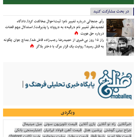
در بحث مشارکت کنید
رأی جنجالی درباره تغییر نام؛ ثبت‌احوال مخالفت کرد/ دادگاه
تجدیدنظر تغییر نام «رقیه» به «رویا» را پذیرفت/ استدلال مهم قضات
درباره حق هویت
راز ۱۵ روز بی‌خبری از حمیدرضا رجب‌زاده فاش شد/ مداح جوان چگونه
به قتل رسید؟ روایت یک قرار مرگ با دختر بلاگر
وبگردی
خبرآنلاین
راه نو آنلاین
بازی آنلاین
قیمت تلویزیون سونی
مبل مینیمال
جراح بینی گوشتی
پرشین هتل
قیمت آهن فولاد ایرانیان
اعتبارسنجی بانکی
قیمت طلا امروز
بلیط قطار
قیمت پروفیل
سایت یوتوتایمز
خرید اکانت chatgpt