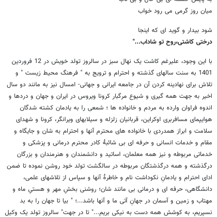
میان روز گرمی می رود خواب
شود بیدار و گوید ای که اینجا
درختی کاشتی،روح تو شاداب...
"
با این وجود، علیرغم کاشت یک نهال سبز در سالروز تولد خویش در 12 فروردین
1401 به سنت سالهای گذشته و احترام و ترویج به " فرهنگ محیط زیست " و
تلاش برای نهادینه کردن آن در جامعه ایرانی و جهانی- امسال نیز به مانند دو سال
اخیر به جهت همه گیری و شیوع مرگبار کرونا ویروس در ایران و جهان و دردها و
اندوه فراوان وارده به مردم و خانواده ها ؛ شمعی را به یادمان کشته شدگان
هوایپمای مسافربری اوکراین، قربانیان زلزله و سیلابهای ویرانگر، کرونا و شهدای
سلامت و ابراز همدردی با خانواده های محترم آنها و احترام به شان و جایگاه و
مقام و خدمات انسانی و حرفه ای بی شائبۀ کادر محترم درمانی و پزشکی و
خدماتی مربوطه و نیز همه معلمان، اساتید و دانشمندان و هنرمندان و بزرگان
درگذشته و همه درگذشتگان مربوطه در سالگشت تولد خود روشن نموده تا ضمن
ادای احترام و یادمانِ نکوداشت نام و خاطرۀ آنها و سپاس از تلاشهای علمی،
دانشگاهی، حرفه ای و درمانی بی مانند شان؛ روشنی بخشِ مهر و هستیِ ماه و
مهتاب و زمین و آسمان در جهانِ آتی ما و آنها باشد...؛ " بیا تا جهان را به بد
نسپریم، به کوشش همه دست به نیکی بریم..." تا در جهت" سالروز تولد یک وکیل