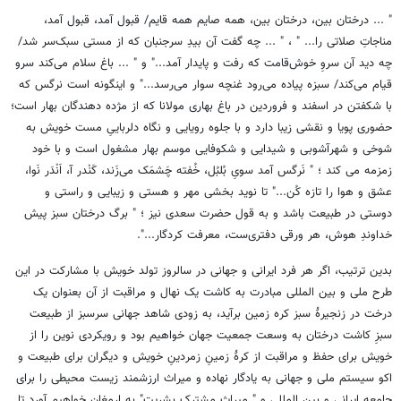
" ... درختان بین، درختان بین، همه صایم همه قایم/ قبول آمد، قبول آمد،
مناجاتِ صلاتی را... " ، " ... چه گفت آن بیدِ سرجنبان که از مستی سبک‌سر شد/
چه دید آن سروِ خوش‌قامت که رفت و پایدار آمد..." و " ... باغ سلام می‌کند سرو
قیام می‌کند/ سبزه پیاده می‌رود غنچه سوار می‌رسد..." و اینگونه است نرگس که
با شکفتن در اسفند و فروردین در باغ بهاری مولانا که از مژده دهندگان بهار است؛
حضوری پویا و نقشی زیبا دارد و با جلوه رویایی و نگاه دلرباییِ مست خویش به
شوخی و شهرآشوبی و شیدایی و شکوفایی موسم بهار مشغول است و با خود
زمزمه می کند ؛ " نَرگس آمد سویِ بُلبُل، خُفته چَشمَک می‌زَند، کَنْدر آ، اَنْدَر نَوا،
عشق و هوا را تازه کُن..." تا نوید بخشی مهر و هستی و زیبایی و راستی و
دوستی در طبیعت باشد و به قول حضرت سعدی نیز ؛ " برگ درختان سبز پیش
خداوندِ هوش، هر ورقی دفتری‌ست، معرفت کردگار...".
بدین ترتیب، اگر هر فرد ایرانی و جهانی در سالروز تولد خویش با مشارکت در این
طرح ملی و بین المللی مبادرت به کاشت یک نهال و مراقبت از آن بعنوان یک
درخت در زنجیرۀ سبز کره زمین برآید، به زودی شاهد جهانی سرسبز از طبیعت
سبزِ کاشت درختان به وسعت جمعیت جهان خواهیم بود و رویکردی نوین را از
خویش برای حفظ و مراقبت از کرۀ زمینِ زمردینِ خویش و دیگران برای طبیعت و
اکو سیستم ملی و جهانی به یادگار نهاده و میراث ارزشمند زیست محیطی را برای
جامعه ایرانی و بین المللی و " میراث مشترک بشریت" به ارمغان خواهیم آورد تا