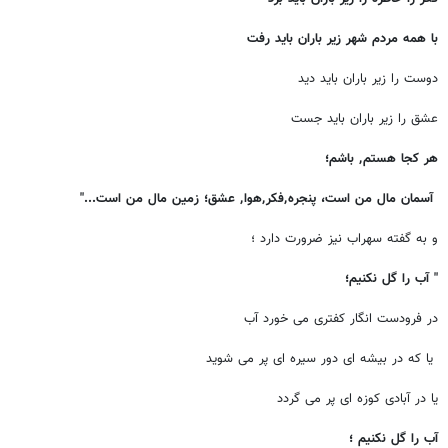
با همه مردم شهر زیر باران باید رفت
دوست را زیر باران باید دید
عشق را زیر باران باید جست
هر کجا هستم
٬
باشم؛
آسمان مال من است، پنجره
٬
‌فکر
٬
‌هوا
٬
عشق؛ زمین مال من است...
"
و به گفته سهراب نیز ضرورت دارد ؛
" آب را گل نکنیم؛
در فرودست انگار کفتری می خورد آب
یا که در بیشه ای دور سیره ای پر می شوید
یا در آبادی کوزه ای پر می گردد
آب را گل نکنیم ؛