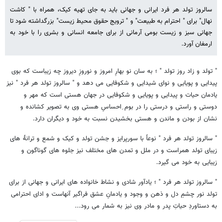
سالروز تولد هر فرد ایرانی و جهانی باید به جای تهیه کیک، همراه با " کاشت
نهال" برای " احترام به طبیعت" و " ترویج حقوق محیط زیست" بزرگداشته شود تا
جهانی سبز و زیست بومی آرمانی از برای جامعه انسانی و بشری را با خود به
ارمغان آورد.
" تولد و زاد روز تولد " ؛ به سان نو بهارِ امروز و نوروزِ دیروز چه زیباست که بوی
پیدایی و پویایی و نوای شیدایی و شکوفایی می دهد و " سالروز تولد هر فرد " نیز
یادمان حیات و پیدایی و پویایی و شکوفایی در جهان هستی است که مهر و
دوستی و راستی و درستی را در بوم ِاحساسِ هستی وی به تصویر کشانده و
نشان از بودن و ماندن و هستی بخشیدن نسبت به خود و دیگران دارد.
" سالروز تولد هر فرد " نوعاً با سورپرایز و جشن تولد و کیک و شمع و ترانۀ های
زیبای تولد همراست و در ملل و تمدن های مختلف نیز جلوه های گوناگون و
زیبایی به خود می گیرد.
" سالروز تولد هر فرد " ؛ یادآور شادی و نشاط خانواده های ایرانی و جهانی از برای
تولد نور چشمِ دل و ذهن و وجود و یادمانِ عشق فراگیر آنهاست و ادای احترامی
به دستاوردِ حیاتِ پدر و مادر وی نیز به شمار می رود...