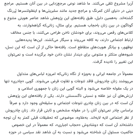
آن‌را مشروع تلقی می‌کنند. ما شاهد نوعی مرجع‌زدایی در بین آنان هستیم. مراجع
دینی در دنیای آنان کمرنگ و مراجع جدید مانند سلبریتی‌ها و اینفلوئنسرها پُررنگ
گشته‌اند. به‌همین دلیل، طبق یافته‌های این پژوهش شاهد عناصر هویتی متنوع و
گوناگون در بین زنان باحجاب هستیم. برای مثال، زنانی‌که گیاهخوارند، به
کلاس‌های رقص ‌می‌روند، برای خودشان ناخن طراحی می‌کنند، با جنس مخالف
ارتباط اجتماعی دارند، به کافه ‌می‌روند و سیگار می‌کشند. این‌ها پدیده‌هایی
نوظهور، و بیانگر هویت‌های متقاطع است. یافته‌ها حاکی از آن است که این نسل،
شیوه‌های متکثر و متنوعی برای دیندار نشان دادن خود برگزیده است و نمی‌توان
این تغییر را نادیده گرفت.
معمولاً در جامعه ایرانی و به‌ویژه از نگاه زنانی‌که امروزه لباس‌های متداول
می‌پوشند زنان چادرپوش فاقد تنوعات و تفاوت فرض می‌شوند. گویی «چادری» تنها
در یک مقوله خلاصه می‌شود و البته گویی این زنان با جمهوری اسلامی و
ارزش‌های آن نیز علقه و نسبتی ناگسستنی دارند. یکی از یافته‌های این پژوهش
آن است که در بین زنان چادری تنوعات اجتماعی و سلیقه‌ای وجود دارد و صرفاً
براساس چادر نمی‌توان آنان را در مقوله مشخص و ثابتی قرار داد. زنان چادرپوش
از نظر اجتماعی لایه لایه‌اند. به‌علاوه، موضوعی که تحقیقات قبلی کمتر به آن توجه
داشته‌اند آن است که دوشادوش «حجاب اجباری»، که معمولاً در این خصوص
حاکمیت مسئول آن شناخته می‌شود و نسبت به آن شاهد نقد سیاسی در حوزه