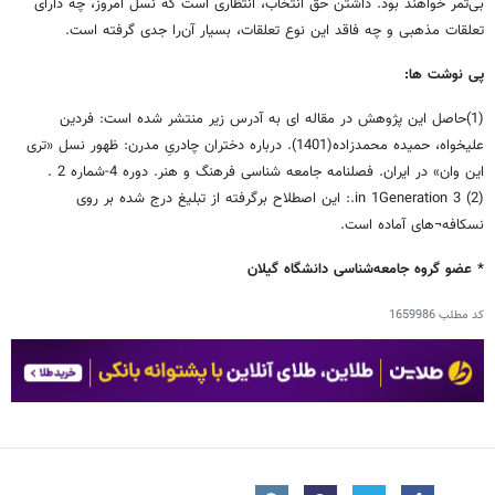
بی‌ثمر خواهند بود. داشتن حق انتخاب، انتظاری است که نسل امروز، چه دارای
تعلقات مذهبی و چه فاقد این نوع تعلقات، بسیار آن‌را جدی گرفته است.
پی نوشت ها:
(1)حاصل این پژوهش در مقاله ای به آدرس زیر منتشر شده است: فردین
علیخواه، حمیده محمدزاده(1401). درباره دختران چادریِ مدرن: ظهور نسل «تری
این وان» در ایران. فصلنامه جامعه شناسی فرهنگ و هنر. دوره 4-شماره 2 .
(2) 3 in 1Generation.: این اصطلاح برگرفته از تبلیغ درج شده بر روی
نسکافه¬های آماده است.
* عضو گروه جامعه‌شناسی دانشگاه گیلان
کد مطلب
1659986