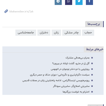
برچسب‌ها
حجاب
چادر مشکی
زنان
دختران
جامعه‌شناسی
خبرهای مرتبط
بحران بی‌هدفی مشترک
گل رُز در مترو، گشت ارشاد در بیرون؟
رویارویی با دو دختر نوجوان در اتوبوس
سیاست دگرناپذیری و دگرزدایی؛ دوران حذف و حصر دیگری
روزمره‌نویسی اینستاگرامی، ادامه پله‌نشینی زنان در محلات قدیمی
سلبریتیِ اصلاح‌گر، سلبریتی سوداگر
احترام به خواست بزرگترها