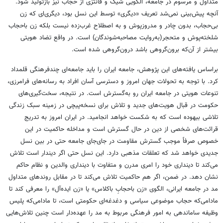
متداول و مرسوم در جامعه، الگویی شیک و فانتزی از حجاب نیز بازتولید شود.
آنچه پیش‌بینی نمی‌شد تعریف «دیگری» توسط این نسل بود، دیگری‌ای که زن
بی‌حجاب، بدون چادر و مدروزپوش و به اصطلاح غرب‌زده نیست بلکه زن باحجاب
شلخته‌پوش و متحجر(به‌روایت مصاحبه‌شوندگان) است. در واقع تضاد هویتی
بیشتر از آن‌که برون‌گروهی باشد درون‌گروهی شده است.
براساس یافته‌های این پژوهش، جامعه ایران را باید جامعه‌ای چندفرهنگی قلمداد
کرد. با توجه به تحولات جهان امروز و دسترسی آسان افراد به رسانه‌های فرامرزی،
تنوعات هویتی در جامعه ایران رو به‌گسترش است. در نتیجه، سخت‌گیری‌های
حکومت در قبال هویت‌های جدید و تلاش برای نسخه‌پیچی در زمینه سبک زندگی
تلاشی بیهوده است که به شکست خواهد انجامید. در ایران امروز به تدریج
قرائت‌های شخصی از دین در حال گسترش است و مداخله حاکمیت در این
خصوص صرفاً موجب گسترش مقاومت در جای‌جای جامعه حتی در بین نسل
جدیدی خواهد شد که تعلقات مذهبی دارد. این نسل حتی اگر دیندار است تلاش
می‌کند تا دینداری خود را امری مدرن و متفاوت با دینداری والدین و نظام حاکم
نشان دهد. در ضمن، اگر هم حاکمیت تلاش می‌کند تا در مقابل روندهای متداول
مد در جامعه ایرانی، الگوی «زن باحجابِ باکلاس» یا «زن ایده‌آل» را معرفی کند تا
مادامی‌که حجاب موضوعی سیاسی و دغدغه‌ای حکومتی است، تا مادامی‌که پلیس
وظیفه ساماندهی به امور فرهنگی مربوط به مد را عهده‌دار است چنین تلاش‌هایی