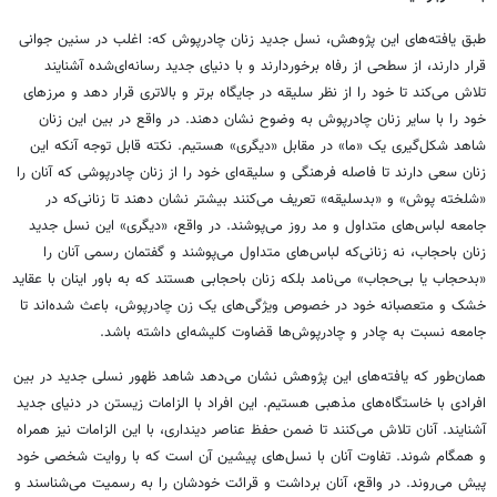
طبق یافته‌های این پژوهش، نسل جدید زنان چادرپوش که: اغلب در سنین جوانی
قرار دارند، از سطحی از رفاه برخوردارند و با دنیای جدید رسانه‌ای‌شده آشنایند
تلاش می‌کند تا خود را از نظر سلیقه در جایگاه برتر و بالاتری قرار دهد و مرزهای
خود را با سایر زنان چادرپوش به وضوح نشان دهند. در واقع در بین این زنان
شاهد شکل‌گیری یک «ما» در مقابل «دیگری» هستیم. نکته قابل توجه آنکه این
زنان سعی دارند تا فاصله فرهنگی و سلیقه‌ای خود را از زنان چادرپوشی که آنان را
«شلخته پوش» و «بدسلیقه» تعریف می‌کنند بیشتر نشان دهند تا زنانی‌که در
جامعه لباس‌های متداول و مد روز می‌پوشند. در واقع، «دیگری» این نسل جدید
زنان باحجاب، نه زنانی‌که لباس‌های متداول می‌پوشند و گفتمان رسمی آنان را
«بدحجاب یا بی‌حجاب» می‌نامد بلکه زنان باحجابی هستند که به باور اینان با عقاید
خشک و متعصبانه خود در خصوص ویژگی‌های یک زن چادرپوش، باعث شده‌اند تا
جامعه نسبت به چادر و چادرپوش‌ها قضاوت کلیشه‌ای داشته باشد.
همان‌طور که یافته‌های این پژوهش نشان می‌دهد شاهد ظهور نسلی جدید در بین
افرادی با خاستگاه‌های مذهبی هستیم. این افراد با الزامات زیستن در دنیای جدید
آشنایند. آنان تلاش می‌کنند تا ضمن حفظ عناصر دینداری، با این الزامات نیز همراه
و همگام شوند. تفاوت آنان با نسل‌های پیشین آن است که با روایت شخصی خود
پیش ‌می‌روند. در واقع، آنان برداشت و قرائت خودشان را به رسمیت می‌شناسند و