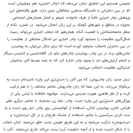
عمومی هستیم این تحقیق نشان می‌دهد که «چادر اجباری» هم موضوعی است
که در بین دخترانی با خاستگاه مذهبی مخالفانی جدی دارد. طبق یافته‌های این
پژوهش چادر اجباری غالباً از طرف خانواده، شوهر و فشار هنجارهای اجتماعی
به‌ویژه در مناطق و شهرهای کوچک بر این زنان اعمال می‌شود. در ضمن، نکته از
منظر جامعه‌شناختی با اهمیت آنکه، همان‌طور که حجاب اجباری می‌تواند زمینه
شکل‌گیری مقاومت را به‌وجود آورد چادر اجباری نیز اشکال مختلفی از مقاومت را
در بین دختران باحجاب به‌وجود آورده است که برای مثال می‌توان به پوشیدن
لباس‌های برند در زیر چادر، پوشیدن چادرهای جلو باز، کافه‌نشینی و کشیدن سیگار
و انجام آرایش‌های تند با وجود چادر اشاره کرد که به عمد توسط آنان به‌عنوان
استراتژی مقاومت انتخاب می‌شود.
نسل جدید زنان چادرپوش، که من آنان را «نسلِ‌تری این وان» نامیده‌ام دست به
بریکولاژ می‌زنند، به این معنا که زنان چادرپوش عناصر مختلف را با هم ترکیب
کرده و از نظر ظاهری هویت جدیدی می‌سازند. مواجهه خلاقانه با لباس یکی از
ویژگی‌های «نسلِ‌تری این وان» است. چادر، نماد زن محجبه، با عناصر دیگری نظیر
طراحی ناخن، پوشیدن کتانی، استفاده از کوله‌پشتی روی چادر، تتو روی دست و پا،
ست کردن سرآستین با مانتو، استفاده از ماسک طرح‌دار و در کل «برندبازی» و
«برندپوشی» ترکیب می‌شود و به این طریق هویتی جدید خلق می‌شود. اینان حجاب
را از شکل تثبیت شده و از آنچه حکومت آن‌را پسند می‌کند خارج می‌نمایند. آنان با