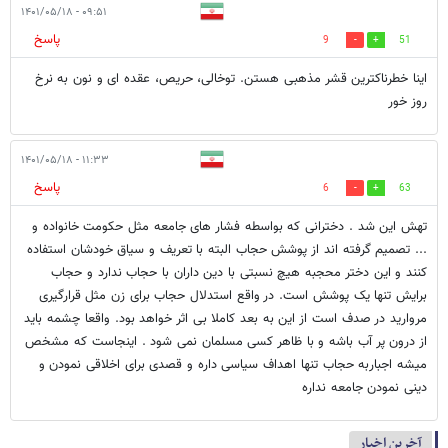
۰۹:۵۱ - ۱۴۰۱/۰۵/۱۸
پاسخ
9
51
اینا خطرناکترین قشر مذهبی هستن. توخالی، حریص، عقده ای و نون به نرخ
روز خور
۱۱:۳۳ - ۱۴۰۱/۰۵/۱۸
پاسخ
6
63
تهش این شد . دخترانی که بواسطه فشار های جامعه مثل حکومت خانواده و
... تصمیم گرفته اند از پوشش حجاب البته با تعریف و سیاق خودشان استفاده
کنند و این دختر محجبه هیچ نسبتی با دین داران با حجاب ندارد و حجاب
برایش تنها یک پوشش است. در واقع استدلال حجاب برای زن مثل قرارگیری
مروارید در صدف است از این به بعد کاملا بی اثر خواهد بود. واقعا چشمه باید
از درون پر آب باشه و با ظاهر کسی مسلمان نمی شود . اینجاست که مشخص
میشه اجباربه حجاب تنها اهداف سیاسی داره و قصدی برای اخلاقی نمودن و
دینی نمودن جامعه نداره
آخرین اخبار