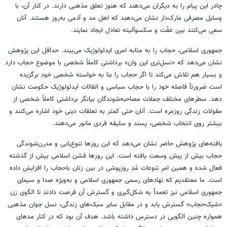
چادر این پیام را به دیگران می‌دهند که هنوز تعلق مذهبی دارند. در کنار آن، با
وسایل مصرفی مارک‌دار نشان می‌دهند که اهل مد و آدمی به‌روز هستند. آنان
سعی می‌کنند بین عفّت و سکسوآلیته تعادل ایجاد نمایند.
جمهوری اسلامی، حجاب را به مثابه امری ایدئولوژیک می‌بیند. حداقل این پژوهش
نشان می‌دهد که «نسلِ‌تری این وان» برداشتی کاملاً شخصی با موضوع حجاب دارد
و بسیار هم تلاش می‌کند تا اگر حجاب را بنا به خواسته شخصی خود برگزیده
است ضرورتاً فاصله خود را با حجاب سیاسی و القائات ایدئولوژیک حکومت نشان
دهد. سطرهای مختلف جملات مصاحبه‌شوندگان بیانگر برداشتی کاملاً شخصی از
مقولات زندگی روزمره است. آنان حتی کمتر به تعلقات دینی خود اشاره می‌کنند و
بیشتر روی انتخاب شخصی، پسند و سلیقه فردی مانور می‌دهند.
یافته‌های پژوهش حاضر نشان می‌دهد که این روزها تنوع‌یابی و مدرن‌شوندگی
حجاب بیش از پیش وسعت یافته است. این روزها فشن اسلامی بیش از گذشته
فعال شده و همین امر تنوعات مُدِ روزپوشی در بین زنان باحجاب را افزایش داده
است. ما معتقدیم که نهادهای رسمی جمهوری اسلامی و به‌ویژه صدا و سیمای
جمهوری اسلامی نیز تعمداً به شکل‌گیری و گسترش آن فرصت دادند تا الگوی زن
«شیک‌حجاب» گسترش یابد و در مقابل سایر سبک‌های زندگی، نسل جوان مذهبی
همواره چنین الگویی در دسترس داشته باشد. هدف آن بود که در کنار مدهای