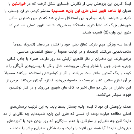
ایدۀ آغازین این پژوهش پس از نگارش جُستاری شکل گرفت که در
خبرآنلاین
با
عنوان
آیا شاهد ظهور نسل «تری این وان» هستیم؟
منتشر کردم. در آن جستار، با
تکیه بر شواهد اولیه میدانی، این استدلال مطرح شد که در بین دختران ساکن
شهرهای بزرگ که غالباً دارای خاستگاه مذهبی‌اند شاهد ظهور نسلی هستیم که
«‌تری این وان»
(2)
نامیده شدند.
آن‌ها سه ویژگی مهم دارند: تعلق دینی خود را نشان می‌دهند (تدین)، عموماً
متجددنمایی می‌کنند (تجدد)، و در نهایت عموماً از سطح اقتصادی مناسبی
برخوردارند. این دختران از نظر ظاهری آرایش مد روز دارند، همراه با چادر، کتانی
چینی، شلوار جین یا شلوار پلنگی می‌پوشند، شال رنگی یا روسری‌های گُل‌گُلی را با
کیف و رنگ آستین مانتو سِت می‌کنند و اگر از کوله‌پشتی استفاده می‌کنند معمولاً
بر آن لوازم جانبی نظیر عروسک یا جاسوئیچی‌های فانتزی آویزان می‌کنند. برخی از
این دختران در یکی دو سال اخیر به کافه‌های شهری ‌می‌روند و در کنار نوشیدن
قهوه، سیگار می‌کشند.
هدف پژوهش آن بود تا ایده اولیه جستار بسط یابد. به این ترتیب پرسش‌های
اصلی مطالعه عبارت بودند از: نسلی که «‌تری این وان» نامیده‌ایم چه تلقی‌ای از مد
دارد؟ آنان چه تلقی‌ای از سازگاری یا عدم سازگاری مُد روز بودن خود با آموزه‌های
دینی‌شان دارند؟ آیا همه این افراد با رغبت و به شکلی اختیاری چادر را انتخاب