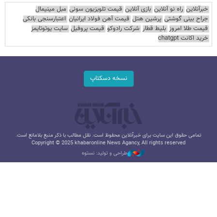
خبرآنلاین
راه نو آنلاین
بازی آنلاین
قیمت تلویزیون سونی
مبل مینیمال
جراح بینی گوشتی
پرشین هتل
قیمت آهن فولاد ایرانیان
اعتبارسنجی بانکی
قیمت طلا امروز
بلیط قطار
شرکت رادوکو
قیمت پروفیل
سایت یوتوتایمز
خرید اکانت chatgpt
نسخه دسکتاپ
تمامی حقوق این سایت برای خبرآنلاین محفوظ است. نقل مطالب با ذکر منبع بلامانع است.
Copyright © 2025 khabaronline News Agancy, All rights reserved
طراحی و تولید: نستوه