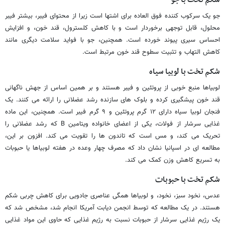
جو یک سرکوب کننده فوق العاده برای اشتها است زیرا از محتوای فیبر، بیشتر فیبر
محلول، قابل توجهی برخوردار است و با کاهش کلسترول، قند خون، و افزایش
احساس سیری پیوند خورده است. همچنین، جو با فواید سلامت دیگری مانند
کاهش التهاب و تثبیت سطوح قند خون مرتبط است.
شکم تخت با لوبیا سیاه
لوبیاها منبع خوبی از پروتئین و فیبر هستند و بر همین اساس از جهش ناگهانی
قند خون پیشگیری کرده و بلوک های سازنده رشد عضلانی را ارائه می کنند. یک
فنجان لوبیا سیاه دارای ۱۲ گرم پروتئین و ۹ گرم فیبر است. همچنین، این ماده
غذایی سرشار از فولات، یکی از اعضای خانواده ویتامین B که رشد عضلانی را
تحریک می کند، و مس است که تاندون ها را تقویت می کند. افزون بر این،
مطالعه ای در اسپانیا نشان داد که مصرف چهار وعده در هفته لوبیاها یا حبوبات
به تسریع کاهش وزن کمک می کند.
شکم تخت با حبوبات
عدس، نخود سبز، نخود، و لوبیاها همگی عناصری جادویی برای کاهش چربی شکم
هستند. در یک مطالعه که توسط انجمن دیابت آمریکا انجام شد، مشخص شد که
یک رژیم غذایی سرشار از حبوبات نسبت به رژیم غذایی که حاوی این مواد غذایی