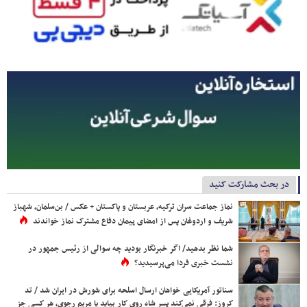
در بحث مشارکت کنید
نماز جماعت سران ترکیه، عربستان و پاکستان + عکس / بن‌سلمان، شهباز
شریف و اردوغان پس از امضای پیمان دفاع مشترک نماز خواندند
شما نظر بدهید/ اگر خبرنگار بودید چه سوالی از رئیس جمهور در
نشست خبری فردا می‌پرسیدید؟
سناتور آمریکایی خواهان ارسال اسلحه برای شورش در ایران شد / تد
کروز: فرقی نمی‌کند پسر شاه روی کار بیاید یا مریم رجوی، هر کسی جز