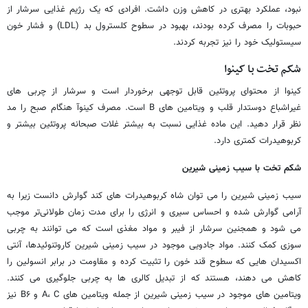
نبود، عملکرد بهتری در کاهش وزن داشت. افرادی که یک رژیم غذایی سرشار از
حبوبات را مصرف کرده بودند، بهبود در سطوح کلسترول بد (LDL) و فشار خون
سیستولیک خود را نیز تجربه کردند.
شکم تخت با کینوا
کینوا از محتوای پروتئین قابل توجهی برخوردار است و سرشار از چربی های
غیراشباع دوستدار قلب و ویتامین های B است. مصرف کینوآ هنگام صبح را مد
نظر قرار دهید. این ماده غذایی نسبت به بیشتر غلات صبحانه پروتئین بیشتر و
کربوهیدرات کمتری دارد.
شکم تخت با سیب زمینی شیرین
سیب زمینی شیرین را می توان شاه کربوهیدرات های کند گوارش دانست زیرا به
آرامی گوارش شده و احساس سیری و انرژی را برای مدت زمان طولانی‌تر موجب
می شود و همجنین سرشار از فیبر و مواد مغذی است که می توانند به چربی
سوزی کمک کنند. مواد جادویی موجود در سیب زمینی شیرین کاروتنوئیدها، آنتی
اکسیدان هایی که سطوح قند خون را تثبیت کرده و مقاومت در برابر انسولین را
کاهش می دهند، هستند که از تبدیل کالری ها به چربی جلوگیری می کنند.
ویتامین های موجود در سیب زمینی شیرین از جمله ویتامین های A، C و B۶ نیز