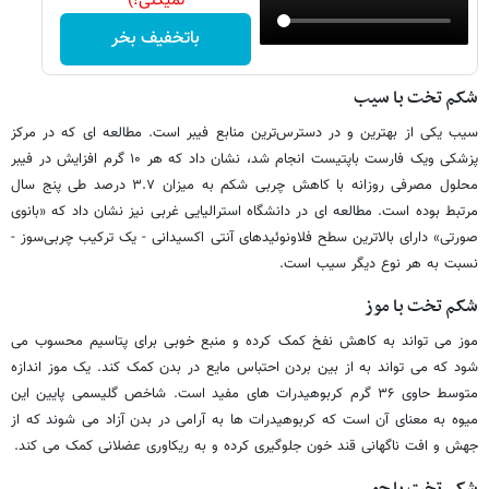
نمیکنی!)
باتخفیف بخر
شکم تخت با سیب
سیب یکی از بهترین و در دسترس‌ترین منابع فیبر است. مطالعه ای که در مرکز
پزشکی ویک فارست باپتیست انجام شد، نشان داد که هر ۱۰ گرم افزایش در فیبر
محلول مصرفی روزانه با کاهش چربی شکم به میزان ۳.۷ درصد طی پنج سال
مرتبط بوده است. مطالعه ای در دانشگاه استرالیایی غربی نیز نشان داد که «بانوی
صورتی» دارای بالاترین سطح فلاونوئیدهای آنتی اکسیدانی - یک ترکیب چربی‌سوز -
نسبت به هر نوع دیگر سیب است.
شکم تخت با موز
موز می تواند به کاهش نفخ کمک کرده و منبع خوبی برای پتاسیم محسوب می
شود که می تواند به از بین بردن احتباس مایع در بدن کمک کند. یک موز اندازه
متوسط حاوی ۳۶ گرم کربوهیدرات های مفید است. شاخص گلیسمی پایین این
میوه به معنای آن است که کربوهیدرات ها به آرامی در بدن آزاد می شوند که از
جهش و افت ناگهانی قند خون جلوگیری کرده و به ریکاوری عضلانی کمک می کند.
شکم تخت با جو