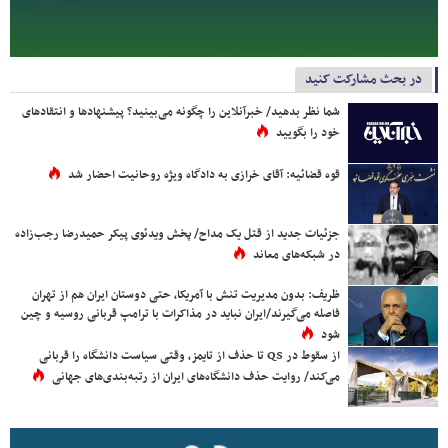
در بحث مشارکت کنید
شما نظر بدهید/ خبرآنلاین را چگونه می‌بینید؟ پیشنهادها و انتقادهای
خود را بگویید
قوه قضائیه: آقای خرازی به دادگاه ویژه روحانیت احضار شد
جزئیات جدید از قتل یک مداح/ پخش ویدئوی پیکر حمیدرضا رجب‌زاده
در شبکه‌های معاند
ظریف: بدون مدیریت تنش با آمریکا، حتی دوستان ایران هم از تهران
فاصله می‌گیرند/ایران نباید در مذاکرات با ترامپ قربانی روسیه و چین
شود
از سقوط در QS تا حذف از تایمز، وقتی سیاست دانشگاه را قربانی
می‌کند/ روایت حذف دانشگاه‌های ایران از رتبه‌بندی‌های جهانی