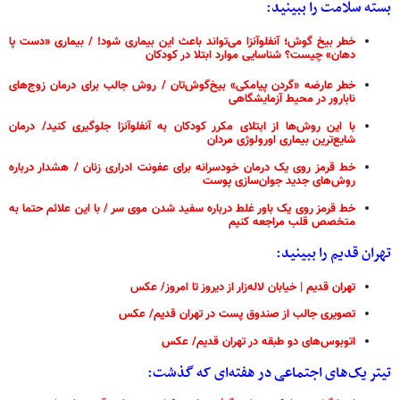
بسته سلامت را ببینید:
خطر بیخ گوش؛ آنفلوآنزا می‌تواند باعث این بیماری شود! / بیماری «دست پا
دهان» چیست؟ شناسایی موارد ابتلا در کودکان
خطر عارضه «گردن پیامکی» بیخ‌گوش‌تان / روش جالب برای درمان زوج‌های
نابارور در محیط آزمایشگاهی
با این روش‌ها از ابتلای مکرر کودکان به آنفلوآنزا جلوگیری کنید/ درمان
شایع‌ترین بیماری اورولوژی مردان
خط قرمز روی یک درمان خودسرانه برای عفونت ادراری زنان / هشدار درباره
روش‌های جدید جوان‌سازی پوست
خط قرمز روی یک باور غلط درباره سفید شدن موی سر / با این علائم حتما به
متخصص قلب مراجعه کنیم
تهران قدیم را ببینید:
تهران قدیم | خیابان لاله‌زار از دیروز تا امروز/ عکس
تصویری جالب از صندوق پست در تهران قدیم/ عکس
اتوبوس‌های دو طبقه در تهران قدیم/ عکس
تیتر یک‌های اجتماعی در هفته‌ای که گذشت: