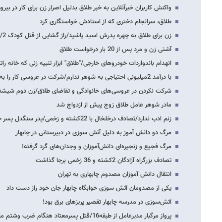
واکنش کاربران خبرآنلاین به خبر طلاق بدلیل اصرار زن برای کار در بیرون
طلاق، سرانجام دختری که از استادش خواستگاری کرد
زن برای طلاق به چهره پدرش اسید پاشید/راز گشایی از قتل کودک 5/2 ساله/تهیه فیلم سیاه…
آشتی زن و مرد پس از 20 بار درخواست طلاق
انهدام باندواردات خودروهای خارجی/"طلاق" ابزار تنبیه زنی که خانه رات
با درآمد 2میلیونی احتیاجی به شوهر ندارم/شرکت در عروسی کار را به طلاق کشاند/طلاق رومانتیک…
شرکت نکردن در عروسی‌های خانوادگی و تقاضای طلاق/زن دوم شیشه عمر زندگی 35
مادر شوهر عامل طلاق زوج پیش از ازدواج شد
زنم ادب ندارد/تصادف درخلخال با 22کشته و زخمی/پدر سنگدل پسر خود را کشت/تشییع پیکر…
مرگ دو دانش آموز به دلیل آتش سوزی در دبیرستانی در چابهار
مرگ فجیع و زنجیره‌ای دانش‌آموزان و وجدان‌های گرد گرفته!
تصادف بزرگراه آزادگان 2کشته و 36 زخمی برجا گذاشت
انتقال دانش آموزان مصدوم چابهاری به تهران
یکی از مصدومان آتش سوزی خوابگاه چابهار جان خود راز دست داد
آتش‌سوزی در مدرسه چا‌بهار تقصیر پریزهای برق بود!
پرواز مرگبار مدیرعامل از طبقه16/قتل پسرمعتاد هنگام ضرب وشتم مادر/مرگ مشکوک ۲جوان…