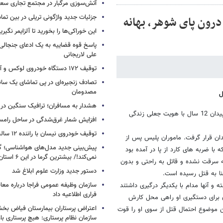
آتش‌سوزی مرگبار در مجتمع تجاری سع
جزئیات جدید واژگونی تریلی در بین تما
 از 12 سال/پلاتین درون پای شوهر، بهانه
این خوراکی‌ها را بخورید تا آلزایمر نگیری
پاسخ قوه قضاییه به یک ادعای جنجالی 
علی لاریجانی
توقیف ۱۷۲ دستگاه خودروی لوکس و آپارتمان
تصادف زنجیره‌ای در پی تماشای یک سانح
مصدومان
هشدار به مسافران؛ ترافیک سنگین در 
مرد جنایتکاری که پس از قتل همسرش در شهرستان سپیدان 12 سال با هویت جعلی زندگی
افزایش شمار غرق‌شدگی در ساحل رامس
توقیف خودروی نیسان با راننده ۱۲ ساله در این جاده
ر پلیس شهرستان سپیدان قرار گرفت. ماموران پلیس پس از
پیش‌بینی جدید مدل‌های هواشناسی؛ گر
 با ضربه های کارد از پا در آمده بود
نمی‌کند!/ بیشترین گرما در این ۶ استان
نه سرقت نشده و قاتل به راحتی و بدون
دستور جدید وزارت علوم ابلاغ شد
شنا به قتل رسیده است.
سازمان وظیفه عمومی فراجا درباره معا
 و آنها مدام با یکدیگر درگیری داشتند
فراری اطلاعیه داد
 برای دستگیری او راهی محل کارش
اعتراض پرستاران بیمارستان فیاض ب
ن موضوع احتمال قتل از سوی او را قوت
سازمان نظام پرستاری: هیچ پرستاری باز