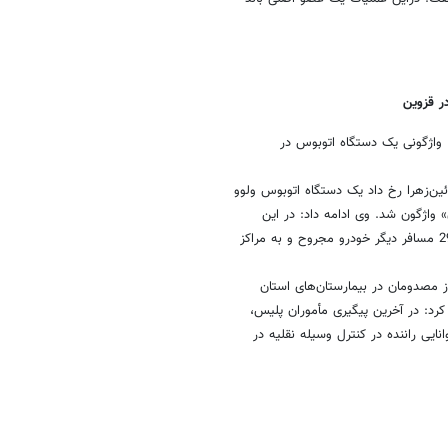
 واژگونی یک دستگاه اتوبوس در
ین‌زهرا رخ داد یک دستگاه اتوبوس ولوو
الی شهر «رزن» واژگون شد. وی ادامه داد: در این
حادثه رانندگی دو نفر از مسافران اتوبوس در محل وقوع سانحه فوت کرده و 29 مسافر دیگر خودرو مجروح و به مراکز
اع‌رسانی فرماندهی انتظامی استان قزوین اضافه کرد: 12 نفر از مصدومان در بیمارستان‌های استان
د: در آخرین پیگیری مأموران پلیس،
 راننده در کنترل وسیله نقلیه در