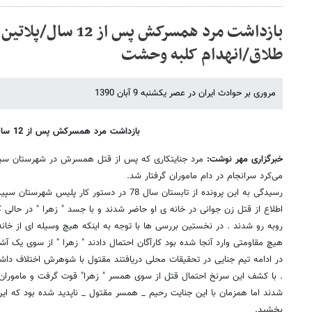
بازداشت مرد همسرکش پس
طلاق/انهدام کلبه‌ وحشت
مروری بر حوادث ایران در عصر یکشنبه 9 آبان 1390
بازداشت مرد همسرکش پس از 12 سال
خبرگزاری مهر نوشت:
می‌کرد سرانجام در دام ماموران گرفتار شد.
رسیدگی به این پرونده از تابستان سال 78 در دستور کا
اطلاع از قتل زن جوانی در خانه ی او حاضر شدند و با جسد " زهرا " در حالی که
روبه رو شدند . در نخستین بررسی ها با توجه به اینکه هیچ وسیله ای از خا
هیچ مقاومتی وارد آنجا شده بود کارآگان احتمال دادند " زهرا " از سوی یک آ
در ادامه تیم جنایی در تحقیقات محلی دریافتند مقتول با شوهرش اختلاف داشته
. با کشف این سرنخ احتمال قتل از سوی همسر " زهرا" قوت گرفت و ماموران
شدند اما همزمان با این جنایت رحیم _ همسر مقتول _ ناپدید شده بود که ای
بخشید.