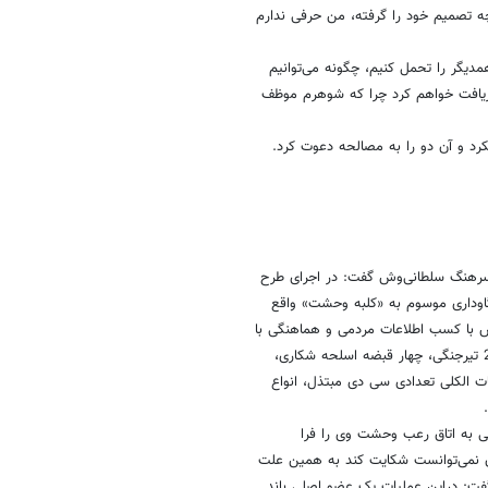
 تصمیم خود را گرفته، من حرفی ندارم
برابر قاضی این پرونده با بیان اینکه وقتی ما نتوانستیم 2 ماه همدیگر را تحمل کنیم، چگونه می‌توانیم
دریافت خواهم کرد چرا که شوهرم موظف
رد و آن دو را به مصالحه دعوت کرد.
 سرهنگ سلطانی‌وش گفت: در اجرای طرح
 گاوداری موسوم به «کلبه وحشت» واقع
 با کسب اطلاعات مردمی و هماهنگی با
مقام‌قضایی شبانه به این گاوداری وارد شد و یک اسلحه جنگی کلاشینکف با 26 تیرجنگی، چهار قبضه اسلحه شکاری،
ت الکلی تعدادی سی دی مبتذل، انواع
ی به اتاق رعب وحشت وی را فرا
ان نمی‌توانست شکایت کند به همین علت
گفت: دراین عملیات یک عضو اصلی باند