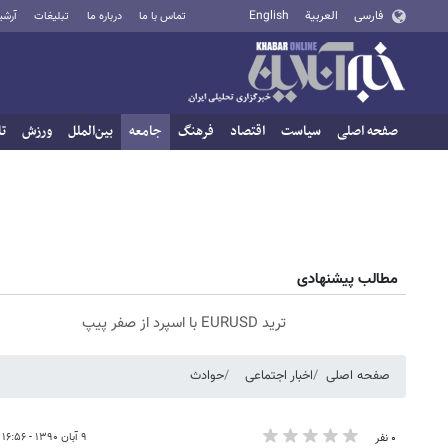
فارسی
العربية
English
تماس با ما
درباره ما
تبلیغات
آرشی
صفحه اصلی
سیاست
اقتصاد
فرهنگ
جامعه
بین‌الملل
ورزش
تا
مطالب پیشنهادی
ترید EURUSD با اسپرد از صفر پیپ
صفحه اصلی
اخبار اجتماعی
حوادث
۹ آبان ۱۳۹۰ - ۱۶:۵۶
۰ نفر