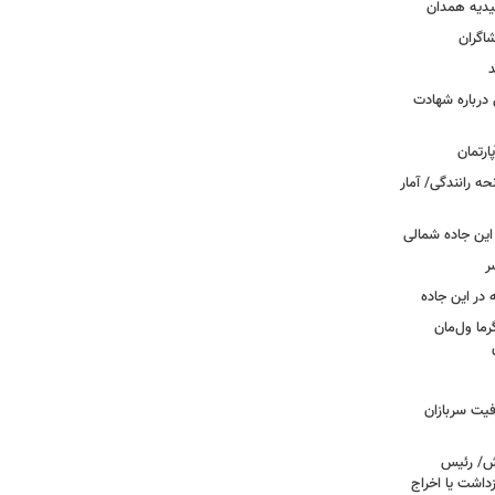
یدیه همدان
شاگران
د
درباره شهادت
ه رانندگی/ آمار
این جاده شمالی
ر
ما ول‌مان
فیت سربازان
خش/ رئیس
داشت یا اخراج