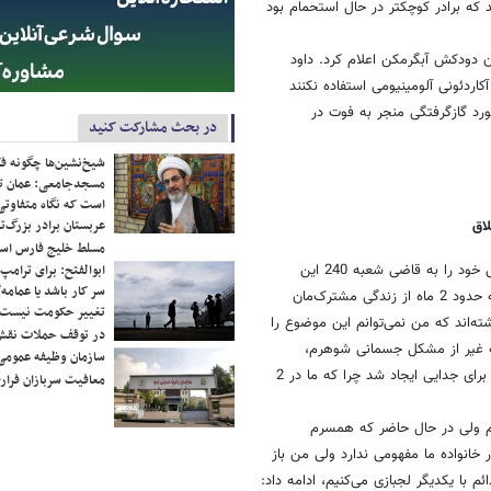
. قربانیان این حادثه سه برادر 9، 17 و25 ساله بودند که برادر کوچکتر در حال استحمام بود
ن دودکش آبگرمکن اعلام کرد. داود
اردئونی آلومینیومی استفاده نکنند
دومین مورد گازگرفتگی منجر به فوت در
در بحث مشارکت کنید
شیخ‌نشین‌ها چگونه فک
مسجدجامعی: عمان تن
است که نگاه متفاوتی 
عربستان برادر بزرگ‌
لاق
مسلط خلیج فارس ا
زنی با مراجعه به دادگاه خانواده شهید محلاتی دادخواست جدایی خود را به قاضی شعبه 240 این
ابوالفتح: برای ترامپ
سر کار باشد یا عمامه/
مجتمع قضایی خانواده ارائه کرد. این زن در برابر قاضی این شعبه با بیان اینکه حدود 2 ماه از زندگی مشترک‌مان
تغییر حکومت نیست/ 
ه‌اند که من نمی‌توانم این موضوع را
در توقف حملات نقش
به غیر از مشکل جسمانی شوهرم،
سازمان وظیفه عمومی 
رفتارهایمان با یکدیگر متفاوت است، گفت: تصادف شوهرم باعث شد که راهی برای جدایی ایجاد شد چرا که ما در 2
معافیت سربازان فراری
تم ولی در حال حاضر که همسرم
 خانواده ما مفهومی ندارد ولی من باز
 با یکدیگر لجبازی می‌کنیم، ادامه داد: