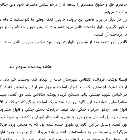
حاضرم حق و حقوق همسرم را بدهم تا از درخواستش منصرف شود ولی چنانچه
و کوتاه می‌آیم.
زن بار دیگر در 
طلاق نگیریم، اظهار داشت: طلاق می‌خواهم و در کنارش حق و حقوقم را نیز 
به پرداخت آن است.
قاضی این شعبه بعد از شنیدن اظهارات زن و مرد حکمی مبنی بر طلاق صادر نک
«کلبه‌ وحشت» منهدم شد
ایسنا نوشت:
فرمانده انتظامی شهرستان بناب از انهدام کلبه وحشت خبر داد.
ارتقاء امنیت اجتماعی یک باند قاچاق اسلحه و چهار نفر اراذل و اوباش که در
در خیابان شهید بهشتی بناب مسکن گزیده بودند، متلاشی شد. وی گفت: پلیس
انواع قمه، چاقو، سرنیزه جنگی، یک قبضه نارنجک دستی جنگی و انواع مشروبا
پاسور، وسایل‌پانسمان و جراحی بخیه‌زنی، طناب دار آویزان را کشف و ضبط کرد.
وی گفت: وسایل در این گاوداری طوری چیده شده بود که به محض ورود قربان
می‌گرفت و سریعا تن به خواسته‌های اعضای باند می‌داد و از ترس و تهدید آن
این محل «کلبه وحشت» نام گرفته بود. فرمانده انتظامی شهرستان در خاتمه 