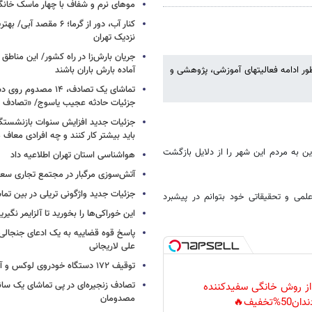
موهای نرم و شفاف با چهار ماسک خانگ
کنار آب، دور از گرما؛ ۶ مقصد
نزدیک تهران
جریان بارش‌زا در راه کشور/ این مناطق ا
ور ادامه فعالیتهای آموزشی، پژوهشی و
آماده بارش باران باشند
تماشای یک تصادف، ۱۴ مص
جزئیات حادثه عجیب یاسوج/ «تصادف 
جزئیات جدید افزایش سنوات بازنشستگ
باید بیشتر کار کنند و چه افرادی معاف
ین به مردم این شهر را از دلایل بازگشت
هواشناسی استان تهران اطلاعیه داد
آتش‌سوزی مرگبار در مجتمع تجاری سع
جزئیات جدید واژگونی تریلی در بین تما
لمی و تحقیقاتی خود بتوانم در پیشبرد
این خوراکی‌ها را بخورید تا آلزایمر نگیری
پاسخ قوه قضاییه به یک ادعای جنجالی 
علی لاریجانی
توقیف ۱۷۲ دستگاه خودروی لوکس و آپارتمان
تصادف زنجیره‌ای در پی تماشای یک سانح
 از روش خانگی سفیدکننده
مصدومان
دان50%تخفیف🔥