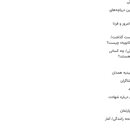
ی
 آبی/ بهترین دریاچه‌های
مروز و فردا
دوم روی دست گذاشت/
ثانویه» چیست؟
ی/ چه کسانی
 هستند؟
یدیه همدان
شاگران
د
درباره شهادت
ه رانندگی/ آمار