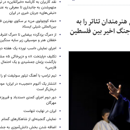
نقد کاربران به کارنامه «خبرآنلاین» در ترا
متهم‌شدن به جانبداری تا معرفی به عنو
«نبض‌های» جریان خبری در ایران
نرمندان تئاتر را به
«ماه کوچولوی من» بر سکوی بهترین فی
بین‌المللی شیلی ایستاد
ر جنگ اخیر بین فلسطین
از «مرگ یزدگرد» بیضایی تا «مرگ اشرف
خفقان هنر و موسیقی زیر سایه سنگین 
اجرای نمایش «اسب نورد» یک هفته دی
تکلیف «پایتخت
بازگشت پژمان جمشیدی و یک احتمال د
فارسی»
تیم ترامپ با آهنگ تیلور سوئیفت او ر
انتشار یک آلبوم «عجیب» در ایران؛ مو
درمان‌گر است
دور دوم اجرای کمدی «سندباد و فیروز»
مهرگان
ایران در نهایت تنهاست
نمایش گنجینه‌ای از شاهکارهای گمنام
اضافه شدن بخش دانش‌آموزی به جشنو