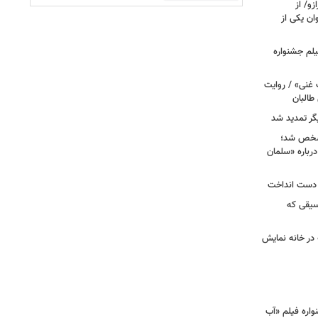
زو/ از
ان یکی از
لم جشنواره
 غنی» / روایت
طالبان
گر تمدید شد
 ۸» و «زیرخاکی ۵» مشخص شد؛
رباره «سلمان
ا دست انداخت
سیقی که
 در خانه نمایش
اره فیلم «آب