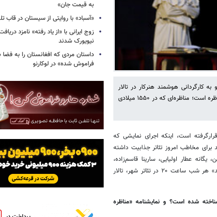
به قیمت جان»
«آسباد» با روایتی از سیستان در قاب تل
زوج ایرانی با «از یاد رفته» نامزد دریاف
نیویورک شدند
داستان مردی که افغانستان را به فضا ب
فراموش شده» در لوکارنو
به کارگردانی هوشمند هنرکار در تالار
قشقایی تئاتر شهر روی صحنه رفته است. این نمایش روایتی مستند از یک مناظره است؛ مناظره‌ای که در ۱۵۵۰ میلادی
رارگرفته است، اینکه اجرای نمایشی که
برای مخاطب امروز تئاتر جذابیت داشته
 یگانه عطار اولیایی، سارینا قاسم‌زاده،
رهام رضایی و هوشمند هنرکار بازیگران این نمایش هستند. «مناظره وایادولید» هر شب ساعت ۲۰ در تئاتر شهر، تالار
شناخته شده است؟ و نمایشنامه «مناظره