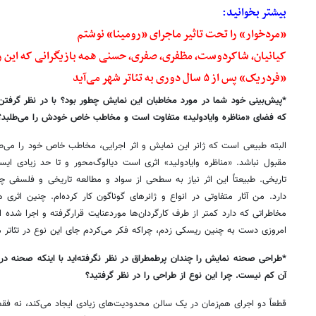
بیشتر بخوانید:
«مردخوار» را تحت تاثیر ماجرای «رومینا» نوشتم
کیانیان، شاکردوست، مظفری، صفری، حسنی همه بازیگرانی که این ر
«فردریک» پس از ۵ سال دوری به تئاتر شهر می‌آید
*پیش‌بینی خود شما در مورد مخاطبان این نمایش چطور بود؟ با در نظر گرف
که فضای «مناظره وایادولید» متفاوت است و مخاطب خاص خودش را می‌طلبد؟
البته طبیعی است که ژانر این نمایش و اثر اجرایی، مخاطب خاص خود را می‌طل
مقبول نباشد. «مناظره وایادولید» اثری است دیالوگ‌محور و تا حد زیادی ای
تاریخی. طبیعتاً این اثر نیاز به سطحی از سواد و مطالعه تاریخی و فلسفی 
دارد. من آثار متفاوتی در انواع و ژانرهای گوناگون کار کرده‌ام. چنین اثری
مخاطراتی که دارد کمتر از طرف کارگردان‌ها موردعنایت قرارگرفته و اجرا ش
امروزی دست به چنین ریسکی زدم، چراکه فکر می‌کردم جای این نوع در تئاتر 
*طراحی صحنه نمایش را چندان پرطمطراق در نظر نگرفته‌اید با اینکه صحنه د
آن کم نیست. چرا این نوع از طراحی را در نظر گرفتید؟
قطعاً دو اجرای هم‌زمان در یک سالن محدودیت‌های زیادی ایجاد می‌کند، نه فقط