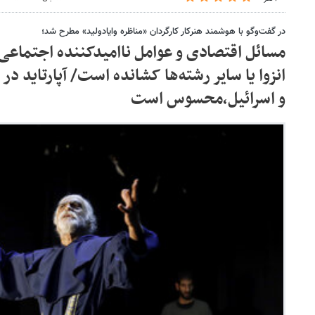
در گفت‌وگو با هوشمند هنرکار کارگردان «مناظره وایادولید» مطرح شد؛
مسائل اقتصادی و عوامل ناامیدکننده اجتماعی ه
انزوا یا سایر رشته‌ها کشانده است/ آپارتاید د
و اسرائیل،محسوس است