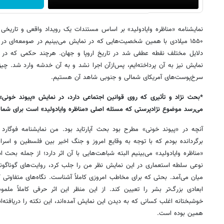
نمایشنامه «مناظره وایادولید» بر اساس مستندات یک رویداد واقعی و تاریخی
۱۵۵۰ میلادی با همین شخصیت‌هایی که در نمایش می‌بینیم در صومعه‌ای در ش
دلایل مختلف نقطه عطفی شد در تاریخ اروپا و جهان. هرچند حکمی که در پا
نمایش نیز به آن پرداخته‌ایم، پس‌ازآن اجرا نشد و به آن خدشه وارد شد. چ
سرخ‌پوست‌های آمریکای شمالی و جنوبی شاهد آن هستیم.
*بحث نژاد و تأثیری که روی قوانین اجتماعی دارد، در نمایش «پیوند خونی» 
می‌رسد موضوع نژادپرستی که مسئله اصلی «مناظره وایادولید» است برای شما
آنچه در «پیوند خونی» مطرح بود بحث آپارتاید بود. من نمایشنامه فوگارد
برگردانده بودم که با توجه به وقایع امروز و جنگ اخیر بین فلسطین و اسرا
«مناظره وایادولید» می‌بینیم البته شباهت‌هایی با آن اثر دارد؛ از جمله بح
نوعی سلطه استعماری در این نمایش نظر من را جلب کرد، روایت‌های گوناگون
میان می‌آمد. بحثی که برای مخاطب امروزی کاملاً آشناست. نگاه‌های متفاوت
ابعادی بزرگ‌تر بشر را تعیین کند. از این منظر این اثر حرفی کاملاً ملم
خوشبختانه اغلب کسانی که به دیدن این نمایش آمده‌اند، این نکته را دریافته‌ا
همین بوده است.