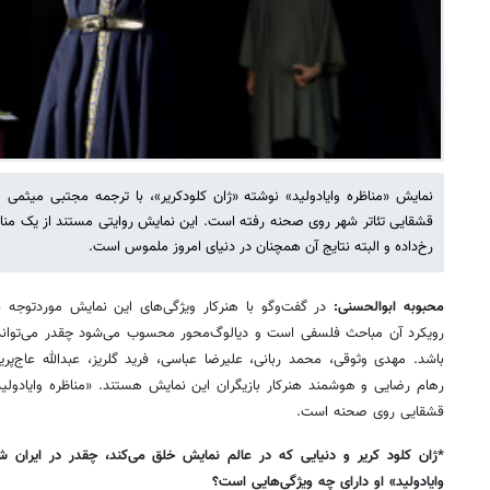
نمایش «مناظره وایادولید» نوشته «ژان کلودکریر»، با ترجمه مجتبی میثمی و 
رخ‌داده و البته نتایج آن همچنان در دنیای امروز ملموس است.
محبوبه ابوالحسنی:
در گفت‌وگو با هنرکار ویژگی‌های این نمایش موردتوجه ق
رویکرد آن مباحث فلسفی است و دیالوگ‌محور محسوب می‌شود چقدر می‌تواند 
باشد. مهدی وثوقی، محمد ربانی، علیرضا عباسی، فرید گلریز، عبدالله عاج‌پرین،
قشقایی روی صحنه است.
*ژان کلود کریر و دنیایی که در عالم نمایش خلق می‌کند، چقدر در ایران 
وایادولید» او دارای چه ویژگی‌هایی است؟