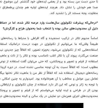
تا حدی دست من بسته بود و از بعضی ایده‌های خود گذشتم. این موضوع نه ف
صدا هم خودش را نشان داد. هرچند ایده‌های اولیه هم چندان پرطمطراق ن
متفاوت، وجه مستند اثر را تشدید کند.
*درحالی‌که پیشرفت تکنولوژی سال‌هاست وارد عرصه تئاتر شده، اما در «مناظره و
دلیل آن محدودیت‌های سالن بوده یا انتخاب شما به‌عنوان طراح و کارگردان؟
اساساً مدیوم تئاتر در ترکیب نسنجیده و گاه افراطی با مدیاها یا رسانه‌ها
طبیعتاً وقتی‌که ما می‌توانیم از تکنولوژی در جهت درست دراماتیک استفاده
استفاده‌هایی که از تکنولوژی می‌شود، به‌ویژه تصویر، که اتفاقاً چیز جدیدی ن
صنعت می‌گذرد، پیوند آن با تئاتر اغلب نامناسب بوده و تئاتر را از ذات و ماه
استفاده از فیلم و تصویر و پروجکشن، که حتی می‌توان گفت استفاده از نوعی از
مطلوب است؛ که اتفاقاً نسبت به آن توجه مناسبی نشده است. در دوره کرونا مثل
رسانه‌های دیجیتال استفاده شد که اتفاقاً از نظر من با ماهیت تئاتر نه‌تنها بیگ
تعامل بین عوامل و مخاطب با آن هم‌خانواده بود. امیدوارم به چنین امکانی در
با توجه به ژانر و نوعی که این اثر دارد استفاده از چنان تکنولوژی و ارتباطاتی
بودن اثر در طراحی و ایده اولیه می‌خواستم که از فیلم و تصویر و پروجک
محدودیت‌های اجرای هم‌زمان دو نمایش در یک سالن و البته محدودیت‌های د