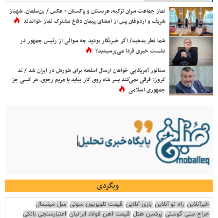
نماز جماعت سران ترکیه، عربستان و پاکستان + عکس / بن‌سلمان، شهباز
شریف و اردوغان پس از امضای پیمان دفاع مشترک نماز خواندند
شما نظر بدهید/ اگر خبرنگار بودید چه سوالی از رئیس جمهور در
نشست خبری فردا می‌پرسیدید؟
سناتور آمریکایی خواهان ارسال اسلحه برای شورش در ایران شد / تد
کروز: فرقی نمی‌کند پسر شاه روی کار بیاید یا مریم رجوی، هر کسی جز
جمهوری اسلامی
وبگردی
خبرآنلاین
راه نو آنلاین
بازی آنلاین
قیمت تلویزیون سونی
مبل مینیمال
جراح بینی گوشتی
پرشین هتل
قیمت آهن فولاد ایرانیان
اعتبارسنجی بانکی