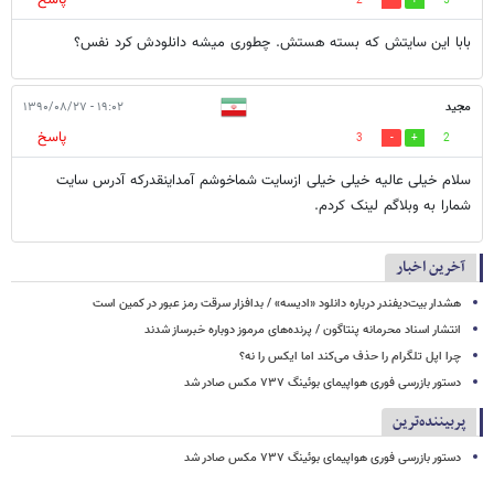
پاسخ
2
5
بابا این سایتش که بسته هستش. چطوری میشه دانلودش کرد نفس؟
مجید
۱۹:۰۲ - ۱۳۹۰/۰۸/۲۷
پاسخ
3
2
سلام خیلی عالیه خیلی خیلی ازسایت شماخوشم آمداینقدرکه آدرس سایت
شمارا به وبلاگم لینک کردم.
آخرین اخبار
هشدار بیت‌دیفندر درباره دانلود «ادیسه» / بدافزار سرقت رمز عبور در کمین است
انتشار اسناد محرمانه پنتاگون / پرنده‌های مرموز دوباره خبرساز شدند
چرا اپل تلگرام را حذف می‌کند اما ایکس را نه؟
دستور بازرسی فوری هواپیمای بوئینگ ۷۳۷ مکس صادر شد
پربیننده‌ترین
دستور بازرسی فوری هواپیمای بوئینگ ۷۳۷ مکس صادر شد