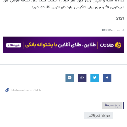
win32 شده و سپس زبان مورد نظر خود را انتخاب کنند، برای نسخه فارسی وارد
دایرکتوری fa و برای زبان انلگیسی وارد دایرکتوری en-US شوید.
2121
کد مطلب
183905
برچسب‌ها
موزیلا فایرفاکس