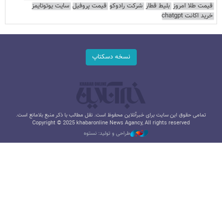
قیمت طلا امروز
بلیط قطار
شرکت رادوکو
قیمت پروفیل
سایت یوتوتایمز
خرید اکانت chatgpt
نسخه دسکتاپ
تمامی حقوق این سایت برای خبرآنلاین محفوظ است. نقل مطالب با ذکر منبع بلامانع است.
Copyright © 2025 khabaronline News Agancy, All rights reserved
طراحی و تولید: نستوه