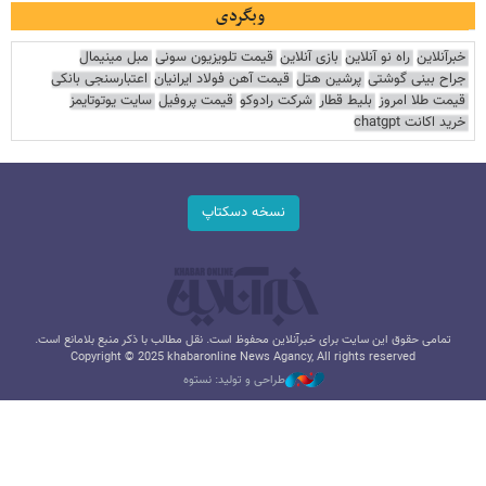
وبگردی
خبرآنلاین
راه نو آنلاین
بازی آنلاین
قیمت تلویزیون سونی
مبل مینیمال
جراح بینی گوشتی
پرشین هتل
قیمت آهن فولاد ایرانیان
اعتبارسنجی بانکی
قیمت طلا امروز
بلیط قطار
شرکت رادوکو
قیمت پروفیل
سایت یوتوتایمز
خرید اکانت chatgpt
نسخه دسکتاپ
تمامی حقوق این سایت برای خبرآنلاین محفوظ است. نقل مطالب با ذکر منبع بلامانع است.
Copyright © 2025 khabaronline News Agancy, All rights reserved
طراحی و تولید: نستوه