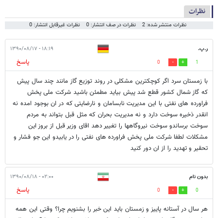
نظرات
نظرات منتشر شده: 2
نظرات در صف انتشار: 0
نظرات غیرقابل انتشار: 0
ر.پ.
۱۸:۱۹ - ۱۳۹۰/۰۸/۱۷
پاسخ
0
1
با زمستان سرد اگر کوچکترین مشکلی در روند توزیع گاز مانند چند سال پیش
که گاز شمال کشور قطع شد پیش بیاید مطمئن باشید شرکت ملی پخش
فراورده های نفتی با این مدیریت نابسامان و نارضایتی که در ان بوجود امده نه
انقدر ذخیره سوخت دارد و نه مدیریت بحران که مثل قبل بتواند به مردم
سوخت برساندو سوخت نیروگاهها را تغییر دهد اقای وزیر قبل از بروز این
مشکلات لطفا شرکت ملی پخش فراورده های نفتی را در یابیدو این جو فشار و
تحقیر و تهدید را از ان دور کنید
بدون نام
۰۲:۰۰ - ۱۳۹۰/۰۸/۱۸
پاسخ
0
0
هر سال در آستانه پاییز و زمستان باید این خبر را بشنویم چرا؟ وقتی این همه