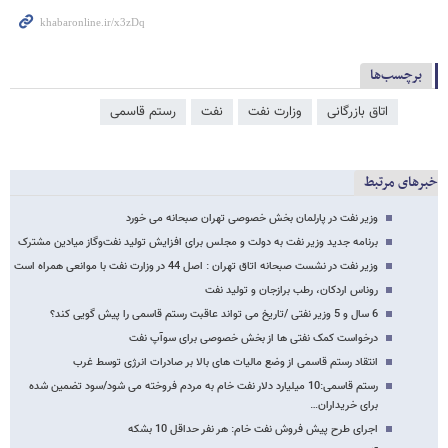
برچسب‌ها
اتاق بازرگانی
وزارت نفت
نفت
رستم قاسمی
خبرهای مرتبط
وزیر نفت در پارلمان بخش خصوصی تهران صبحانه می خورد
برنامه جدید وزیر نفت به دولت و مجلس برای افزایش تولید نفت‌وگاز میادین مشترک
وزیر نفت در نشست صبحانه اتاق تهران : اصل 44 در وزارت نفت با موانعی همراه است
روناس اردکان، رطب برازجان و تولید نفت
6 سال و 5 وزیر نفتی /تاریخ می تواند عاقبت رستم قاسمی را پیش گویی کند؟
درخواست کمک نفتی ها از بخش خصوصی برای سوآپ نفت
انتقاد رستم قاسمی از وضع مالیات های بالا بر صادرات انرژی توسط غرب
رستم قاسمی:10 میلیارد دلار نفت خام به مردم فروخته می شود/سود تضمین شده
برای خریداران…
اجرای طرح پیش فروش نفت خام: هر نفر حداقل 10 بشکه