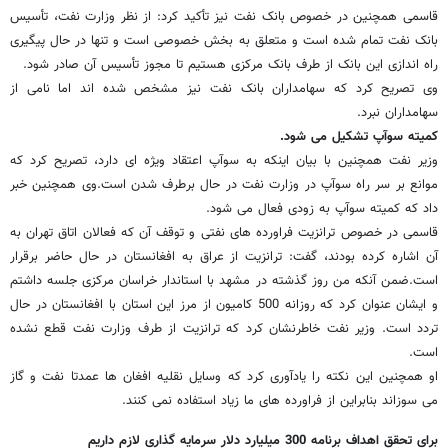
قاسمی همچنین در خصوص بانک نفت نیز تأکید کرد: از نظر وزارت نفت، تأسیس
بانک نفت تمام شده است و متعلق به بخش خصوصی است و تنها در حال پیگیری
راه اندازی این بانک از طرف بانک مرکزی هستیم تا مجوز تأسیس آن صادر شود.
وی تصریح کرد که سهامداران بانک نفت نیز مشخص شده اند اما نامی از
سهامداران نبرد.
کمیته سوآپ تشکیل می شود.
وزیر نفت همچنین با بیان اینکه به سوآپ اعتقاد ویژه ای دارد، تصریح کرد که
موانع بر سر راه سوآپ در وزارت نفت در حال برطرف شدن است.وی همچنین خبر
داد که کمیته سوآپ به زودی فعال می شود.
قاسمی در خصوص ترانزیت فراورده های نفتی و توقف آن که فعالان اتاق تهران به
آن اشاره کرده بودند، گفت: ترانزیت از عراق به افغانستان در حال حاضر برقرار
است.ضمن آنکه من روز گذشته در مشهد با استاندار خراسان مرکزی جلسه داشتم
و ایشان عنوان کرد که روزانه 500 کامیون از مرز این استان با افغانستان در حال
تردد است. وزیر نفت خاطرنشان کرد که ترانزیت از طرف وزارت نفت قطع نشده
است.
او همچنین این نکته را یادآوری کرد که وسایل نقلیه افغان ها عمدتا نفت و گاز
می سوزاند بنابراین از فراورده های ما زیاد استفاده نمی کنند.
برای تحقق اهداف برنامه 300 میلیارد دلار سرمایه گذاری لازم داریم