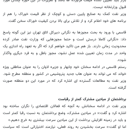
بازار باید تعیین کننده قیمت فرآورده ها باشد و تعزیرات در این حوزه چندان مورد
قبول وزارتخانه نیست.
وزیر نفت کمک به صنایع پایین دستی و کوچک از نظر قیمت خوراک را هم از
برنامه های خود اعلام کرد و از تلاش برای بالا بردن کیفیت خوراک سخن گفت.
قاسمی با ورود به بحث مجوزها به نگرانی دبیرکل اتاق تهران نیز این گونه پاسخ
داد: «نگرانی کاملا درستی است و حتما مجوزهایی که وزارت نفت صادر کرده
محدودیت زمانی دارند. باز هم من تاکید خواهم کرد که اگر به تعهد راه اندازی یک
واحد در مدت زمان تعیین شده عمل نشود، مجوز باطل و به فرد دیگری واگذار
شود».
رستم قاسمی در ادامه سخنان خود چابهار و جزیره لاوان را به عنوان مناطقی ویژه
خواند که می تواند به عنوان هاب جدید پتروشیمی در کشور و منطقه مطرح شود.
وزیر نفت به مطالعات گسترده ای اشاره کرد که در مورد این دو منطقه صورت
گرفته است.
برداشتمان از میادین مشترک کمتر از رقباست
وزیر نفت در ادامه سخنانش به آنچه که فعالان اقتصادی را نگران ساخته بود
اشاره کرد و گفت:« در میادین مشترک، وضع برداشتمان به نسبت رقبا کمتر است
و باید در زمینه افزایش برداشت از این میادین سرعت بیشتری به خرج دهیم.»
اما او گفت:« سرعت بخشیدن به روند فعلی، نیازمند اختیاراتی است که سیاست