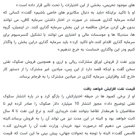
های موجود تحریمی، بخشی از این اختیارات را تحت تاثیر قرار داده است.»
او با تاکید براینکه «باید به دنبال مکانیزم های خاصی باشیم» گفت:« کسانی که
آماده سرمایه گذاری هستند در صورت در اختار داشتن سرمایه کافی، می توانند
بدون طی کردن مراحل مناقصه در این بخش سرمایه گذاری کنند. در اینمیان، گروه
ها، سندیکا ها و موسسات مالی و اعتباری می توانند با تشکیل کنسرسیوم برای
سرمایه گذاری اقدام کنند.»او تاکید کرد:« باید سرمایه گذاری دراین بخش را واگذار
کنیم ودر این واگذاری خساست به خرج ندهیم.»
وزیر نفت از فروش اوراق مشارکت ریالی و ارزی و همچنین فروش صکوک نفتی
سخن گفت و اینکه قصد دارد از این پس، میادین غیر مشترک را از دستور کار
خارج کند وافزایش سرمایه گذاری در میادین مشترک را به فرجام برساند.
قیمت نفت افزایش خواهد یافت
او از برخی کمبود ها در حیطه اختیاراتش را بازگو کرد و در باره انتشار سکوک
نفتی توضیح داد:« مجوز انتشار 10 میلیارد دلار صکوک را صادر کرده ایم تا
متقاضیان با هرمقدار تقاضا بتوانند نفت خریداری کنند و نرخ این نفت تا 4 سال
ثابت خواهد بود و البته در این مدت نیز می تواند آن را به فروش برساند.البته
تضمین می دهیم که درصورت نبود خریدار، وزارت نفت آن را خریداری کند.»
قاسمی گفت:« البته با توجه به تحولات جهانی، پیش بینی ما این است که قیمت