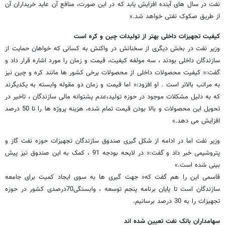
نفت در سال های آینده افزایش یابد که در این صورت، منافع آن عاید خریداران آن
از طریق صکوک نفتی خواهد شد.»
کیفیت تجهیزات داخلی بهتر از تولیدات چین و کره است
وزیر نفت در بخش دیگری از سخنانش در واکنش به کسانی که خواهان حمایت از
سازندگان داخلی بودند ، سه مولفه کیفیت، قیمت و زمان را مورد اشاره قرار داد و
گفت:« کیفیت محصولات داخلی از محصولات برخی کشور ها مانند کره و چین نیز
به مراتب بالاتر است . او افزود:« اما قیمت و زمان دو مقوله وابسته به یکدیگرند
که به دلیل مشکلات موجود در حوزه تولید،عدم پشتوانه مالی سازندگان ، تاخیر در
تحویل این محصولات و بالا بودن قیمت تمام شده، هزینه پروژه ها را تا 50 درصد
افزایش می دهد.»
وزیر نفت اما در ادامه از شکل گیری صندوق سازندگان تجهیزات حوزه نفت گاز و
پتروشیمی خبر داد و گفت:« در لایحه بودجه 91 ، کمک به این صندوق نیز پیش
بینی شده است.»
قاسمی این را هم گفت که« جهت گیری ها به سوی ایجاد کمیت برای جامعه
سازندگان است تا پایان برنامه پنجم توسعه ، وابستگی70درصدی کشور در حوزه
تجهیزات را به 30 درصد برسانیم.
سهامداران بانک نفت تعیین شده اند