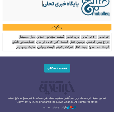
وبگردی
خبرآنلاین
راه نو آنلاین
بازی آنلاین
قیمت تلویزیون سونی
مبل مینیمال
جراح بینی گوشتی
پرشین هتل
قیمت آهن فولاد ایرانیان
اعتبارسنجی بانکی
قیمت طلا امروز
بلیط قطار
شرکت رادوکو
قیمت پروفیل
سایت یوتوتایمز
نسخه دسکتاپ
تمامی حقوق این سایت برای خبرآنلاین محفوظ است. نقل مطالب با ذکر منبع بلامانع است.
Copyright © 2025 khabaronline News Agancy, All rights reserved
طراحی و تولید: نستوه