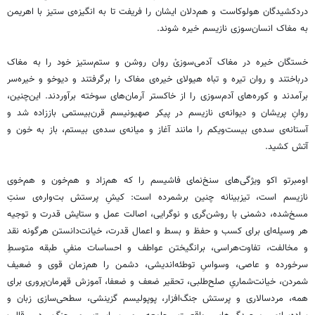
دردکشیدگان هولوکاست و هم‌دلان ایشان را فریفت تا به انگیزه‌ی ستیز با اهریمن
به مغاک انسان‌سوزی نازیسم خیره شوند.
خستگان خیره در مغاک آدمی‌سوزیْ روان روشن و ستم‌ستیز خود را به مغاک
درباختند و روان تیره و تباه هیولای خیره‌ی مغاک را برگرفتند و دیوخو و خیره‌سر
برآمدند و کوره‌های آدم‌سوزی را از خاکستر آرمان‌های سوخته برآوردند. این‌چنین،
روانِ پریشان و دیوانه‌ی نازیسم در پیکر صهیونیسم قرن‌بیستمی باززاده شد و
آستانه‌ی سده‌ی بیست‌ویکم را مانند آغاز و میانه‌ی سده‌ی بیستم، باز به خون و
آتش کشید.
اومبرتو اکو ویژگی‌های سنخ‌نمای فاشیسم را که هم‌زاد و هم‌خون و هم‌خوی
نازیسم است، تیزبینانه چنین برشمرده است: کیشِ پرستش بت‌واره‌ی سنتِ
مسخ‌شده‌، دشمنی با روشن‌گری و نوگرایی، اصالت عمل و ستایش قدرت و توجیه
هر وسیله‌ای برای کسب و حفظ و بسط و اعمال قدرت، خیانت‌دانستن هرگونه نقد
و مخالفت، تفاوت‌هراسی، برانگیختن عواطف و احساسات منفیِ طبقه متوسطِ
سرخورده و عاصی، وسواسِ توطئه‌اندیشی، دشمن را هم‌زمان قوی و ضعیف
شمردن، خیانت‌شماریِ صلح‌طلبی، تحقیر ضعف و ضعفا، آموزش قهرمان‌پروری برای
همه، مردسالاری و پرستش جنگ‌افزار، پوپولیسم گزینشی، سطحی‌سازی زبان و