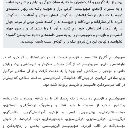
برخی از اراده‌گرایان و قدرت‌باوران ما که به مغاکِ تیرگی و تباهی چشم دوخته‌اند،
و به ستیز با اژدهای صهیونیسم، گرمی بازار و هویت یافته‌اند، زنهار ناشنیده‌ی
نیچه را که نوای اراده‌گرایانه‌اش به گوش ایشان خوش و آشناست، به گوش
گیرند تا اراده‌گرایانه و بی‌باکانه و دیوپسندانه از کشته شدن نیمی از مردم جهان
در پای آرمان آخرالزمانی خود دم نزنند و آن را روا نشمارند و درهای جهنم
فاشیسم و نازیسم و صهیونیسم را رو به سوی دامنه‌های تشیع ستم‌ستیز گشوده
نخواهند و نهادن این داغ تیره‌ی ننگ را بر گونه‌ی سنت شیعه نپسندند.
‍صهیونیسم آنتی‌تز فاشیسم و نازیسم نیست، نه در دیرینه‌شناسی تاریخی، نه در
تبارشناسی نظری. صهیونیسم که از آغاز جنبشی سکولار و غیرمذهبی بود، روایتی
خاص و مهجور از سرگشتی قوم یهود را به خدمت گرفت و از آن سلاحی مرگ‌بار
برای سلاخی قربانیان در پیش‌گاه خداوندگار قدرت‌پرستی ساخت، سلاحی که پیش‌تر
در کف سرسپردگان فاشیسم و نازیسم پرورده شده بود.
صهیونیسم و نازیسم دو سایه از یک پدیدار اند یا دو شاخه روییده بر یک ریشه،
ریشه‌ای مرکب از ضدیت با خرد نقاد و روشن‌گر، اراده‌گرایی، نوستیزی،
خودمستثناپنداری، برتری‌جویی قومی و نژادی، آخرالزمان‌گرایی، نظامی‌گری،
دیگری‌سازی، دیگری‌ستیزی، دیگری‌سوزی، خودحق‌پنداری، ذوب فردیت‌ها در کلیتی
تجسدیافته در قالب ابرمرد. صهیونیسم قرن‌بیستمی بخشی از رنج‌دیدگان و