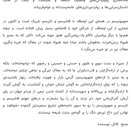
ساده‌سازی پیچیدگی‌های واقعیتِ جامعه و سیاست و جنگ در قالب
داستان‌سرایی‌ها و روایت‌پردازی‌های عامه‌پسندانه و عوام‌فریبانه.
صهیونیسم در همه‌ی این اوصاف با فاشیسم و نازیسم شریک است و اکنون در
شماری از این اوصاف، از شرکای خود با فاصله‌ی بسیار پیش افتاده است. و نیچه
هم‌نوا با دیگر پیامبران ناکام پاد-روشن‌گری هنوز مویه می‌کند: «آنان که به ستیز با
هیولا برمی‌خیزند، به‌هوش باشند مبادا خود هیولا شوند؛ در مغاک که خیره بنگری،
مغاک نیز در تو خیره می‌نگرد.»
از سیره و سنت نبوی و علوی و حسنی و حسینی و رضوی که نیاموخته‌اند، بلکه
برخی از اراده‌گرایان و قدرت‌باوران ما که به مغاکِ تیرگی و تباهی چشم دوخته‌اند،
و به ستیز با اژدهای صهیونیسم، گرمی بازار و هویت یافته‌اند، زنهار ناشنیده‌ی
نیچه را که نوای اراده‌گرایانه‌اش به گوش ایشان خوش و آشناست، به گوش گیرند
تا اراده‌گرایانه و بی‌باکانه و دیوپسندانه از کشته شدن نیمی از مردم جهان در پای
آرمان آخرالزمانی خود دم نزنند و آن را روا نشمارند و درهای جهنم فاشیسم و
نازیسم و صهیونیسم را رو به سوی دامنه‌های تشیع ستم‌ستیز گشوده نخواهند و
نهادن این داغ تیره‌ی ننگ را بر گونه‌ی سنت شیعه نپسندند.
منبع: کانال نویسنده