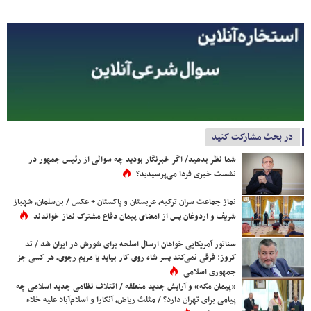
در بحث مشارکت کنید
شما نظر بدهید/ اگر خبرنگار بودید چه سوالی از رئیس جمهور در
نشست خبری فردا می‌پرسیدید؟
نماز جماعت سران ترکیه، عربستان و پاکستان + عکس / بن‌سلمان، شهباز
شریف و اردوغان پس از امضای پیمان دفاع مشترک نماز خواندند
سناتور آمریکایی خواهان ارسال اسلحه برای شورش در ایران شد / تد
کروز: فرقی نمی‌کند پسر شاه روی کار بیاید یا مریم رجوی، هر کسی جز
جمهوری اسلامی
«پیمان مکه» و آرایش جدید منطقه / ائتلاف نظامی جدید اسلامی چه
پیامی برای تهران دارد؟ / مثلث ریاض، آنکارا و اسلام‌آباد علیه خلاء