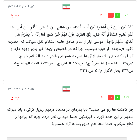
۱۹:۱۷ - ۱۴۰۳/۰۹/۱۷
پاسخ
20
28
عَنْهُ عَنْ عَلِيِّ بْنِ أَسْبَاطٍ عَنْ أَبِيهِ أَسْبَاطِ بْنِ سَالِمٍ عَنْ مُوسَى اَلْأَبَّارِ عَنْ أَبِي عَبْدِ
اَللَّهِ عَلَيْهِ السَّلاَمُ أَنَّهُ قَالَ: اِتَّقِ اَلْعَرَبَ فَإِنَّ لَهُمْ خَبَرَ سَوْءٍ أَمَا إِنَّهُ لاَ يَخْرُجُ مَعَ
اَلْقَائِمِ مِنْهُمْ وَاحِدٌ. موسى ابار از امام صادق عليه السّلام نقل مى‌كند كه حضرت
تاکید فرمودند: از عرب بترسید، چرا كه در خصوص آن‌ها خبر بدى وجود دارد و
آن اين‌ كه حتى يك نفر از آن‌ها هم به همراهى قائم عليه السّلام خروج
نمى‌كنند. الغيبة (للطوسی) ج۱ ص۴۷۶ الوافي ج۳ ص۶۷۳ اثبات الهداة ج۵
ص۱۳۷ بحار الأنوار ج۵۲ ص۳۳۳
۱۹:۲۵ - ۱۴۰۳/۰۹/۱۷
پاسخ
5
123
چرا کامنت ها رو می بندید؟ بابا پدرمان درآمد،بابا مردیم زیربار گرانی ، بابا دیوانه
شدیم از این همه تورم ، خبرآنلاین حتما میدانی نظر مردم چیه که پیامها را
قطع میکنی، حتما ادعا هم داری رسانه آزاد هستی؟