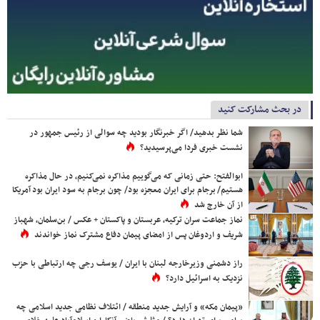
در بحث مشارکت کنید
شما نظر بدهید/ اگر خبرنگار بودید چه سوالی از رئیس جمهور در
نشست خبری فردا می‌پرسیدید؟
ابوالفتح: حتی زمانی که می‌گوییم مذاکره نمی‌کنیم، در حال مذاکره
هستیم/ برجام برای ایران معجزه بود/ چون برجام به سود ایران بود آمریکا
از آن خارج شد
نماز جماعت سران ترکیه، عربستان و پاکستان + عکس / بن‌سلمان، شهباز
شریف و اردوغان پس از امضای پیمان دفاع مشترک نماز خواندند
راز دشمنی وزیرخارجه لبنان با ایران / یوسف رجی چه ارتباطی با حزب
نزدیک به اسرائیل دارد؟
«پیمان مکه» و آرایش جدید منطقه / ائتلاف نظامی جدید اسلامی چه