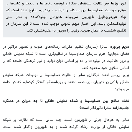
این روزها خبر نظارت سلیقه‌ای ساترا و توقیف برنامه‌ها و بایدها و نبایدها بر
مبنای خواست صداوسیما این مسئله را دوباره و چندباره مطرح کرده است که
نهاد عریض‌وطویل تلویزیون نمی‌تواند هم‌زمان تولیدکننده و ناظر سایر
تولیدکنندگان باشد، این اختیار مبهم قانونی موجب شده است تا این سازمان در
تنگنای شکست با اعمال قدرت، رقیب را مجبور به عقب‌نشینی کند.
مریم پیروزه:
ساترا (سازمان تنظیم مقررات رسانه‌های صوت و تصویر فراگیر در
فضای مجازی) اهرم سازمان صداوسیما در تنظیم‌گری است تا شبکه نمایش خانگی
و بروز خلاقیت در تولیدات را نه بر اساس توان تولید و نیاز فرهنگی جامعه که بر
اساس سلایق خود محدود کند.
برای بررسی ابعاد اثرگذاری ساترا و نظارت صداوسیما بر تولیدات شبکه نمایش
خانگی با کیوان کثیریان نویسنده، منتقد و روزنامه‌نگار گفتگو کرده‌ایم که در ادامه
می‌خوانید:
تضاد منافع بین صداوسیما و شبکه نمایش خانگی تا چه میزان در عملکرد
جانب‌دارانه ساترا تأثیرگذار است؟
ساترا به هرحال جزئی از تلویزیون است. چند سالی است که نظارت بر شبکه
نمایش خانگی از وزارت ارشاد گرفته شده و به تلویزیون واگذار شده است.