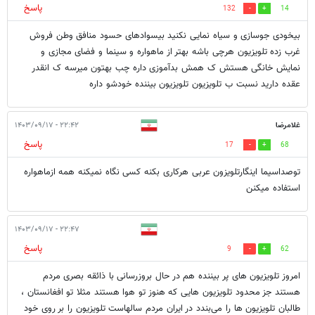
پاسخ
132
14
بیخودی جوسازی و سیاه نمایی نکنید بیسوادهای حسود منافق وطن فروش
غرب زده تلویزیون هرچی باشه بهتر از ماهواره و سینما و فضای مجازی و
نمایش خانگی هستش ک همش بدآموزی داره چب بهتون میرسه ک انقدر
عقده دارید نسبت ب تلویزیون تلویزیون بیننده خودشو داره
غلامرضا
۲۲:۴۲ - ۱۴۰۳/۰۹/۱۷
پاسخ
17
68
توصداسیما اینگارتلویزون عربی هرکاری بکنه کسی نگاه نمیکنه همه ازماهواره
استفاده میکنن
۲۲:۴۷ - ۱۴۰۳/۰۹/۱۷
پاسخ
9
62
امروز تلویزیون های پر بیننده هم در حال بروزرسانی با ذائقه بصری مردم
هستند جز محدود تلویزیون هایی که هنوز تو هوا هستند مثلا تو افغانستان ،
طالبان تلویزیون ها را می‌بندد در ایران مردم سالهاست تلویزیون را بر روی خود