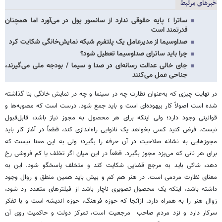
خبرهای مرتبط
ساترا ؛ پایه حقوقی ندارد از سانسور پول در می‌آورد اما همچنان
قدرتمند است
صداوسیما از مدیرعامل یک پلتفرم شبکه نمایش‌خانگی شکایت کرد
چرا باید ساترای صداوسیما تعطیل شود؟
جای خالی عدالت رسانه‌ای در صدا و سیما / بودجه ملی می‌گیرند،
جناحی عمل می‌کنند
در نهایت چیزی که به‌عنوان نظارت چه در سینما و چه در نمایش خانگی بنا گذاشته
شده است اصولاً کار بیهوده‌ای است و باید جمع شود. درست است که مصوبه‌ها و
قوانینی وجود دارد؛ ولی اینکه برای هر محصول به مجوز نیاز باشد، قابل‌قبول
نیست. فرض کنید کسی بخواهد یک نانوایی راه‌اندازی کند، قطعاً در آغاز کار باید
مجوزهایی به نشانه صلاحیت در آن حرفه را بگیرد؛ ولی به این معنا نیست که
برای هر نانی که می‌پزد مجوز بگیرد. قطعاً در این میان اگر تخلف یا کم فروشی رخ
دهد، شاکی باید به مرجع قضایی شکایت کند و متخلف پاسخگو شود. این به
معنای نظارت مردمی است. در هنر هم کم و بیش باید همین منطق و روال وجود
داشته باشد، اینکه یک محصول تصویری ناچار باشد از فیلترهای متعدد رد شود،
زوال هنر را به همراه دارد. ازآنجا که حوزه فرهنگ، حوزه اندیشه است و با تفکر
سرکار دارد و نزد مردم صاحب مرجعیت است، تمرکز دولت و حاکمیت روی آن