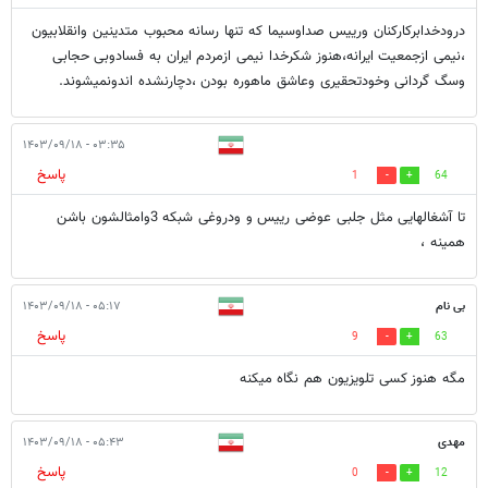
درودخدابرکارکنان ورییس صداوسیما که تنها رسانه محبوب متدینین وانقلابیون
،نیمی ازجمعیت ایرانه،هنوز شکرخدا نیمی ازمردم ایران به فسادوبی حجابی
وسگ گردانی وخودتحقیری وعاشق ماهوره بودن ،دچارنشده اندونمیشوند.
۰۳:۳۵ - ۱۴۰۳/۰۹/۱۸
پاسخ
1
64
تا آشغالهایی مثل جلبی عوضی رییس و ودروغی شبکه 3وامثالشون باشن
همینه ،
بی نام
۰۵:۱۷ - ۱۴۰۳/۰۹/۱۸
پاسخ
9
63
مگه هنوز کسی تلویزیون هم نگاه میکنه
مهدی
۰۵:۴۳ - ۱۴۰۳/۰۹/۱۸
پاسخ
0
12