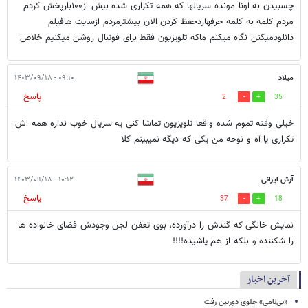
چسبیدن به اونا مونده سریالها که همه تکراری شده بیش از۱۰۰بارپخش کردم
مردم کلمه به کلمه حرفهاردحفظ کردن الان بیشترمردم ازسایت هافیلم
دانلودمیکنن نگاه میکنم ماکه تلویزیون فقط برای فوتبال روشن میکنیم خلاص
میلاد
۰۹:۱۰ - ۱۴۰۳/۰۹/۱۸
پاسخ
2
35
خیلی وقته تموم شده واقعا تلویزیون تماشا کنی یه سریال خوب نداره همه اش
تکراری یا آه و نوحه من یکی که دیگه نمیبینم کلا
آرش ایرانی
۱۰:۱۲ - ۱۴۰۳/۰۹/۱۸
پاسخ
37
18
نمایش خانگی که گندش را درآورده، بوی تعفن لجن وجودش فضای خانواده ها
را شکننده و بلکه از هم پاشیده!!!!
آخرین اخبار
«بی‌نامی» جلوی دوربین رفت