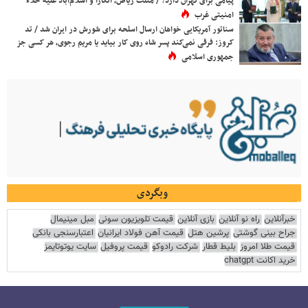
پیامی برای تهران دارد؟ / مثلث ریاض، آنکارا و اسلام‌آباد علیه خلاء
امنیتی غرب
سناتور آمریکایی خواهان ارسال اسلحه برای شورش در ایران شد / تد
کروز: فرقی نمی‌کند پسر شاه روی کار بیاید یا مریم رجوی، هر کسی جز
جمهوری اسلامی
وبگردی
خبرآنلاین
راه نو آنلاین
بازی آنلاین
قیمت تلویزیون سونی
مبل مینیمال
جراح بینی گوشتی
پرشین هتل
قیمت آهن فولاد ایرانیان
اعتبارسنجی بانکی
قیمت طلا امروز
بلیط قطار
شرکت رادوکو
قیمت پروفیل
سایت یوتوتایمز
خرید اکانت chatgpt