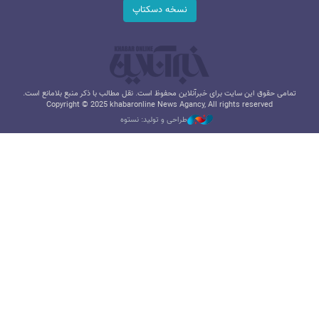
نسخه دسکتاپ
تمامی حقوق این سایت برای خبرآنلاین محفوظ است. نقل مطالب با ذکر منبع بلامانع است.
Copyright © 2025 khabaronline News Agancy, All rights reserved
طراحی و تولید: نستوه