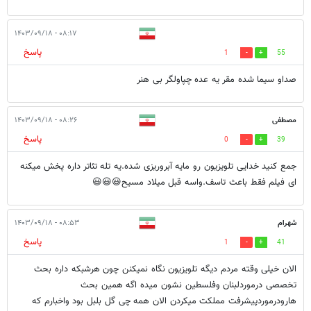
۰۸:۱۷ - ۱۴۰۳/۰۹/۱۸
پاسخ
1
55
صداو سیما شده مقر یه عده چپاولگر بی هنر
مصطفی
۰۸:۲۶ - ۱۴۰۳/۰۹/۱۸
پاسخ
0
39
جمع کنید خدایی تلویزیون رو مایه آبروریزی شده.یه تله تئاتر داره پخش میکنه
ای فیلم فقط باعث تاسف.واسه قبل میلاد مسیح😃😃😃
شهرام
۰۸:۵۳ - ۱۴۰۳/۰۹/۱۸
پاسخ
1
41
الان خیلی وقته مردم دیگه تلویزیون نگاه نمیکنن چون هرشبکه داره بحث
تخصصی درموردلبنان وفلسطین نشون میده اگه همین بحث
هارودرموردپیشرفت مملکت میکردن الان همه چی گل بلبل بود واخبارم که