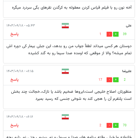
آخه نون رو با فیلم قیاس کردن معقوله به کرگدن نقرهای بگی سردرد میگره
علی
۰۵:۴۳ - ۱۴۰۳/۰۹/۱۸
پاسخ
1
39
دوستان هر کسی میداند لطفأ جواب من رو بدهد، این جبلی بیمار کی دوره اش
تمام میشه؟ والا از موقعی که اومده صدا سیما رو به گند کشیده
علیرضا
۰۶:۱۵ - ۱۴۰۳/۰۹/۱۸
پاسخ
17
2
منظورتان اصلاح خلیجی است،ابروها ضخیم باشد یا نازک،.خجالت چند بخش
است پلتفرم آن را هجی کند به شوخی جنسی که رسید بمیرد
۰۶:۱۶ - ۱۴۰۳/۰۹/۱۸
پاسخ
2
70
خانواده ما خیلی وقته برنامه های صدا و سیما رو نمی‌بینیم ، حتی نمی‌زارم بچه