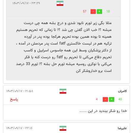
۲۳:۲۹ - ۱۴۰۳/۰۹/۱۷
57
10
مثلا بگی زیر تورم نابود شدی و درج بشه همه چی درست
میشه ؟! خب الان گفتی چی شد ؟! تا زمانی که تحریم هستیم
همینه تا بوده همین بوده تحریم هرکجا بوده پدر در آورده
ترکیه هم در لیست خاکستری fatf است پدر مردمش در آمده ،
از دکتر پزشکیان وسط این همه جاسوس اسراییل و کاسب
تحریم دفاع می‌کنی تا تحریم رو fatf رو درست کنه یا فکر
می‌کنی با نوکری روسیه میشه تورم حل بشه ؟! تورم 33 درصد
است برو‌ خداروشکر کن
کامران
۲۱:۵۸ - ۱۴۰۳/۰۹/۱۷
پاسخ
4
40
خدا رو شکر ببندید در این ......
علیرضا
۲۲:۱۶ - ۱۴۰۳/۰۹/۱۷