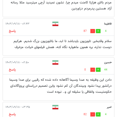
مردم بالای هزارتا کامنت میدم چرا. نشون نمیدید آرچی میترسید مثلا رسانه
آزاد هستین پدرمردم دراوردین
فاطیما
۰۲:۴۳ - ۱۴۰۳/۰۹/۱۸
پاسخ
87
4
سلام وقتبخیر. تلویزیون بایدباشد تا ابد، ما باتلویزیون بزرگ شدیم. هرکیم
دوست نداره، بره همون ماهواره نگاه کنه، همش فیلمهای خیانت مزخرف
حسین
۰۲:۵۰ - ۱۴۰۳/۰۹/۱۸
پاسخ
0
44
دادن این وظیفه به صدا وسیما آگاهانه داده شده که رقیبی برای صدا وسیما
درکشور پیدا نشود وبینندگان آن کم نشود واین تصمیم درراستای پروپاگاندای
حکومتیست واتفاقی یا سلیقه ای و.. نبوده است
امیر
۰۳:۳۵ - ۱۴۰۳/۰۹/۱۸
پاسخ
82
4