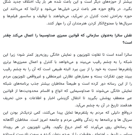
بیشتر از حوزه‌های دیگر است و این باعث شده هر بار یک اختلاف جدید شکل
بگیرد. در واقع حوزه هنر باعث ترس خیلی‌ها می‌شود و ازآنجا که می‌دانند این
حوزه به‌راحتی تحت کنترل در نمی‌آید، می‌خواهند با توقیف و سانسور فیلم‌ها و
سریال‌ها یا ممنوع‌الکار کردن هنرمندان آن را مهار کنند.
نقش ساترا به‌عنوان سازمانی که قوانین ممیزی صداوسیما را اعمال می‌کند چقدر
است؟
ساترا آمده است تا تفاوت تلویزیون و نمایش خانگی روزبه‌روز کمتر شود؛ زیرا این
شبکه را به چشم رقیب می‌بیند و می‌خواهد با کنترل و اعمال ممیزی‌ها برتری
پلتفرم‌ها نسبت به خود را از بین ببرد البته طبیعی است که آن را به چشم رقیب
ببیند چون تفکرات بسته و معیارهای نظارتی غیرمنطقی و غیرواقعی تلویزیون مردم
را از این رسانه دور کرده است و طبیعتاً مخاطبان بیشتر جذب برنامه‌های شبکه
نمایش خانگی می‌شوند تا صداوسیمایی که انواع و اقسام محدودیت‌ها از قوانین
عیر منعطفِ پوشش بگیرید تا انتقال گزینشی اخبار و اطلاعات و حتی تحریف
هدفمند تاریخ در آن به چشم می‌آید.
درواقع دلیلی که مردم به پلتفرم‌ها تمایل پیدا می‌کنند، کمی نزدیک‌تر بودن این
سریال ها و برنامه‌ها به زندگی واقعی مردم و جامعه امروز است. مخاطبان آگاهانه
به رسانه‌ای روی می‌آورند که کمتر دروغ بگوید. وقتی تلویزیون در هر رویداد
سیاسی، تاریخی، اجتماعی حقیقت را از مردم پنهان کرده و سمت نادرست ایستاده