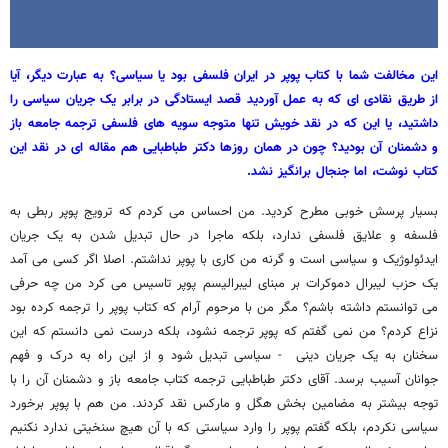
این مخالفت شما با کتاب پوپر در ایران فلسفی بود یا سیاسی؟ به عبارت دیگر، آیا
از طریق نقادی ای که به عمل آوردید قصد ایستادگی در برابر یک جریان سیاسی را
داشتید، یا این که در نقد خویش تنها متوجه سویه های فلسفی ترجمه جامعه باز
و دشمنان آن بودید؟ چون در همان روزها دکتر طباطبایی هم مقاله ای در نقد این
کتاب نوشت، اما جنجال برانگیز نشد.
بسیار پرسش خوبی مطرح کردید. من احساس می کردم که ترویج پوپر ربطی به
فلسفه و علایق فلسفی ندارد، بلکه ماجرا در حال تبدیل شدن به یک جریان
ایدئولوژیک و سیاسی است و گرنه من کاری با پوپر نداشتم. اصلا اگر کسی می آمد
یک حزب لیبرال دموکرات بر مبنای لیبرالیسم پوپر تاسیس می کرد من چه حرفی
می توانستم داشته باشم؟ مگر من با مرحوم آرام که کتاب پوپر را ترجمه کرده بود
نزاع کردم؟ من نمی گفتم که پوپر ترجمه نشود، بلکه درست نمی دانستم که این
سخنان به یک جریان دینی - سیاسی تبدیل شود و از این راه به درک و فهم
جوانان آسیب برسد. آقای دکتر طباطبایی ترجمه کتاب جامعه باز و دشمنان آن را با
توجه بیشتر به مضامین بخش هگل و مارکس نقد کردند. من هم با پوپر برخورد
سیاسی نکردم، بلکه گفتم پوپر را وارد سیاستی که با آن هیچ سنخیتی ندارد نکنیم