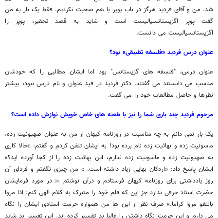
شد. من و آقای فردید هرگز در باب پوپر با هم صحبت نکردیم. فقط یک بار به من
گفت پوپر اگزیستانسیالیست است و شاید به قصد تحقیر، پوپر را
اگزیستانسیالیست می دانست.
عنوان درس فردید «فلسفه تطبیقی» بود؟
عنوان درس، "فلسفه های گزیستانس" بود اما ایشان مطالبی را که خودشان
مناسب می دانستند می گفتند. دکتر فردید در قید عنوان و نام درس نبود، بیشتر
نظرها و حاصل مطالعات خود را می گفت.
مرحوم فردید چند باری شما را نیز با طعنه های خاص خویش نوازش داده است؟
یک بار نمی دانم به چه مناسبت در روزنامه کیهان از من به عنوان صهیونیت زده،
ماسونیت زده و بهائیت زده نام برده بود! به ایشان تلفن کردم و گفتم: «حالا کاری
به صهیونیت زده و ماسونیت زده ندارم، این بهائیت زده را از کجا آورده اید؟»
ایشان پاسخ داد: «اردکان بهایی زیاد داشته است. » من چیزی نگفتم و فردای آن
روز یادداشتی برای روزنامه کیهان فرستادم و درآن نوشتم :« در مورد فرمایشان
حضرت استاد حرفی ندارد جز این که قلم خود را متبرک به کلام الهی کنم: اذا مروا
باللغو مروا کراما.» صرف نظر از این ها من همواره حرمت استادی ایشان را نگاه
می دارم و این حرمت نگاه داشتن را غالبا بد تفسیر کرده اند. این تفسیر بد شاید