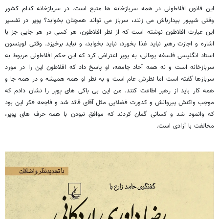
این قانون افلاطونی در همه سربازخانه ها متبع است. در سربازخانه کدام کشور
وقتی شیپور بیدارباش می زنند، سرباز می تواند همچنان بخوابد؟ پوپر در تفسیر
این عبارت افلاطون نوشته است که از نظر افلاطون، هر کسی در هر جایی جز با
اشاره و اجازت رهبر نباید غذا بخورد، نباید بخوابد، و نباید برخیزد. وقتی لوینسون
استاد انگلیسی فلسفه یونانی، به پوپر اعتراض کرد که این حکم افلاطونی مربوط به
سربازخانه است و نه همه آحاد جامعه، او پاسخ داد که افلاطون این را در مورد
سربازها گفته است اما نظرش عام است و به نظر او همه همیشه و در همه جا و
همه کار باید از رهبر اطاعت کنند. من این بی باکی های پوپر را نشان دادم که
موجب واکنش پیروانش و کدورت فضلایی مثل آقای قائد شد و فاجعه فکر این بود
که وانمود شد و کسانی گمان کردند که موافق نبودن با همه حرف های پوپر،
مخالفت با آزادی است.