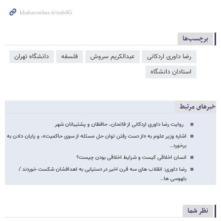
برچسب‌ها
رضا داوری اردکانی
عبدالکریم سروش
فلسفه
دانشگاه تهران
استادان دانشگاه
خبرهای مرتبط
روایت رضا داوری اردکانی از فاتحان، حافظان و پشتیبانان شهر
اشاره وزیر علوم به «از دست رفتن توان حل مسئله از سوی حاکمیت»، و پایان دادن به
برخورد…
انسان اخلاقی کیست و شرایط اخلاقی بودن چیست؟
رضا داوری: انقلاب های سه قرن اخیر در دستیابی به اهدافشان شکست خوردند /
بلهوسی ها…
نظر شما