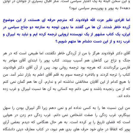
و این سخن البته به یک اعتبار سیاسی است. مگر اقبال بسیاری از جوانان در اوایل
دهه۶۰ به پوپر و پوپریسم سیاسی نبود؟
اما افرادی نظیر عزت الله فولادوند که مترجم حرفه ای هستند، از این موضوع
آزرده خاطر شدند. آن ها می گفتند ما بدون توجه به منازعه دو جناح سیاسی در
ایران، یک کتاب مشهور از یک نویسنده اروپایی ترجمه کرده ایم و نباید به لیبرال و
غرب زده و از این دست دشنام ها متهم شویم.؟
آقای دکتر فولادوند هرگز با من از آزردگی خاطر نگفتند، اما طبیعی است که در هر
جنگ و نزاع بی گناهان هم آسیب ببینند. کتاب پوپر را ابتدای آقای مهاجر به
فارسی برگرداندند که هرچه بود ترجمه روانی بود. پس از آن آقای دکتر فولادوند
کتاب را ترجه کردند و بالاخره ترجمه سوم به قلم آقای اعلم به بازار نشر آمد. من
با هیچ کدام از این آقایان مخالفتی نداشته ام و ندارم. آن ها هم گمان نمی کنم
که از من رنجیده باشند و نمی دانم چه کسانی به آن ها نسبت لیبرال و غرب زده
داده اند.
من این نسبت ها را به کسی نداده ام و نمی دهم زیرا اگر لیبرال بودن را سهل
بینگارم، غرب زدگی را صفت اشخاص نمی دانم. غرب زدگی دم زدن در هوایی
است که فضای تاریخ را پر کرده است. به هر حال هنگامی که دیدم بعضی آرای
پوپر که اتفاقا در جای خود حرف های بدی هم نبود، در کتاب معارف دینی دانشگاه