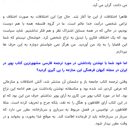
می دانند، گران می آید.
ظاهرا اختلافات از این جا آغاز شد. حال چرا این اختلافات به صورت اختلاف و
نزاعی شخصی درآمد، خدا عالم است. ما در گروه فلسفه همه با هم دوست
بودیم، در حالی که در همه مسایل اشتراک نظر و هم فکر نداشتیم. شاید سیاست
بود که یک اختلاف فکری را تبدیل به نزاع شخصی کرد. خوشحال نیستم که شما
این قضایا را به یاد من آوردید. من هرگز نمی خواستم دوباره به این حرف ها
بپردازم.
اما خود شما با نوشتن یادداشتی در مورد ترجمه فارسی مشهورترین کتاب پوپر در
ایران در مجله کیهان فرهنگی این منازعه را پی گیری کردید؟
وقتی ترجمه کتاب جامعه باز و دشمنان آن منتشر شد، آتش اختلافات و منازعاتی
که عرض کردم، تند شده بود و متاسفانه نوشتن یادداشت من هم ادامه این نزاع
بود. اما در مورد کتاب پوپر من کاری به آرای پوپر نداشتم. حرف من این بود که او
در این کتاب آرای افلاطون و هگل را نه نقد، بلکه جرح و تحریف کرده است. مثلا
افلاطون در نوامیس در فصل مربوط به سربازی و سربازخانه، مقرر می دارد که
سرباز در سربازخانه باید از فرمانده اطاعت کند. به موقع غذا بخورد، و بخوابد و در
وقت مقرر بیدار شود.