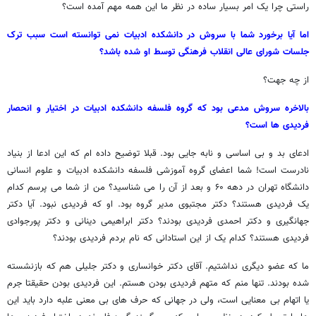
راستی چرا یک امر بسیار ساده در نظر ما این همه مهم آمده است؟
اما آیا برخورد شما با سروش در دانشکده ادبیات نمی توانسته است سبب ترک
جلسات شورای عالی انقلاب فرهنگی توسط او شده باشد؟
از چه جهت؟
بالاخره سروش مدعی بود که گروه فلسفه دانشکده ادبیات در اختیار و انحصار
فردیدی ها است؟
ادعای بد و بی اساسی و نابه جایی بود. قبلا توضیح داده ام که این ادعا از بنیاد
نادرست است! شما اعضای گروه آموزشی فلسفه دانشکده ادبیات و علوم انسانی
دانشگاه تهران در دهه ۶۰ و بعد از آن را می شناسید؟ من از شما می پرسم کدام
یک فردیدی هستند؟ دکتر مجتبوی مدیر گروه بود. او که فردیدی نبود. آیا دکتر
جهانگیری و دکتر احمدی فردیدی بودند؟ دکتر ابراهیمی دینانی و دکتر پورجوادی
فردیدی هستند؟ کدام یک از این استادانی که نام بردم فردیدی بودند؟
ما که عضو دیگری نداشتیم. آقای دکتر خوانساری و دکتر جلیلی هم که بازنشسته
شده بودند. تنها منم که متهم فردیدی بودن هستم. این فردیدی بودن حقیقتا جرم
یا اتهام بی معنایی است، ولی در جهانی که حرف های بی معنی علبه دارد باید این