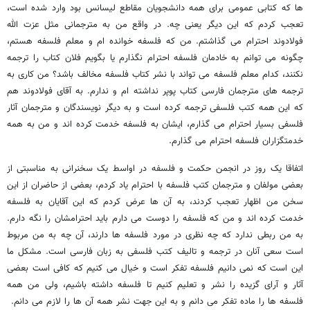
ها که کتابی عمومی برای همه دانشجویان مقاطع لیسانس بود وارد شده است،
تعجب کردم که این دیگر یعنی چه. در واقع من به مترجمانی مثل عزت الله
فولادوند احترام می گذاشتم. من که فلسفه خوانده ام و معلم فلسفه هستم،
چگونه می توانم به خادمان فلسفه احترام نگذارم یا بگویم فلان کتاب را ترجمه
نکنند، کدام معلم فلسفه می تواند با نشر کتاب فلسفه مخالف باشد؟ من کاری به
ترجمه های مترجمان فارسی کتاب پوپر نداشته ام و ندارم. به آقای فولادوند هم
که این همه کتب فلسفی ترجمه کرده است و به دیگر نویسندگان و مترجمان آثار
فلسفی بسیار احترام می گذارم، ایشان به فلسفه خدمت کرده اند و من به همه
خدمتگزاران فلسفه احترام می گذارم.
اتفاقا یک روز در انجمن حکمت و فلسفه در اواسط یک سخنرانی به مناسبتی از
بعضی مولفان و مترجمان کتب فلسفه با احترام یاد کردم، بعضی از حاضران از این
سخن من اظهار تعجب کردند، به آن ها عرض کردم که این آقایان به فلسفه
خدمت کرده اند و من که فلسفه را دوست می دارم باید احترامشان را نگه دارم.
به من ربطی ندارد که چه نظری در مورد فلسفه ها دارند، آن چه به من مربوط
است سعی آنان در ترجمه و تالیف کتب فلسفی به زبان فارسی است. مشکل ما
این است که نمی دانیم فلسفه تفکر است و خیال می کنیم که کافی است بعضی
آثار و آرای گزیده را نشر و تعلیم کنیم تا فلسفه داشته باشیم، ولی من همه
فلسفه ها را ماده تفکر می دانم و به این جهت نشر همه آن ها را لازم می دانم.