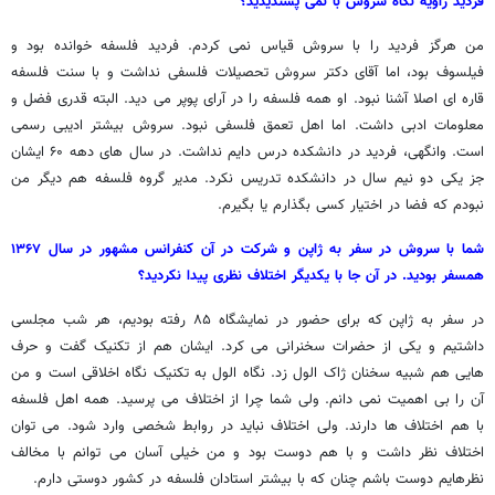
فردید زاویه نگاه سروش با نمی پسندیدید؟
من هرگز فردید را با سروش قیاس نمی کردم. فردید فلسفه خوانده بود و
فیلسوف بود، اما آقای دکتر سروش تحصیلات فلسفی نداشت و با سنت فلسفه
قاره ای اصلا آشنا نبود. او همه فلسفه را در آرای پوپر می دید. البته قدری فضل و
معلومات ادبی داشت. اما اهل تعمق فلسفی نبود. سروش بیشتر ادیبی رسمی
است. وانگهی، فردید در دانشکده درس دایم نداشت. در سال های دهه ۶۰ ایشان
جز یکی دو نیم سال در دانشکده تدریس نکرد. مدیر گروه فلسفه هم دیگر من
نبودم که فضا در اختیار کسی بگذارم یا بگیرم.
شما با سروش در سفر به ژاپن و شرکت در آن کنفرانس مشهور در سال ۱۳۶۷
همسفر بودید. در آن جا با یکدیگر اختلاف نظری پیدا نکردید؟
در سفر به ژاپن که برای حضور در نمایشگاه ۸۵ رفته بودیم، هر شب مجلسی
داشتیم و یکی از حضرات سخنرانی می کرد. ایشان هم از تکنیک گفت و حرف
هایی هم شبیه سخنان ژاک الول زد. نگاه الول به تکنیک نگاه اخلاقی است و من
آن را بی اهمیت نمی دانم. ولی شما چرا از اختلاف می پرسید. همه اهل فلسفه
با هم اختلاف ها دارند. ولی اختلاف نباید در روابط شخصی وارد شود. می توان
اختلاف نظر داشت و با هم دوست بود و من خیلی آسان می توانم با مخالف
نظرهایم دوست باشم چنان که با بیشتر استادان فلسفه در کشور دوستی دارم.