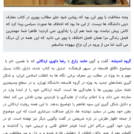
وجه مخالفت با پوپر این بود که روشن شود جای مطالب پوپری در کتاب معارف
دینی دانشگاه ها نیست. از این جا بود که اختلاف ها صورت سیاسی پیدا کرد که
کاش پیش نیامده بود شما هم آن را یادآوری نمی کردید؛ ظاهرا شما مهمترین
فصل زندگی مرا همان فصل اختلاف با پوپر می دانید که این همه در آن درنگ
می کنید اما من از ورود در آن نزاع بیهوده متاسفم.
گروه اندیشه
:
گفت و گوی
حامد زارع
با
رضا داوری اردکانی
که با همین نام با
موضوع «آفاق فلسفه در سپهر فرهنگ» تبدیل به کتاب شده، دارای نکات بسیار
مهم و به ویژه در مطلب زیر معرف برخی نگاه ها به انقلاب اسلامی ایران، و شکل
گیری تضادهای جدید به ویژه در گروه فلسفه دانشگاه تهران، و در سطح وسیعتری
تضاد میان پوپرین ها با هایدگری ها است. البته اردکانی خود را از ابتدا وارد در
منازعه نمی داند و با اعلام برائت از هایدگری یا فردیدی بودن تلاش می کند ابعاد
و دلایل شکل گیری این سوء تفاهم را توضیح بدهد. با این همه روایت اردکانی در
بطن خود یعنی در سفید نوشته ها، دارای صداقت سرشاری است که این موضوع
از جمله اظهار نظرش در باره شریعتی در گفت وگویی دیگر نیز نهفته است. او در
بیان خود گویی درکام اش ابتدا فیلتر اخلاق قلبی و تربیتی خود را گذاشته و
کلمات بعد از عبور دالان اخلاق، از دهانش خارج شده و بر دل و سر مخاطب می