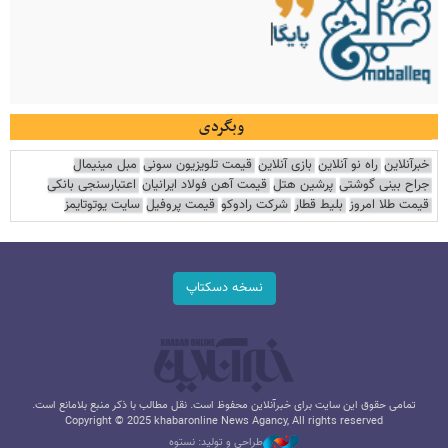
وبگردی
خبرآنلاین
راه نو آنلاین
بازی آنلاین
قیمت تلویزیون سونی
مبل مینیمال
جراح بینی گوشتی
پرشین هتل
قیمت آهن فولاد ایرانیان
اعتبارسنجی بانکی
قیمت طلا امروز
بلیط قطار
شرکت رادوکو
قیمت پروفیل
سایت یوتوتایمز
نسخه دسکتاپ
تمامی حقوق این سایت برای خبرآنلاین محفوظ است. نقل مطالب با ذکر منبع بلامانع است.
Copyright © 2025 khabaronline News Agancy, All rights reserved
طراحی و تولید: نستوه