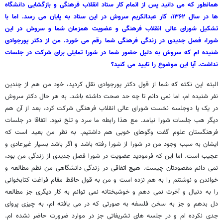
همانطور که می دانید پس از اتمام کار ستاد انقلاب فرهنگی و بازگشایی دانشگاه
ها در سال ۱۳۶۲، کار عبدالکریم سروش در این ستاد به پایان می رسد. اما با
تشکیل شورای عالی انقلاب فرهنگی و عضویت همزمان شما و سروش در این
شورا، فصل جدیدی در زندگی فرهنگی شما رقم می خورد. من از دکتر پورجوادی
شنیده ام که سروش به دلیل حضور شما در شورا تمایلی برای شرکت در جلسات
نداشت. آیا این موضوع را تایید می کنید؟
البته این نکته که شما از قول دکتر پورجوادی نقل کردید، خود من هم از چندین
نفر شنیده ام، اما نمی دانم تا چه حد صحت داشته باشد. به هر حال دکتر سروش
در یک یا دوجلسه نخست شورای عالی انقلاب فرهنگی شرکت کرد، بعد از آن هم
دیگر هب جلسات شورا نیامد. مع هذا رابطه ما سرد و تلخ نبود. اتفاقا در جلسات
فرهنگستان علوم گفت وگوهای خوبی هم داشتیم. به نظر من بعید است که
ایشان به سبب وجود من در شورا از شورا رفته باشد و اگر باشد بسیار غیرعادی و
عجیب است. اما این که فرمودید عضویت در شورا فصل جدیدی از زندگی من بود،
نمی دانم مقصودتان چیست. هیچ اتفاقی در زندگی دانشگاهی من نظم مطالعه و
خواندن و نوشتنم را به هم نزده است و من به قول حافظ مقام فراغت کتابخوانی
را به دنیال و آخرت نمی دهم و خوشبختانه نمی توانم به کار دیگری جز مطالعه
دل بدهم و جز به سخن فلسفه به صورتی که در می یافته ام، به چیزی پروای
جدی نکرده ام و در جلسه های تشریفاتی جز در موارد ضرورت حاضر نشده ام.