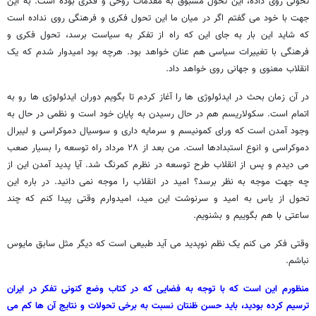
تحولی روی داده، این تحول مسبوق به مقدمات روحی و فکری بوده است. به این
جهت با خود می گفتم اگر در میان ما این تحول فکری و فرهنگی روی نداده است
که شاید این بار به جای این که راه از تفکر به سیاست برسد، تحول فکری و
فرهنگی با تغییرات سیاسی هم عنان خواهد بود. هرچه بود امیدوار شدم که یک
انقلاب معنوی و جهانی روی خواهد داد.
در آن زمان بحث در ایدئولوژی ها را آغاز کردم تا بگویم دوران ایدئولوژی ها رو به
اتمام است. سکولاریسم هم در حال رسیدن به پایان خود است و نظمی در حال به
وجود آمدن است که ورای کمونیسم و سرمایه داری و سوسیال دموکراسی و لیبرال
دموکراسی و انوع استبدادها است. من بعد از ۲۸ مرداد راه توسعه را بسیار صعب
می دیدم و پس از انقلاب طرح توسعه در نظرم کمرنگ شد. آیا پدید آمدن این از
چه جهت موجه به نظر برسد؟ امید در انقلاب را موجه نمی دانید. در باره این
تحول از یاس به امید و سرنوشت این مید، امیدوارم وقتی پیدا کنم که چند
ساعتی با هم بگوییم و بشنویم.
وقتی فکر می کنم یک نظم نوپدید می آید طبیعی است که دیگر مثل سابق مایوس
نباشم.
منظورم این است که با توجه به فضایی که در کتاب وضع کنونی تفکر در ایران
ترسیم کرده بودید، باید حسن ظنتان نسبت به برخی تحولات و نتایج آن ها کم می