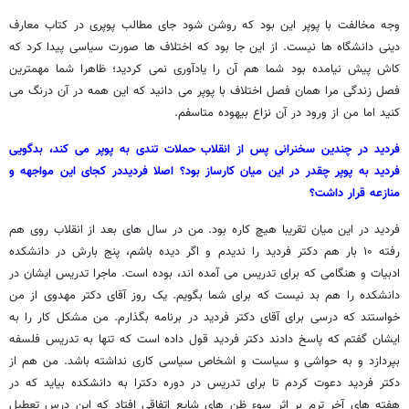
وجه مخالفت با پوپر این بود که روشن شود جای مطالب پوپری در کتاب معارف
دینی دانشگاه ها نیست. از این جا بود که اختلاف ها صورت سیاسی پیدا کرد که
کاش پیش نیامده بود شما هم آن را یادآوری نمی کردید؛ ظاهرا شما مهمترین
فصل زندگی مرا همان فصل اختلاف با پوپر می دانید که این همه در آن درنگ می
کنید اما من از ورود در آن نزاع بیهوده متاسفم.
فردید در چندین سخنرانی پس از انقلاب حملات تندی به پوپر می کند، بدگویی
فردید به پوپر چقدر در این میان کارساز بود؟ اصلا فردیددر کجای این مواجهه و
منازعه قرار داشت؟
فردید در این میان تقریبا هیچ کاره بود. من در سال های بعد از انقلاب روی هم
رفته ۱۰ بار هم دکتر فردید را ندیدم و اگر دیده باشم، پنج بارش در دانشکده
ادبیات و هنگامی که برای تدریس می آمده اند، بوده است. ماجرا تدریس ایشان در
دانشکده را هم بد نیست که برای شما بگویم. یک روز آقای دکتر مهدوی از من
خواستند که درسی برای آقای دکتر فردید در برنامه بگذارم. من مشکل کار را به
ایشان گفتم که پاسخ دادند دکتر فردید قول داده است که تنها به تدریس فلسفه
بپردازد و به حواشی و سیاست و اشخاص سیاسی کاری نداشته باشد. من هم از
دکتر فردید دعوت کردم تا برای تدریس در دوره دکترا به دانشکده بیاید که در
هفته های آخر ترم بر اثر سوء ظن های شایع اتفاقی افتاد که این درس تعطیل