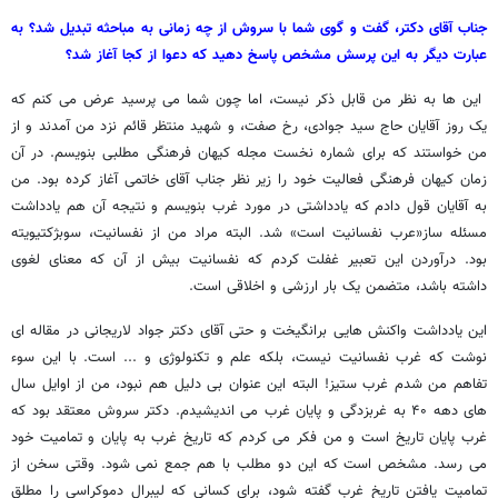
جناب آقای دکتر، گفت و گوی شما با سروش از چه زمانی به مباحثه تبدیل شد؟ به
عبارت دیگر به این پرسش مشخص پاسخ دهید که دعوا از کجا آغاز شد؟
این ها به نظر من قابل ذکر نیست، اما چون شما می پرسید عرض می کنم که
یک روز آقایان حاج سید جوادی، رخ صفت، و شهید منتظر قائم نزد من آمدند و از
من خواستند که برای شماره نخست مجله کیهان فرهنگی مطلبی بنویسم. در آن
زمان کیهان فرهنگی فعالیت خود را زیر نظر جناب آقای خاتمی آغاز کرده بود. من
به آقایان قول دادم که یادداشتی در مورد غرب بنویسم و نتیجه آن هم یادداشت
مسئله ساز«عرب نفسانیت است» شد. البته مراد من از نفسانیت، سوبژکتیویته
بود. درآوردن این تعبیر غفلت کردم که نفسانیت بیش از آن که معنای لغوی
داشته باشد، متضمن یک بار ارزشی و اخلاقی است.
این یادداشت واکنش هایی برانگیخت و حتی آقای دکتر جواد لاریجانی در مقاله ای
نوشت که غرب نفسانیت نیست، بلکه علم و تکنولوژی و ... است. با این سوء
تفاهم من شدم غرب ستیز! البته این عنوان بی دلیل هم نبود، من از اوایل سال
های دهه ۴۰ به غربزدگی و پایان غرب می اندیشیدم. دکتر سروش معتقد بود که
غرب پایان تاریخ است و من فکر می کردم که تاریخ غرب به پایان و تمامیت خود
می رسد. مشخص است که این دو مطلب با هم جمع نمی شود. وقتی سخن از
تمامیت یافتن تاریخ غرب گفته شود، برای کسانی که لیبرال دموکراسی را مطلق