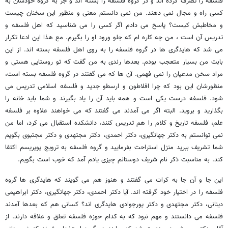
فلسفه را تصرف کرده اند و در گروه فلسفه را بسته اند و جز به گروه خودشان به
کسی راه و مجال نمی دهند. من نمی دانستم معنی و منظور این سخنان چیست
و مخاطبش کیست؟ پاسخ می دادم اگر کسی را می شناسید که اهل فلسفه و
تدریس آن است ، من چه کاره ام که جلو ورود او را بگیرم. مع هذا این ادعا تکرار
می شد که هایدگری ها در گروه فلسفه را به روی اهل فلسفه بسته اند. از این
بابت من بسیار متعجب بودم. بعدها رندی به من گفت که تو روستایی هستی و
مراد سخن مدعیان را نمی فهمی. آن ها که می گفتند در گروه فلسفه بسته است،
منظورشان این بود که چرا افلاطون و ارسطو جدید و فلسفه اسلامی تدریس می
شود. فلسفه درست یکی است و همه باید آن را یاد بگیرند و شما باید خانه را
بگذارید و بروید. البته اگر می آمدند می گفتند که می خواهند علاوه بر فلسفه
علم، فلسفه تاریخ و کلام را هم تدریس کنند، دانشکده استقبال می کرد، اما من
نمی توانستم به دکتر جهانگیری، دکتر احمدی، دکتر مجتهدی و دکتر مجتبوی بگویم
شما تشریف ببرید منزل استراحت بفرمایید و گروه فلسفه به ترویج پوپریسم اکتفا
کند. به مناسبت ذکر نام شریف دوستانم چیزی یادم آمد که خوب است بگویم.
این جا و آن جا به کرات می گفتند و هنوز هم می گویند که هایدگری ها گروه
فلسفه را در اختیار خود گرفته اند. آیا دکتر احمدی، دکتر جهانگیری، دکتر ابراهیمی
دینانی، دکتر مجتهدی و دکتر پورجوادی هایدگری اند؟ کسانی هم که بعدها آمدند
فلسفه می دانستند و مهم نبود که به کدام حوزه فلسفه تعلق و علاقه دارند. از