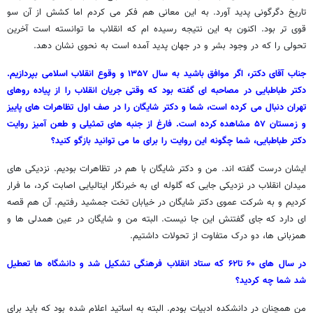
تاریخ دگرگونی پدید آورد. به این معانی هم فکر می کردم اما کشش از آن سو
قوی تر بود. اکنون به این نتیجه رسیده ام که انقلاب ما توانسته است آخرین
تحولی را که در وجود بشر و در جهان پدید آمده است به نحوی نشان دهد.
جناب آقای دکتر، اگر موافق باشید به سال ۱۳۵۷ و وقوع انقلاب اسلامی بپردازیم.
دکتر طباطبایی در مصاحبه ای گفته بود که وقتی جریان انقلاب را از پیاده روهای
تهران دنبال می کرده است، شما و دکتر شایگان را در صف اول تظاهرات های پاییز
و زمستان ۵۷ مشاهده کرده است. فارغ از جنبه های تمثیلی و طعن آمیز روایت
دکتر طباطبایی، شما چگونه این روایت را برای ما می توانید بازگو کنید؟
ایشان درست گفته اند. من و دکتر شایگان با هم در تظاهرات بودیم. نزدیکی های
میدان انقلاب در نزدیکی جایی که گلوله ای به خبرنگار ایتالیایی اصابت کرد، ما فرار
کردیم و به شرکت عموی دکتر شایگان در خیابان تخت جمشید رفتیم. آن هم قصه
ای دارد که جای گفتنش این جا نیست. البته من و شایگان در عین همدلی ها و
همزبانی ها، دو درک متفاوت از تحولات داشتیم.
در سال های ۶۰ تا۶۲ که ستاد انقلاب فرهنگی تشکیل شد و دانشگاه ها تعطیل
شد شما چه کردید؟
من همچنان در دانشکده ادبیات بودم. البته به اساتید اعلام شده بود که باید برای