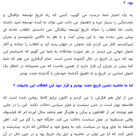
بود. ؟
به یک اعتبار شما درست می گویید. کسی که راه تاریخ توسعه نیافتگی و
تجددمآبی را بسیار تیره و ناهموار می داند، نمی تواند به آینده توسعه امید داشته
باشد، اما انقلاب را دنباله تاریخ توسعه نیافتگی نمی دانستم. انقلاب حادثه ای
پیش بینی نشده بود. با این پیش آمد، و با نظر به ناکامی بلشویسم و بحران
لیبرالیسم، فکر می کردم باید تحولی در جهان پدید آید و انقلاب را نشانه و آغاز
تحول جهانی می دیدم. در هر صورت صادقانه به شما می گویم که احساسم این
بود که دری در تاریخ در حال گشوده شدن است. تمام گرفتاری من هم که شما
کما بیش در جریان آن قرار دارید از همین جاست که من صمیمانه در انتظار یک
تحول اساسی در تاریخ و نه تلفیق گذشته خودمان با گذشته تجدد بودم.
اما ما حاشیه نشین تاریج تجدد بودیم و قرار نبود این اتفاقات این جابیفتد ؟
من از اول هم فکرش را می کردم و اکنون برایم کاملا روشن شده است که
فلاسفه بهتر است در متن سیاست و عمل سیاسی دخالت نکنند. این را در جایی
هم نوشته ام. از افلاطون و بیکن و هایدگر هم شاهد مثال آورده ام که فیلسوف
وقتی مستقیما در عمل سیاست دخالت می کند، جایگاه خود را گم می کند. اهل
فلسفه به جای ورود در سیاست باید به وضع خود و امکاناتی که دارند بیندیشند و
تامل کنند که آیا می توان در حاشیه و ذیل یک تاریخ بود و در عین حال در آن