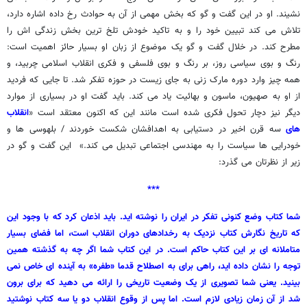
نشیند. او در این گفت و گو که بخش مهمی از آن به حوادث رخ داده اشاره دارد،
تلاش می کند تبیین خود را و به تاکید خودش تلخ ترین بخش زندگی اش را
مطرح کند. در خلال گفت و گو یک موضوع از زبان او بسیار حائز اهمیت است:
رنگ و بوی سیاسی روز، بر رنگ و بوی فلسفی و فکری انقلاب اسلامی چربید، و
همه چیز وارد دوره مارک زنی به جای زیست در حوزه تفکر شد. تا جایی که فردید
از او به صهیون، ماسون و بهائیت یاد می کند. باید گفت او در بسیاری از موارد
دیگر نیز دچار تحول فکری شده است مانند این که اکنون معتقد است «
انقلاب
های
سه قرن اخیر در دستیابی به اهدافشان شکست خوردند / بلهوسی ها و
خودرایی ها سیاست را به مهندسی اجتماعی تبدیل می کند.» این گفت و گو در
زیر از نظرتان می گذرد:
***
شما کتاب وضع کنونی تفکر در ایران را نوشته اید. باید اذعان کرد که با وجود این
که تاریخ نگارش کتاب نزدیک به رخدادهای دوران انقلاب است، اما فضای بسیار
متاملانه ای بر این کتاب حاکم است. در این کتاب شما اگر چه به گذشته همین
توجه را نشان داده اید، راهی برای به اصطلاح قدما «طفره» به آینده ای خاص نمی
بینید. یعنی شما تصویری از یک وضعیت تاریخی را ارائه می دهید که برای برون
شد از آن زمان زیادی لازم است. اما پس از وقوع انقلاب دو یا سه کتاب نوشتید